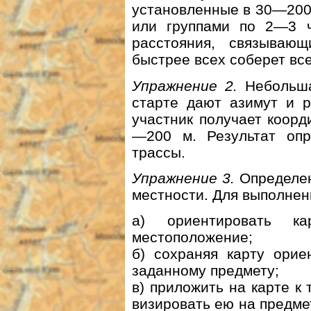
установленные в 30—200 
или группами по 2—3 ч
расстояния, связываю
быстрее всех соберет все
Упражнение 2.
Небольша
старте дают азимут и р
участник получает коор
—200 м. Результат опр
трассы.
Упражнение 3.
Определен
местности. Для выполнен
а) ориентировать 
местоположение;
б) сохраняя карту орие
заданному предмету;
в) приложить на карте к 
визировать ею на предме