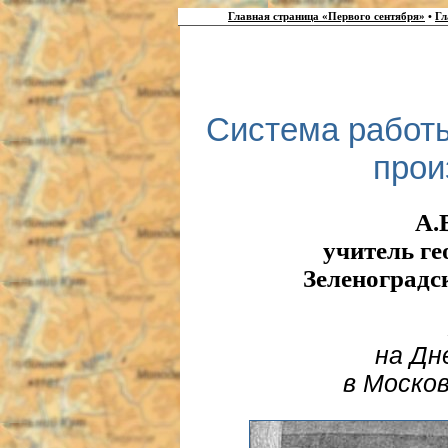
Главная страница «Первого сентября»
•
Гл
Система работ
прои
А.
учитель г
Зеленоградс
на Дн
в Моско