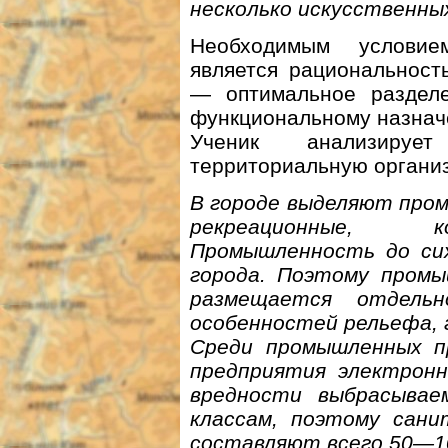
несколько искусственны
Необходимым условие
является рациональност
— оптимальное разделе
функциональному назнач
Ученик анализируе
территориальную организ
В городе выделяют про
рекреационные, ко
Промышленность до сих
города. Поэтому промы
размещается отдел
особенностей рельефа, 
Среди промышленных п
предприятия электрон
вредности выбрасыва
классам, поэтому сани
составляют всего 50—1