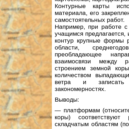
Контурные карты исп
материала, его закрепле
самостоятельных работ.
Например, при работе с
учащимся предлагается, 
контур крупные формы 
области, среднего
преобладающее напра
взаимосвязи между 
строением земной кор
количеством выпадающи
ветра и записать
закономерностях.
Выводы:
— платформам (относите
коры) соответствуют
складчатым областям (п