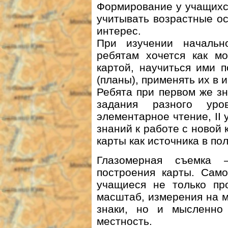
Формирование у учащихс
учитывать возрастные о
интерес.
При изучении начальн
ребятам хочется как м
картой, научиться ими п
(планы), применять их в и
Ребята при первом же зн
задания разного ур
элементарное чтение, I
знаний к работе с новой 
карты как источника в по
Глазомерная съемка
построения карты. Само
учащиеся не только про
масштаб, измерения на м
знаки, но и мысленно
местность.