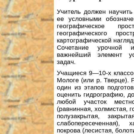
Учитель должен научить
ее условными обозначе
географическое прос
географического про
картографической нагляд
Сочетание урочной 
важнейший элемент у
задач.
Учащиеся 9—10-х классо
Мологе (или p. Тверце).
один из этапов подгото
оценить гидрографию, д
любой участок местн
(равнинная, холмистая, г
полузакрытая, закрыта
слабопересеченная), х
покрова (лесистая, болот