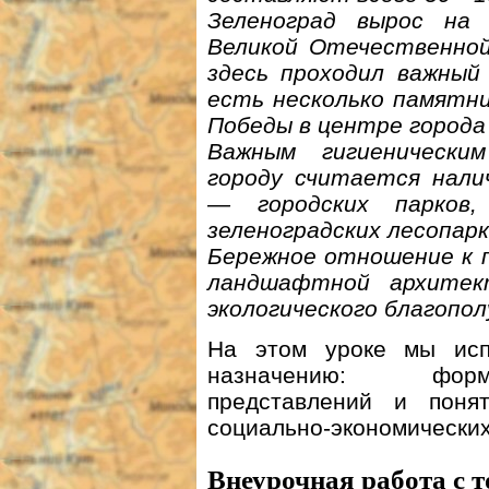
Зеленоград вырос на
Великой Отечественной
здесь проходил важный
есть несколько памятни
Победы в центре города
Важным гигиенически
городу считается нали
— городских парков,
зеленоградских лесопар
Бережное отношение к п
ландшафтной архитек
экологического благопол
На этом уроке мы исп
назначению: форми
представлений и пон
социально-экономических
Внеурочная работа с 