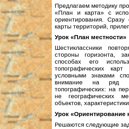
Предлагаем методику про
«План и карта» с испо
ориентирования. Сразу 
карты территорий, приле
Урок «План местности»
Шестиклассники повто
стороны горизонта, з
способах его исполь
топографических кар
условными знаками спо
внимание на ряд о
топографических: на пе
не географических ме
объектов, характеристик
Урок «Ориентирование 
Решаются следующие зад