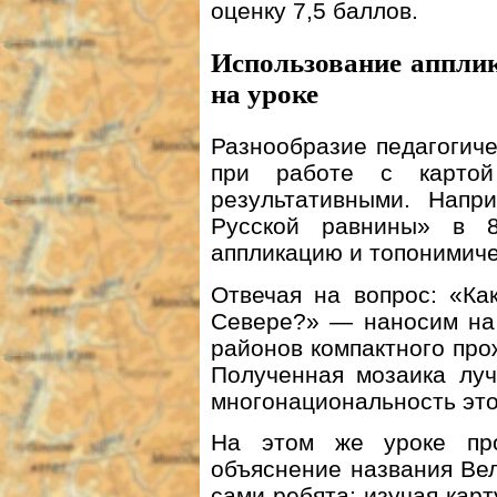
оценку 7,5 баллов.
Использование аппли
на уроке
Разнообразие педагогич
при работе с картой
результативными. Напр
Русской равнины» в 8
аппликацию и топонимиче
Отвечая на вопрос: «Ка
Севере?» — наносим на 
районов компактного прож
Полученная мозаика луч
многонациональность это
На этом же уроке про
объяснение названия Вел
сами ребята: изучая карт