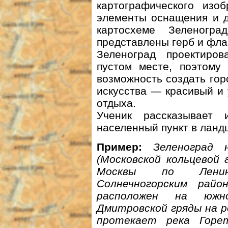
картографического изо
элементы оснащения и д
картосхеме Зеленогр
представлены герб и фла
Зеленоград проектиро
пустом месте, поэтому
возможность создать гор
искусства — красивый и 
отдыха.
Ученик рассказывает 
населенный пункт в ланд
Пример:
Зеленоград
(Московской кольцевой 
Москвы по Ленинг
Солнечногорским райо
расположен на южн
Дмитровской гряды на р
протекает река Горе