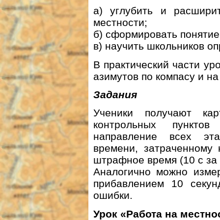
а) углубить и расшири
местности;
б) сформировать понятие
в) научить школьников оп
В практический части ур
азимутов по компасу и на
Задания
Ученики получают ка
контрольных пунктов
направление всех эта
времени, затраченному 
штрафное время (10 с за
Аналогично можно измер
прибавлением 10 секу
ошибки.
Урок «Работа на местно