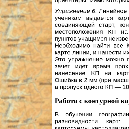
ориентиры, мимо которых
Упражнение 6.
Линейное 
ученикам выдается кар
соединяющей старт, ко
местоположения КП на
пунктов учащимся неизве
Необходимо найти все К
карте линии, и нанести и
Это упражнение можно п
зачет идет время прох
нанесение KП на карт
Ошибка в 2 мм (при масш
а пропуск одного КП — 10
Работа с контурной к
В обучении географи
разновидности карт: 
картосхемы, картодиагра