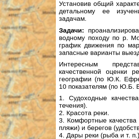
Установив общий характе
детальному ее изуче
задачам.
Задачи:
проанализирова
водному походу по р. Мо
график движения по мар
запасные варианты выезда
Интересным предст
качественной оценки ре
географии (по Ю.К. Ефр
10 показателям (по Ю.Б. 
1. Судоходные качества
течения).
2. Красота реки.
3. Комфортные качества 
пляжи) и берегов (удобст
4. Дары реки (рыба и т. п.)