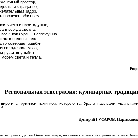
олнечный простор,
дость, и страданье,
желательный задор,
ь пронизан обаяньем.
кая чиста и простодушна,
ва и всегда светла.
 воск, как буря — непослушна
гам и веленью зла.
асто совершал ошибки,
аз овладевала мгла, —
а русская улыбка
морем света и тепла.
Рюр
Региональная этнография: кулинарные традици
е пироги с румяной начинкой, которые на Урале называли «шаньгам
**.
Дмитрий ГУСАРОВ. Партизанска
овести происходит на Онежском озере, на советско-финском фронте во время Вели