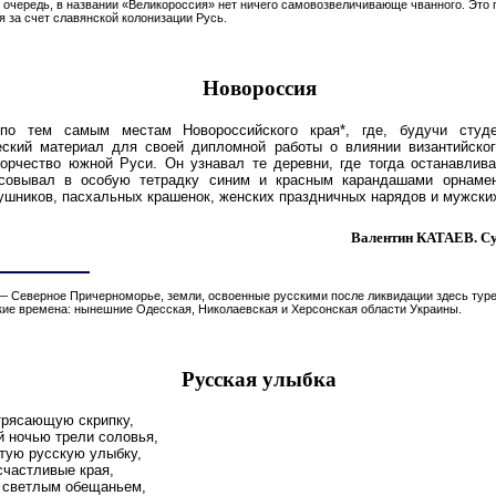
ю очередь, в названии «Великороссия» нет ничего самовозвеличивающе чванного. Это 
 за счет славянской колонизации Русь.
Новороссия
о тем самым местам Новороссийского края*, где, будучи студе
еский материал для своей дипломной работы о влиянии византийског
орчество южной Руси. Он узнавал те деревни, где тогда останавлива
совывал в особую тетрадку синим и красным карандашами орнаме
ушников, пасхальных крашенок, женских праздничных нарядов и мужских
Валентин КАТАЕВ. Су
— Северное Причерноморье, земли, освоенные русскими после ликвидации здесь туре
кие времена: нынешние Одесская, Николаевская и Херсонская области Украины.
Русская улыбка
трясающую скрипку,
й ночью трели соловья,
тую русскую улыбку,
частливые края,
светлым обещаньем,