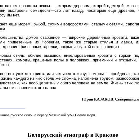
ах пахнет прошлым веком — старым деревом, старой одеждой, многол
они выстроены семьдесят—сто лет назад, некоторые еще древнее, н
осу им нет.
хнет еще морем: рыбой, сухими водорослями, старыми сетями, сапога
жи.
большинства домов старинное — широкие деревянные кровати, шк
ли привезенные из Норвегии, такие же старые стулья и лавки, 
, древние фаянсовые тарелки, покрытые густой сетью трещин.
новый стиль: обилие вышивок, никелированные кровати с горкой по
стенах, комоды, крашеные полы в половиках, приемники и открытки, 
ожно.
вне вот уже лет триста или четыреста живут поморы — «койдена», ка
 жизнь каждого из них столь же сложна, наполнена трудом, разнообраз
увствами, как вообще жизнь любого человека на земле. Жизнь этих л
альном значении этого слова.
Юрий КАЗАКОВ. Северный дне
ринное русское село на берегу Мезенской губы Белого моря.
Белорусский этнограф в Кракове