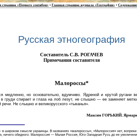
я страница «Первого сентября»
•
Главная страница журнала «География»
•
Содержание
Русская этногеография
Составитель С.В. РОГАЧЕВ
Примечания составителя
Малороссы*
я медленно, но основательно, вдумчиво. Ядреной и крутой ругани ве
 в груди спирает и глаза на лоб лезут, не слышно — ее заменяет мет
речи. Не слышно и великорусского «тыканья».
Максим ГОРЬКИЙ. Ярмарка 
 в широком смысле украинцы. В названиях «малороссы», «Малороссия» нет, вопрек
, ничего обидного. Малороссия — Малая Россия, Юго-Западная Русь до ее увеличени