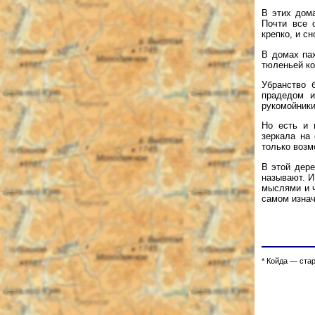
В этих дом
Почти все 
крепко, и сн
В домах па
тюленьей ко
Убранство 
прадедом и
рукомойники
Но есть и 
зеркала на 
только возм
В этой дере
называют. И
мыслями и ч
самом изнач
* Койда — ста