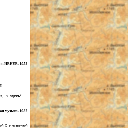
ик ИВНЕВ. 1952
и
и», а здесь* —
я музыка. 1982
кой Отечественной