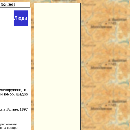
 №24/2002
Люди
ликоруссов, от
кий юмор, щедро
в Голтве. 1897
и расхожему
я на северо-