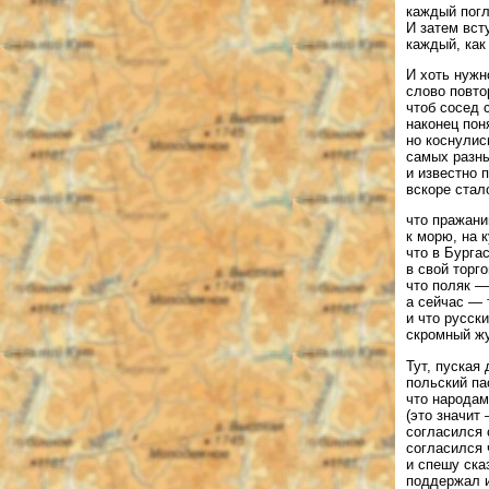
каждый пог
И затем вст
каждый, как
И хоть нуж
слово повто
чтоб сосед 
наконец пон
но коснулис
самых разны
и известно 
вскоре стал
что пражани
к морю, на к
что в Бурга
в свой торго
что поляк —
а сейчас — 
и что русск
скромный жу
Тут, пуская
польский па
что народам
(это значит 
согласился 
согласился 
и спешу ска
поддержал и