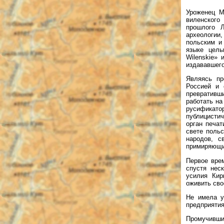
Уроженец М
виленского
прошлого Л
археологии
польским и
языке целы
Wilenskie» 
издававшего
Являясь пр
Россией и 
превративши
работать на
русификато
публицисти
орган печат
свете поль
народов, с
примиряющи
Первое врем
спустя нес
усилия Кир
оживить сво
Не имела у
предприятия
Промучившис