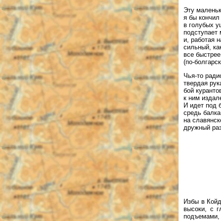
Эту малень
я бы кончил 
в голубых у
подступает 
и, работая н
сильный, ка
все быстрее
(по-болгарс
Чья-то ради
твердая рук
бой куранто
к ним издал
И идет под 
средь балка
на славянск
дружный раз
Избы в Койд
высоки, с 
подъемами, 