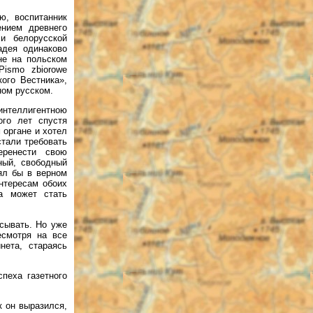
ю, воспитанник
ением древнего
и белорусской
адея одинаково
не на польском
Pismo zbiorowe
кого Вестника»,
ном русском.
интеллигентною
ого лет спустя
 органе и хотел
стали требовать
еренести свою
ный, свободный
лял бы в верном
нтересам обоих
та может стать
исывать. Но уже
есмотря на все
нета, стараясь
пеха газетного
к он выразился,