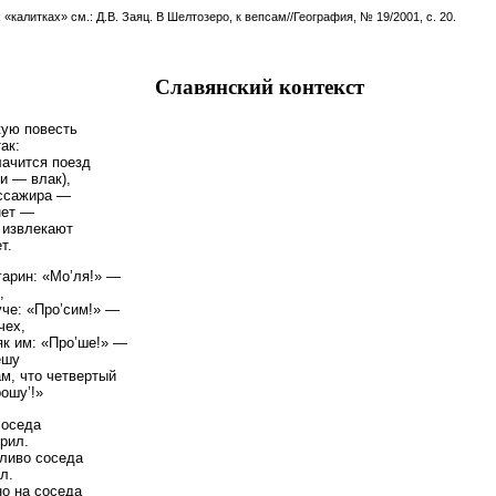
 «калитках» см.: Д.В. Заяц. В Шелтозеро, к вепсам//География, № 19/2001, с. 20.
Славянский контекст
кую повесть
ак:
лачится поезд
ки — влак),
ассажира —
нет —
 извлекают
т.
гарин: «Мо’ля!» —
,
уче: «Про’сим!» —
чех,
як им: «Про’ше!» —
ешу
м, что четвертый
рошу’!»
соседа
рил.
ливо соседа
л.
о на соседа