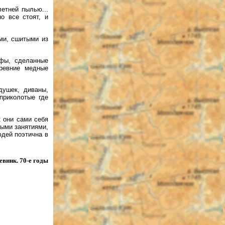
етней пылью...
о все стоят, и
ми, сшитыми из
афы, сделанные
древние медные
душек, диваны,
приколотые где
к они сами себя
ными занятиями,
юдей поэтична в
вник. 70-е годы