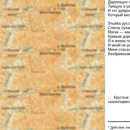
Дарующую с
Таящую и ра
И тот добро
Который вес
Улыбка русс
Слегка лука
Мягка — как
Кривым доро
Я в жизни ч
И мной не р
Меня спасал
Безбрежным 
... Круглы
«калитками»
* Действие п