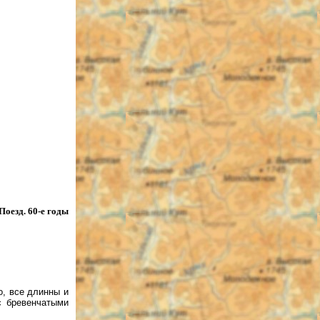
езд. 60-е годы
о, все длинны и
с бревенчатыми