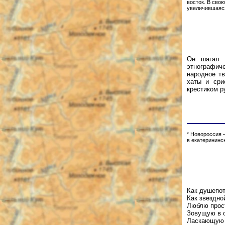
восток. В сво
увеличившаяся
Он шагал п
этнографич
народное тв
хаты и сри
крестиком р
* Новороссия 
в екатерининс
Как душепо
Как звездно
Люблю прос
Зовущую в с
Ласкающую 