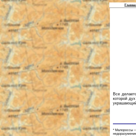
Главна
Все делаетс
которой дух
украшающий 
* Малороссы —
недоразумению