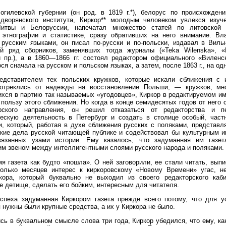
огилевской губернии (он род. в 1819 г.*), белорус по происхождени
 дворянского института, Киркор** молодым человеком увлекся изуч
итвы и Белоруссии, напечатал множество статей по литовской 
, этнографии и статистике, сразу обративших на него внимание. Вл
 русским языками, он писал по-русски и по-польски, издавал в Виль
й ряд сборников, заменявших тогда журналы («Teka Wilenska», «
и пр.), а в 1860—1866 гг. состоял редактором официального «Виленс
ся сначала на русском и польском языках, а затем, после 1863 г., на од
едставителем тех польских кружков, которые искали сближения с 
отреклись от надежды на восстановление Польши, — кружков, мн
хся в партию так называемых «угодовцев», Киркор в редактируемом им
 пользу этого сближения. Но когда в конце семидесятых годов от него 
рского направления, он решил отказаться от редакторства и п
ческую деятельность в Петербург и создать в столице особый, част
и, который, работая в духе сближения русских с поляками, представ
ские дела русской читающей публике и содействовал бы культурным и
вязанных узами истории. Ему казалось, что задуманная им газе
м звеном между интеллигентными слоями русского народа и поляками.
я газета как будто «пошла». О ней заговорили, ее стали читать, вып
колько месяцев интерес к киркоровскому «Новому Времени» угас, н
кора, который буквально не выходил из своего редакторского каби
е детище, сделать его бойким, интересным для читателя.
спеха задуманная Киркором газета прежде всего потому, что для ус
 нужны были крупные средства, а их у Киркора не было.
ь в буквальном смысле слова три года, Киркор убедился, что ему, ка