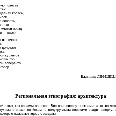
кую повесть
так:
щельях кроясь,
мрак,
а совесть,
к юнак,
 мчится поезд
ки — влак).
о включает
а, —
в долетает
ека.
бой курантов
нских гор
ом эсперанто
говор.
Владимир ЛИФШИЦ. По
Региональная этнография: архитектура
е* стоят, как корабли на покое. Все они повернуты окнами на юг, на лет
глухими стенами по бокам, с полукруглыми воротами сзади наверху, 
которые называют здесь съездами.