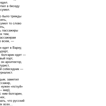
лядел.
упил в беседу
 сумел.
но было трижды
рять,
сумел то слово
ять,
ь пассажиры
х тем,
пассажирам
о всем, —
н едет в Варну,
урорт,
с болгарин едет —
вый порт,
 он архитектор,
турист,
ий собеседник —
рналист.
 дым, заметил
ссажир,
 нужен «по’куй»
— мир),
с ним болгарин,
чех,
зать, что русский
х всех...