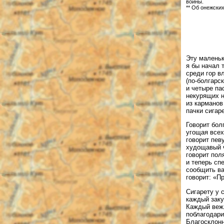
войны.
** Об онежских
Эту малень
я бы начал т
среди гор в
(по-болгарс
и четыре п
некурящих 
из карманов
пачки сигаре
Говорит бол
угощая всех
говорит пев
худощавый 
говорит пол
и теперь сп
сообщить ва
говорит: «П
Сигарету у 
каждый заку
Каждый веж
поблагодари
Благосклонн