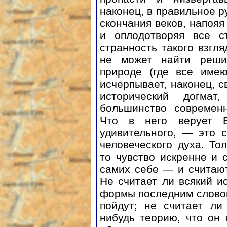
наконец, в правильное р
скончания веков, напояя
и оплодотворяя все 
странность такого взгл
не может найти решит
природе (где все име
исчерпывает, наконец, с
исторический догмат
большинство современн
Что в него верует 
удивительного, — это 
человеческого духа. То
то чувство искренне и 
самих себе — и считаю
Не считает ли всякий 
формы последним словом
пойдут; не считает ли
нибудь теорию, что он 