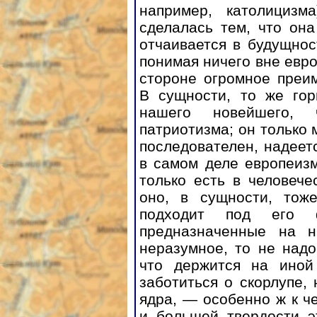
например, католицизм
сделалась тем, что она
отчаивается в будущнос
понимая ничего вне евро
стороне огромное преи
В сущности, то же гор
нашего новейшего, ч
патриотизма; он только 
последователен, надеетс
в самом деле европеизм
только есть в человече
оно, в сущности, тож
подходит под его
предназначенные на н
неразумное, то не надо
что держится на иной
заботиться о скорлупе,
ядра, — особенно ж к ч
и большей твердости э