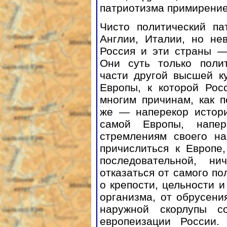
патриотизма примирение
Чисто политический па
Англии, Италии, но не
Россия и эти страны —
Они суть только поли
части другой высшей к
Европы, к которой Рос
многим причинам, как 
же — наперекор истор
самой Европы, напер
стремлениям своего на
причислиться к Европе
последовательной, ни
отказаться от самого по
о крепости, цельности и
организма, от обрусени
наружной скорлупы со
европеизации России.