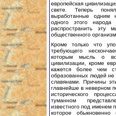
европейская цивилизация
свете. Теперь поня
выработанные одним н
одного этого народа
распространить эту 
общественного организм
Кроме только что упо
требующего несконча
которым мысль о воз
цивилизации, кроме евр
кажется более чем с
образованных людей не 
славянами. Причины эт
главнейше в неверном 
исторического процес
туманном представл
известного под именем п
которое обыкновенно