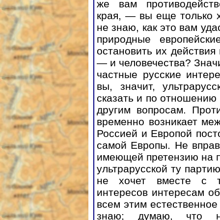
же вам противодейств
края, — вы еще только 
не знаю, как это вам уда
природные европейски
остановить их действия 
— и человечества? Значи
частные русские интер
вы, значит, ультрарус
сказать и по отношению 
другим вопросам. Прот
временно возникает ме
Россией и Европой пост
самой Европы. Не вправ
имеющей претензию на п
ультрарусской ту партию
не хочет вместе с т
интересов интересам о
всем этим естественное
знаю; думаю, что н