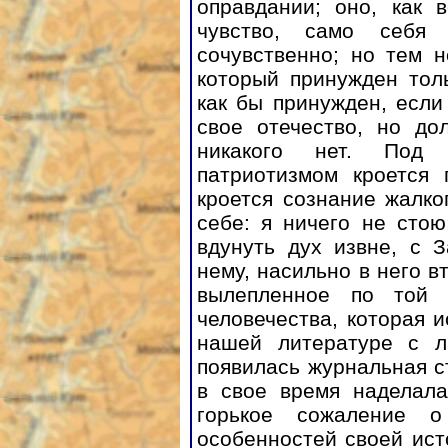
оправдании; оно, как 
чувство, само себя 
сочувственно; но тем 
который принужден тол
как бы принужден, если
свое отечество, но до
никакого нет. Под 
патриотизмом кроется 
кроется сознание жалко
себе: я ничего не сто
вдунуть дух извне, с 
нему, насильно в него в
вылепленное по той 
человечества, которая 
нашей литературе с л
появилась журнальная с
в свое время наделал
горькое сожаление о
особенностей своей ист