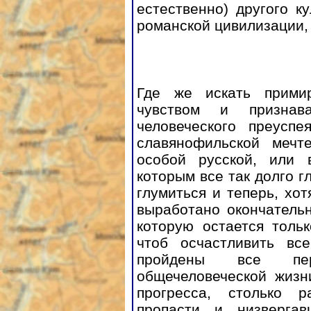
естественно) другого к
романской цивилизации, 
Где же искать прими
чувством и признав
человеческого преусп
славянофильской мечт
особой русской, или в
которым все так долго 
глумиться и теперь, хо
выработано окончатель
которую остается толь
чтоб осчастливить в
пройдены все пер
общечеловеческой жизн
прогресса, столько 
пропасти и низвергав