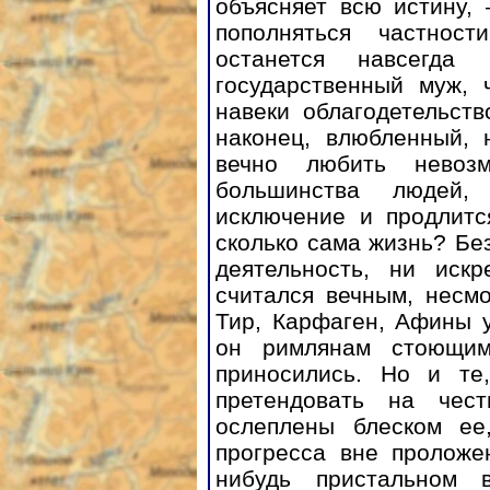
объясняет всю истину, 
пополняться частнос
останется навсегда
государственный муж, 
навеки облагодетельств
наконец, влюбленный, 
вечно любить невоз
большинства людей,
исключение и продлитс
сколько сама жизнь? Бе
деятельность, ни иск
считался вечным, несм
Тир, Карфаген, Афины у
он римлянам стоющим
приносились. Но и те,
претендовать на чес
ослеплены блеском ее
прогресса вне проложе
нибудь пристальном 