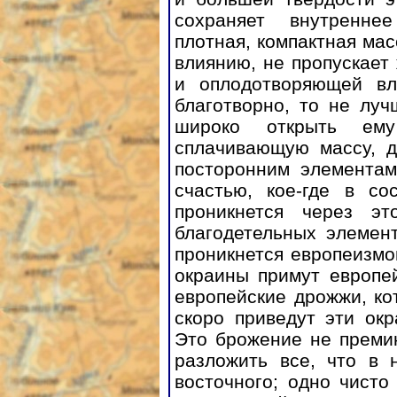
сохраняет внутренне
плотная, компактная ма
влиянию, не пропускает
и оплодотворяющей вл
благотворно, то не лу
широко открыть ем
сплачивающую массу, д
посторонним элементам
счастью, кое-где в с
проникнется через э
благодетельных элемен
проникнется европеизмом
окраины примут европей
европейские дрожжи, к
скоро приведут эти ок
Это брожение не преми
разложить все, что в н
восточного; одно чисто