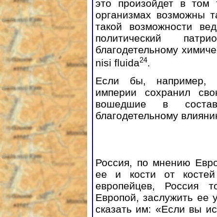
это произойдет в том 
организмах возможны т
такой возможности ве
политический пат
благодетельному химиче
24
nisi fluida
.
Если бы, например, 
империи сохранил сво
вошедшие в состав
благодетельному влияни
Россия, по мнению Евро
ее и кости от косте
европейцев, Россия т
Европой, заслужить ее 
сказать им: «Если вы и