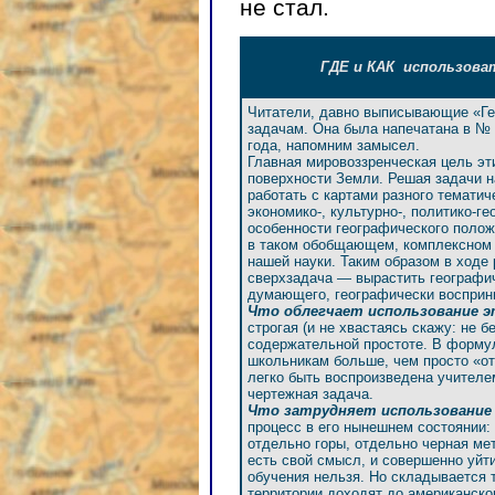
не стал.
ГДЕ и КАК использова
Читатели, давно выписывающие «Ге
задачам. Она была напечатана в № 1
года, напомним замысел.
Главная мировоззренческая цель эт
поверхности Земли. Решая задачи н
работать с картами разного тематич
экономико-, культурно-, политико-
особенности географического положе
в таком обобщающем, комплексном в
нашей науки. Таким образом в ход
сверхзадача — вырастить географи
думающего, географически восприн
Что облегчает использование э
строгая (и не хвастаясь скажу: не 
содержательной простоте. В формул
школьникам больше, чем просто «о
легко быть воспроизведена учителе
чертежная задача.
Что затрудняет использование 
процесс в его нынешнем состоянии:
отдельно горы, отдельно черная мет
есть свой смысл, и совершенно уйт
обучения нельзя. Но складывается т
территории доходят до американског