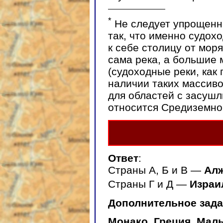
*
Не следует упрощенн
так, что именно судох
к себе столицу от моря
сама река, а большие
(судоходные реки, как
наличии таких массиво
для областей с засушл
относится Средиземно
Ответ
:
Страны А, Б и В —
Алж
Страны Г и Д —
Израи
Дополнительное зада
Монако, Греция, Маль