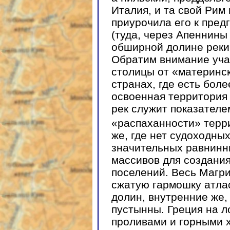
Италия, и та свой Рим 
приурочила его к пред
(туда, через Апеннины
обширной долине реки
Обратим внимание учащ
столицы от «материнск
странах, где есть бол
освоенная территория
рек служит показателе
«распаханности» терр
же, где нет судоходных
значительных равнинн
массивов для создани
поселений. Весь Магри
сжатую гармошку атла
долин, внутренние же,
пустынны. Греция на л
проливами и горными х