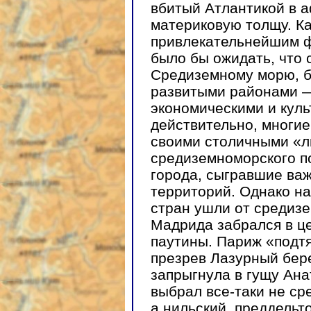
вбитый Атлантикой в 
материковую толщу. Ка
привлекательнейшим 
было бы ожидать, что
Средиземному морю, б
развитыми районами —
экономическими и кул
действительно, многие
своими столичными «ли
средиземноморского п
города, сыгравшие важ
территорий. Однако н
стран ушли от средиз
Мадрида забрался в ц
паутины. Париж «подтя
презрев Лазурный бер
запрыгнула в гущу Ана
выбрал все-таки не с
а нильский, преддельт