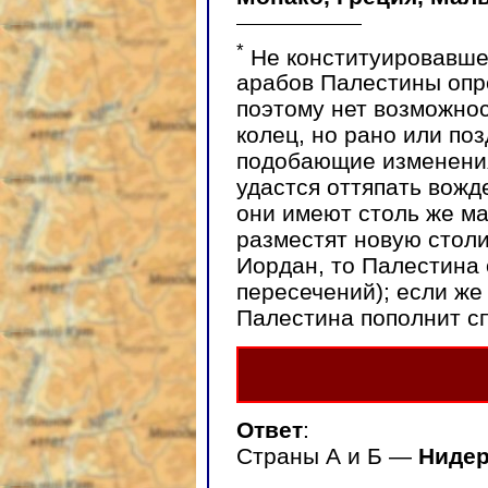
*
Не конституировавше
арабов Палестины опр
поэтому нет возможнос
колец, но рано или по
подобающие изменения
удастся оттяпать вож
они имеют столь же ма
разместят новую столи
Иордан, то Палестина 
пересечений); если же 
Палестина пополнит сп
Ответ
:
Страны А и Б —
Нидер