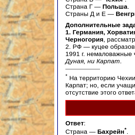
Страна Г —
Польша
.
Страны Д и Е —
Венгр
Дополнительные зад
1. Германия, Хорвати
Черногория
, рассмат
2. РФ — куцее образов
1991 г. немаловажные 
Дуная, ни Карпат
.
*
На территорию Чехии
Карпат; но, если учащи
отсутствие этого отве
Ответ
:
*
Страна —
Бахрейн
.