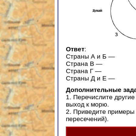
Ответ
:
Страны А и Б —
Страна В —
Страна Г —
Страны Д и Е —
Дополнительные зад
1. Перечислите други
выход к морю.
2. Приведите примеры 
пересечений).