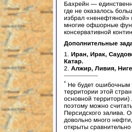
Бахрейн — единственна
где не оказалось боль
избрал «ненефтяной» п
многие офшорные функ
консервативной конти
Дополнительные зад
1.
Иран, Ирак, Саудов
Катар.
2.
Алжир, Ливия, Ниге
*
Не будет ошибочным т
территории этой стран
основной территории) 
поэтому можно считать
Персидского залива. О
довольно много нефти
открыты сравнительно