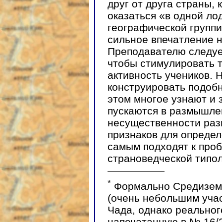
друг от друга страны, 
оказаться «в одной ло
географической группи
сильное впечатление 
Преподавателю следуе
чтобы стимулировать 
активность учеников.
конструировать подоб
этом многое узнают и
пускаются в размышле
несущественности ра
признаков для определ
самым подходят к про
страноведческой типол
*
Формально Средиземн
(очень небольшим учас
Чада, однако реального
напечатанную в № 16/2