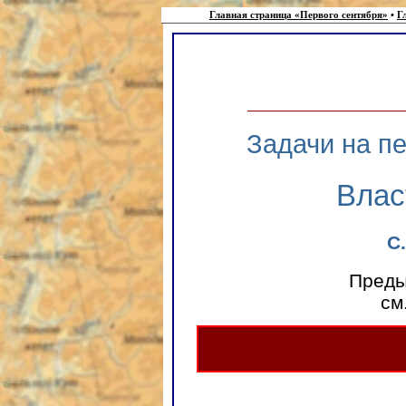
Главная страница «Первого сентября»
•
Г
Задачи на п
Влас
С
Преды
см