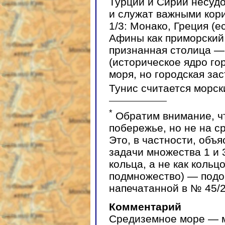
Турции и Сирии несудо
и служат важными кори
1/3: Монако, Греция (
Афины как приморский
признанная столица — 
(историческое ядро го
моря, но городская за
Тунис считается морск
*
Обратим внимание, чт
побережье, но не на 
Это, в частности, объ
задачи множества 1 и 
кольца, а не как кольц
подмножество) — подоб
напечатанной в № 45/2
Комментарий
Средиземное море — 