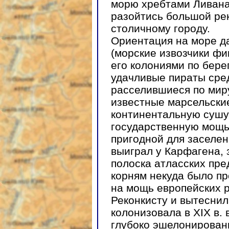
морю хребтами Ливана
разойтись большой рек
столичному городу.
Ориентация на море д
(морские извозчики фи
его колониями по бере
удачливые пираты сре
расселившиеся по мир
известные марсельские
континентальную сушу
государственную мощь
пригодной для заселе
выиграл у Карфагена, 
полоска атласских пре
корням некуда было п
на мощь европейских 
Реконкисту и вытеснил
колонизовала в XIX в. 
глубоко эшелонирован