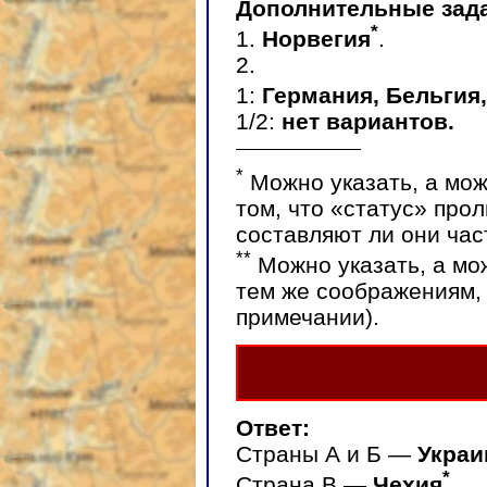
Дополнительные зад
*
1.
Норвегия
.
2.
1:
Германия, Бельгия
1/2:
нет вариантов.
*
Можно указать, а мож
том, что «статус» про
составляют ли они част
**
Можно указать, а мо
тем же соображениям,
примечании).
Ответ:
Страны А и Б —
Укра
*
Страна В —
Чехия
.