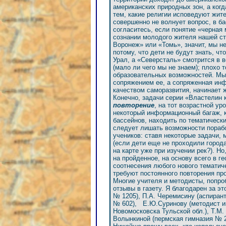
американских природных зон, а ког
тем, какие религии исповедуют жит
совершенно не волнует вопрос, в ба
согласитесь, если понятие «черная
сознании молодого жителя нашей ст
Воронеж» или «Томь», значит, мы н
потому, что дети не будут знать, ч
Урал, а «Северсталь» смотрится в
(мало ли чего мы не знаем); плохо 
образовательных возможностей. Мы 
сопряжением ее, а сопряженная инф
качеством саморазвития, начинает 
Конечно, задачи серии «Властелин 
повторение
, на тот возрастной ур
некоторый информационный багаж, к
бассейнов, находить по тематическ
следует лишать возможности порабо
учеников: ставя некоторые задачи,
(если дети еще не проходили города
на карте уже при изучении рек?). Но
на пройденное, на основу всего в 
соотнесения любого нового тематич
требуют постоянного повторения пр
Многие учителя и методисты, попроб
отзывы в газету. Я благодарен за э
№ 1205), П.А. Черемисину (аспиран
№ 602), Е.Ю.Суринову (методист и
Новомосковска Тульской обл.), Т.М.
Волынкиной (пермская гимназия № 2