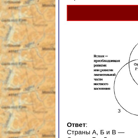
Ответ
:
Страны А, Б и В —