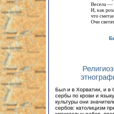
Весела — 
И, как роз
что сметан
Очи светят
Б
Религиоз
этнограф
Был и в Хорватии, и в
сербы по крови и языку
культуры они значител
сербов: католицизм пр
мягкотелых рабов, вра