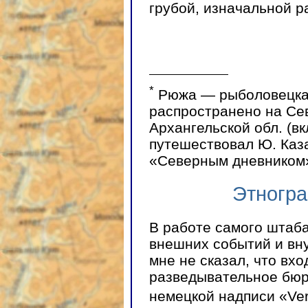
грубой, изначальной ра
*
Рюжа — рыболовецкая 
распространено на Сев
Архангельской обл. (вк
путешествовал Ю. Каза
«Северным дневником
Этногра
В работе самого штаба
внешних событий и вн
мне не сказал, что вход
разведывательное бюр
немецкой надписи «Ve