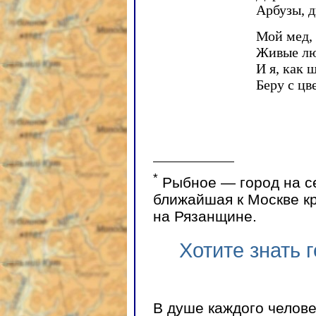
Арбузы, д
Мой мед, 
Живые люд
И я, как 
Беру с цв
*
Рыбное — город на се
ближайшая к Москве к
на Рязанщине.
Хотите знать 
В душе каждого челов