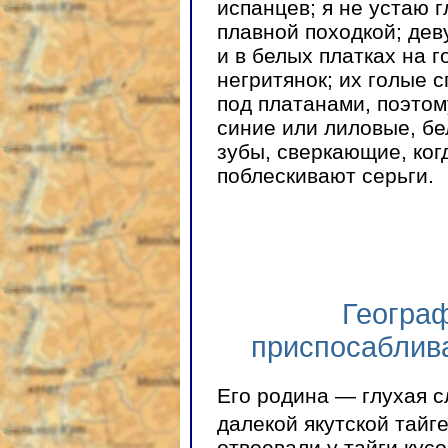
испанцев; я не устаю г
плавной походкой; дев
и в белых платках на г
негритянок; их голые 
под платанами, поэтом
синие или лиловые, бе
зубы, сверкающие, когд
поблескивают серьги.
Географ
приспосаблив
Его родина — глухая с
далекой якутской тайг
отвоевали у тайги кус