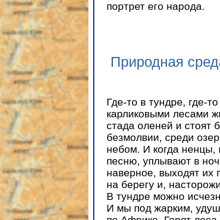
портрет его народа.
Природная сред
Где-то в тундре, где-т
карликовыми лесами жи
стада оленей и стоят 
безмолвии, среди озер
небом. И когда ненцы,
песню, уплывают в ночь
наверное, выходят их 
на берегу и, насторожи
В тундре можно исчезн
И мы под жарким, уду
по Африке. Горят леса