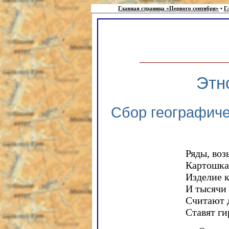
Главная страница «Первого сентября»
•
Г
Этн
Сбор географиче
Ряды, воз
Картошка
Изделие 
И тысячи
Считают 
Ставят ги