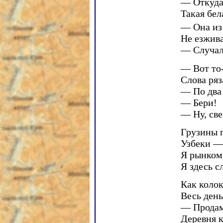
— Откуда 
Такая бел
— Она из
Не езжива
— Случал
— Вот то-
Слова ряз
— По два
— Бери!
— Ну, све
Грузины п
Узбеки —
Я рынком,
Я здесь с
Как колок
Весь день
— Прода
Деревня к