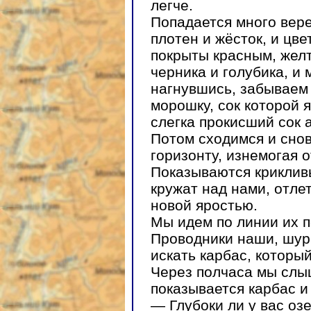
легче.
Попадается много вере
плотен и жёсток, и цв
покрыты красным, жел
черника и голубика, и
нагнувшись, забываем 
морошку, сок которой 
слегка прокисший сок 
Потом сходимся и снов
горизонту, изнемогая о
Показываются криклив
кружат над нами, отле
новой яростью.
Мы идем по линии их п
Проводники наши, шур
искать карбас, который
Через полчаса мы слыш
показывается карбас и
— Глубоки ли у вас оз