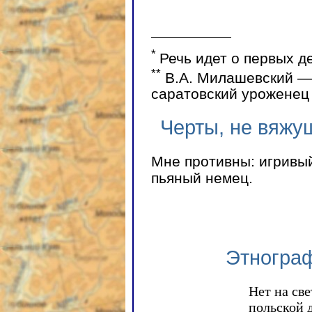
*
Речь идет о первых д
**
В.А. Милашевский — 
саратовский уроженец
Черты, не вяжу
Мне противны: игривый
пьяный немец.
Этнограф
Нет на св
польской 