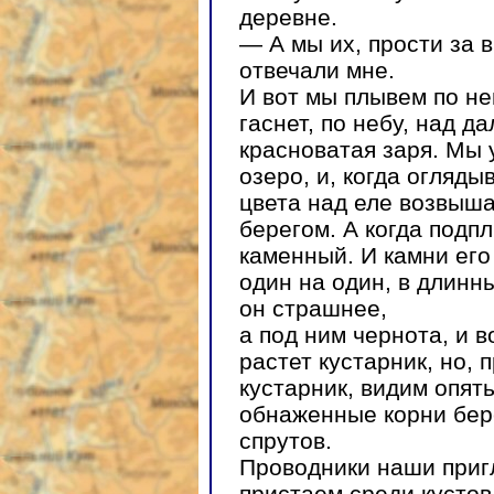
деревне.
— А мы их, прости за 
отвечали мне.
И вот мы плывем по не
гаснет, по небу, над д
красноватая заря. Мы 
озеро, и, когда огляд
цвета над еле возвыш
берегом. А когда подпл
каменный. И камни его
один на один, в длинн
он страшнее,
а под ним чернота, и в
растет кустарник, но,
кустарник, видим опят
обнаженные корни бере
спрутов.
Проводники наши приг
пристаем среди кустов