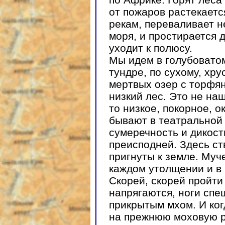
от пожаров растекается
рекам, переваливает н
моря, и простирается д
уходит к полюсу.
Мы идем в голубовато
тундре, по сухому, хр
мертвых озер с торфя
низкий лес. Это не на
то низкое, покорное, 
бывают в театральной
сумеречность и дикост
преисподней. Здесь ст
пригнуты к земле. Муч
каждом утолщении и в 
Скорей, скорей пройти
напрягаются, ноги спеш
прикрытым мхом. И ког
на прежнюю моховую р