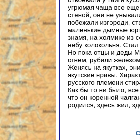
угрюмая чаща все еще
стеной, они не унывал
побежали изгороди, ст
маленькие дымные юрт
знамя, на холмике из 
небу колокольня. Стал
Но пока отцы и деды М
огнем, рубили железом
Женясь на якутках, он
якутские нравы. Харак
русского племени стир
Как бы то ни было, вс
что он коренной чалга
родился, здесь жил, з
С