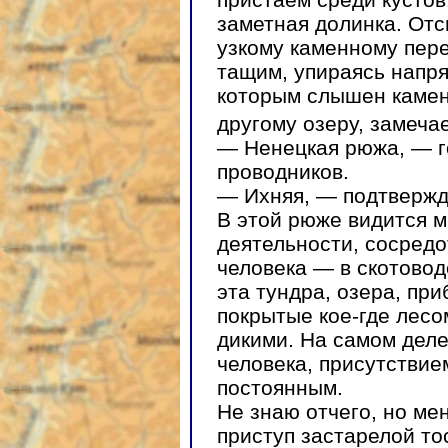
заметная долинка. Отс
узкому каменному пере
тащим, упираясь напря
которым слышен камень
другому озеру, замеча
— Ненецкая рюжа, — го
проводников.
— Ихняя, — подтвержд
В этой рюже видится м
деятельности, сосред
человека — в скотоводс
эта тундра, озера, пр
покрытые кое-где лесо
дикими. На самом дел
человека, присутствие
постоянным.
Не знаю отчего, но ме
приступ застарелой тос