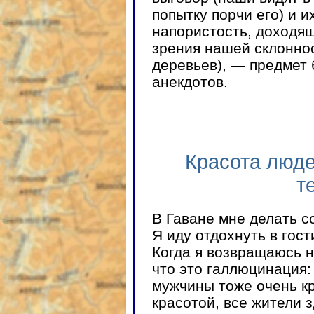
попытку порчи его) и 
напористость, доходящ
зрения нашей склоннос
деревьев), — предмет 
анекдотов.
Красота люде
т
В Гаване мне делать с
Я иду отдохнуть в гост
Когда я возвращаюсь н
что это галлюцинация:
мужчины тоже очень кр
красотой, все жители 