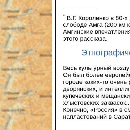
*
В.Г. Короленко в 80-х
слободе Амга (200 км к
Амгинские впечатления
этого рассказа.
Этнографиче
Весь культурный возду
Он был более европей
городе каких-то очень 
дворянских, и интеллиг
купеческих и мещанских
хлыстовских заквасок..
Конечно, «Россия» в с
напластований в Сара