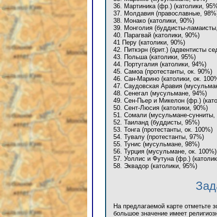
36. Мартиника (фр.) (католики, 95
37. Молдавия (православные, 98%
38. Монако (католики, 90%)
39. Монголия (буддисты-ламаисты
40. Парагвай (католики, 90%)
41 Перу (католики, 90%)
42. Питкэрн (брит.) (адвентисты с
43. Польша (католики, 95%)
44. Португалия (католики, 94%)
45. Самоа (протестанты, ок. 90%)
46. Сан-Марино (католики, ок. 100
47. Саудовская Аравия (мусульман
48. Сенегал (мусульмане, 94%)
49. Сен-Пьер и Микелон (фр.) (кат
50. Сент-Люсия (католики, 90%)
51. Сомали (мусульмане-сунниты, 
52. Таиланд (буддисты, 95%)
53. Тонга (протестанты, ок. 100%)
54. Тувалу (протестанты, 97%)
55. Тунис (мусульмане, 98%)
56. Турция (мусульмане, ок. 100%)
57. Уоллис и Футуна (фр.) (католик
58. Эквадор (католики, 95%)
Зад
На предлагаемой карте отметьте з
большое значение имеет религиоз