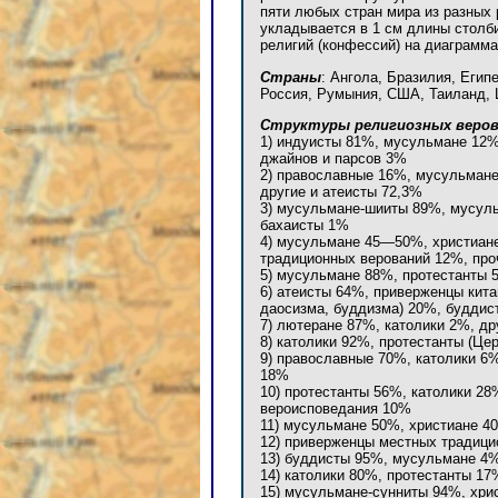
пяти любых стран мира из разных
укладывается в 1 см длины столб
религий (конфессий) на диаграмма
Страны
: Ангола, Бразилия, Егип
Россия, Румыния, США, Таиланд,
Структуры религиозных веров
1) индуисты 81%, мусульмане 12%
джайнов и парсов 3%
2) православные 16%, мусульмане
другие и атеисты 72,3%
3) мусульмане-шииты 89%, мусуль
бахаисты 1%
4) мусульмане 45—50%, христиан
традиционных верований 12%, пр
5) мусульмане 88%, протестанты 
6) атеисты 64%, приверженцы кита
даосизма, буддизма) 20%, буддис
7) лютеране 87%, католики 2%, др
8) католики 92%, протестанты (Це
9) православные 70%, католики 6
18%
10) протестанты 56%, католики 2
вероисповедания 10%
11) мусульмане 50%, христиане 4
12) приверженцы местных традици
13) буддисты 95%, мусульмане 4%
14) католики 80%, протестанты 17
15) мусульмане-сунниты 94%, хри