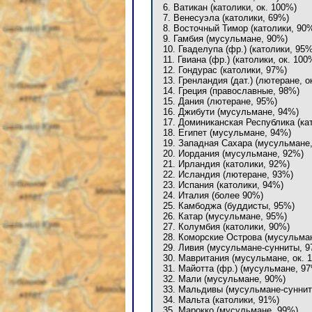
6. Ватикан (католики, ок. 100%)
7. Венесуэла (католики, 69%)
8. Восточный Тимор (католики, 90
9. Гамбия (мусульмане, 90%)
10. Гваделупа (фр.) (католики, 95%
11. Гвиана (фр.) (католики, ок. 100
12. Гондурас (католики, 97%)
13. Гренландия (дат.) (лютеране, о
14. Греция (православные, 98%)
15. Дания (лютеране, 95%)
16. Джибути (мусульмане, 94%)
17. Доминиканская Республика (ка
18. Египет (мусульмане, 94%)
19. Западная Сахара (мусульмане,
20. Иордания (мусульмане, 92%)
21. Ирландия (католики, 92%)
22. Исландия (лютеране, 93%)
23. Испания (католики, 94%)
24. Италия (более 90%)
25. Камбоджа (буддисты, 95%)
26. Катар (мусульмане, 95%)
27. Колумбия (католики, 90%)
28. Коморские Острова (мусульма
29. Ливия (мусульмане-сунниты, 9
30. Мавритания (мусульмане, ок. 
31. Майотта (фр.) (мусульмане, 9
32. Мали (мусульмане, 90%)
33. Мальдивы (мусульмане-сунниты
34. Мальта (католики, 91%)
35. Марокко (мусульмане, 99%)