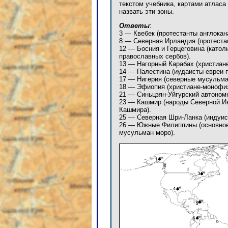
текстом учебника, картами атласа
назвать эти зоны.
Ответы
:
3 — Квебек (протестанты англокан
8 — Северная Ирландия (протеста
12 — Босния и Герцеговина (катол
православных сербов).
13 — Нагорный Карабах (христиан
14 — Палестина (иудаисты евреи 
17 — Нигерия (северные мусульма
18 — Эфиопия (христиане-монофиз
21 — Синьцзян-Уйгурский автономн
23 — Кашмир (народы Северной И
Кашмира).
25 — Северная Шри-Ланка (индуис
26 — Южные Филиппины (основное 
мусульман моро).