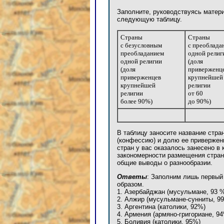
Заполните, руководствуясь матери
следующую таблицу.
Страны
Страны
с безусловным
с преоблада
преобладанием
одной религ
одной религии
(доля
(доля
приверженц
приверженцев
крупнейшей
крупнейшей
религии
религии
от 60
более 90%)
до 90%)
В таблицу заносите название стра
(конфессию) и долю ее приверженц
стран у вас оказалось занесено в
закономерности размещения стран
общие выводы о разнообразии.
Ответы
: Заполним лишь первый
образом.
1. Азербайджан (мусульмане, 93 
2. Алжир (мусульмане-сунниты, 9
3. Аргентина (католики, 92%)
4. Армения (армяно-григориане, 9
5. Боливия (католики, 95%)