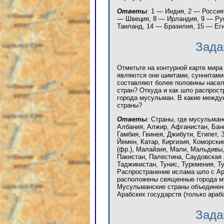
Ответы
: 1 — Индия, 2 — Россия
— Швеция, 8 — Ирландия, 9 — Ру
Таиланд, 14 — Бразилия, 15 — Еги
Зада
Отметьте на контурной карте мира
являются они шиитами, суннитами 
составляют более половины насел
стран? Откуда и как шло распрос
города мусульман. В какие межд
страны?
Ответы
: Страны, где мусульма
Албания, Алжир, Афганистан, Бан
Гамбия, Гвинея, Джибути, Египет,
Йемен, Катар, Киргизия, Коморски
(фр.), Малайзия, Мали, Мальдивы,
Пакистан, Палестина, Саудовская 
Таджикистан, Тунис, Туркмения, Ту
Распространение ислама шло с Ар
расположены священные города м
Мусульманские страны объединены
Арабских государств (только араб
Зада