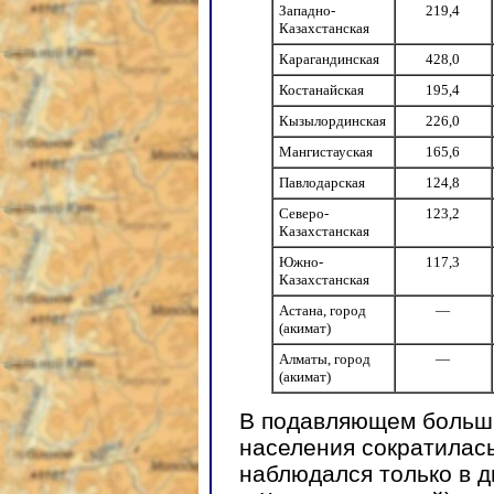
Западно-
219,4
Казахстанская
Карагандинская
428,0
Костанайская
195,4
Кызылординская
226,0
Мангистауская
165,6
Павлодарская
124,8
Северо-
123,2
Казахстанская
Южно-
117,3
Казахстанская
Астана, город
—
(акимат)
Алматы, город
—
(акимат)
В подавляющем больши
населения сократилась
наблюдался только в 