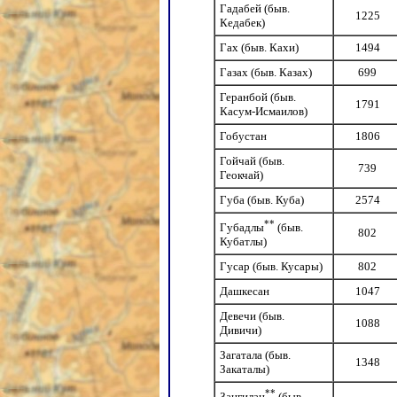
Гадабей (быв.
1225
Кедабек)
Гах (быв. Кахи)
1494
Газах (быв. Казах)
699
Геранбой (быв.
1791
Касум-Исмаилов)
Гобустан
1806
Гойчай (быв.
739
Геокчай)
Губа (быв. Куба)
2574
**
Губадлы
(быв.
802
Кубатлы)
Гусар (быв. Кусары)
802
Дашкесан
1047
Девечи (быв.
1088
Дивичи)
Загатала (быв.
1348
Закаталы)
**
Зангилан
(быв.