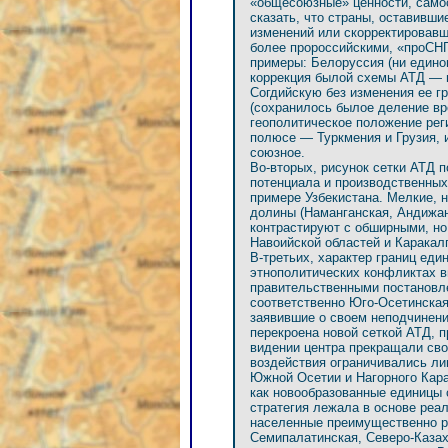
«общесоюзные» ценности, самос
сказать, что страны, оставивши
изменений или скорректировавш
более пророссийскими, «проСНГ
примеры: Белоруссия (ни едино
коррекция былой схемы АТД — 
Согдийскую без изменения ее г
(сохранилось былое деление вр
геополитическое положение рег
полюсе — Туркмения и Грузия, 
союзное.
Во-вторых, рисунок сетки АТД 
потенциала и производственных
примере Узбекистана. Мелкие, 
долины (Наманганская, Андижан
контрастируют с обширными, н
Навоийской областей и Каракал
В-третьих, характер границ ед
этнополитических конфликтах в
правительственными постановл
соответственно Юго-Осетинская
заявившие о своем неподчинени
перекроена новой сеткой АТД, 
видении центра прекращали сво
воздействия ограничивались л
Южной Осетии и Нагорного Кара
как новообразованные единицы
стратегия лежала в основе реа
населенные преимущественно р
Семипалатинская, Северо-Казах