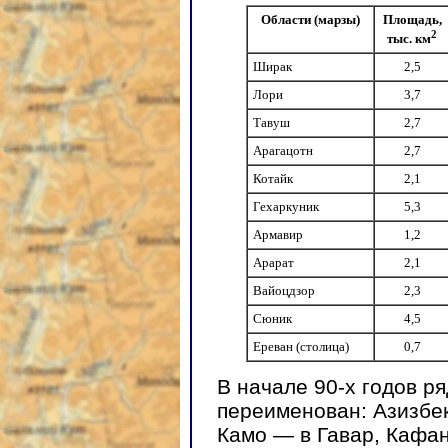
Области (марзы)
Площадь,
2
тыс. км
Ширак
2,5
Лори
3,7
Тавуш
2,7
Арагацотн
2,7
Котайк
2,1
Гехаркуник
5,3
Армавир
1,2
Арарат
2,1
Вайоцдзор
2,3
Сюник
4,5
Ереван (столица)
0,7
В начале 90-х годов р
переименован: Азизбек
Камо — в Гавар, Кафан