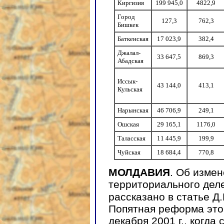
Киргизия
199 945,0
4822,9
Город
127,3
762,3
Бишкек
Баткенская
17 023,9
382,4
Джалал-
33 647,5
869,3
Абадская
Иссык-
43 144,0
413,1
Кульская
Нарынская
46 706,9
249,1
Ошская
29 165,1
1176,0
Таласская
11 445,9
199,9
Чуйская
18 684,4
770,8
МОЛДАВИЯ
. Об изме
территориального дел
рассказано в статье Д
Попятная реформа это
декабря 2001 г., когда