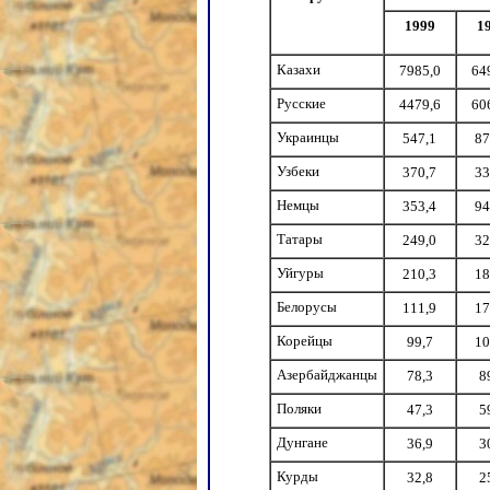
1999
1
Казахи
7985,0
64
Русские
4479,6
60
Украинцы
547,1
87
Узбеки
370,7
33
Немцы
353,4
94
Татары
249,0
32
Уйгуры
210,3
18
Белорусы
111,9
17
Корейцы
99,7
10
Азербайджанцы
78,3
8
Поляки
47,3
5
Дунгане
36,9
3
Курды
32,8
2