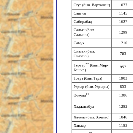
Огуз (быв. Варташен)
1077
Саатлы
1145
Сабирабад
1627
Сальян (быв.
1299
Сальяны)
Самух
1210
Сиазан (быв.
703
Сиазань)
**
Тертер
(быв. Мир-
957
Башир)
Товуз (быв. Тауз)
1903
Уджар (быв. Уджары)
853
**
1386
Физули
Хаджигабул
1282
Хачмаз (быв. Хачмас)
1046
Ханлар
1183