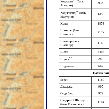
**
Ходжалы
(быв.
936
Аскеран)
**
Ходжавенд
(быв.
1458
Мартуни)
Хызы
1853
Шамахы (быв.
2177
Шемаха)
Шамкир (быв.
1160
Шамхор)
Шеки
2408
**
289
Шуша
Ярдымлы
667
Нахичеван
Бабек
1169
Джульфа
995
Ордубад
972
Садарак + Шарур
1164
(быв. Ильичевск)