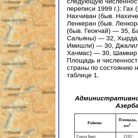
следующую численность
переписи 1999 г.): Гах
Нахчиван (быв. Нахиче
Ленкеран (быв. Ленкор
(быв. Геокчай) — 35, Б
Сальяны) — 32, Хырда
Имишли) — 30, Джалил
Хачмас) — 30, Шамкир
Площадь и численност
страны по состоянию н
таблице 1.
Административно
Азерба
Площадь,
Районы
2
км
Город Баку
2192