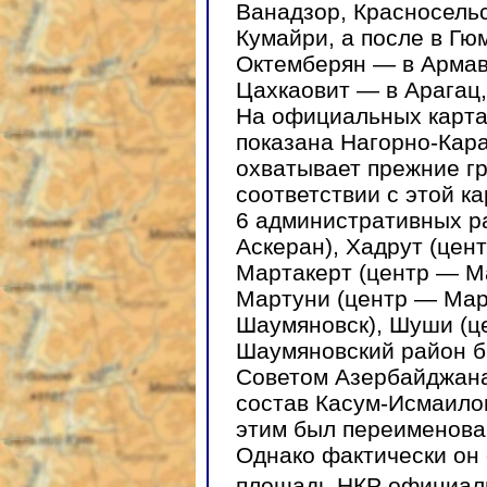
Ванадзор, Красносель
Кумайри, а после в Гю
Октемберян — в Армав
Цахкаовит — в Арагац
На официальных карта
показана Нагорно-Кара
охватывает прежние г
соответствии с этой к
6 административных р
Аскеран), Хадрут (цент
Мартакерт (центр — Ма
Мартуни (центр — Мар
Шаумяновск), Шуши (ц
Шаумяновский район 
Советом Азербайджана 
состав Касум-Исмаилов
этим был переименован 
Однако фактически он 
площадь НКР официальн