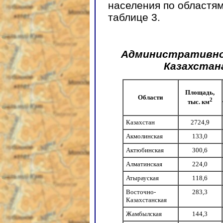
населения по областям
таблице 3.
Административно
Казахстана
Площадь,
Области
2
тыс. км
Казахстан
2724,9
Акмолинская
133,0
Актюбинская
300,6
Алматинская
224,0
Атырауская
118,6
Восточно-
283,3
Казахстанская
Жамбылская
144,3