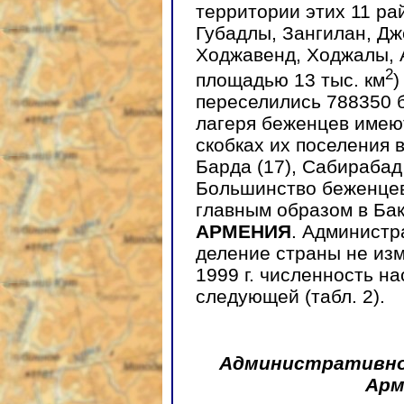
территории этих 11 ра
Губадлы, Зангилан, Д
Ходжавенд, Ходжалы, 
2
площадью 13 тыс. км
)
переселились 788350 
лагеря беженцев имею
скобках их поселения в 
Барда (17), Сабирабад 
Большинство беженцев
главным образом в Бак
АРМЕНИЯ
. Администр
деление страны не из
1999 г. численность н
следующей (табл. 2).
Административно
Арм