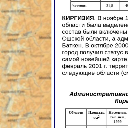
Чеченцы
31,8
4
КИРГИЗИЯ
. В ноябре 
области была выделена
состав были включены
Ошской области, а ад
Баткен. В октябре 2000
город получил статус 
самой новейшей карте
февраль 2001 г. терри
следующие области (см. 
Административно
Кирг
Области
Площадь,
Население,
2
тыс. чел.,
км
1999