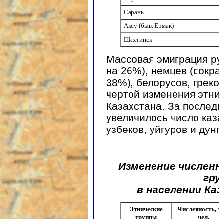
Сарань
Аксу (быв. Ермак)
Шахтинск
Массовая эмиграция р
на 26%), немцев (сокра
38%), белорусов, грек
чертой изменения этн
Казахстана. За послед
увеличилось число каза
узбеков, уйгуров и дун
Изменение числен
гр
в населении Ка
Этнические
Численность, 
группы
чел.