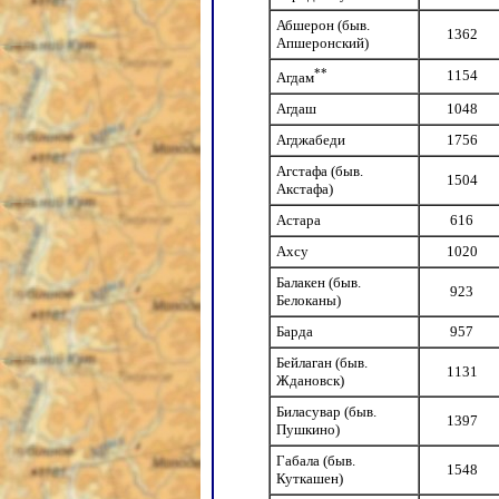
Абшерон (быв.
1362
Апшеронский)
**
1154
Агдам
Агдаш
1048
Агджабеди
1756
Агстафа (быв.
1504
Акстафа)
Астара
616
Ахсу
1020
Балакен (быв.
923
Белоканы)
Барда
957
Бейлаган (быв.
1131
Ждановск)
Биласувар (быв.
1397
Пушкино)
Габала (быв.
1548
Куткашен)