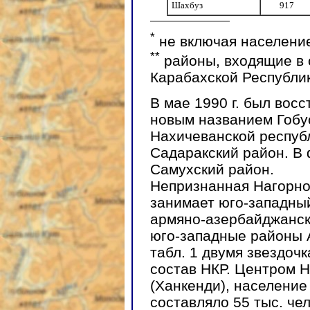
Шахбуз
917
*
не включая населени
**
районы, входящие в 
Карабахской Республик
В мае 1990 г. был вос
новым названием Гобуст
Нахичеванской респуб
Садаракский район. В 
Самухский район.
Непризнанная Нагорно
занимает юго-западны
армяно-азербайджанск
юго-западные районы 
табл. 1 двумя звездоч
состав НКР. Центром Н
(Ханкенди), население 
составляло 55 тыс. че