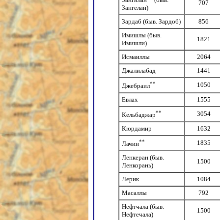
707
Зангелан)
Зардаб (быв. Зардоб)
856
Имишлы (быв.
1821
Имишли)
Исмаиллы
2064
Джалилабад
1441
**
1050
Джебраил
Евлах
1555
**
3054
Кельбаджар
Кюрдамир
1632
**
1835
Лачин
Ленкеран (быв.
1500
Ленкорань)
Лерик
1084
Масаллы
792
Нефтчала (быв.
1500
Нефтечала)