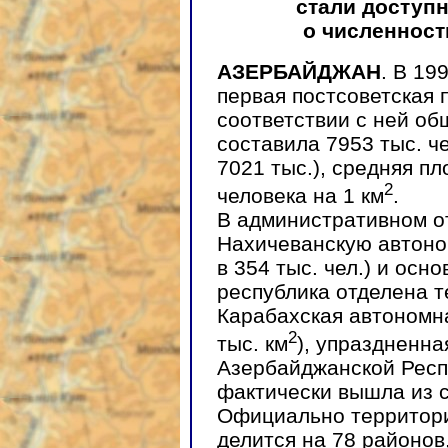
стали доступ
о численност
АЗЕРБАЙДЖАН
. В 19
первая постсоветская 
соответствии с ней об
составила 7953 тыс. че
7021 тыс.), средняя п
2
человека на 1 км
.
В административном о
Нахичеванскую автоно
в 354 тыс. чел.) и осн
республика отделена 
Карабахская автономн
2
тыс. км
), упраздненн
Азербайджанской Респу
фактически вышла из 
Официально территори
делится на 78 районов,