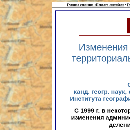
Главная страница «Первого сентября»
•
Г
Изменения 
территориал
канд. геогр. наук
Института географ
С 1999 г. в неко
изменения админи
делен