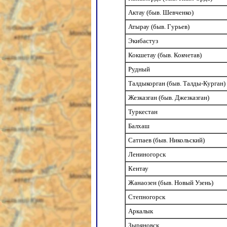
Актау (быв. Шевченко)
Атырау (быв. Гурьев)
Экибастуз
Кокшетау (быв. Кокчетав)
Рудный
Талдыкорган (быв. Талды-Курган)
Жезказган (быв. Джезказган)
Туркестан
Балхаш
Сатпаев (быв. Никольский)
Лениногорск
Кентау
Жанаозен (быв. Новый Узень)
Степногорск
Аркалык
Зыряновск