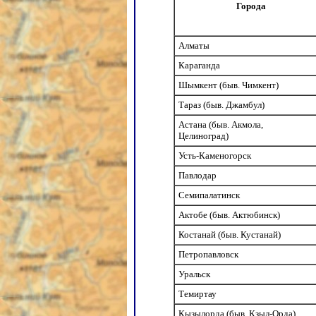
Города
Алматы
Караганда
Шымкент (быв. Чимкент)
Тараз (быв. Джамбул)
Астана (быв. Акмола,
Целиноград)
Усть-Каменогорск
Павлодар
Семипалатинск
Актобе (быв. Актюбинск)
Костанай (быв. Кустанай)
Петропавловск
Уральск
Темиртау
Кызылорда (быв. Кзыл-Орда)