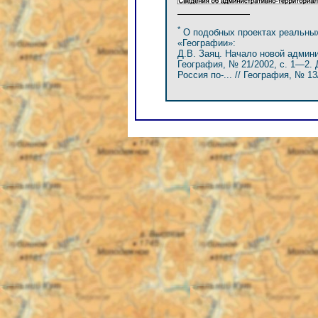
*
О подобных проектах реальных
«Географии»:
Д.В. Заяц. Начало новой админ
География, № 21/2002, с. 1—2. 
Россия по-... // География, № 13