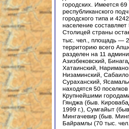
городских. Имеется 69
республиканского подч
городского типа и 424
население составляет
Столицей страны оста
тыс. чел., площадь — 
территорию всего Апш
разделен на 11 админ
Азизбековский, Бинага
Хатаинский, Наримано
Низаминский, Сабаило
Сураханский, Ясамаль
находятся 50 поселков 
Крупнейшими городами
Гянджа (быв. Кироваба
1999 г.), Сумгайыт (быв
Мингачевир (быв. Минге
Байрамлы (70 тыс. чел