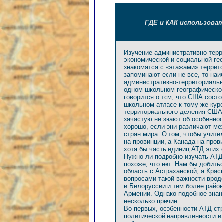
ГДЕ и КАК использова
Изучение административно-терр
экономической и социальной ге
знакомятся с «этажами» террит
запоминают если не все, то на
административно-территориаль
одном школьном географическом
говорится о том, что США состо
школьном атласе к тому же кур
территориального деления США,
зачастую не знают об особенно
хорошо, если они различают ме
стран мира. О том, чтобы учите
на провинции, а Канада на пров
хотя бы часть единиц АТД этих 
Нужно ли подробно изучать АТ
похоже, что нет. Нам бы добить
область с Астраханской, а Крас
вопросами такой важности врод
и Белоруссии и тем более райо
Армении. Однако подобное знан
несколько причин.
Во-первых, особенности АТД ст
политической направленности и