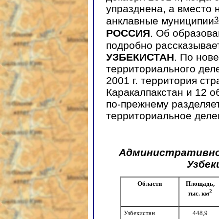
упразднена, а вместо 
3
анклавные муниципии
РОССИЯ
. Об образов
подробно рассказывает
УЗБЕКИСТАН
. По нов
территориального дел
2001 г. территория ст
Каракалпакстан и 12 об
по-прежнему разделяет
территориальное деле
Административно
Узбек
Области
Площадь,
2
тыс. км
Узбекистан
448,9