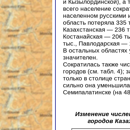
и Кызылординской), а 
всего население сокра
населенном русскими 
область потеряла 335 т
Казахстанская — 236 т
Костанайская — 206 ты
тыс., Павлодарская — 
В остальных областях 
значителен.
Сократилась также чи
городов (см. табл. 4)
только в столице стра
сильно она уменьшилась
Семипалатинске (на 48 
Изменение числе
городов Каза