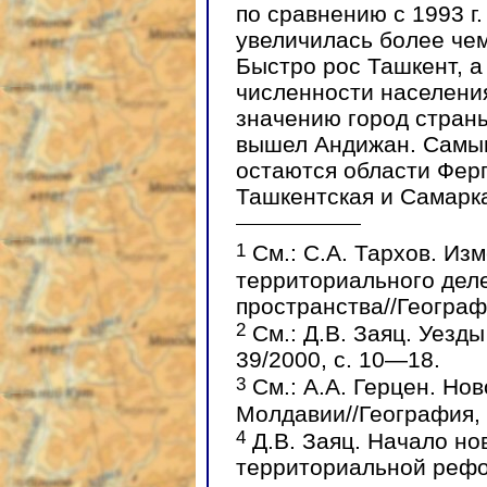
по сравнению с 1993 г. 
увеличилась более чем 
Быстро рос Ташкент, а
численности населени
значению город стран
вышел Андижан. Самы
остаются области Ферг
Ташкентская и Самарк
1
См.: С.А. Тархов. Из
территориального деле
пространства//Географ
2
См.: Д.В. Заяц. Уезд
39/2000, с. 10—18.
3
См.: А.А. Герцен. Но
Молдавии//География,
4
Д.В. Заяц. Начало но
территориальной рефо