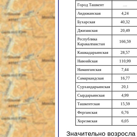
Город Ташкент
…
Андижанская
4,24
Бухарская
40,32
Джизакская
20,49
Республика
166,59
Каракалпакстан
Кашкадарьинская
28,57
Навоийская
110,99
Наманганская
7,44
Самаркандская
16,77
Сурхандарьинская
20,1
Сырдарьинская
4,99
Ташкентская
15,59
Ферганская
6,76
Хорезмская
6,05
Значительно возросла