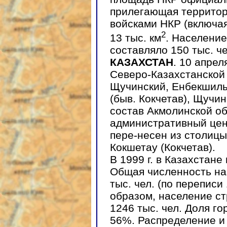
прилегающая территор
войсками НКР (включая
2
13 тыс. км
. Население
составляло 150 тыс. чел
КАЗАХСТАН
. 10 апрел
Северо-Казахстанской 
Щучинский, Енбекшиль
(быв. Кокчетав), Щучи
состав Акмолинской об
административный цен
пере-несен из столицы
Кокшетау (Кокчетав).
В 1999 г. в Казахстан
Общая численность на
тыс. чел. (по переписи
образом, население ст
1246 тыс. чел. Доля г
56%. Распределение и