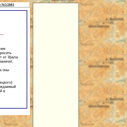
е №5/2003
нее
бросить
т от Урала
раничит,
а оны
ецкого)
вождаемый
й в