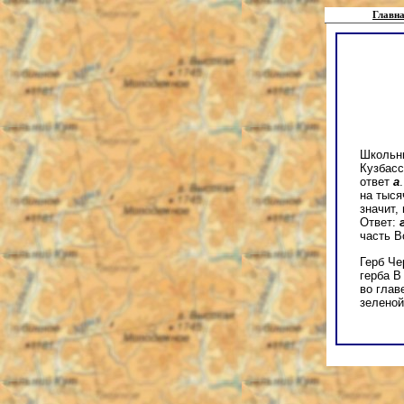
Главна
Школьни
Кузбасс
ответ
а
на тыся
значит,
Ответ:
часть В
Герб Че
герба В
во глав
зеленой