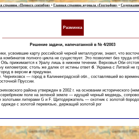
я страница «Первого сентября»
•
Главная страница журнала «География»
•
Содержани
Разминка
Решение задачи, напечатанной в № 4/2003
ки, усвоившие карту российской черной металлургии, знают, что восточ
а комбинатов полного цикла не существует. Это позволяет без труда от
. Обь прижимается к Уралу лишь в нижнем течении. Верховья Оби отстоя
чу километров; столь же далек от истины ответ
б
. Украина с Литвой не г
 город в версии
в
придуман.
г
. Черняховск — город в Калининградской обл., составлявшей во времен
осточной Пруссии.
рняховского района утвержден в 2002 г. на основании исторического (нем
 серебряном поле на зеленой земле — идущий черный медведь, сопро
е золотыми литерами G и F. Щитодержатель — охотник с золотой бородо
 одежде с золотой перевязью, держащий золотой рог