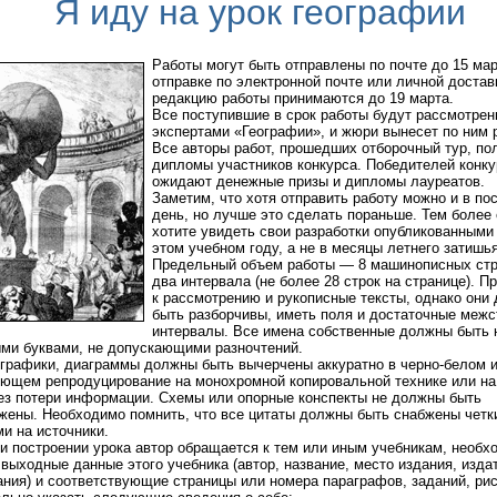
Я иду на урок географии
Работы могут быть отправлены по почте до 15 мар
отправке по электронной почте или личной достав
редакцию работы принимаются до 19 марта.
Все поступившие в срок работы будут рассмотре
экспертами «Географии», и жюри вынесет по ним 
Все авторы работ, прошедших отборочный тур, по
дипломы участников конкурса. Победителей конку
ожидают денежные призы и дипломы лауреатов.
Заметим, что хотя отправить работу можно и в по
день, но лучше это сделать пораньше. Тем более
хотите увидеть свои разработки опубликованными
этом учебном году, а не в месяцы летнего затишья
Предельный объем работы — 8 машинописных стр
два интервала (не более 28 строк на странице). 
к рассмотрению и рукописные тексты, однако они
быть разборчивы, иметь поля и достаточные меж
интервалы. Все имена собственные должны быть 
ми буквами, не допускающими разночтений.
графики, диаграммы должны быть вычерчены аккуратно в черно-белом 
ющем репродуцирование на монохромной копировальной технике или на
ез потери информации. Схемы или опорные конспекты не должны быть
жены. Необходимо помнить, что все цитаты должны быть снабжены четк
и на источники.
и построении урока автор обращается к тем или иным учебникам, необх
 выходные данные этого учебника (автор, название, место издания, изда
ания) и соответствующие страницы или номера параграфов, заданий, рис