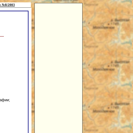
е №8/2003
афии;