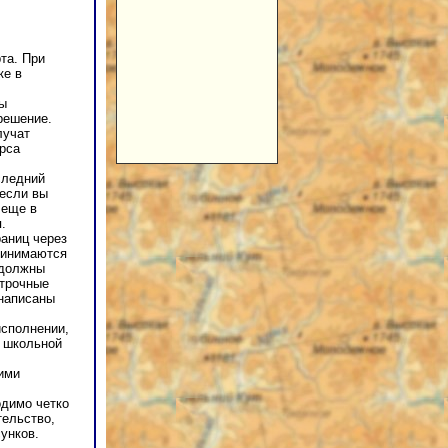
та. При
ке в
ны
решение.
лучат
рса
следний
 если вы
 еще в
.
аниц через
Принимаются
 должны
строчные
написаны
исполнении,
 школьной
ими
одимо четко
тельство,
унков.