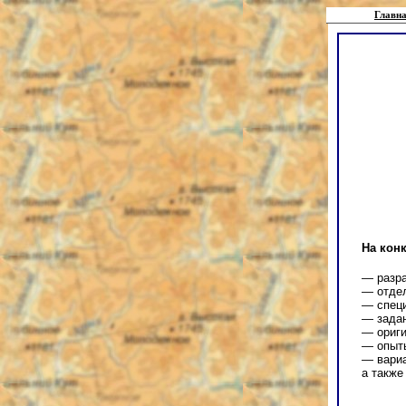
Главна
На кон
— разра
— отдел
— специ
— задан
— ориги
— опыты
— вариа
а также