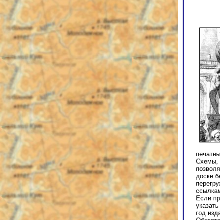
печатны
Схемы, 
позволя
доске б
перегру
ссылкам
Если пр
указать
год изд