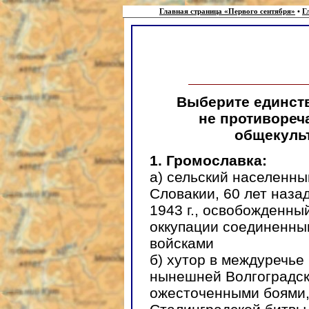
Главная страница «Первого сентября»
•
Г
Выберите единст
не противореч
общекуль
1. Громославка:
а) сельский населенны
Словакии, 60 лет наза
1943 г., освобожденны
оккупации соединенны
войсками
б) хутор в междуречье
нынешней Волгоградск
ожесточенными боями, 