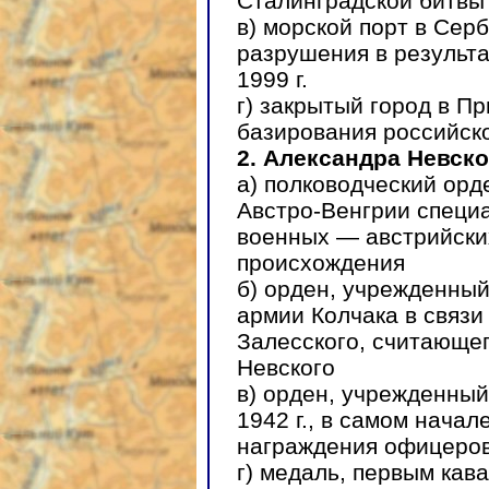
Сталинградской битвы
в) морской порт в Сер
разрушения в результа
1999 г.
г) закрытый город в П
базирования российск
2. Александра Невско
а) полководческий орде
Австро-Венгрии специ
военных — австрийски
происхождения
б) орден, учрежденный
армии Колчака в связи
Залесского, считающе
Невского
в) орден, учрежденный
1942 г., в самом начал
награждения офицеро
г) медаль, первым кава