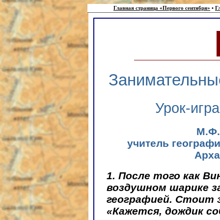
Главная страница «Первого сентября»
•
Г
Занимательные
Урок-игр
М.Ф
учитель географи
Арха
1. После того как В
воздушном шарике з
географией. Стоит 
«Кажется, дождик со