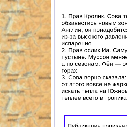
1. Прав Кролик. Сова 
обзавестись новым зон
Англии, он понадобитс
из-за высокого давлени
испарение.
2. Прав ослик Иа. Сам
пустыне. Муссон меняе
а по сезонам. Фён — о
горах.
3. Сова верно сказала:
от этого вовсе не жарк
искать тепла на Южно
теплее всего в тропика
Публикация произве