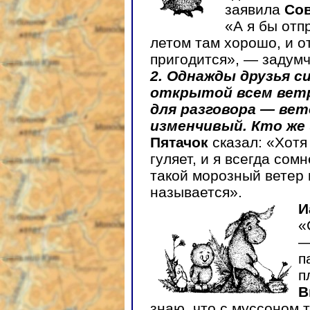
заявила
Со
«А я бы отп
летом там хорошо, и о
пригодится», — заду
2. Однажды друзья си
открытой всем ветр
для разговора — ве
изменчивый. Кто же 
Пятачок
сказал: «Хотя
гуляет, и я всегда сом
такой морозный ветер
называется».
И
«
—
п
п
В
знаю, что с муссоном 