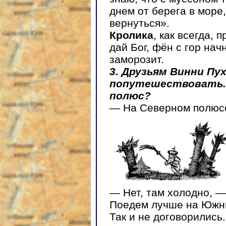
днем от берега в море
вернуться».
Кролика
, как всегда,
дай Бог, фён с гор нач
заморозит.
3. Друзьям Винни Пу
попутешествовать. 
полюс?
— На Северном полюсе
— Нет, там холодно, 
Поедем лучше на Южны
Так и не договорились.