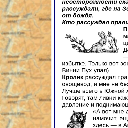
неосторожности ска
рассуждали, где на 
от дождя.
Кто рассуждал прав
П
м
ц
Д
—
избытке. Только вот зо
Винни Пух упал).
Кролик
рассуждал пра
овощевод, и мне не бе
Лучше всего в Южной 
Говорят, там ливни каж
давление и поднимающ
«А вот мне 
намочит, ещ
здесь — в А