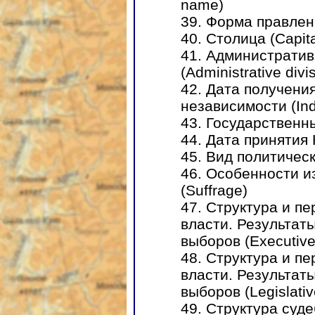
name)
39. Форма правлен
40. Столица (Capita
41. Администрати
(Administrative divi
42. Дата получени
независимости (In
43. Государственны
44. Дата принятия 
45. Вид политическ
46. Особенности и
(Suffrage)
47. Структура и п
власти. Результат
выборов (Executive
48. Структура и п
власти. Результат
выборов (Legislativ
49. Структура суде