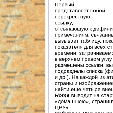
Первый
представляет собой
перекрестную
ссылку,
отсылающую к дефиниц
примечаниям, связанн
вызывает таблицу, по
показателя для всех с
времени, затрачиваем
в верхнем правом углу
размещены ссылки, вы
подразделы списка (фи
и др.). На каждой из э
страны и изображение
найти еще четыре вне
Home
выводит на стар
«домашнюю», страницу
ЦРУ».