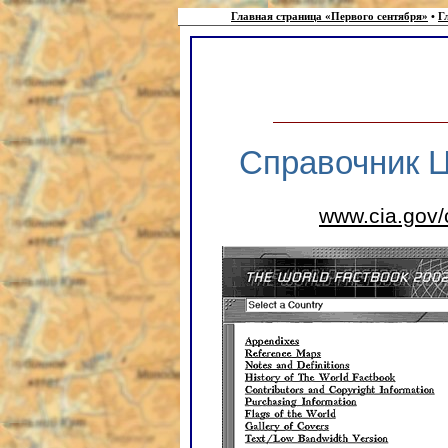
Главная страница «Первого сентября»
•
Г
Справочник Ц
www.cia.gov/c