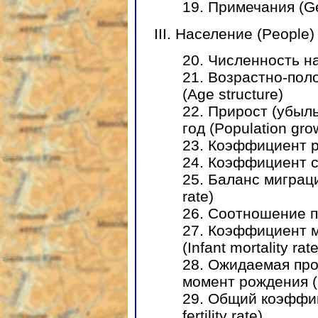
19. Примечания (G
III. Население (People)
20. Численность на
21. Возрастно-пол
(Age structure)
22. Прирост (убыл
год (Population grow
23. Коэффициент ро
24. Коэффициент с
25. Баланс миграци
rate)
26. Соотношение по
27. Коэффициент 
(Infant mortality rate
28. Ожидаемая пр
момент рождения (Li
29. Общий коэффиц
fertility rate)