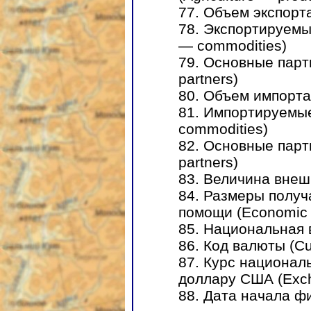
77. Объем экспорта
78. Экспортируемы
— commodities)
79. Основные парт
partners)
80. Объем импорта 
81. Импортируемые
commodities)
82. Основные парт
partners)
83. Величина внешн
84. Размеры получ
помощи (Economic a
85. Национальная 
86. Код валюты (Cu
87. Курс национал
доллару США (Exch
88. Дата начала фи