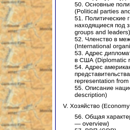
50. Основные поли
(Political parties an
51. Политические 
находящиеся под за
groups and leaders
52. Членство в ме
(International organi
53. Адрес диплома
в США (Diplomatic r
54. Адрес америка
представительства 
representation from
55. Описание наци
description)
V. Хозяйство (Economy
56. Общая характе
— overview)