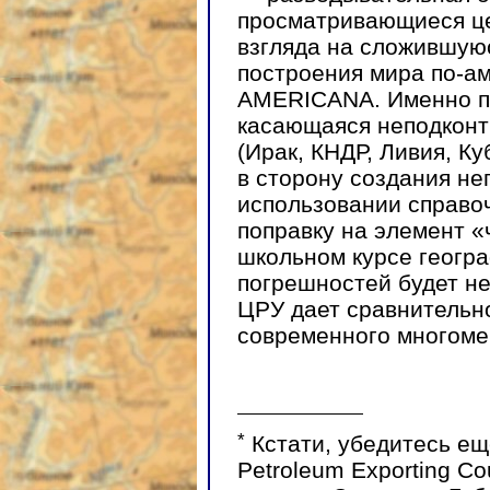
просматривающиеся це
взгляда на сложившую
построения мира по-ам
AMERICANA. Именно п
касающаяся неподконт
(Ирак, КНДР, Ливия, К
в сторону создания не
использовании справо
поправку на элемент «
школьном курсе геогр
погрешностей будет не
ЦРУ дает сравнительн
современного многоме
*
Кстати, убедитесь еще
Petroleum Exporting Co