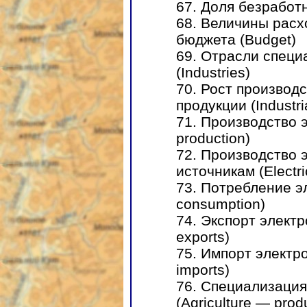
67. Доля безработ
68. Величины расх
бюджета (Budget)
69. Отрасли спец
(Industries)
70. Рост произво
продукции (Industri
71. Производство э
production)
72. Производство 
источникам (Electri
73. Потребление эл
consumption)
74. Экспорт электро
exports)
75. Импорт электро
imports)
76. Специализация
(Agriculture — prod