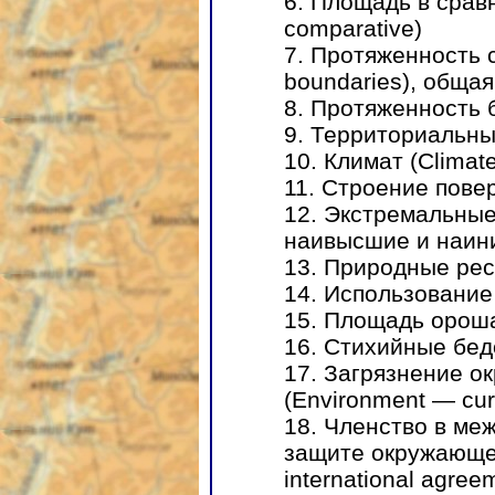
6. Площадь в срав
comparative)
7. Протяженность 
boundaries), обща
8. Протяженность б
9. Территориальные
10. Климат (Climate
11. Строение повер
12. Экстремальные 
наивысшие и наин
13. Природные ресу
14. Использование
15. Площадь орошае
16. Стихийные бедс
17. Загрязнение 
(Environment — cur
18. Членство в ме
защите окружающе
international agree