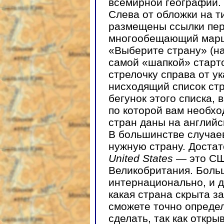
всемирной географии.
Слева от обложки на т
размещены ссылки пер
многообещающий марш
«Выберите страну» (н
самой «шапкой» старто
стрелочку справа от у
нисходящий список с
бегунок этого списка,
по которой вам необхо
стран даны на английс
В большинстве случае
нужную страну. Достат
United States
— это С
Великобритания. Боль
интернационально, и д
какая страна скрыта з
сможете точно определ
сделать, так как откр