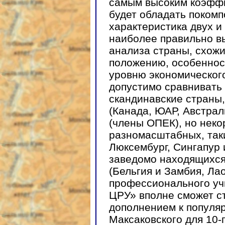
самым высоким коэффи
будет обладать поком
характеристика двух и
наиболее правильно в
анализа страны, схож
положению, особеннос
уровню экономического
допустимо сравнивать 
скандинавские страны
(Канада, ЮАР, Австрал
(члены ОПЕК), но неко
разномасштабных, таки
Люксембург, Сингапур 
заведомо находящихся
(Бельгия и Замбия, Лао
профессионального уч
ЦРУ» вполне сможет с
дополнением к популяр
Максаковского для 10-г