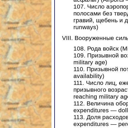
107. Число аэропо
полосами без тверд
гравий, щебень и д
runways)
VIII. Вооруженные силы 
108. Рода войск (Mi
109. Призывной во
military age)
110. Призывной по
availability)
111. Число лиц, е
призывного возраст
reaching military ag
112. Величина обор
expenditures — doll
113. Доля расходов
expenditures — per