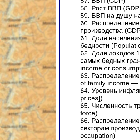
57. ВВП (GDP)
58. Рост ВВП (GDP 
59. ВВП на душу н
60. Распределение
производства (GDP 
61. Доля населени
бедности (Populatio
62. Доля доходов 
самых бедных граж
income or consumpt
63. Распределение 
of family income — 
64. Уровень инфляц
prices])
65. Численность т
force)
66. Распределение
секторам производс
occupation)