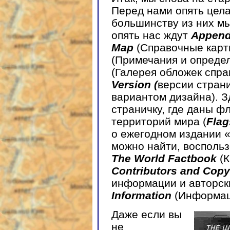
Перед нами опять цела
большинству из них м
опять нас ждут
Append
Map
(Справочные карт
(Примечания и опреде
(Галерея обложек спра
Version (
версии стран
вариантом дизайна). З
страничку, где даны фл
территорий мира (
Flag
о ежегодном издании 
можно найти, восполь
The World Factbook
(К
Contributors and Copy
информации и авторск
Information
(Информац
Даже если вы
не