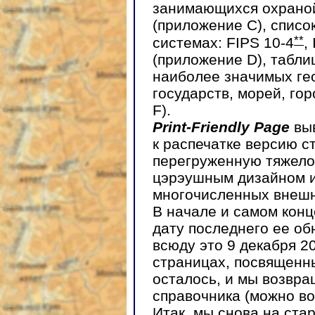
занимающихся охрано
(приложение С), списо
**
системах: FIPS 10-4
,
(приложение D), табли
наиболее значимых ге
государств, морей, гор
F).
Print-Friendly Page
вы
к распечатке версию с
перегруженную тяжел
цэрэушным дизайном и
многочисленных внешн
В начале и самом кон
дату последнего ее об
всюду это 9 декабря 20
страницах, посвященн
осталось, и мы возвр
справочника (можно в
Итак, мы снова на ста