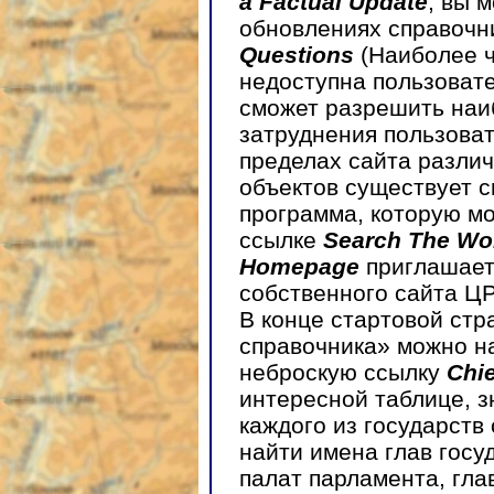
a Factual Update
, вы 
обновлениях справочн
Questions
(Наиболее ч
недоступна пользовате
сможет разрешить наи
затруднения пользоват
пределах сайта разли
объектов существует 
программа, которую мо
ссылке
Search The Wo
Homepage
приглашает
собственного сайта ЦР
В конце стартовой ст
справочника» можно н
неброскую ссылку
Chie
интересной таблице, 
каждого из государств
найти имена глав госу
палат парламента, гла