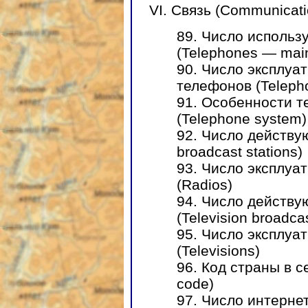
VI. Связь (Communicati
89. Число исполь
(Telephones — main 
90. Число эксплу
телефонов (Telepho
91. Особенности 
(Telephone system)
92. Число действу
broadcast stations)
93. Число эксплуа
(Radios)
94. Число действу
(Television broadcas
95. Число эксплуа
(Televisions)
96. Код страны в се
code)
97. Число интернет