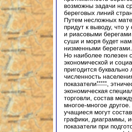
возможны задачи на с
береговых линий стран
Путем несложных мате
придут к выводу, что 
и риасовыми берегами,
суши и моря будет нам
низменными берегами.
Но наиболее полезен с
экономической и соци
пригодится буквально 
численность населени
*****
показатели
, этниче
экономическая специа
торговли, состав меж
многое-многое другое.
учащиеся могут соста
графики, диаграммы, 
показатели при подгот