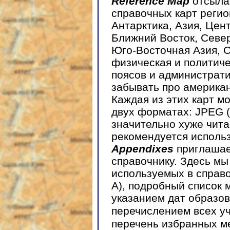
Reference Map
отсыла
справочных карт регио
Антарктика, Азия, Цен
Ближний Восток, Севе
Юго-Восточная Азия, О
физическая и политиче
поясов и администрат
забывать про американ
Каждая из этих карт м
двух форматах: JPEG (
значительно хуже чита
рекомендуется использ
Appendixes
приглашае
справочнику. Здесь мы
используемых в справ
A), подробный список
указанием дат образов
перечислением всех уч
перечень избранных м