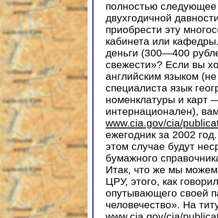
полностью следующее 
двухгодичной давности
приобрести эту многос
кабинета или кафедры.
деньги (300—400 рубле
свежести»? Если вы хо
английским языком (не
специалиста язык геог
номенклатуры и карт 
интернационален), вам
www.cia.gov/cia/publica
ежегодник за 2002 год.
этом случае будут нес
бумажного справочника
Итак, что же мы можем
ЦРУ, этого, как говори
опутывающего своей п
человечество». На тит
www.cia.gov/cia/publica