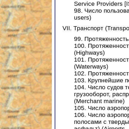
Service Providers [
98. Число пользова
users)
VII. Транспорт (Transpo
99. Протяженность
100. Протяженност
(Highways)
101. Протяженност
(Waterways)
102. Протяженность
103. Крупнейшие по
104. Число судов 
грузооборот, расп
(Merchant marine)
105. Число аэропор
106. Число аэропо
полосами с тверды
асфальт) (Airports