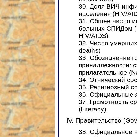
30. Доля ВИЧ-инф
населения (HIV/AID
31. Общее число 
больных СПИДом (HI
HIV/AIDS)
32. Число умерши
deaths)
33. Обозначение г
принадлежности: 
прилагательное (Nat
34. Этнический сос
35. Религиозный со
36. Официальные я
37. Грамотность с
(Literacy)
IV. Правительство (Go
38. Официальное н