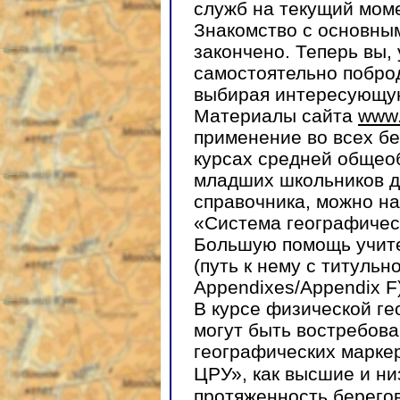
служб на текущий мом
Знакомство с основны
закончено. Теперь вы,
самостоятельно поброд
выбирая интересующу
Материалы сайта
www.
применение во всех б
курсах средней общео
младших школьников д
справочника, можно н
«Система географическ
Большую помощь учите
(путь к нему с титуль
Appendixes/Appendix F)
В курсе физической ге
могут быть востребова
географических марке
ЦРУ», как высшие и ни
протяженность берего