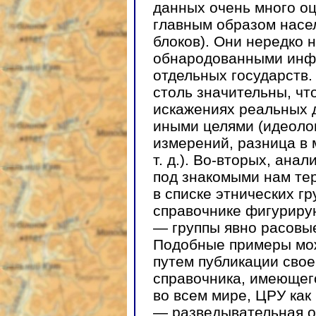
данных очень много оц
главным образом насе
блоков). Они нередко 
обнародованными инф
отдельных государств
столь значительны, чт
искажениях реальных 
иными целями (идеолог
измерений, разница в 
т. д.). Во-вторых, ан
под знакомыми нам тер
в списке этнических г
справочнике фигуриру
— группы явно расовые
Подобные примеры мож
путем публикации свое
справочника, имеющег
во всем мире, ЦРУ как
— разведывательная о