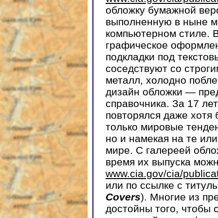
обложку бумажной верс
выполненную в ныне 
компьютерном стиле. 
графическое оформлен
подкладки под тексто
соседствуют со строг
металл, холодно побл
дизайн обложки — пре
справочника. За 17 лет
повторялся даже хотя 
только мировые тенде
но и намекая на те ил
мире. С галереей обло
время их выпуска можн
www.cia.gov/cia/publicat
или по ссылке с титул
Covers
). Многие из п
достойны того, чтобы 