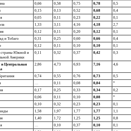
ина
0,66
0,58
0,75
0,78
0,5
я
0,15
0,13
0,52
0,68
0,4
ия
0,05
0,11
0,23
0,22
0,1
эла
1,33
3,11
4,16
4,18
2,7
ия
0,12
0,11
0,20
0,12
0,1
ад и Тобаго
0,31
0,25
0,60
0,66
0,4
р
0,12
0,11
0,10
0,10
0,1
 страны Южной и
0,11
0,32
0,37
0,42
0,3
льной Америки
и Центральная
2,86
4,73
6,93
7,16
4,6
ка
британия
0,74
0,55
0,76
0,73
0,5
я
…
0,11
0,08
0,04
*
ия
0,17
0,25
0,33
0,34
0,2
0,06
0,11
0,10
0,08
*
0,10
0,32
0,23
0,23
0,1
анды
1,58
1,97
1,77
1,77
1,1
ия
1,40
1,72
1,25
1,25
0,8
я
…
0,10
0,37
0,10
0,1