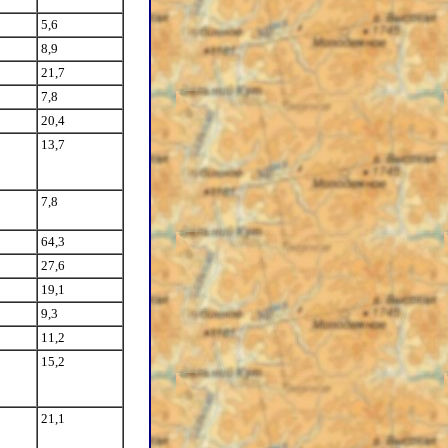
5,6
8,9
21,7
7,8
20,4
13,7
7,8
64,3
27,6
19,1
9,3
11,2
15,2
21,1