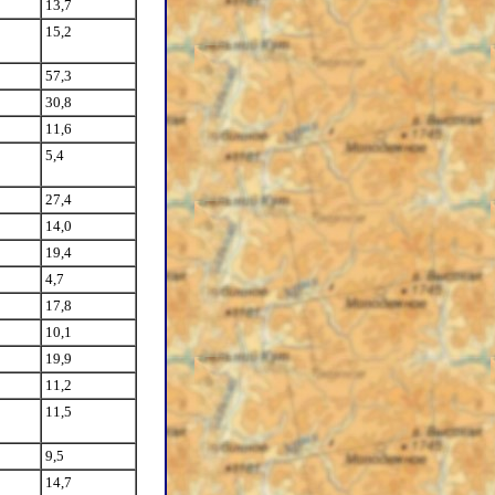
13,7
15,2
57,3
30,8
11,6
5,4
27,4
14,0
19,4
4,7
17,8
10,1
19,9
11,2
11,5
9,5
14,7