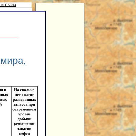
 №11/2003
 мира,
я в
На сколько
овых
лет хватит
асах
разведанных
%
запасов при
современном
уровне
добычи
(отношение
запасов
нефти