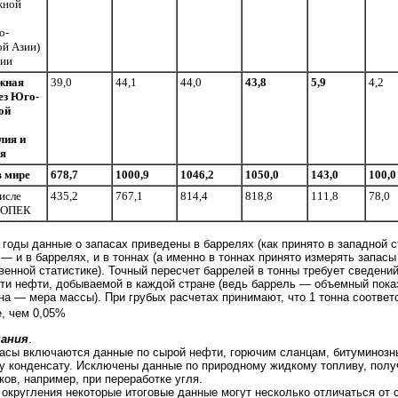
жной
о-
ой Азии)
нии
жная
39,0
44,1
44,0
43,8
5,9
4,2
ез Юго-
ой
лия и
я
в мире
678,7
1000,9
1046,2
1050,0
143,0
100,0
исле
435,2
767,1
814,4
818,8
111,8
78,0
 ОПЕК
 годы данные о запасах приведены в баррелях (как принято в западной с
 — и в баррелях, и в тоннах (а именно в тоннах принято измерять запас
венной статистике). Точный пересчет баррелей в тонны требует сведени
ти нефти, добываемой в каждой стране (ведь баррель — объемный пока
нна — мера массы). При грубых расчетах принимают, что 1 тонна соответс
, чем 0,05%
ания
.
пасы включаются данные по сырой нефти, горючим сланцам, битуминозн
у конденсату. Исключены данные по природному жидкому топливу, полу
ков, например, при переработке угля.
а округления некоторые итоговые данные могут несколько отличаться от