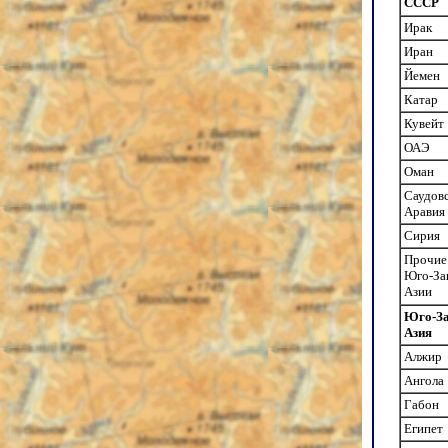
СССР
Ирак
Иран
Йемен
Катар
Кувейт
ОАЭ
Оман
Саудов
Аравия
Сирия
Прочие
Юго-За
Азии
Юго-За
Азия
Алжир
Ангола
Габон
Египет