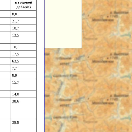
к годовой
добыче)
8,8
21,7
10,7
13,5
10,1
17,5
63,5
7,7
8,9
15,7
14,0
38,6
38,8