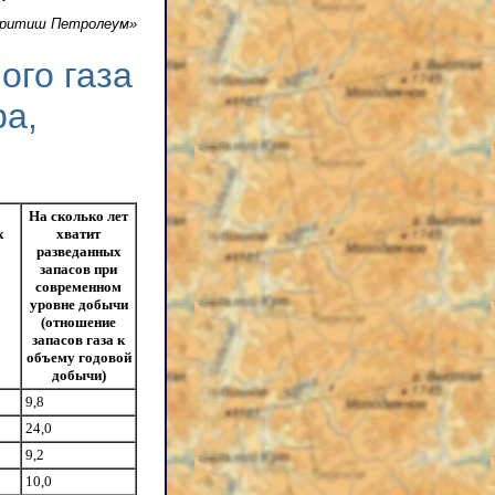
Бритиш Петролеум»
ого газа
ра,
На сколько лет
х
хватит
разведанных
запасов при
современном
уровне добычи
(отношение
запасов газа к
объему годовой
добычи)
9,8
24,0
9,2
10,0