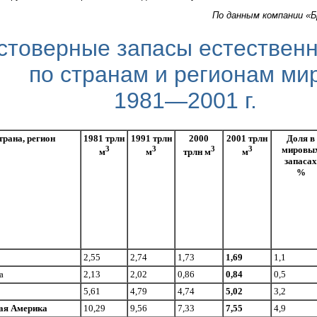
По данным компании «
стоверные запасы естественн
по странам и регионам ми
1981—2001 г.
трана, регион
1981 трлн
1991 трлн
2000
2001 трлн
Доля в
3
3
3
3
мировы
м
м
трлн м
м
запасах
%
2,55
2,74
1,73
1,69
1,1
а
2,13
2,02
0,86
0,84
0,5
5,61
4,79
4,74
5,02
3,2
ая Америка
10,29
9,56
7,33
7,55
4,9