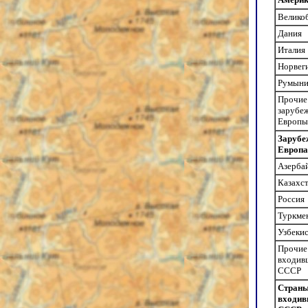
Велико
Дания
Италия
Норвег
Румыни
Прочие
зарубе
Европы
Зарубе
Европа
Азерба
Казахс
Россия
Туркме
Узбеки
Прочие
входив
СССР
Страны
входив