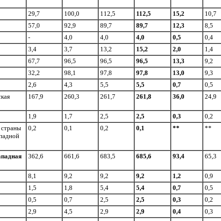
29,7
100,0
112,5
112,5
15,2
10,7
57,0
92,9
89,7
89,7
12,3
8,5
-
4,0
4,0
4,0
0,5
0,4
3,4
3,7
13,2
15,2
2,0
1,4
67,7
96,5
96,5
96,5
13,3
9,2
32,2
98,1
97,8
97,8
13,0
9,3
2,6
4,3
5,5
5,5
0,7
0,5
ская
167,9
260,3
261,7
261,8
36,0
24,9
1,9
1,7
2,5
2,5
0,3
0,2
 страны
0,2
0,1
0,2
0,1
**
**
падной
падная
362,6
661,6
683,5
685,6
93,4
65,3
8,1
9,2
9,2
9,2
1,2
0,9
1,5
1,8
5,4
5,4
0,7
0,5
0,5
0,7
2,5
2,5
0,3
0,2
2,9
4,5
2,9
2,9
0,4
0,3