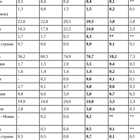
н
0,5
0,4
0,4
0,4
0,1
**
1,3
0,8
1,5
1,5
0,2
0,1
виль)
22,6
22,8
29,5
29,5
3,8
2,8
я
16,5
17,9
22,5
24,0
3,2
2,3
1,7
1,7
0,3
0,3
**
**
 страны
0,7
0,6
0,6
0,9
0,1
0,1
а
56,2
60,5
74,9
76,7
10,2
7,3
лия
1,7
1,5
2,9
3,5
0,4
0,3
1,6
1,4
1,4
1,4
0,2
0,1
м
-
0,5
0,6
0,6
0,1
0,1
2,7
6,1
4,7
4,8
0,6
0,5
зия
9,8
6,6
5,0
5,0
0,7
0,5
19,9
24,0
24,0
24,0
3,3
2,3
ия
2,8
3,0
3,9
3,0
0,4
0,3
— Новая
-
0,2
0,4
0,2
**
**
д
-
0,3
0,4
0,5
0,1
**
 страны
0,5
0,5
0,8
0,7
0,1
0,1