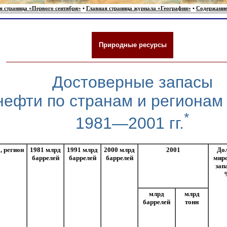
я страница «Первого сентября»
•
Главная страница журнала «География»
•
Содержание
Природные ресурсы
Достоверные запасы
нефти по странам и регионам
*
1981—2001 гг.
, регион
1981 млрд
1991 млрд
2000 млрд
2001
Дол
баррелей
баррелей
баррелей
мир
зап
млрд
млрд
баррелей
тонн