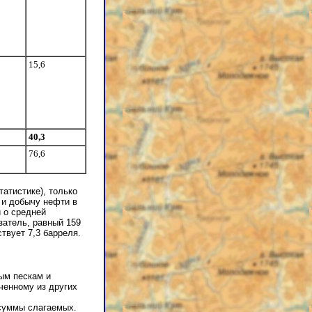
15,6
40,3
76,6
татистике), только
ы и добычу нефти в
й о средней
затель, равный 159
твует 7,3 барреля.
ым пескам и
ченному из других
 суммы слагаемых.