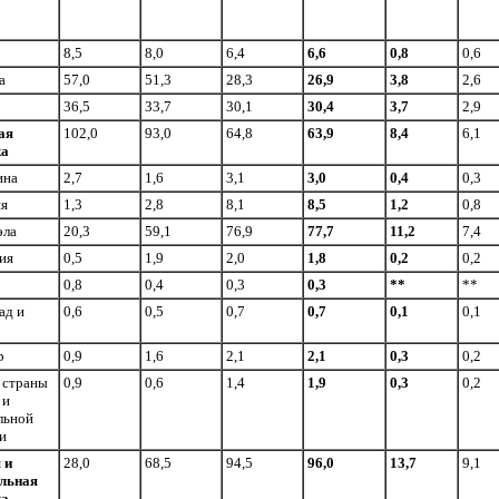
8,5
8,0
6,4
6,6
0,8
0,6
а
57,0
51,3
28,3
26,9
3,8
2,6
36,5
33,7
30,1
30,4
3,7
2,9
ая
102,0
93,0
64,8
63,9
8,4
6,1
ка
ина
2,7
1,6
3,1
3,0
0,4
0,3
ия
1,3
2,8
8,1
8,5
1,2
0,8
эла
20,3
59,1
76,9
77,7
11,2
7,4
ия
0,5
1,9
2,0
1,8
0,2
0,2
0,8
0,4
0,3
0,3
**
**
ад и
0,6
0,5
0,7
0,7
0,1
0,1
р
0,9
1,6
2,1
2,1
0,3
0,2
 страны
0,9
0,6
1,4
1,9
0,3
0,2
 и
льной
и
 и
28,0
68,5
94,5
96,0
13,7
9,1
льная
ка