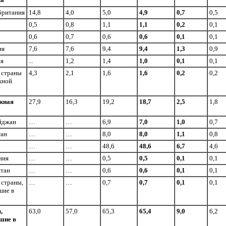
британия
14,8
4,0
5,0
4,9
0,7
0,5
0,5
0,8
1,1
1,1
0,2
0,1
0,6
0,7
0,6
0,6
0,1
0,1
ия
7,6
7,6
9,4
9,4
1,3
0,9
я
...
1,2
1,4
1,0
0,1
0,1
 страны
4,3
2,1
1,6
1,6
0,2
0,2
жной
жная
27,9
16,3
19,2
18,7
2,5
1,8
йджан
…
…
6,9
7,0
1,0
0,7
тан
…
…
8,0
8,0
1,1
0,8
…
…
48,6
48,6
6,7
4,6
ния
…
…
0,5
0,5
0,1
0,1
стан
…
…
0,6
0,6
0,1
0,1
 страны,
…
…
0,7
0,7
0,1
0,1
шие в
,
63,0
57,0
65,3
65,4
9,0
6,2
шие в