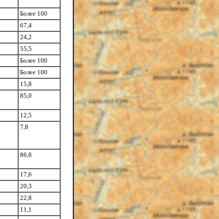
Более 100
67,4
24,2
55,5
Более 100
Более 100
15,8
85,0
12,5
7,8
86,8
17,6
20,3
22,8
11,1