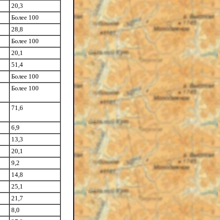
20,3
Более 100
28,8
Более 100
20,1
51,4
Более 100
Более 100
71,6
6,9
13,3
20,1
9,2
14,8
25,1
21,7
8,0