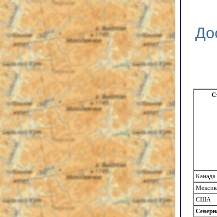
До
С
Канада
Мексик
США
Северн