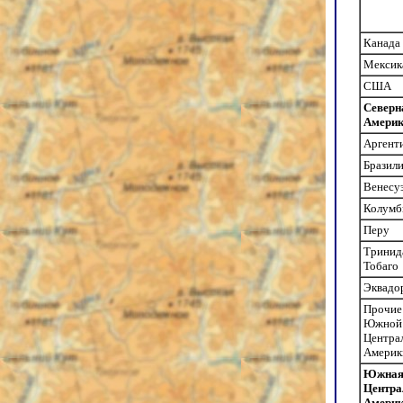
Канада
Мексик
США
Северн
Амери
Аргент
Бразил
Венесу
Колумб
Перу
Тринид
Тобаго
Эквадо
Прочие
Южной
Центра
Америк
Южная
Центра
Амери