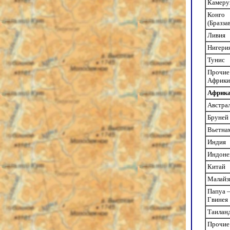
Камеру
Конго
(Бразза
Ливия
Нигери
Тунис
Прочие
Африки
Африк
Австра
Бруней
Вьетна
Индия
Индоне
Китай
Малайз
Папуа 
Гвинея
Таилан
Прочие