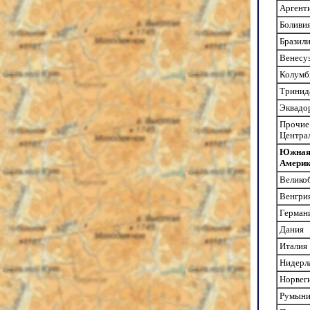
Аргент
Боливи
Бразил
Венесу
Колумб
Тринид
Эквадо
Прочие
Центра
Южная 
Амери
Велико
Венгри
Герман
Дания
Италия
Нидерл
Норвег
Румыни