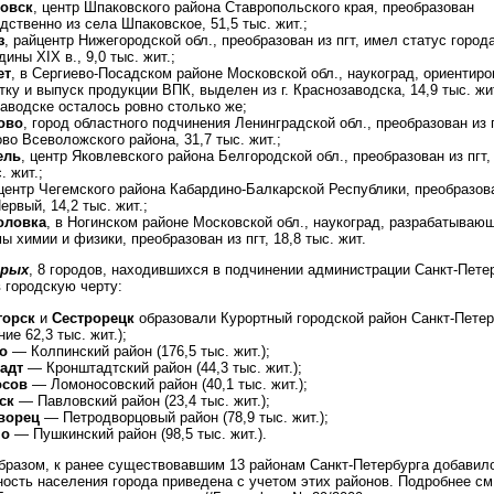
овск
, центр Шпаковского района Ставропольского края, преобразован
дственно из села Шпаковское, 51,5 тыс. жит.;
з
, райцентр Нижегородской обл., преобразован из пгт, имел статус города 
ины XIX в., 9,0 тыс. жит.;
ет
, в Сергиево-Посадском районе Московской обл., наукоград, ориентир
тку и выпуск продукции ВПК, выделен из г. Краснозаводска, 14,9 тыс. жит
аводске осталось ровно столько же;
ово
, город областного подчинения Ленинградской обл., преобразован из 
во Всеволожского района, 31,7 тыс. жит.;
ель
, центр Яковлевского района Белгородской обл., преобразован из пгт,
. жит.;
 центр Чегемского района Кабардино-Балкарской Республики, преобразова
ервый, 14,2 тыс. жит.;
оловка
, в Ногинском районе Московской обл., наукоград, разрабатываю
ы химии и физики, преобразован из пгт, 18,8 тыс. жит.
орых
, 8 городов, находившихся в подчинении администрации Санкт-Пете
 городскую черту:
горск
и
Сестрорецк
образовали Курортный городской район Санкт-Петер
ие 62,3 тыс. жит.);
о
— Колпинский район (176,5 тыс. жит.);
адт
— Кронштадтский район (44,3 тыс. жит.);
осов
— Ломоносовский район (40,1 тыс. жит.);
ск
— Павловский район (23,4 тыс. жит.);
ворец
— Петродворцовый район (78,9 тыс. жит.);
но
— Пушкинский район (98,5 тыс. жит.).
бразом, к ранее существовавшим 13 районам Санкт-Петербурга добавил
ость населения города приведена с учетом этих районов. Подробнее см.