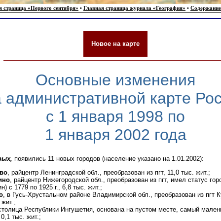
я страница «Первого сентября»
•
Главная страница журнала «География»
•
Содержание
Новое на карте
Основные изменения
 административной карте Ро
с 1 января 1998 по
1 января 2002 года
вых,
появились 11 новых городов (население указано на 1.01.2002):
во
, райцентр Ленинградской обл., преобразован из пгт, 11,0 тыс. жит.;
ино
, райцентр Нижегородской обл., преобразован из пгт, имел статус гор
н) с 1779 по 1925 г., 6,8 тыс. жит.;
о
, в Гусь-Хрустальном районе Владимирской обл., преобразован из пгт 
 жит.;
 столица Республики Ингушетия, основана на пустом месте, самый мален
0,1 тыс. жит.;