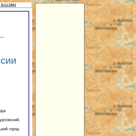
 №12/2003
ссии
ода
Курловский,
ький город