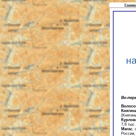
Главна
на
Во-пер
Волосо
Княгин
(Княгини
Курлов
7,8 тыс.
Магас
,
России, 