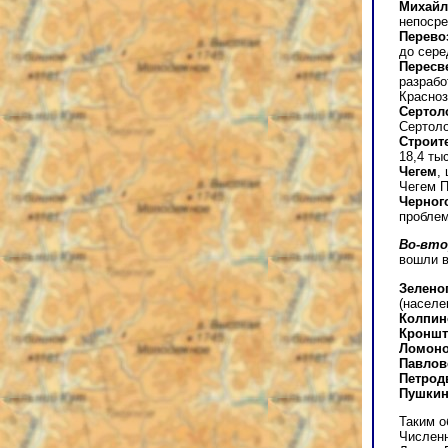
Михайл
непосре
Перево
до серед
Пересв
разрабо
Красноз
Сертол
Сертоло
Строит
18,4 тыс
Чегем
,
Чегем П
Черног
проблем
Во-вт
вошли в
Зелено
(населен
Колпин
Кроншт
Ломон
Павлов
Петрод
Пушки
Таким о
Численн