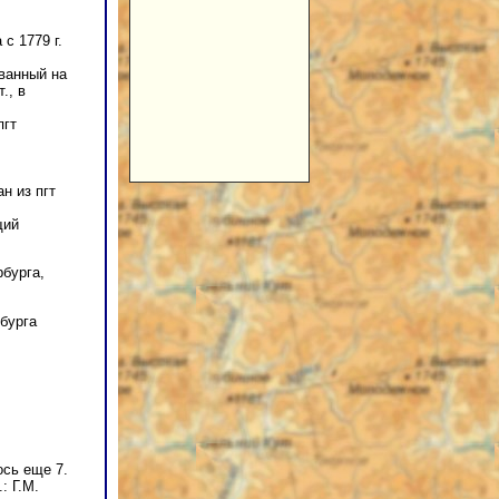
с 1779 г.
ованный на
., в
пгт
н из пгт
щий
рбурга,
бурга
ось еще 7.
: Г.М.