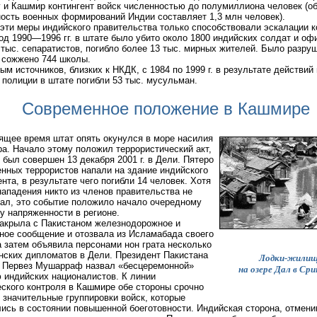
и Кашмир контингент войск численностью до полумиллиона человек (о
ость военных формирований Индии составляет 1,3 млн человек).
эти меры индийского правительства только способствовали эскалации 
од 1990—1996 гг. в штате было убито около 1800 индийских солдат и оф
 тыс. сепаратистов, погибло более 13 тыс. мирных жителей. Было разру
 сожжено 744 школы.
ым источников, близких к НКДК, с 1984 по 1999 г. в результате действий
 полиции в штате погибли 53 тыс. мусульман.
Современное положение в Кашмире
ящее время штат опять окунулся в море насилия
ра. Начало этому положил террористический акт,
 был совершен 13 декабря 2001 г. в Дели. Пятеро
нных террористов напали на здание индийского
нта, в результате чего погибли 14 человек. Хотя
нападения никто из членов правительства не
ал, это событие положило начало очередному
у напряженности в регионе.
акрыла с Пакистаном железнодорожное и
ное сообщение и отозвала из Исламабада своего
а затем объявила персонами нон грата несколько
нских дипломатов в Дели. Президент Пакистана
Лодки-жили
л Первез Мушарраф назвал «бесцеремонной»
на озере Дал в Сри
 индийских националистов. К линии
ского контроля в Кашмире обе стороны срочно
 значительные группировки войск, которые
ись в состоянии повышенной боеготовности. Индийская сторона, отмени