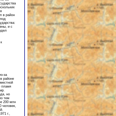
осударства
ескольких
ря
л в район
 под
ударства:
ены, и с
здел
 к
из-за
 в районе
вместной
е пламя
ир.
да, но
по тем
е 200 млн
0 человек,
й.
71 г.,