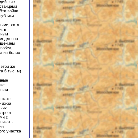
ндийские
встанцами
 Эта война
публики
ными, хотя
, в
шным
емедленно
ощением
побед.
ания более
 этой же
а 6 тыс. м)
нные
кие
ьным
штате
 из-за
ских
стряет
ми с
зникать
ин
ого участка