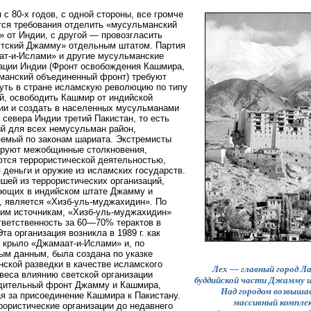
 с 80-х годов, с одной стороны, все громче
ся требования отделить «мусульманский
 от Индии, с другой — провозгласить
стский Джамму» отдельным штатом. Партия
т-и-Ислами» и другие мусульманские
ации Индии (Фронт освобождения Кашмира,
манский объединенный фронт) требуют
уть в стране исламскую революцию по типу
й, освободить Кашмир от индийской
ии и создать в населенных мусульманами
 севера Индии третий Пакистан, то есть
й для всех немусульман район,
емый по законам шариата. Экстремисты
ируют межобщинные столкновения,
тся террористической деятельностью,
 деньги и оружие из исламских государств.
шей из террористических организаций,
ующих в индийском штате Джамму и
 является «Хизб-уль-муджахидин». По
им источникам, «Хизб-уль-муджахидин»
тветственность за 60—70% терактов в
Эта организация возникла в 1989 г. как
 крыло «Джамаат-и-Ислами» и, по
ым данным, была создана по указке
нской разведки в качестве исламского
Лех — главный город Ла
веса влиянию светской организации
буддийской части Джамму 
дительный фронт Джамму и Кашмира,
Над городом возвыша
я за присоединение Кашмира к Пакистану.
массивный компле
рористические организации до недавнего