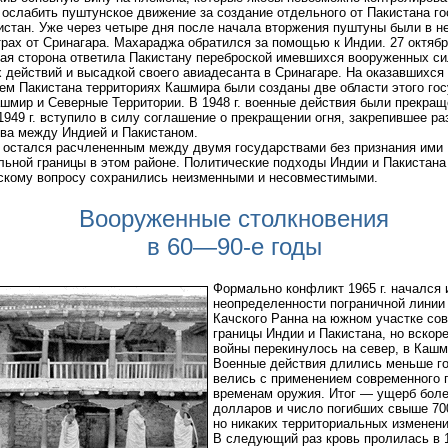
 ослабить пуштунское движение за создание отдельного от Пакистана г
стан. Уже через четыре дня после начала вторжения пуштуны были в н
рах от Сринагара. Махараджа обратился за помощью к Индии. 27 октяб
ая сторона ответила Пакистану переброской имевшихся вооруженных си
 действий и высадкой своего авиадесанта в Сринагаре. На оказавшихся
ем Пакистана территориях Кашмира были созданы две области этого гос
шмир и Северные Территории. В 1948 г. военные действия были прекращ
1949 г. вступило в силу соглашение о прекращении огня, закрепившее ра
ва между Индией и Пакистаном.
остался расчлененным между двумя государствами без признания ими
ьной границы в этом районе. Политические подходы Индии и Пакистана
кому вопросу сохранились неизменными и несовместимыми.
Вооруженные столкновения
в 60—90-е годы
Формально конфликт 1965 г. начался 
неопределенности пограничной линии
Качского Ранна на южном участке со
границы Индии и Пакистана, но вскор
войны перекинулось на север, в Кашм
Военные действия длились меньше го
велись с применением современного 
временам оружия. Итог — ущерб боле
долларов и число погибших свыше 70
но никаких территориальных изменени
В следующий раз кровь пролилась в 19