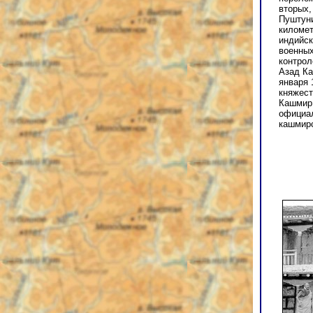
вторых,
Пуштуни
километ
индийск
военных
контрол
Азад Ка
января 
княжест
Кашмир 
официал
кашмирс