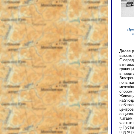
Про
в
Далее р
высокот
С серед
втягива
границы
в предг
Внутрен
попытки
межобщи
спором.
Живущие
наблюда
неблаго
центров
социаль
Китаем 
частые 
(«Пусты
под упр