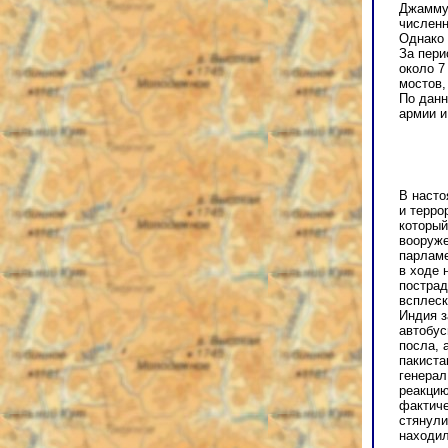
Джамму 
численн
Однако 
За пери
около 7
мостов,
По данн
армии и
В насто
и терро
который
вооруже
парламе
в ходе 
пострад
всплеск
Индия з
автобус
посла, 
пакиста
генера
реакцию
фактиче
стянули
находил