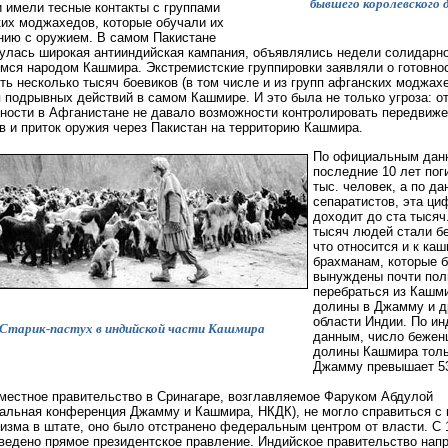
бывшего королевского 
 имели тесные контакты с группами
их моджахедов, которые обучали их
ию с оружием. В самом Пакистане
улась широкая антииндийская кампания, объявлялись недели солидарно
ся народом Кашмира. Экстремистские группировки заявляли о готовно
ть несколько тысяч боевиков (в том числе и из групп афганских моджах
 подрывных действий в самом Кашмире. И это была не только угроза: о
ности в Афганистане не давало возможности контролировать передвиж
в и приток оружия через Пакистан на территорию Кашмира.
По официальным дан
последние 10 лет пог
тыс. человек, а по д
сепаратистов, эта ци
доходит до ста тысяч
тысяч людей стали б
что относится и к ка
брахманам, которые 
вынуждены почти по
перебраться из Кашм
долины в Джамму и д
области Индии. По и
Старик-пастух в индийской части Кашмира
данным, число бежен
долины Кашмира толь
Джамму превышает 53
 местное правительство в Сринагаре, возглавляемое Фаруком Абдулой
альная конференция Джамму и Кашмира, НКДК), не могло справиться с
изма в штате, оно было отстранено федеральным центром от власти. С 1
ведено прямое президентское правление. Индийское правительство нап