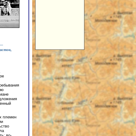
 —
истов,
.
ое
пребывания
ию
ьмане
едложения
женный
х племен
ми
ьство
ла
ь; во-