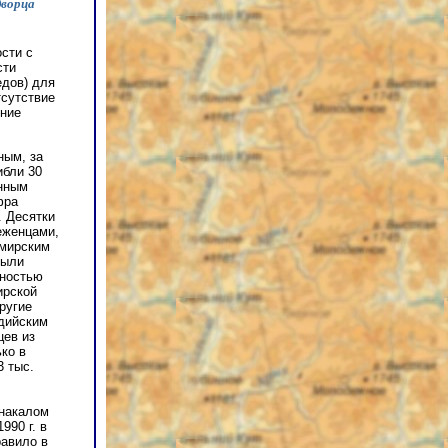
дворца
сти с
сти
едов) для
тсутствие
ение
ным, за
ибли 30
анным
фра
. Десятки
еженцами,
шмирским
были
лностью
ирской
ругие
ндийским
цев из
ко в
 тыс.
 накалом
990 г. в
равило в