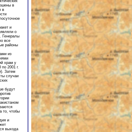
актических
рошены в
л в
ести
лосуточное
акет и
аявляли о
. Генералы
ло все
ые районы
ами из
тиями
ий храм у
по 2001 г.
). Затем
сты случаи
ских
ше будут
против
тории
Пакистаном
ваются
а то, чтобы
дия и
жет
ся выхода