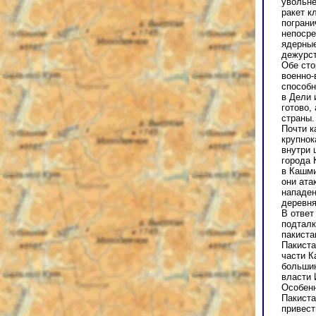
увольне
ракет к
пограни
непосре
ядерные
дежурст
Обе сто
военно-
способн
в Дели 
готово,
страны.
Почти к
крупнок
внутри 
города 
в Кашми
они ата
нападен
деревня
В ответ
подталк
пакиста
Пакиста
части К
большин
власти 
Особенн
Пакиста
привест