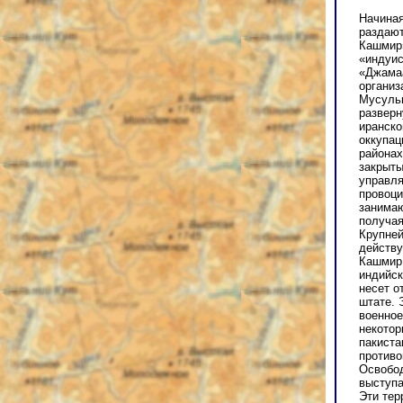
Начиная
раздают
Кашмир»
«индуи
«Джамаа
организ
Мусуль
разверн
иранско
оккупац
районах
закрыты
управля
провоц
занимаю
получая
Крупней
действ
Кашмир,
индийск
несет о
штате. 
военное
некотор
пакиста
противо
Освобо
выступа
Эти тер