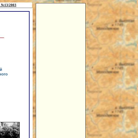
 №13/2003
й
ного