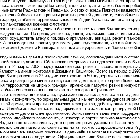
ния и отпуска, выдвинула к границе с Пакистаном мобильные батареи т
ласса «земля—земля» («Притхви»); тысячи солдат и танков были переб
чные штаты Раджастхан и Пенджаб. В свою очередь Пакистан размести
дственной близости от границы ракеты средней дальности, способные н
 заряды, а вблизи территориальных вод Индии была поставлена на круг
во пакистанская военная флотилия.
роны заявили о приведении в боевую готовность своих баллистических р
воздушных сил. По приводимым сведениям, индийские военачальники з
ости осуществить атаку с помощью артиллерии, авиации, ракет и танков
и Исламабаде при любом удобном случае подчеркивали, что к войне бы
 а жители Джамму и Кашмира тысячами эвакуировались в более спокойн
аждый день на границе происходили стычки, сопровождавшиеся обстрел
алиберных пулеметов. Обстановка нетерпимости подогревалась и собы
штата. 21 марта 2002 г. мусульманские экстремисты взорвали индуистск
Калакот на линии контроля в Джамму и Кашмире. (Всего за период с 1990 
ре было разрушено 22 индуистских храма, а 50 подверглись нападениям
ковали резиденцию министра внутренних дел штата; в то время были ча
ия террористов на мирных граждан, армейские патрули, резни в индуист
х, была совершена попытка захвата аэропорта в Сринагаре.
 на это индийская сторона недвусмысленно заявила, что если ее и даль
ивать к конфликту, то официальный Дели начнет военные действия как 
нской армии, так и против исламских террористов, действующих с терри
на. Индийские власти часто подчеркивают, что захват контролируемой 
ашмира — дело вполне достижимое. Воинственные заявления поддержи
ством индийского парламента, а некоторые партии открыто выступают з
Индии не останавливались даже перед ядерным ударом по Пакистану.
остью сегодняшнего конфликта является то, что за прошедшие годы Ин
н обзавелись ядерным оружием, и дальнейшая эскалация конфликта мо
и к серьезным последствиям. Официальные лица больше всего опасают