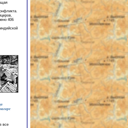
бщая
конфликта.
ицеров,
шено 406
 индийской
ща
нагаре
в все