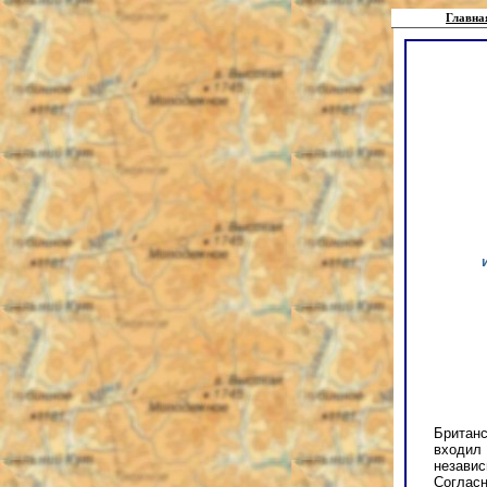
Главна
Британс
входил
независ
Согласн