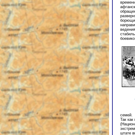
времени
афганск
обращен
разверн
борющим
направи
ведения
стабиль
боевико
семей.
Так как
(Национ
экстрем
штате в