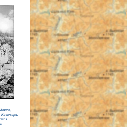
дакха,
и Кашмира.
ется
кс