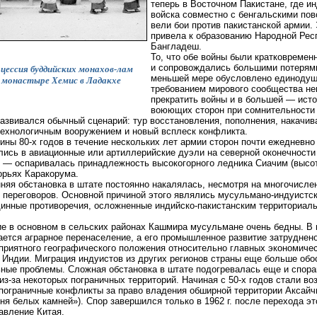
теперь в Восточном Пакистане, где и
войска совместно с бенгальскими по
вели бои против пакистанской армии.
привела к образованию Народной Рес
Бангладеш.
То, что обе войны были кратковремен
и сопровождались большими потерями
цессия буддийских монахов-лам
меньшей мере обусловлено единоду
 монастыре Хемис в Ладакхе
требованием мирового сообщества н
прекратить войны и в большей — ист
воюющих сторон при сомнительности 
азвивался обычный сценарий: тур восстановления, пополнения, накачив
ехнологичным вооружением и новый всплеск конфликта.
ины 80-х годов в течение нескольких лет армии сторон почти ежедневно
лись в авиационные или артиллерийские дуэли на северной оконечности
 — оспаривалась принадлежность высокогорного ледника Сиачим (высот
орьях Каракорума.
няя обстановка в штате постоянно накалялась, несмотря на многочисле
 переговоров. Основной причиной этого являлись мусульмано-индуистс
нные противоречия, осложненные индийско-пакистанским территориал
 в основном в сельских районах Кашмира мусульмане очень бедны. В 
ется аграрное перенаселение, а его промышленное развитие затруднено
приятного географического положения относительно главных экономиче
 Индии. Миграция индуистов из других регионов страны еще больше обо
ные проблемы. Сложная обстановка в штате подогревалась еще и спора
из-за некоторых пограничных территорий. Начиная с 50-х годов стали во
пограничные конфликты за право владения обширной территории Аксайч
ня белых камней»). Спор завершился только в 1962 г. после перехода эт
авление Китая.