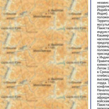
независ
разделе
Индийск
Индия).
положен
Террито
мусульм
Пакиста
индуист
Кашмире
населен
предопр
провинц
положен
присоед
к Индии
Правите
княжест
Летом 1
в Срина
плебисц
выскажу
лорда. 
конфлик
Началос
спровоц
афридие
войскам
Пакиста
перелож