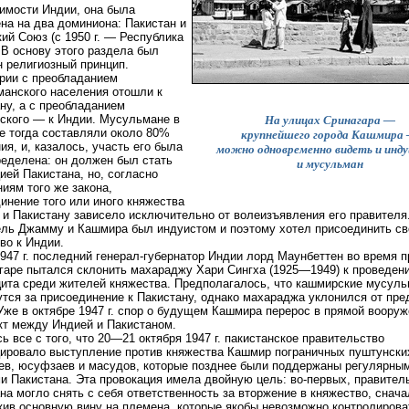
имости Индии, она была
на на два доминиона: Пакистан и
ий Союз (с 1950 г. — Республика
 В основу этого раздела был
 религиозный принцип.
рии с преобладанием
анского населения отошли к
ну, а с преобладанием
ского — к Индии. Мусульмане в
На улицах Сринагара —
 тогда составляли около 80%
крупнейшего города Кашмира
ия, и, казалось, участь его была
можно одновременно видеть и инду
еделена: он должен был стать
и мусульман
ией Пакистана, но, согласно
иям того же закона,
инение того или иного княжества
 и Пакистану зависело исключительно от волеизъявления его правителя
ль Джамму и Кашмира был индуистом и поэтому хотел присоединить св
во к Индии.
947 г. последний генерал-губернатор Индии лорд Маунбеттен во время 
гаре пытался склонить махараджу Хари Сингха (1925—1949) к проведен
ита среди жителей княжества. Предполагалось, что кашмирские мусул
тся за присоединение к Пакистану, однако махараджа уклонился от пр
Уже в октябре 1947 г. спор о будущем Кашмира перерос в прямой воору
т между Индией и Пакистаном.
ь все с того, что 20—21 октября 1947 г. пакистанское правительство
ировало выступление против княжества Кашмир пограничных пуштунски
в, юсуфзаев и масудов, которые позднее были поддержаны регулярны
и Пакистана. Эта провокация имела двойную цель: во-первых, правител
на могло снять с себя ответственность за вторжение в княжество, снача
ив основную вину на племена, которые якобы невозможно контролироват