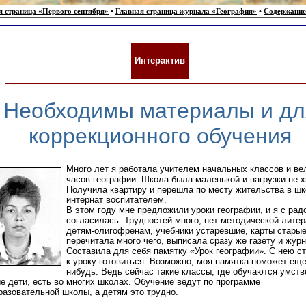
я страница «Первого сентября»
•
Главная страница журнала «География»
•
Содержание
Интерактив
Необходимы материалы и дл
коррекционного обучения
Много лет я работала учителем начальных классов и в
часов географии. Школа была маленькой и нагрузки не х
Получила квартиру и перешла по месту жительства в шк
интернат воспитателем.
В этом году мне предложили уроки географии, и я с рад
согласилась. Трудностей много, нет методической лите
детям-олигофренам, учебники устаревшие, карты старые
перечитала много чего, выписала сразу же газету и журн
Составила для себя памятку «Урок географии». С нею с
к уроку готовиться. Возможно, моя памятка поможет еще
нибудь. Ведь сейчас такие классы, где обучаются умств
е дети, есть во многих школах. Обучение ведут по программе
азовательной школы, а детям это трудно.