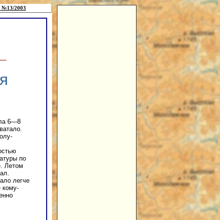
 №13/2003
я
ела 6—8
ватало.
олу-
остью
ратуры по
. Летом
ал.
тало легче
 кому-
енно