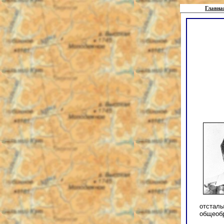
Главна
отсталы
общеобр