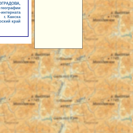
ОГРАДОВА,
 географии
-интерната
г. Канска
рский край