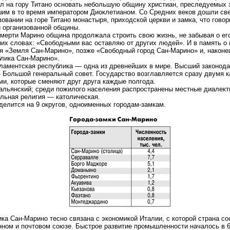
л на гору Титано основать небольшую общину христиан, преследуемых 
им в то время императором Диоклетианом. Со Средних веков дошли св
овании на горе Титано монастыря, приходской церкви и замка, что говор
 организованной общины.
мерти Марино община продолжала строить свою жизнь, не забывая о ег
их словах: «Свободными вас оставляю от других людей». И в память о
я «Земля Сан-Марино», позже «Свободный город Сан-Марино» и, наконе
лика Сан-Марино».
ламентская республика — одна из древнейших в мире. Высший законод
 Большой генеральный совет. Государство возглавляется сразу двумя к
ми, которые сменяют друг друга каждые полгода.
альянский; среди пожилого населения распространены местные диалект
ьная религия — католическая.
делится на 9 округов, одноименных городам-замкам.
ка Сан-Марино тесно связана с экономикой Италии, с которой страна со
ном и почтовом союзе. Быстрое развитие промышленности началось в 6