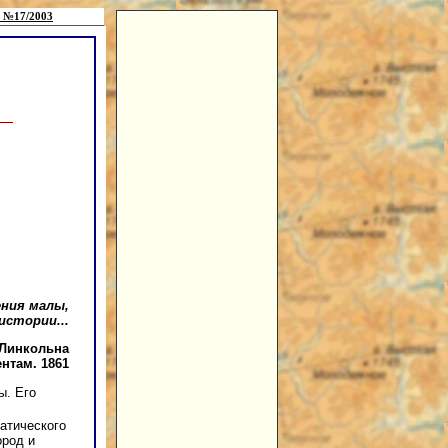
 №17/2003
ения малы,
истории...
 Линкольна
ентам. 1861
ы. Его
иатического
ород и