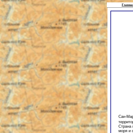
Главна
Сан-Мар
террито
Страна 
моря и 