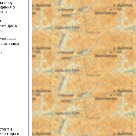
за веру
едения о
ит о
о
 нем дала
ц,
ательный
апитанами-
ы.
стоит в
0-е годы с