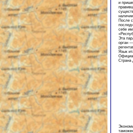
и прише
правивш
существ
наличии
После с
последн
себе им
«Респуб
Эта пар
орган —
регента
Язык ит
Официал
Страна 
Экономи
таможен