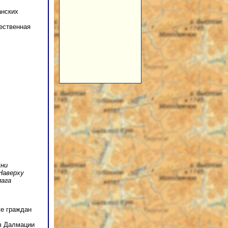
анских
ественная
шни
 Наверху
лага
же граждан
 в Далмации