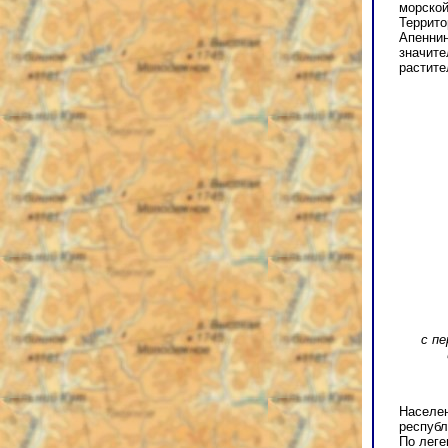
морской
Террито
Апеннин
значите
растите
с пе
Населен
республ
По леге