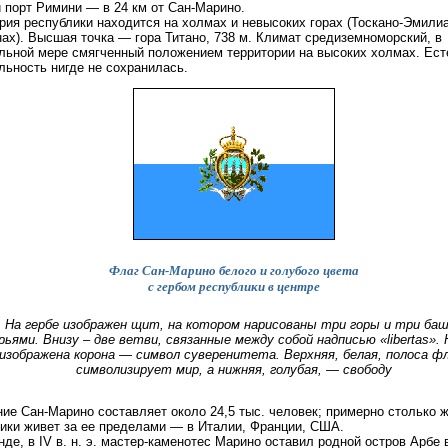
 порт Римини — в 24 км от Сан-Марино.
рия республики находится на холмах и невысоких горах (Тоскано-Эмили
ах). Высшая точка — гора Титано, 738 м. Климат средиземноморский, в
льной мере смягченный положением территории на высоких холмах. Ест
льность нигде не сохранилась.
Флаг Сан-Марино белого и голубого цвета
с гербом республики в центре
На гербе изображен щит, на котором нарисованы три горы и три ба
рьями. Внизу – две ветви, связанные между собой надписью «libertas».
изображена корона — символ суверенитета. Верхняя, белая, полоса ф
символизирует мир, а нижняя, голубая, — свободу
ие Сан-Марино составляет около 24,5 тыс. человек; примерно столько 
ики живет за ее пределами — в Италии, Франции, США.
нде, в IV в. н. э. мастер-каменотес Марино оставил родной остров Арбе