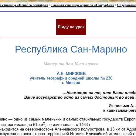
я страница «Первого сентября»
•
Главная страница журнала «География»
•
Содержание
Я иду на урок
Республика Сан-Марино
Материал для 10-го класса
А.Е. МИРЗОЕВ
учитель географии средней школы № 236
г. Москва
...Несмотря на то, что Ваши влад
Ваше государство одно из самых достойных во всей 
Из письма А.
к капитанам-рег
ино — одно из самых маленьких и самых стабильных государств Европ
2
рия, занимающая 61 км
, не изменялась с 1463 г.
находится на северо-востоке Апеннинского полуострова, в 13 км от Адр
окружена со всех сторон территорией Италии. Ближайший итальянский г