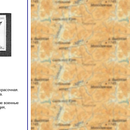
красочная.
а.
ые военные
ция,