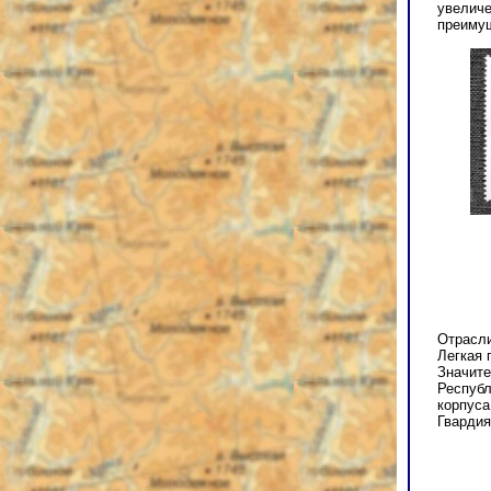
увеличе
преимущ
Отрасли
Легкая 
Значите
Республ
корпуса
Гвардия