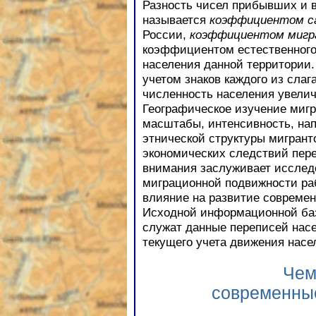
Разность чисел прибывших и в
называется
коэффициентом с
России,
коэффициентом мигр
коэффициентом естественного
населения данной территории.
учетом знаков каждого из сла
численность населения увелич
Географическое изучение мигр
масштабы, интенсивность, нап
этнической структуры мигрант
экономических следствий пер
внимания заслуживает исслед
миграционной подвижности ра
влияние на развитие современ
Исходной информационной баз
служат данные переписей нас
текущего учета движения насе
Чем
современны