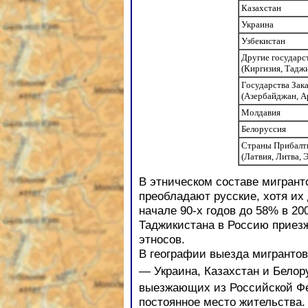
Казахстан
Украина
Узбекистан
Другие государс
(Киргизия, Тадж
Государства Зака
(Азербайджан, А
Молдавия
Белоруссия
Страны Прибалт
(Латвия, Литва, 
В этническом составе мигрант
преобладают русские, хотя их
начале 90-х годов до 58% в 200
Таджикистана в Россию приез
этносов.
В географии выезда мигранто
— Украина, Казахстан и Белор
выезжающих из Российской Фе
постоянное место жительства.