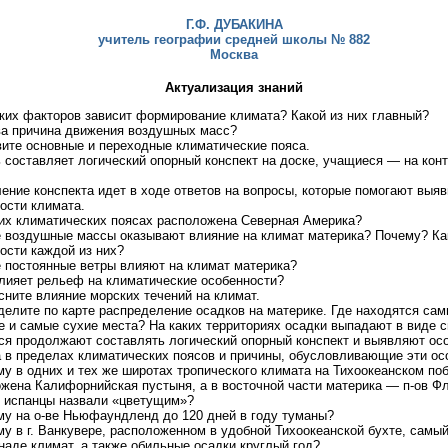
Г.Ф. ДУБАКИНА
учитель географии средней школы № 882
Москва
Актуализация знаний
аких факторов зависит формирование климата? Какой из них главный?
ва причина движения воздушных масс?
вите основные и переходные климатические пояса.
 составляет логический опорный конспект на доске, учащиеся — на кон
ение конспекта идет в ходе ответов на вопросы, которые помогают выяв
ости климата.
ких климатических поясах расположена Северная Америка?
е воздушные массы оказывают влияние на климат материка? Почему? К
ости каждой из них?
е постоянные ветры влияют на климат материка?
влияет рельеф на климатические особенности?
сните влияние морских течений на климат.
делите по карте распределение осадков на материке. Где находятся са
 и самые сухие места? На каких территориях осадки выпадают в виде с
я продолжают составлять логический опорный конспект и выявляют ос
 в пределах климатических поясов и причины, обусловливающие эти ос
му в одних и тех же широтах тропического климата на Тихоокеанском по
жена Калифорнийская пустыня, а в восточной части материка — п-ов Ф
 испанцы назвали «цветущим»?
му на о-ве Ньюфаундленд до 120 дней в году туманы?
му в г. Ванкувере, расположенном в удобной Тихоокеанской бухте, самый
наде климат, а также обильные осадки круглый год?