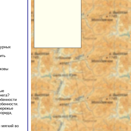
турных
ить
аковы
мые
нега?
обенности
обенности.
бережье
лорида,
 мягкий во