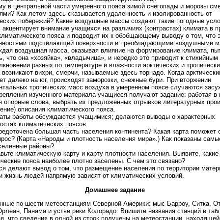
му в центральной части умеренного пояса зимой снегопады и морозы см
ями? Как летом здесь сказывается удаленность и изолированность от
еских побережий? Какие воздушные массы создают такие погодные усл
 акцентирует внимание учащихся на различиях (контрастах) климата в 
климатического пояса и подводит их к обобщающему выводу о том, что 
енностями подстилающей поверхности и преобладающими воздушными м
ждая воздушная масса, оказывая влияние на формирование климата, пы
ь, что она «хозяйка», «владычица», и нередко это приводит к стихийным
лкновении разных по температуре и влажности арктических и тропическ
 возникают вихри, смерчи, называемые здесь торнадо. Когда арктически
ет далеко на юг, происходят заморозки, снежные бури. При вторжении
нтальных тропических масс воздуха в умеренном поясе случаются засу
репления изученного материала учащиеся получают задание: работая в 
 опорные слова, выбрать из предложенных отрывков литературных про
ение) описания климатического пояса.
аты работы обсуждаются учащимися; делаются выводы о характерных
остях климатических поясов.
редоточена большая часть населения континента? Какая карта поможет 
прос? (Карта «Народы и плотность населения мира».) Как показаны самы
селенные районы?
вьте климатическую карту и карту плотности населения. Выявите, какие
ческие пояса наиболее плотно заселены. С чем это связано?
я делают вывод о том, что размещение населения по территории матери
 и жизнь людей напрямую зависят от климатических условий.
Домашнее задание
нные по шести метеостанциям Северной Америки: мыс Барроу, Ситка, От
рлеан, Панама и устье реки Колорадо. Впишите названия станций в таб
я, что сведения в одной из строк получены на метеостанции, находящей