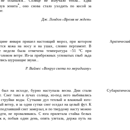
 не осыпался... Солнце не излучало тепла... Едва
*
нув зенита
, оно снова стало уходить по косой за
т.
Дж. Лондон «Время не ждет»
дине января пришел настоящий мороз, при котором
Арктически
ется кожа на носу и на ушах, словно пергамент. В
е недели была отмечена температура –51 °С при
узловом ветре. Из-за прибрежных угловатых глыб льда
лись шуршащие звуки...
Р. Вайнес «Вокруг света по меридиану»
 был на исходе, бурно наступала весна. Дни стали
Субарктичес
е. Снег таял в лучах солнца, из-под него выбивались
 струйки воды. Сутками дул теплый и влажный юго-
ый ветер, и за одни сутки снег оседал на целый фут. К
 подтаявший снег замерзал, и по твердому насту можно
дти, не проваливаясь. С юга прилетала стайка белых
к и, побыв один день, опять улетала, держа путь на