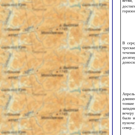
ветви,
достиг
горизон
В сере
треска
течени
десяти
доноси
Апрель
длинне
тонкие
западн
вечеру
было и
пуноче
север...