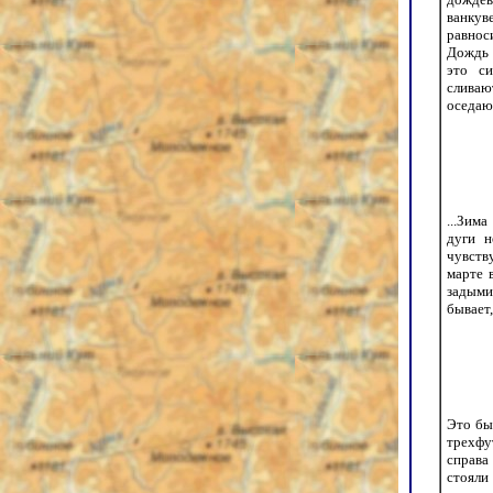
ванкув
равнос
Дождь 
это си
сливаю
оседающ
...Зим
дуги н
чувству
марте 
задыми
бывает,
Это бы
трехф
справа
стояли