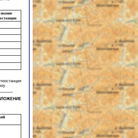
звание
останции
етеостанция
роу.
ИЛОЖЕНИЕ
кий