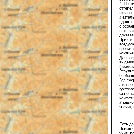
4. Поче
оттепел
океанич
Учитель
одного 
с особ
есть ка
доказат
При сто
воздуха
проника
контине
Для зак
выделяя
(прилож
Результ
особенн
Где сос
этот во
густоза
Сопоста
климати
Учащиес
значит,
Есть да
Новый О
учитыва