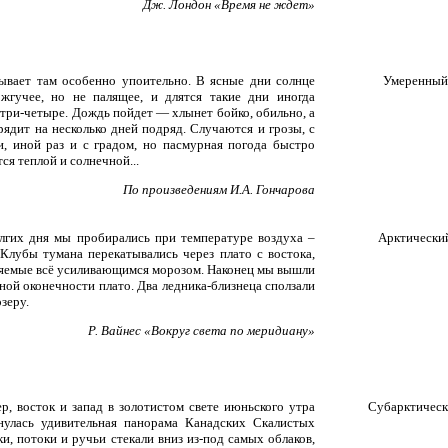
Дж. Лондон «Время не ждет»
ывает там особенно упоительно. В ясные дни солнце
Умеренный
 жгучее, но не палящее, и длятся такие дни иногда
 три-четыре. Дождь пойдет — хлынет бойко, обильно, а
арядит на несколько дней подряд. Случаются и грозы, с
и, иной раз и с градом, но пасмурная погода быстро
ся теплой и солнечной...
По произведениям И.А. Гончарова
лгих дня мы пробирались при температуре воздуха –
Арктически
 Клубы тумана перекатывались через плато с востока,
яемые всё усиливающимся морозом. Наконец мы вышли
рной оконечности плато. Два ледника-близнеца сползали
озеру.
Р. Вайнес «Вокруг света по меридиану»
ер, восток и запад в золотистом свете июньского утра
Субарктичес
нулась удивительная панорама Канадских Скалистых
ки, потоки и ручьи стекали вниз из-под самых облаков,