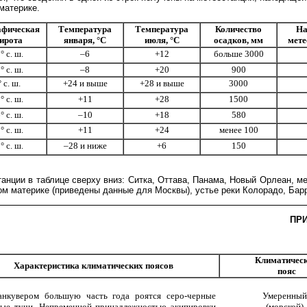
материке.
афическая
Температура
Температура
Количество
На
ирота
января, °С
июля, °С
осадков, мм
мете
° с. ш.
–6
+12
больше 3000
С
° с. ш.
–8
+20
900
С
 с. ш.
+24 и выше
+28 и выше
3000
С
° с. ш.
+11
+28
1500
С
° с. ш.
–10
+18
580
С
° с. ш.
+11
+24
менее 100
С
° с. ш.
–28 и ниже
+6
150
С
анции в таблице сверху вниз: Ситка, Оттава, Панама, Новый Орлеан, м
ом материке (приведены данные для Москвы), устье реки Колорадо, Бар
ПР
Климатичес
Характеристика климатических поясов
пояс
нкувером большую часть года роятся серо-черные
Умеренный
ые тучи. Непременной принадлежностью экипировки
(морской)