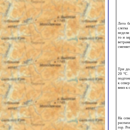
Лето б
слегка
недели
то и з
ветрам
сменяет
Три до
20 °С.
подгон
к севе
вниз к 
На сев
распах
гор. Ре