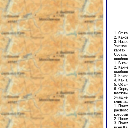
1. От к
2. Како
3. Назо
Учитель
картах.
Составл
особенн
1. В ка
2. Каки
особенн
3. Каки
4. Как 
5. Объя
6. Опре
влажные
Учащиес
климата
1. Поче
располо
который
2. Поче
3. Поче
всей Ка