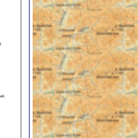
й
кий