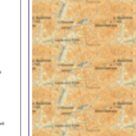
й
кий