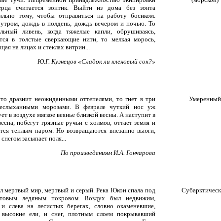
ерца считается зонтик. Выйти из дома без зонта
ильно тому, чтобы отправиться на работу босиком.
утром, дождь в полдень, дождь вечером и ночью. То
льный ливень, когда тяжелые капли, обрушиваясь,
тся в толстые сверкающие нити, то мелкая морось,
ая на лицах и стеклах витрин...
Ю.Г. Кузнецов «Сладок ли кленовый сок?»
а то дразнит неожиданными оттепелями, то гнет в три
Умеренный
еслыханными морозами. В феврале чуткий нос уж
ет в воздухе мягкое веянье близкой весны. А наступит в
весна, побегут грязные ручьи с холмов, оттает земля и
тся теплым паром. Но возвращаются внезапно вьюги,
 снегом засыпает поля...
По произведениям И.А. Гончарова
л мертвый мир, мертвый и серый. Река Юкон спала под
Субарктичес
утовым ледяным покровом. Воздух был недвижим,
 и слева на лесистых берегах, словно окаменевшие,
 высокие ели, и снег, плотным слоем покрывавший