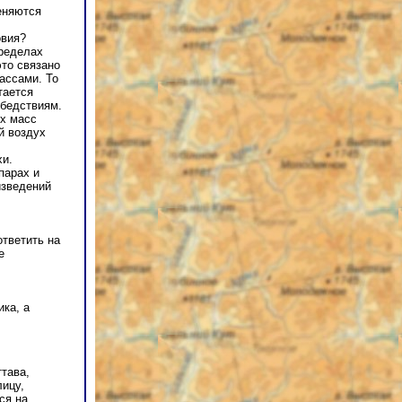
еняются
овия?
пределах
это связано
ассами. То
тается
 бедствиям.
их масс
й воздух
хи.
парах и
изведений
ответить на
е
ка, а
тава,
лицу,
ся на