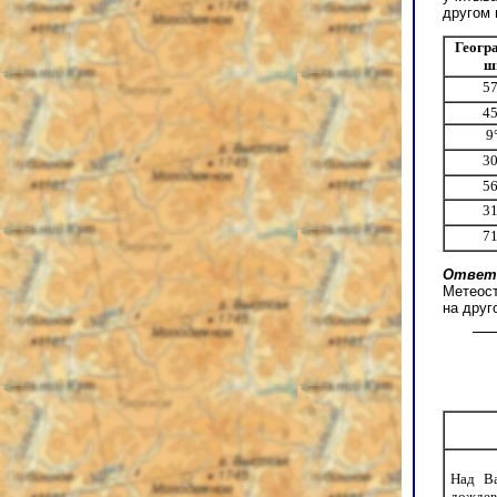
другом 
Геогр
ш
57
45
9°
30
56
31
71
Ответ
Метеост
на друг
Над Ва
дождев