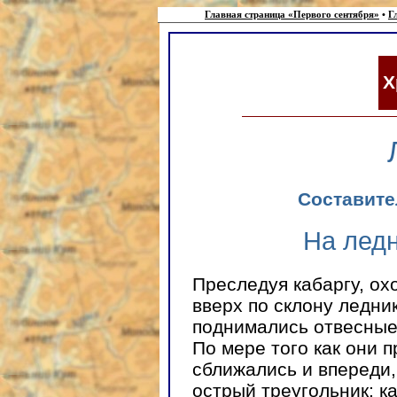
Главная страница «Первого сентября»
•
Г
Х
Составит
На ледн
Преследуя кабаргу, о
вверх по склону ледни
поднимались отвесные
По мере того как они 
сближались и впереди,
острый треугольник; к