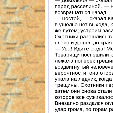
— Довольно! — сказал 
перед расселиной. — 
возвращаться назад.
— Постой, — сказал К
в ущелье нет выхода, 
же путем; устроим зас
Охотники разошлись в 
влево и дошел до края 
— Ура! Идите сюда! Мо
Товарищи поспешили к
лежала поперек трещин
воздвигнутый человече
вероятности, она отор
упала на ледник, когд
трещины. Охотники пе
затем они снова стали
которое все суживалос
Внезапно раздался огл
удар грома, по горам р