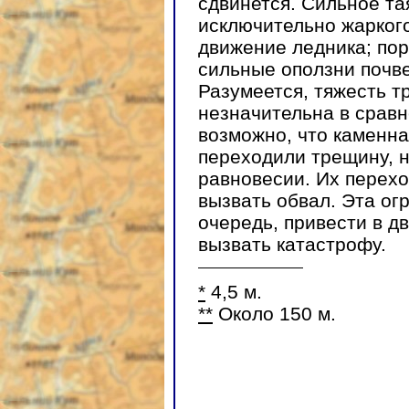
сдвинется. Сильное та
исключительно жаркого
движение ледника; пор
сильные оползни почв
Разумеется, тяжесть т
незначительна в сравн
возможно, что каменна
переходили трещину, 
равновесии. Их перехо
вызвать обвал. Эта ог
очередь, привести в д
вызвать катастрофу.
*
4,5 м.
**
Около 150 м.