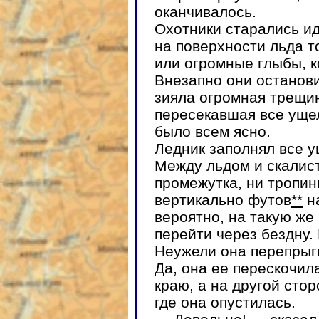
оканчивалось.
Охотники старались ид
на поверхности льда т
или огромные глыбы, к
Внезапно они останови
зияла огромная трещин
пересекавшая все ущел
было всем ясно.
Ледник заполнял все у
Между льдом и скалист
промежутка, ни тропин
вертикально футов
**
на
вероятно, на такую же
перейти через бездну.
Неужели она перепрыг
Да, она ее перескочил
краю, а на другой сто
где она опустилась.