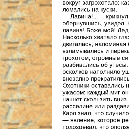
вокруг загрохотало: ка
ломались на куски.
— Лавина!.. — крикнул 
обернувшись, увидел, 
лавина! Боже мой! Лед
Насколько хватало гла
двигалась, напоминая 
взламывались и перек
грохотом; огромные си
разбивались об утесы.
осколков наполнило у
внезапно прекратились.
Охотники оставались 
ужасом: каждый миг он
начнет скользить вниз 
расселине или раздави
Карл знал, что случил
— явление, которое ре
подозревал, что ополз