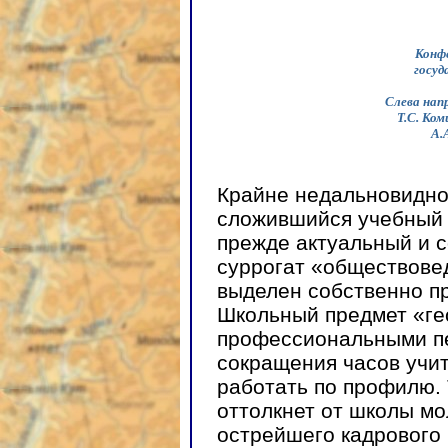
Конфе
госуд
Слева напр
Т.С. Ком
А.
Крайне недальновидно
сложившийся учебный п
прежде актуальный и с
суррогат «обществовед
выделен собственно п
Школьный предмет «ге
профессиональными пе
сокращения часов учи
работать по профилю.
оттолкнет от школы мо
острейшего кадрового