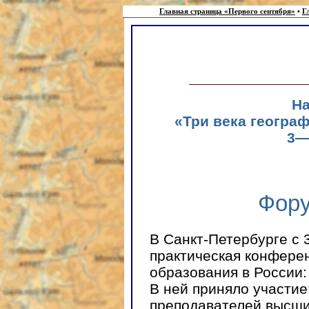
Главная страница «Первого сентября»
•
Г
На
«Три века геогра
3—
Фору
В Санкт-Петербурге с 
практическая конферен
образования в России:
В ней приняло участие
преподавателей высши