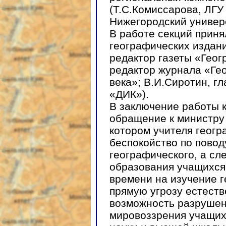
(Т.С.Комиссарова, ЛГУ
Нижегородский универс
В работе секций прин
географических издани
редактор газеты «Геог
редактор журнала «Гео
века»; В.И.Сиротин, г
«ДИК»).
В заключение работы 
обращение к министру
котором учителя геог
беспокойство по повод
географического, а сл
образования учащихся
времени на изучение г
прямую угрозу естест
возможность разрушен
мировоззрения учащих