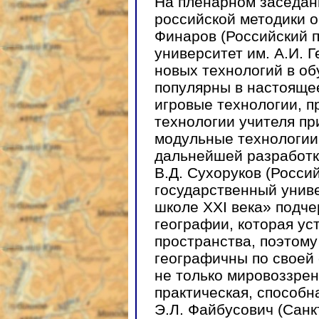
На пленарном заседан
российской методики о
Финаров (Российский 
университет им. А.И. 
новых технологий в о
популярны в настояще
игровые технологии, п
технологии учителя пр
модульные технологии
дальнейшей разработк
В.Д. Сухоруков (Росси
государственный униве
школе XXI века» подч
географии, которая ус
пространства, поэтом
географичны по своей 
не только мировоззрен
практическая, способн
Э.Л. Файбусович (Санк