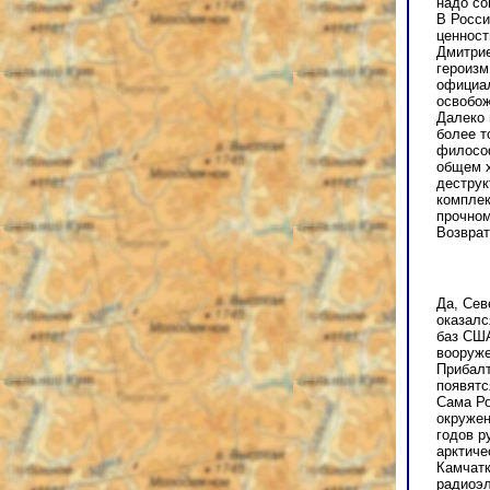
надо со
В Росси
ценност
Дмитрие
героизм
официал
освобож
Далеко 
более т
философ
общем х
деструк
комплек
прочном
Возврат
Да, Сев
оказалс
баз США
вооруже
Прибалт
появятс
Сама Ро
окружен
годов р
арктиче
Камчатк
радиоэл