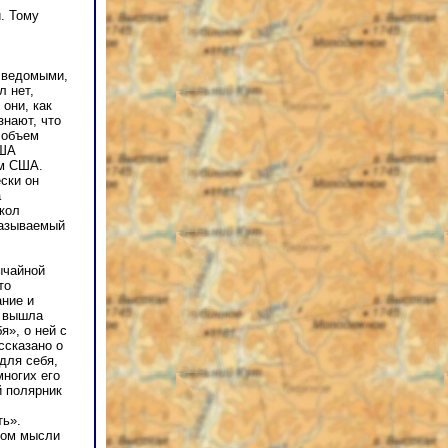
. Тому
,
 ведомыми,
л нет,
они, как
знают, что
 объем
США
ем США.
ски он
а
кол
называемый
ычайной
то
ние и
о вышла
я», о ней с
ссказано о
для себя,
многих его
й полярник
ть».
дом мысли