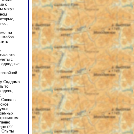
ие с
ы могут
рном
оторых,
нес,
имо, на
 штабов
атить
е
тика эта
олеты с
 надводные
спокойной
 у Саддама
ть то
 здесь,
к
 Снова в
еское
ульс,
 земных,
тросистем.
епенно
да» (22
я. Опыты