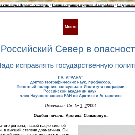
я страница «Первого сентября»
•
Главная страница журнала «География»
•
Содержани
Место
Российский Север в опаснос
адо исправлять государственную полит
Г.А. АГРАHAT
доктор географических наук, профессор,
Почетный полярник, консультант Института географии
Российской академии наук,
член Научного совета РАН по Арктике и Антарктике
Окончание. См.
№
1
,
2
/2004
Особая печаль: Арктика, Севморпуть
этого региона, нашей национальной
и, в высшей степени драматична. Он
я наиболее чувствительным к ударам