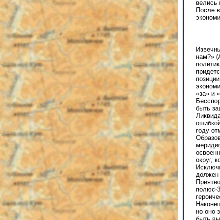
велись 
После в
экономи
Извечны
нам?» (
политик
придетс
позиции
экономи
«за» и 
Бесспор
быть за
Ликвида
ошибкой
году от
Образов
меридио
освоенн
округ, 
Исключи
должен 
Приятно
полюс-3
героиче
Наконец
но оно 
быть вы