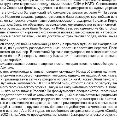
ны крупными морскими и воздушными силами США и НАТО. Сопоставлен
ким Северным флотом удручает: на боевое дежурство западные держав
12
ть в 8—10 раз больше кораблей, самолетов, крылатых ракет
. На севе
ье Норвегии созданы радиоэлектронные базы разведки, крупнейшая из к
с, легко просматривает наши североморские плацдармы. Та самая Кирке
 должна быть, по обещанию американцев, ликвидирована взамен снятой
ким руководством базы Лурдес на Кубе; увы, это сделано не было. Вид
впечатлений от киркенесских снимков норвежские офицеры из натовских
лись в своих газетах, что им достаточно трех тысяч солдат, чтобы захв
орск.
ен холодной войны американцы ввели в практику чуть ли не ежедневны
ные, по существу разведывательные, полеты к советским берегам. Прак
ается до сих пор. В восточной Арктике патрулирование выполняют сам
ских баз, в Баренцевом море и у Камчатки — американские и натовские
дные корабли.
сохраняющаяся военная напряженность, которая никак не способствует 
 Арктике.
естно, американцы главным поводом оккупации Ирака объявили наличие
а оружия массового поражения, которого, однако, не нашли. А как назва
 к производству и запуску которого готовятся на Аляске? Объявлено, что
 пусковым комплексом НПРО в Форт-Грили, строится база по запуску та
мого геофизического оружия. Такую же базу намечено построить в Туле.
 — чтобы поближе к России? По формулировке специалистов, геофизич
представляет собой исключительно мощный высокочастотный радиоимп
 приводит к мгновенному разрушению всякого рода электронных систем
ых и космических аппаратов, а также производственных и бытовых элек
алуй, главное — оружие очень болезненно действует на человека, пост
его из строя. А в 60-х годах, по сообщению американского радио «Свобо
 2002 г.), на Аляске проводились испытания бактериологического оружи