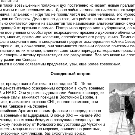
гласиться.
и такой возвышенный полярный дух постепенно исчезает, новые прагмат
и жизни с ним несовместимы. Давно забыты слова арктического патриар
вича Папанина: «Нигде так не проявляется величие человека, его мужес
, как на Севере». Дело дошло до того, что работа на полярных станциях
ьно считается одним из вариантов так называемой альтернативной слу
дающей от призыва в армию. Полярников приравняли к уборщикам, сан
не все ученые способствуют возрождению прежнего духовного облика С
ого, многие, прямо или косвенно, способствуют его разрушению. Тюменс
ы и социологи ввели специальный предмет исследования «Этика Север
орошо, но, к сожалению, они занимаются главным образом поисками сл
тивного, по их мнению, влияния советского периода на морально-нравс
с северян и потому приветствуют его разрушение. Все это никак не спо
у развитию Севера.
имся к более осязаемым предметам, увы, еще более тревожным.
Осажденный остров
ер, прежде всего Арктика, в последние 10—15 лет
я действительно осажденным островом в кругу военных
 и НАТО. Они упрямо выдавливали Россию к северу, их
нные силы занимают позиции в Восточной Европе, в
ике, в азиатских странах СНГ; вполне возможно, они
я на Кавказе и на Украине.
ссийская Арктика по своим флангам непосредственно
а военными плацдармами. В конце 80-х — начале 90-х
уководство страны бездумно разрушило созданную по
скому периметру от Кольского полуострова до Чукотки и
и сеть мощных военно-морских, авиационно-ракетных,
ектронных комплексов, баз сухопутных войск,