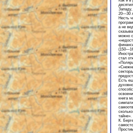
Как и в
десятил
Западу,
20—30 л
Несть ч
програм
а не ве
сказыва
можно с
«недост
финанси
(150—16
Иностра
стал от
«Полярш
«Снежны
сектора
предос
Есть ещ
духовно
способс
освоени
книга м
симпати
самоотв
сколько
тайне».
К. Берг
самосто
Простим