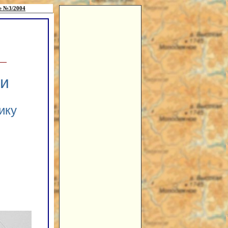
е №3/2004
ти
ику