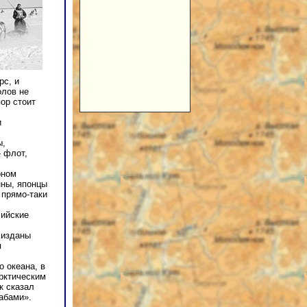
рс, и
олов не
ор стоит
и
ы,
 флот,
рном
нны, японцы
 прямо-таки
сийские
 изданы
я
 океана, в
рктическим
к сказал
абами».