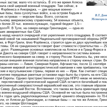
чных застав; мало что осталось. В это же время Аляска
ала свой широкий военный плацдарм. Там сейчас, в
 Фэрбенкса и Анкориджа, — две мощные военно-
ые базы, база сухопутных войск, а на острове Кадьяк и
В.Т. Дав
их островах — морские базы. Всего, согласно
Метеороло
ьному американскому справочнику, 54 военных объекта,
н более 20 тыс. военнослужащих, годовой бюджет 1,5—
11
 долл
. В Туле, на северо-западе Гренландии, — одна из
ших авиаракетных баз США.
а назад начался очередной этап укрепления этого плацдарма. В соответ
мой новой так называемой Национальной противоракетной обороны (НП
ке, в Форт-Грили, близ Фэрбенкса, строится один из двух крупнейших к
стемы. Об ее грандиозности говорит факт стоимости строительства — 2
 долл. Размещение основных комплексов на Аляске и в Гранд-Форксе в
я Дакота на севере США говорит о направленности системы военно-
ического базирования на север, в сторону России. Казалось бы, уже нес
нская внешняя военная политика направлена в сторону южных стран. В
раны-«изгои» — Ливия, Северная Корея, Афганистан, после 11 сентября 2
лашения мировой антитеррористической кампании к ним прибавились т
кие и мусульманские страны, первая из них — Ирак. Как считают специ
олитике передовые ракетные установки надо было бы строить на юге СШ
й Европы. Однако пространственная структура НПРО никак не менялась
 перспективной стратегической задачей США остается богатейший и пок
аполненный северовосточный евразийский массив, это главным образом 
 Север, Дальний Восток. Вспомним, что такова же была ориентация пр
 военно-воздушной обороны США. Основной ее частью была построенн
-x годах цепь радиолокационных станций «раннего обнаружения» по 70-
ли, от Аляски до Гренландии, а главные базы — на тех же Аляске, Грен
ого, на севере Шотландии.
ом, западном, северо-атлантическом фланге наши арктические владения