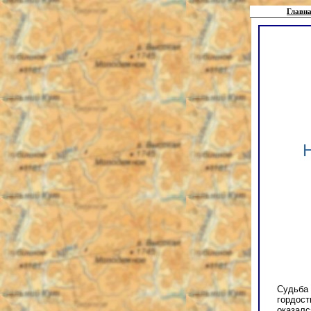
Главна
Н
Судьба 
гордост
оказалс