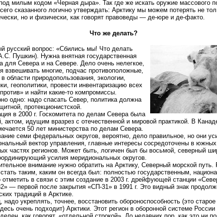
под милым кодом «Черная дыра». Так где же искать оружие массового 
сего сказанного логично утверждать: Арктику мы можем потерять не тол
чески, но и физически, как говорят правоведы — де-юре и де-факто.
Что же делать?
й русский вопрос: «Сбились мы! Что делать
А.С. Пушкин). Нужна внятная государственная
а для Севера и на Севере. Дело очень нелегкое,
я взвешивать многие, подчас противоположные,
 в области природопользования, экологии,
ки, геополитики, провести инвентаризацию всех
«против» и найти какие-то компромиссы.
но одно: надо спасать Север, политика должна
щитной, протекционистской.
ция в 2000 г. Госкомитета по делам Севера была
, актом, идущим вразрез с отечественной и мировой практикой. В Канад
мечается 50 лет министерства по делам Севера.
ание семи федеральных округов, вероятно, дело правильное, но они у
нальный вектор управления, главные интересы сосредоточены в южных
ых частях регионов. Может быть, логичен был бы восьмой, северный ш
координирующий усилия меридиональных округов.
тельное внимание нужно обратить на Арктику, Северный морской путь. 
стать таким, каким он всегда был: полностью государственным, национ
 отметить в связи с этим создание в 2003 г. дрейфующей станции «Сев
2» — первой после закрытия «СП-31» в 1991 г. Это видный знак продол
ских традиций в Арктике.
, надо укреплять, точнее, восстановить обороноспособность (это старое
здесь очень подходит) Арктики. Этот регион в оборонной системе Росси
делен, как говорят, «отдельной строкой». До недавних пор, как это ни п