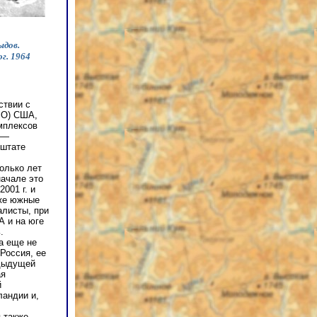
ыдов.
г. 1964
ствии с
РО) США,
омплексов
5—
 штате
колько лет
начале это
001 г. и
оже южные
алисты, при
А и на юге
.
а еще не
Россия, ее
едыдущей
ая
й
ландии и,
 также