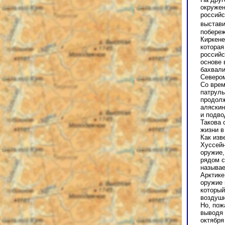
окруже
российс
выстави
побереж
Киркене
которая
российс
основе 
бахвали
Севером
Со врем
патруль
продолж
аляскин
и подво
Такова 
жизни в
Как изв
Хуссейн
оружие,
рядом с
называе
Арктике
оружие 
который
воздушн
Но, пож
выводя 
октября