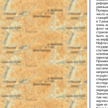
реформ.
уменьши
Полярна
число н
станций
в 3 раз
очень 
флот че
страхов
было; е
на верф
Нефтега
государ
спутник
освобож
пароход
Проникн
морском
постепе
неприли
осущест
специа
исследо
только 
периоди
Значите
том чис
научно-
один из