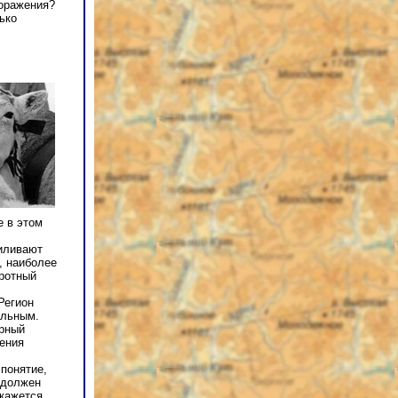
поражения?
ько
е в этом
силивают
, наиболее
иротный
Регион
альным.
ерный
жения
 понятие,
и должен
окажется