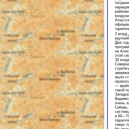
пограни
наращив
районах
воздушн
Алеутск
официал
гарнизо
2 млрд
крупней
Два год
програм
на Аляс
этой си
30 млрд
Северна
стратег
америка
были ст
провозг
— арабс
такой п
Западно
Видимо,
очень з
Сибирь,
системы
в 60—70
паралле
сверх т
На друг