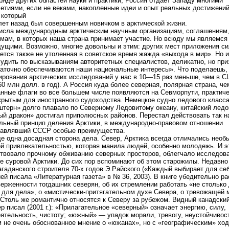
 ряде других областей науки и практики, Россия отдает Западу многими
етиями, если не веками, накопленные идеи и опыт реальных достижений
 который
ет назад был совершенным новичком в арктической жизни.
исла международным арктическим научным организациям, соглашениям
мам, в которых наша страна принимает участие. Но всюду мы являемся
дущими. Возможно, многие довольны и этим: других мест приложения си
ется также не утоленная в советское время жажда «выхода в мир». Но и 
удить по высказываниям авторитетных специалистов, деликатно, но при
аточно обеспечиваются наши национальные интересы». Что поделаешь,
рования арктических исследований у нас в 10—15 раз меньше, чем в 
0 млн долл. в год). А Россия куда более северная, полярная страна, ч
нные флаги во все большем числе появляются на Севморпути, практиче
крытым для иностранного судоходства. Немецкое судно ледового класс
терн» долго плавало по Северному Ледовитому океану, китайский ледо
й дракон» достигал приполюсных районов. Перестал действовать так 
льный принцип деления Арктики, в международно-правовом отношении
тавлявший СССР особые преимущества.
е одна досадная сторона дела. Север, Арктика всегда отличались необ
й привлекательностью, которая манила людей, особенно молодежь. И э
твовало прочному обживанию северных просторов, облегчало исследова
е суровой Арктики. До сих пор вспоминают об этом старожилы. Недавн
агаданского строителя 70-х годов Э.Райского («Каждый выбирает для себ
ей писала «Литературная газета» в № 36, 2003). В книге убедительно ра
ерженности тогдашних северян, об их стремлении работать «не столько 
 для дела», о «мистически-притягательном духе Севера, о тревожащей 
 Столь же романтично относятся к Северу за рубежом. Видный канадски
ер писал (2001 г.): «Прилагательное «северный» означает энергию, силу,
ятельность, чистоту; «южный» — упадок морали, тревогу, неустойчивос
 не очень обоснованное мнение о «южанах», но с «географическим» хо