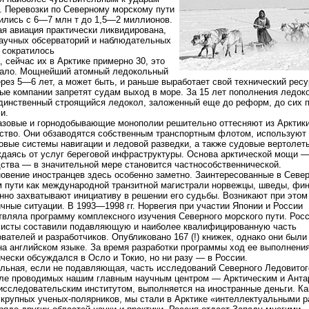
 Перевозки по Северному морскому пути
лись с 6—7 млн т до 1,5—2 миллионов.
я авиация практически ликвидирована,
аучных обсерваторий и наблюдательных
 сократилось
а, сейчас их в Арктике примерно 30, это
мало. Мощнейший атомный ледокольный
рез 5—6 лет, а может быть, и раньше выработает свой технический ресу
ые компании запретят судам выход в море. За 15 лет пополнения ледок
динственный строящийся ледокол, заложенный еще до реформ, до сих п
и.
зовые и горнодобывающие монополии решительно оттесняют из Арктик
ство. Они обзаводятся собственным транспортным флотом, используют
овые системы навигации и ледовой разведки, а также судовые вертолет
даясь от услуг береговой инфраструктуры. Основа арктической мощи —
ства — в значительной мере становится частнособственнической.
овение иностранцев здесь особенно заметно. Заинтересованные в Севе
 пути как международной транзитной магистрали норвежцы, шведы, фи
нно захватывают инициативу в решении его судьбы. Возникают при этом
чные ситуации. В 1993—1998 гг. Норвегия при участии Японии и России
вляла программу комплексного изучения Северного морского пути. Рос
листы составили подавляющую и наиболее квалифицированную часть
вателей и разработчиков. Опубликовано 167 (!) книжек, однако они были
на английском языке. За время разработки программы ход ее выполнени
чески обсуждался в Осло и Токио, но ни разу — в России.
льная, если не подавляющая, часть исследований Северного Ледовитого
ле проводимых нашим главным научным центром — Арктическим и Анта
исследовательским институтом, выполняется на иностранные деньги. Ка
 крупных ученых-полярников, мы стали в Арктике «интеллектуальными р