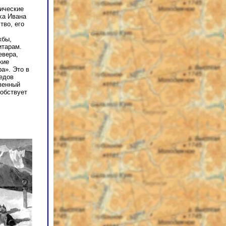
ические
ха Ивана
тво, его
жбы,
итарам.
евера,
кие
а». Это в
едов
твенный
собствует