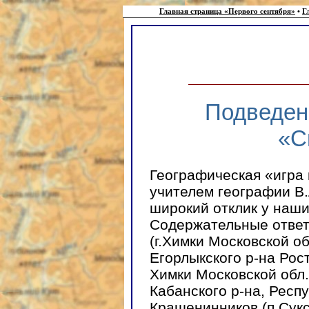
Главная страница «Первого сентября»
•
Г
Подведен
«С
Географическая «игра
учителем географии В.
широкий отклик у наши
Содержательные ответ
(г.Химки Московской о
Егорлыкского р-на Рост
Химки Московской обл.
Кабанского р-на, Респ
Крашенинников (п.Сукс