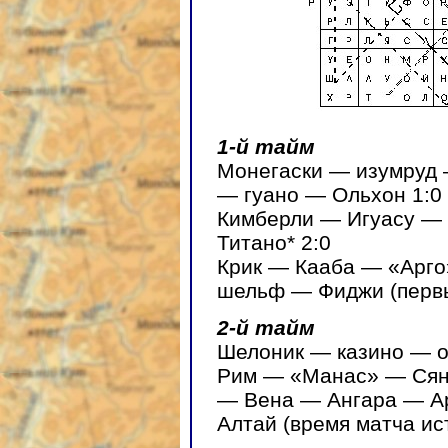
1-й тайм
Монегаски — изумруд 
— гуано — Ольхон 1:0
Кимберли — Игуасу — 
Титано* 2:0
Крик — Кааба — «Арг
шельф — Фиджи (первы
2-й тайм
Шелоник — казино — о
Рим — «Манас» — Сян
— Вена — Ангара — Ар
Алтай (время матча ис