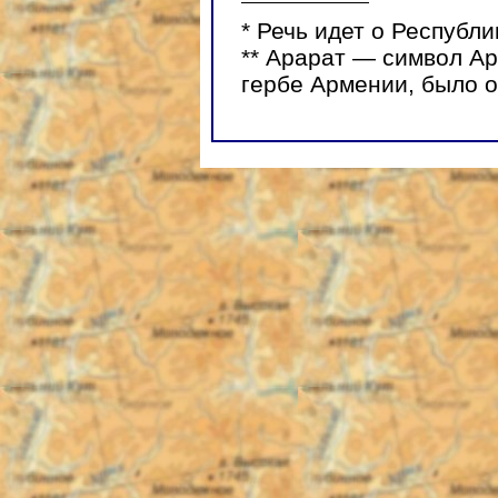
* Речь идет о Республ
** Арарат — символ Ар
гербе Армении, было о