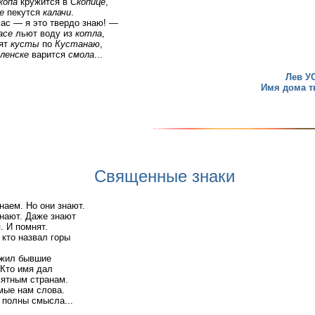
копа
кружится в
Скопице
,
е
пекутся
калачи
.
час — я это твердо знаю! —
асе
льют воду из
котла
,
ят
кусты
по
Кустанаю
,
ленске
варится
смола
...
Лев У
Имя дома тв
Священные знаки
наем. Но они знают.
нают. Даже знают
. И помнят.
 кто назвал горы
ожил бывшие
 Кто имя дал
ятным странам.
мые нам слова.
 полны смысла...