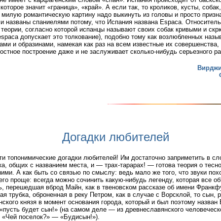
 которое значит «граница», «край». А если так, то кроликов, кусты, соба
 милую романтическую картину надо выкинуть из головы и просто призна
и названы спаниелями потому, что Испания названа Esраса. Относител
 теории, согласно которой испанцы называют своих собак кривыми и ск
espaсa допускает это толкование), подобно тому как возлюбленных назы
ами и образинами, намекая как раз на всем известные их совершенства, 
остное построение даже и не заслуживает сколько-нибудь серьезного ра
Вирджи
Догадки любителей
ти топонимические догадки любителей! Им достаточно заприметить в сл
ка, общих с названием места, и — трах-тарарах! — готова теория о тесн
ими. А как быть со связью по смыслу: ведь мало же того, что звуки пох
его проще: всегда можно сочинить какую-нибудь легенду, которая все об
ь, перешедшая вброд Майн, как в твеновском рассказе об имени Франкфу
ая трубка, оброненная в реку Петром, как в случае с Ворсклой, тo сын,
нского князя в момент основания города, который и был поэтому назва
 «пусть будет сын!» (на самом деле — из древнеславянского человеческ
 «Чей поселок?» — «Будисын!»).