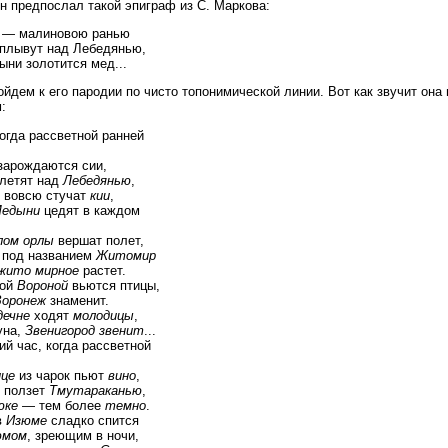
он предпослал такой эпиграф из С. Маркова:
, — малиновою ранью
плывут над Лебедянью,
ыни золотится мед...
йдем к его пародии по чисто топонимической линии. Вот как звучит она 
:
когда рассветной ранней
зарождаются сии,
летят над
Лебедянью
,
 вовсю стучат
кии
,
едыни
цедят в каждом
лом орлы
вершат полет,
 под названием
Житомир
жито мирное
растет.
кой
Вороной
вьются птицы,
Воронеж
знаменит.
дечне
ходят
молодицы
,
уна,
Звенигород звенит
...
ий час, когда рассветной
ице
из чарок пьют
вино
,
ползет
Тмутараканью
,
юке
— тем более
темно
.
в
Изюме
сладко спится
юмом
, зреющим в ночи,