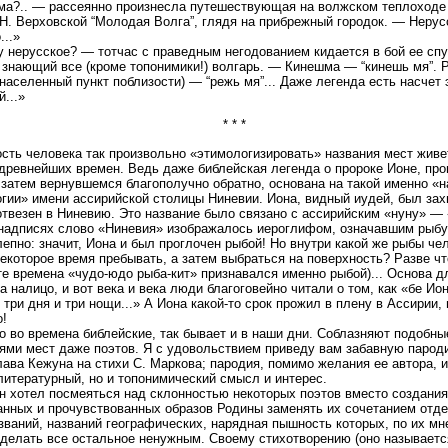
а?.. — рассеянно произнесла путешествующая на волжском теплоходе
Н. Верховской “Молодая Волга”, глядя на прибрежный городок. — Нерус
...»
 нерусское? — тотчас с праведным негодованием кидается в бой ее спу
 знающий все (кроме топонимики!) волгарь. — Кинешма — “кинешь мя”. 
 населенный пункт поблизости) — “режь мя”... Даже легенда есть насчет 
й...»
* * *
сть человека так произвольно «этимологизировать» названия мест живет
древнейших времен. Ведь даже библейская легенда о пророке Ионе, пр
 затем вернувшемся благополучно обратно, основана на такой именно «
гии» имени ассирийской столицы Ниневии. Иона, видный иудей, был зах
отвезен в Ниневию. Это название было связано с ассирийским «нуну» —
надписях слово «Ниневия» изображалось иероглифом, означавшим рыбу
епно: значит, Иона и был проглочен рыбой! Но внутри какой же рыбы че
екоторое время пребывать, а затем выбраться на поверхность? Разве чт
 те времена «чудо-юдо рыба-кит» признавался именно рыбой)... Основа д
 налицо, и вот века и века люди благоговейно читали о том, как «бе Ио
 три дня и три нощи...» А Иона какой-то срок прожил в плену в Ассирии,
о!
о во времена библейские, так бывает и в наши дни. Соблазняют подобн
ями мест даже поэтов. Я с удовольствием приведу вам забавную парод
ава Кежуна на стихи С. Маркова; пародия, помимо желания ее автора, 
литературный, но и топонимический смысл и интерес.
н хотел посмеяться над склонностью некоторых поэтов вместо создания
нных и прочувствованных образов Родины заменять их сочетанием отд
званий, названий географических, нарядная пышность которых, по их мн
делать все остальное ненужным. Своему стихотворению (оно называетс