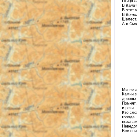
Птица-
с
В
Калач
В этот 
В
Котл
Шелест
А в
Смо
Мы не з
Камни з
деревья
Помнят,
и реки.
Кто сл
города.
незапам
Неведо
Все они