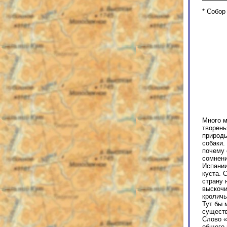
* Собор
Много м
творень
природы
собаки.
почему 
сомнени
Испании
куста. 
страну 
выскочи
кроличь
Тут бы 
существ
Слово «
общего 