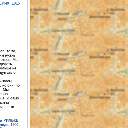
ЕРИХ. 1915
я, то та,
гим нужны
х отцов. Мы
делать.
больше не
 думать о
крываем
 но они, по
с. Мы
льно:
ба. И само
ысячи
авленные
я РИЛЬКЕ.
веде. 1902.