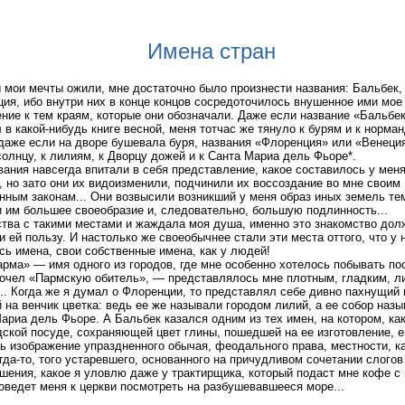
Имена стран
ы мои мечты ожили, мне достаточно было произнести названия: Бальбек,
ия, ибо внутри них в конце концов сосредоточилось внушенное ими мое
ние к тем краям, которые они обозначали. Даже если название «Бальбек
 в какой-нибудь книге весной, меня тотчас же тянуло к бурям и к норма
 даже если на дворе бушевала буря, названия «Флоренция» или «Венеци
солнцу, к лилиям, к Дворцу дожей и к Санта Мариа дель Фьоре*.
вания навсегда впитали в себя представление, какое составилось у меня
, но зато они их видоизменили, подчинили их воссоздание во мне своим
нным законам... Они возвысили возникший у меня образ иных земель тем
 им большее своеобразие и, следовательно, большую подлинность...
тва с такими местами и жаждала моя душа, именно это знакомство дол
и ей пользу. И настолько же своеобычнее стали эти места оттого, что у 
сь имена, свои собственные имена, как у людей!
рма» — имя одного из городов, где мне особенно хотелось побывать пос
рочел «Пармскую обитель», — представлялось мне плотным, гладким, л
.. Когда же я думал о Флоренции, то представлял себе дивно пахнущий 
 на венчик цветка: ведь ее же называли городом лилий, а ее собор назы
ариа дель Фьоре. А Бальбек казался одним из тех имен, на котором, как
ской посуде, сохраняющей цвет глины, пошедшей на ее изготовление, 
ь изображение упраздненного обычая, феодального права, местности, к
гда-то, того устаревшего, основанного на причудливом сочетании слогов
шения, какое я уловлю даже у трактирщика, который подаст мне кофе с
оведет меня к церкви посмотреть на разбушевавшееся море...