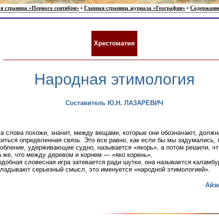
я страница «Первого сентября»
•
Главная страница журнала «География»
•
Содержани
Хрестоматия
Народная этимология
Составитель Ю.Н. ЛАЗАРЕВИЧ
а слова похожи, значит, между вещами, которые они обозначают, должн
иться определенная связь. Это все равно, как если бы мы задумались,
обление, удерживающее судно, называется «якорь», а потом решили, чт
а же, что между деревом и корнем — «яко корень».
одобная словесная игра затевается ради шутки, она называется каламбу
кладывают серьезный смысл, это именуется «народной этимологией».
Айз