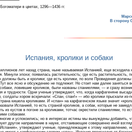
 Богоматери в цветах, 1296—1436 гг.
Марс
В сторону 
Испания, кролики и собаки
иллионов лет назад страна, ныне называемая Испанией, еще всходила 
я. Минули эпохи; появилась растительность; где есть растительность, п
 должны быть и кролики; где есть кролики, по воле Провидения должны
 Тут все ясно и обсуждению не подлежит. Но стоит нам далее заняться 
собаки, ловившие кроликов, были названы спаниелями, — и сразу возни
я и трудности. Одни ученые утверждают, что, когда карфагеняне высад
, солдаты хором вскричали: «Спан, спан!» — ибо кролики прыскали из-п
Страна кишела кроликами. И «спан» на карфагенском языке значит «крол
назвали Испанией, то есть страной кроликов, а собак, которые не замед
ть из кустов в погоне за кроликами, тотчас окрестили спаниелями, то ес
ими собаками.
многие и успокоились; но в интересах истины мы вынуждены добавить, ч
ует другое направление в науке, отстаивающее совершенно иной взгляд
Испания», утверждают ученые, принадлежащие к этому направлению, н
не имеет с карфагенским словом «спан». Испания происходит от баскск