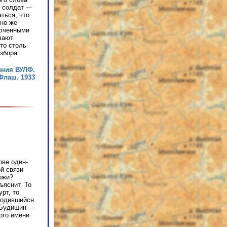
к, солдат —
ться, что
ьно же
рюченными
вают
то столь
збора.
ния ВУЛФ.
Флаш. 1933
ове один-
ой связи
ожи?
ъяснит. То
рт, то
 родившийся
н Будишин —
ого имени