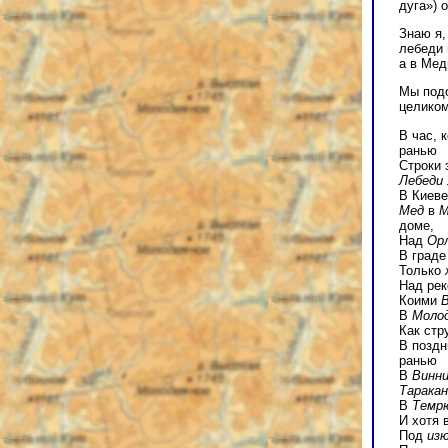
дуга») 
Знаю я
лебеди 
а в Мед
Мы подо
целиком
В час, 
ранью
Строки 
Лебеди
В Киеве
Мед
в
М
доме,
Над
Ор
В граде
Только
Над ре
Коими
В
Моло
Как стр
В поздн
ранью
В
Винн
Таракан
В
Темр
И хотя 
Под
из