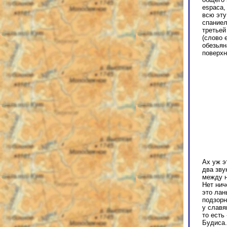
espaсa,
всю эту
спаниел
третьей
(слово 
обезьян
поверхн
Ax уж э
два зву
между н
Нет нич
это лан
подзорн
у славя
то есть
Будиса.