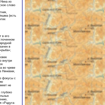
 Нина из
ское слово
тник,
Решма (есть
этих
 в его
оглоченном
народной
вачен в
 «рыба»;
.
ловек
о внутри
ля
на во чреве
 в Ниневии,
ые фокycы с
ию
имеет не
 глубоко
ельных
ению,
я «Радуга-