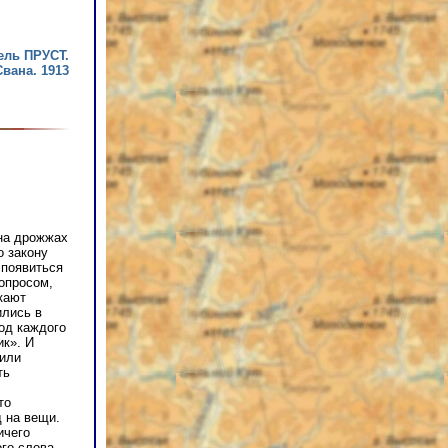
ель ПРУСТ.
Свана. 1913
на дрожжах
о закону
 появиться
вопросом,
кают
ились в
од каждого
ик». И
лили
ть
то
 на вещи.
ичего
ого слова