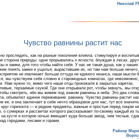
Николай Р
Чувство равнины растит нас
но проследить, как на разные поколения влияла, стимулируя и воспитыва
ая сторона природы: одни прорывались к ясности, блуждая в лесах, дру
ры и замки, для того чтобы найти себя. У нас не такая душа, как у наши
ем понять замки и ущелья, вырастившие их, но там нам больше нечего 
сприятие не извлекает больше оттуда ни единого нюанса, наши мысли 
я, мы чувствуем себя словно в старомодных комнатах, где невозможно
. Нам нужно то, мимо чего наши отцы проезжали в закрытых каретах,
ливые, терзаемые скукой. Где они открывали рот, чтобы зевнуть, мы от
чтобы смотреть, ибо мы живем под знаком равнины и неба. Это два слова,
ла, объемлют единое переживание: равнину. Чувство равнины растит на
м ее, и она заключает в себе нечто образцовое для нас; тут все значите
 круг горизонта — и редкие предметы, важные и простые перед лицом не
о, о сумерках и рассветах которого рассказывает по-своему каждый из т
 на кусте и которое ночью вмещает куда больше звезд, чем тесные, сд
над городами, лесами и горами.
Райнер Мари
Ворпс