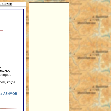
е №3/2004
а
 почему
о здесь
ром, когда
ек АЗИМОВ