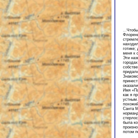
...Чтоб
Флоренц
cтремле
находил
готике;
меня к 
Эти наз
городах
собстве
придали
Знакомс
принест
оказали
Имя «Па
как я п
устным.
похожий
Санта М
норманд
стерлос
была ко
произно
потом п