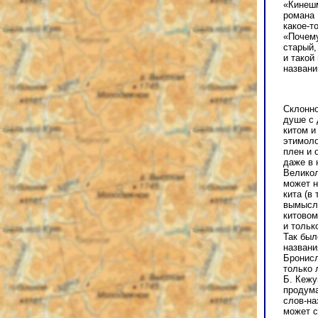
«Кинешм
романа 
какое-то
«Почему
старый,
и такой
названи
Склонно
душе с 
китом и
этимоло
плен и 
даже в 
Великол
может н
кита (в
вымысла
китовом
и тольк
Так был
названи
Бронисл
только 
Б. Кежу
продума
слов-на
может с