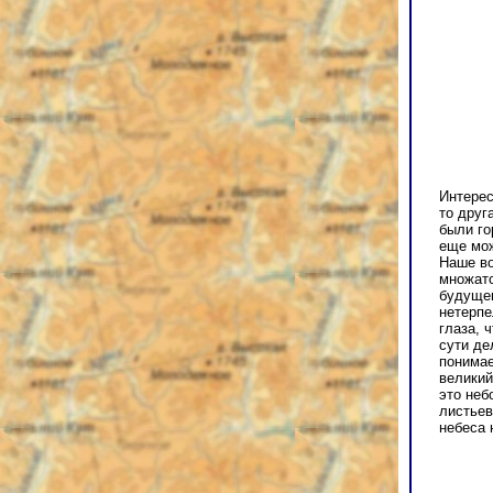
Интерес
то друг
были го
еще мож
Наше во
множатс
будущем
нетерпе
глаза, 
сути де
понимае
великий
это неб
листьев
небеса 