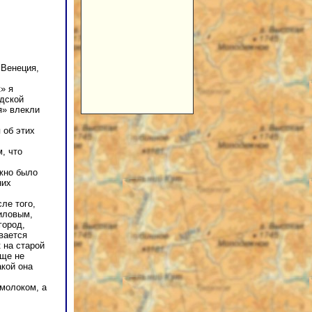
 Венеция,
» я
ндской
я» влекли
 об этих
, что
жно было
них
ле того,
иловым,
город,
вается
 на старой
еще не
акой она
 молоком, а