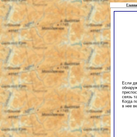
Главна
Если дв
обнаруж
приспос
связь т
Когда п
в нее в