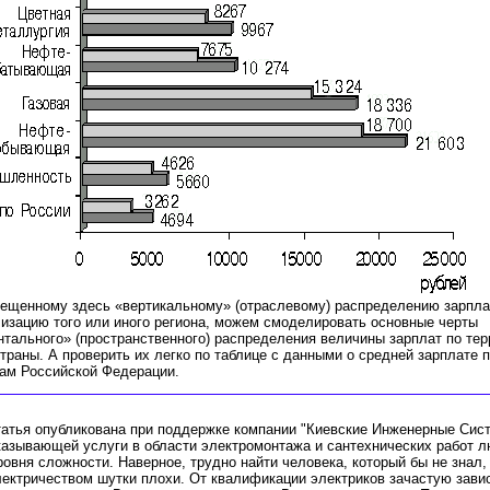
ещенному здесь «вертикальному» (отраслевому) распределению зарпла
изацию того или иного региона, можем смоделировать основные черты
нтального» (пространственного) распределения величины зарплат по тер
траны. А проверить их легко по таблице с данными о средней зарплате 
ам Российской Федерации.
атья опубликована при поддержке компании "Киевские Инженерные Сис
казывающей услуги в области электромонтажа и сантехнических работ л
ровня сложности. Наверное, трудно найти человека, который бы не знал, 
ектричеством шутки плохи. От квалификации электриков зачастую зави