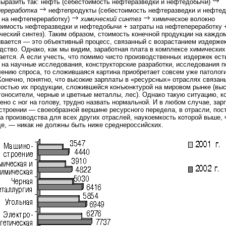
ыразить так: нефть (себестоимость нефтеразведки и нефтедобычи)
ереработка
нефтепродукты (себестоимость нефтеразведки и нефте
 на нефтепереработку)
химический синтез
химическое волокно
оимость нефтеразведки и нефтедобычи + затраты на нефтепереработку 
ческий синтез). Таким образом, стоимость конечной продукции на каждо
вается — это объективный процесс, связанный с возрастанием издержек
дство. Однако, как мы видим, заработная плата в комплексе химических
ется. А если учесть, что помимо чисто производственных издержек ест
 на научные исследования, конструкторские разработки, исследования п
ению спроса, то сложившаяся картина приобретает совсем уже патолог
Конечно, понятно, что высокие зарплаты в «ресурсных» отраслях связан
остью их продукции, сложившейся конъюнктурой на мировом рынке (вы
гоносители, черные и цветные металлы, лес). Однако такую ситуацию, к
ено с ног на голову, трудно назвать нормальной. И в любом случае, зар
троении — своеобразной вершине ресурсного передела, в отрасли, по
а производства для всех других отраслей, наукоемкость которой выше, 
е, — никак не должны быть ниже среднероссийских.