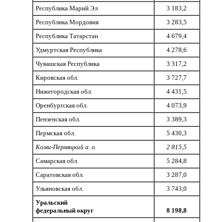
Республика Марий Эл
3 183,2
Республика Мордовия
3 283,5
Республика Татарстан
4 679,4
Удмуртская Республика
4 278,6
Чувашская Республика
3 317,2
Кировская обл.
3 727,7
Нижегородская обл.
4 431,5
Оренбургская обл.
4 073,9
Пензенская обл.
3 389,3
Пермская обл.
5 430,3
Коми-Пермяцкий а. о.
2 815,5
Самарская обл.
5 284,8
Саратовская обл.
3 287,0
Ульяновская обл.
3 743,0
Уральский
федеральный округ
8 198,8