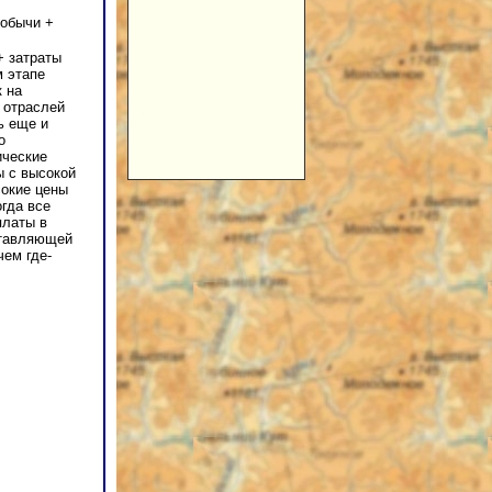
добычи +
+ затраты
м этапе
 на
 отраслей
ь еще и
о
ические
ы с высокой
сокие цены
огда все
платы в
ставляющей
чем где-