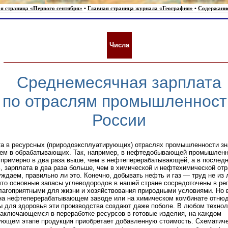
я страница «Первого сентября»
•
Главная страница журнала «География»
•
Содержани
Числа
Среднемесячная зарплата
по отраслям промышленност
России
а в ресурсных (природоэксплуатирующих) отраслях промышленности зн
ем в обрабатывающих. Так, например, в нефтедобывающей промышленн
примерно в два раза выше, чем в нефтеперерабатывающей, а в последн
, зарплата в два раза больше, чем в химической и нефтехимической отр
ждаем, правильно ли это. Конечно, добывать нефть и газ — труд не из 
что основные запасы углеводородов в нашей стране сосредоточены в рег
лагоприятными для жизни и хозяйствования природными условиями. Но 
на нефтеперерабатывающем заводе или на химическом комбинате отнюд
ы для здоровья эти производства создают даже поболе. В любом техно
заключающемся в переработке ресурсов в готовые изделия, на каждом
ющем этапе продукция приобретает добавленную стоимость. Схематиче