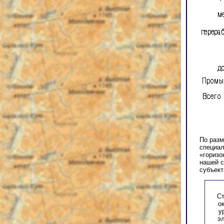
По разм
специал
«горизо
нашей с
субъект
Ст
о
у
эл