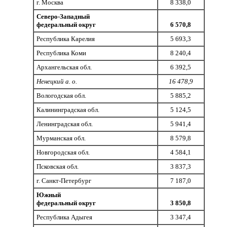
г. Москва
8 338,0
Северо-Западный
федеральный округ
6 570,8
Республика Карелия
5 693,3
Республика Коми
8 240,4
Архангельская обл.
6 392,5
Ненецкий а. о.
16 478,9
Вологодская обл.
5 885,2
Калининградская обл.
5 124,5
Ленинградская обл.
5 941,4
Мурманская обл.
8 579,8
Новгородская обл.
4 584,1
Псковская обл.
3 837,3
г. Санкт-Петербург
7 187,0
Южный
федеральный округ
3 850,8
Республика Адыгея
3 347,4