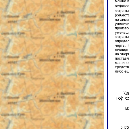
можно в
нефтеп
затраты
(себест
на хими
увеличи
произво
уменьша
затраты
определ
черты. 
ликвидн
на энер
поставл
машинос
средств
либо ещ