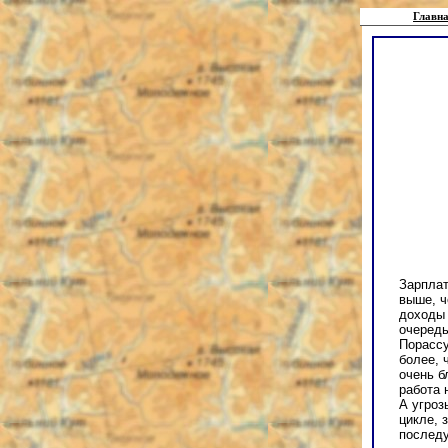
Главна
Зарплат
выше, ч
доходы 
очередь
Порассу
более, 
очень б
работа 
А угроз
цикле, 
последу