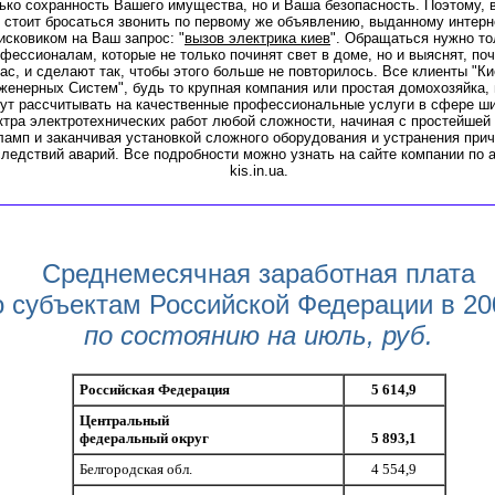
ько сохранность Вашего имущества, но и Ваша безопасность. Поэтому, 
стоит бросаться звонить по первому же объявлению, выданному интерн
исковиком на Ваш запрос: "
вызов электрика киев
". Обращаться нужно то
фессионалам, которые не только починят свет в доме, но и выяснят, по
ас, и сделают так, чтобы этого больше не повторилось. Все клиенты "К
женерных Систем", будь то крупная компания или простая домохозяйка, 
ут рассчитывать на качественные профессиональные услуги в сфере ш
ктра электротехнических работ любой сложности, начиная с простейшей
ламп и заканчивая установкой сложного оборудования и устранения прич
ледствий аварий. Все подробности можно узнать на сайте компании по 
kis.in.ua.
Среднемесячная заработная плата
о субъектам Российской Федерации в 200
по состоянию на июль, руб.
Российская Федерация
5 614,9
Центральный
федеральный округ
5 893,1
Белгородская обл.
4 554,9