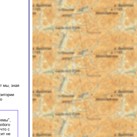
т мы, зная
ритории
по
темы",
юбого
что с
сит не