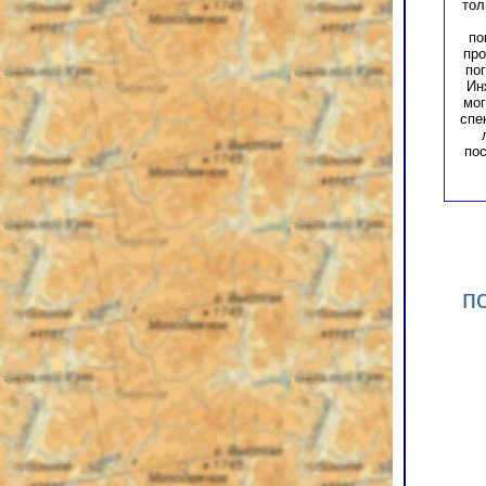
тол
по
про
пог
Ин
мог
спе
пос
п