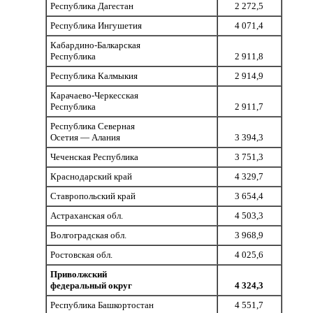
Республика Дагестан
2 272,5
Республика Ингушетия
4 071,4
Кабардино-Балкарская
Республика
2 911,8
Республика Калмыкия
2 914,9
Карачаево-Черкесская
Республика
2 911,7
Республика Северная
Осетия — Алания
3 394,3
Чеченская Республика
3 751,3
Краснодарский край
4 329,7
Ставропольский край
3 654,4
Астраханская обл.
4 503,3
Волгоградская обл.
3 968,9
Ростовская обл.
4 025,6
Приволжский
федеральный округ
4 324,3
Республика Башкортостан
4 551,7