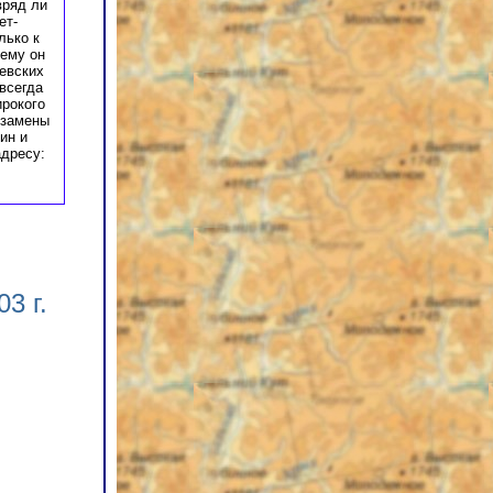
вряд ли
ет-
лько к
чему он
иевских
всегда
ирокого
 замены
ин и
адресу:
3 г.