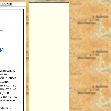
е №5/2004
и
ачительно
ости
ей, в свою
аслях.
легких. Тем
ионах с не
ведь и
ь не легче.
логическом
ски это