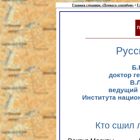
Главная страница «Первого сентября»
•
Г
П
Русс
Б.
доктор г
В.
ведущий 
Института нацио
Кто сшил 