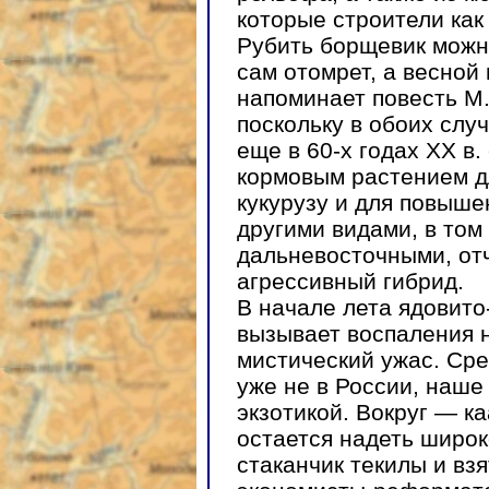
которые строители как
Рубить борщевик можно
сам отомрет, а весной
напоминает повесть М.
поскольку в обоих сл
еще в 60-х годах XX в
кормовым растением дл
кукурузу и для повыше
другими видами, в том
дальневосточными, от
агрессивный гибрид.
В начале лета ядовито
вызывает воспаления н
мистический ужас. Сре
уже не в России, наш
экзотикой. Вокруг — ка
остается надеть широ
стаканчик текилы и взя