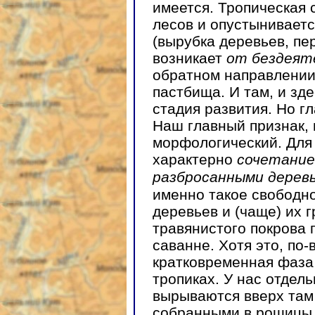
имеется. Тропическая 
лесов и опустынивает
(вырубка деревьев, пер
возникает
от бездеят
обратном направлении:
пастбища. И там, и зд
стадия развития. Но гл
Наш главный признак, 
морфологический. Для
характерно
сочетание
разбросанными дерев
именно такое свободн
деревьев и (чаще) их 
травянистого покрова 
саванне. Хотя это, по-
кратковременная фаза
тропиках. У нас отдел
вырываются вверх там 
собранными в рощицы, 