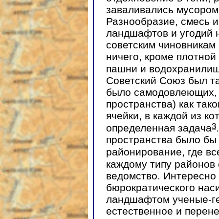
заваливались мусором 
Разнообразие, смесь 
ландшафтов и угодий н
советским чиновникам
ничего, кроме плотной
пашни и водохранили
Советский Союз был та
было самодовлеющих, 
пространства) как так
ячейки, в каждой из к
3
определенная задача
пространства было бы
районирование, где вс
каждому типу районов 
ведомство. Интересно 
бюрократического нас
ландшафтом ученые-ге
естественное и перен