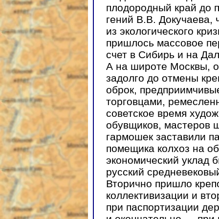
плодородный край до 
гений В.В. Докучаева,
из экологического криз
пришлось массовое пе
счет в Сибирь и на Да
А на широте Москвы, 
задолго до отмены кре
оброк, предприимчивые
торговцами, ремеслен
советское время худож
обувщиков, мастеров ш
гармошек заставили па
помещика колхоз на об
экономический уклад 
русский средневековый
Вторично пришло крепо
коллективизации и вто
при паспортизации де
и окончательно — при 