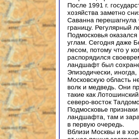
После 1991 г. государ
xoзяйства заметно сни
Саванна перешагнула 
границу. Регулярный 
Подмосковья оказался
углам. Сегодня даже Б
лесом, потому что у ког
распорядился своевре
ландшафт был сохран
Эпизодически, иногда,
Московскую область н
волк и медведь. Они п
такие как Лотошинский
северо-восток Талдомс
Подмосковье признаки
ландшафта, там и зар
в первую очередь.
Вблизи Москвы и в хо