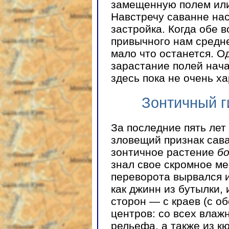
замещенную полем или
Навстречу саванне на
застройка. Когда обе в
привычного нам средн
мало что останется. 
зарастание полей нача
здесь пока не очень х
Зонтичный г
За последние пять лет
зловещий признак сав
зонтичное растение
б
знал свое скромное ме
переворота вырвался и
как джинн из бутылки,
сторон — с краев (с об
центров: со всех влаж
рельефа, а также из кю