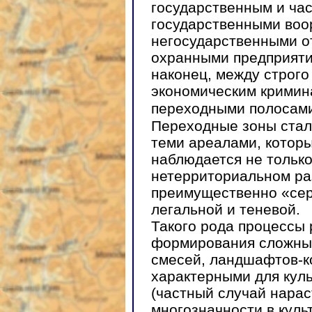
государственным и ча
государственными воо
негосударственными о
охранными предприяти
наконец, между строго
экономическим кримин
переходными полосам
Переходные зоны стал
теми ареалами, которы
наблюдается не только
нетерриториальном раз
преимущественно «сер
легальной и теневой.
Такого рода процессы 
формирования сложны
смесей, ландшафтов-к
характерными для кул
(частный случай нара
многозначности в куль