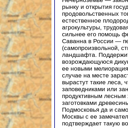
рынку и открытия госу
продовольственных тов
естественное плодород
агрокультуры, трудовая
сильнее его помощь ф
Саванна в России — п
(самопроизвольной, с
ландшафта. Поддержит
возрождающуюся дикую
ее новыми мелиорация
случае на месте зарас
вырастут такие леса, ч
заповедниками или зан
продуктивным лесным х
заготовками древесины
Подмосковья да и сам
Москвы с ее замечате
подтверждает такую в