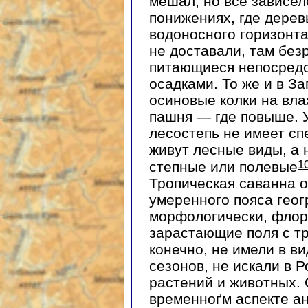
мешал, но все зависел
понижениях, где дерев
водоносного горизонта
не доставали, там без
питающиеся непосред
осадками. То же и в З
осиновые колки на вла
пашня — где повыше. 
лесостепь не имеет сп
живут лесные виды, а
1
степные или полевые
Тропическая саванна о
умеренного пояса гео
морфологически, флор
зарастающие поля с тр
конечно, не имели в в
сезонов, не искали в 
растений и животных. 
временноґм аспекте ан