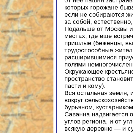
от нее пашня застраив
которых горожане быв
если не собираются жи
за собой, естественно,
Подальше от Москвы и 
местах, где еще встре
пришлые (беженцы, в
трудоспособные жител
расширившимися приус
полями немногочисле
Окружающее крестьян
пространство становит
пасти и кому).
Вся остальная земля, и
вокруг сельскохозяйст
бурьяном, кустарником
Саванна надвигается о
углов региона, и от у
всякую деревню — и с