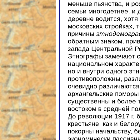
меньше пьянства, и ро
семьи многодетнее, и 
деревне водится, хотя
московских стройках, 
причины
этнодемогра
обратным знаком, при
запада Центральной Р
Этнографы замечают с
национальном характер
но и внутри одного эт
противоположны, разл
очевидно различаются
архангельские поморы 
существенны и более 
востоком в средней по
До революции 1917 г. 
крестьяне, как и белор
покорны начальству, б
экономически пассивны