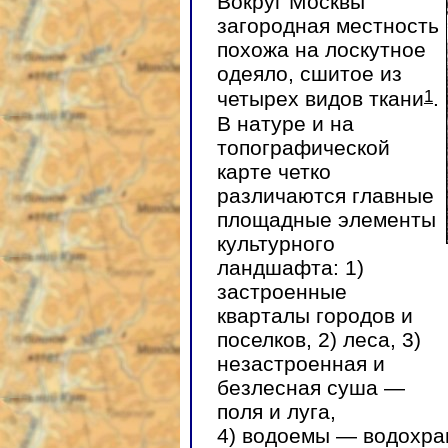
Вокруг Москвы
загородная местность
похожа на лоскутное
одеяло, сшитое из
1
четырех видов ткани
.
В натуре и на
топографической
карте четко
различаются главные
площадные элементы
культурного
ландшафта: 1)
застроенные
кварталы городов и
поселков, 2) леса, 3)
незастроенная и
безлесная суша —
поля и луга,
4) водоемы — водохра