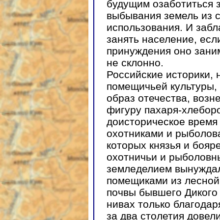
будущим озаботиться 
выбывания земель из 
использования. И забл
занять население, есл
принуждения оно зани
не склонно.
Российские историки, 
помещичьей культуры,
образ отечества, возн
фигуру пахаря-хлебор
доисторическое время
охотниками и рыболова
которых князья и бояре
охотничьи и рыболовны
земледелием вынуждал
помещиками из лесной
почвы бывшего Дикого 
нивах только благодар
за два столетия довел