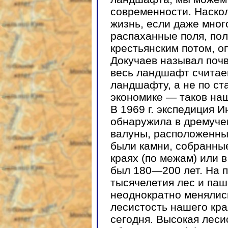
современности. Наско
жизнь, если даже мног
распаханные поля, пол
крестьянским потом, о
Докучаев называл поч
весь ландшафт считае
ландшафту, а не по ст
экономике — таков на
В 1969 г. экспедиция 
обнаружила в дремуче
валуны, расположенные
были камни, собранны
краях (по межам) или 
был 180—200 лет. На 
тысячелетия лес и па
неоднократно менялись
лесистость нашего кра
сегодня. Высокая лес