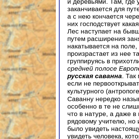
и деревьями. Там, где 
заканчивается для пут
а с нею кончается чер
них господствует какая
Лес наступает на быв
путем расширения зан
накатывается на поле, 
произрастает из нее та
группируясь в прихотл
средней полосе Евро
русская саванна
. Так
если не первооткрыват
культурного (антропог
Саванну нередко назы
особенно в те не слиш
что в натуре, а даже в
рядовому учителю, но 
было увидеть настоящ
увидеть человека, кот