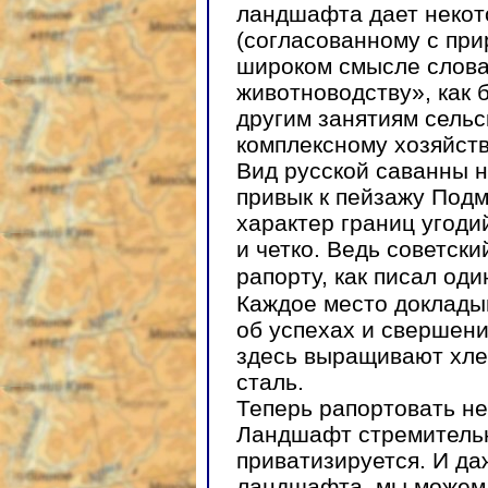
ландшафта дает неко
(согласованному с при
широком смысле слова
животноводству», как б
другим занятиям сельс
комплексному хозяйств
Вид русской саванны н
привык к пейзажу Подм
характер границ угоди
и четко. Ведь советск
рапорту, как писал оди
Каждое место доклады
об успехах и свершени
здесь выращивают хлеб
сталь.
Теперь рапортовать нек
Ландшафт стремительн
приватизируется. И да
ландшафта, мы можем 