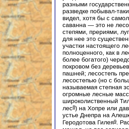
разными государствен
разведке побывал-таки
видел, хотя бы с самол
саванна — это не лесо
степями, прериями, лу
для нее это существе
участки настоящего лес
полноценного, как в л
более богатого) чере
покровом без деревьев
пашней; лесостепь пре
лесостепью (но с боль
называемая степная зо
огромные лесные масси
широколиственный Ти
8
лес
) на Хопре или да
устье Днепра на Алешк
9
Геродотова Гилея
. Ра