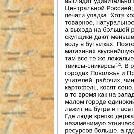
выглядит удивительно
Центральной Россией; 
печати упадка. Хотя х
товарное, натуральное
а выхода на большой р
скупщики дают меньше
воду в бутылках. Поэто
магазинах вкуснейшую 
там все те же лежалые
14
твиксы-сникерсы
. В 
городах Поволжья и П
учителей, рабочих, ч
картофель, косят сено,
в то время как на запа
малом городе одинокий
лежит на бугре и пасет
Где люди крепко держат
незаменимую этническ
ресурсов больше, а гд