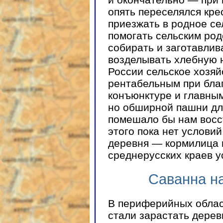
опять переселялся кре
приезжать в родное се
помогать сельским род
собирать и заготавлива
возделывать хлебную 
России сельское хозя
рентабельным при бла
конъюнктуре и главным
но обширной пашни для
помешало бы нам восс
этого пока нет услови
деревня — кормилица 
среднерусских краев 
Саванна на
В периферийных облас
стали зарастать дерев