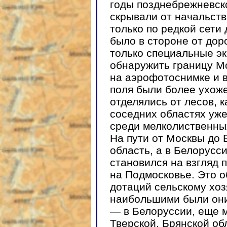
годы позднебрежневско
скрывали от начальств
только по редкой сети
было в стороне от дор
только специальные э
обнаружить границу М
на аэрофотоснимке и в
поля были более ухоже
отделялись от лесов, 
соседних областях уже
среди мелколиственны
На пути от Москвы до
область, а в Белорусс
становился на взгляд
на Подмосковье. Это 
дотаций сельскому хоз
наибольшими были они
— в Белоруссии, еще 
Тверской, Брянской об