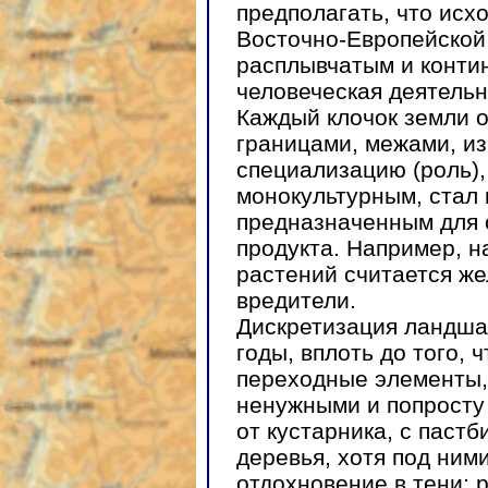
предполагать, что ис
Восточно-Европейской
расплывчатым и конти
человеческая деятельн
Каждый клочок земли о
границами, межами, из
специализацию (роль),
монокультурным, ста
предназначенным для о
продукта. Например, н
растений считается ж
вредители.
Дискретизация ландшаф
годы, вплоть до того, 
переходные элементы,
ненужными и попросту
от кустарника, с паст
деревья, хотя под ними
отдохновение в тени; 