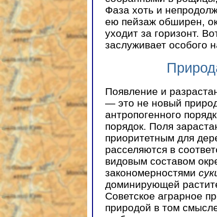
Фаза хоть и непродол
ею пейзаж обширен, ок
уходит за горизонт. В
заслуживает особого н
Природ
Появление и разраста
— это не новый приро
антропогенного порядк
порядок. Поля зараста
приоритетным для дер
расселяются в соответ
видовым составом окр
закономерностями
сук
доминирующей растите
Советское аграрное п
природой в том смысле