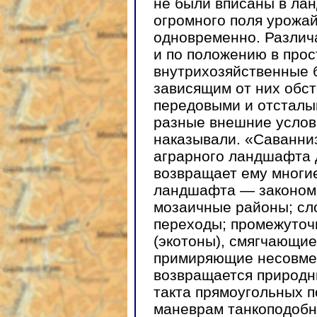
не были вписаны в лан
огромного поля урожай
одновременно. Разли
и по положению в прос
внутрихозяйственные 
зависящим от них обс
передовыми и отсталы
разные внешние услов
наказывали. «Саванни
аграрного ландшафта д
возвращает ему многи
ландшафта — законом
мозаичные районы; сл
переходы; промежуто
(экотоны), смягчающие
примиряющие несовме
возвращается природн
такта прямоугольных п
маневрам танкоподобн