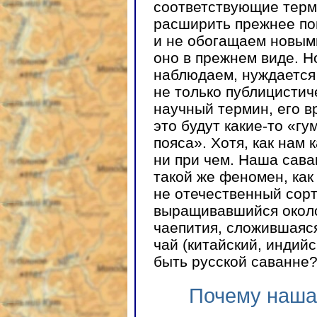
соответствующие терм
расширить прежнее пон
и не обогащаем новыми
оно в прежнем виде. Н
наблюдаем, нуждается
не только публицистич
научный термин, его в
это будут какие-то «г
пояса». Хотя, как нам 
ни при чем. Наша сава
такой же феномен, как
не отечественный сор
выращивавшийся около 
чаепития, сложившаяся
чай (китайский, индийс
быть русской саванне
Почему наша