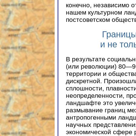
конечно, независимо о
нашем культурном лан
постсоветском общест
Границы
и не то
В результате социаль
(или революции) 80—90
территории и общества
дискретной. Произошл
сплошности, плавности
неопределенности, пр
ландшафте это увелич
размывание границ ме
антропогенными ландша
научных представления
экономической сфере 