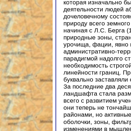
которая изначально б
деятельности людей а
дочеловечному состоя
природу всего земног
начиная с Л.С. Берга 
природные зоны, стран
урочища, фации, явно
административно-терр
парадигмой надолго ст
необходимость строгой
линейности границ. П
буквально заставляли 
За последние два деся
ландшафта стала разм
всего с развитием уче
они теперь не тончай
районами, но активные
оболочки, зоны, фильт
изменениями в мышлен