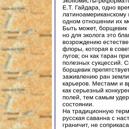
экономисты-реформато
Е.Т. Гайдара, одно вр
латиноамериканскому п
одном отношении их м
Быть может, борщевик 
но для эколога это бл
возрождению естестве
флоры, которая в сове
лугов; он как таран пр
полезных сукцессий. 
борщевик препятствует
заживлению ран земли
карьеров. Местами и 
как серьезный конкуре
полей, тем самым уде
состоянии.
На традиционную терм
русская саванна с нас
граничит, не соприкас