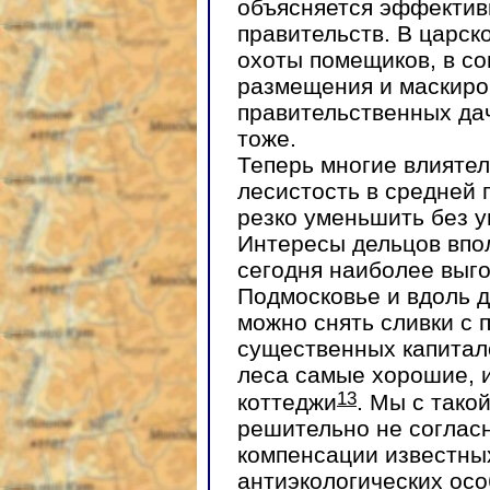
объясняется эффектив
правительств. В царск
охоты помещиков, в со
размещения и маскиро
правительственных дач
тоже.
Теперь многие влиятел
лесистость в средней
резко уменьшить без у
Интересы дельцов впо
сегодня наиболее выго
Подмосковье и вдоль 
можно снять сливки с 
существенных капитал
леса самые хорошие, и
13
коттеджи
. Мы с тако
решительно не согласн
компенсации известны
антиэкологических осо