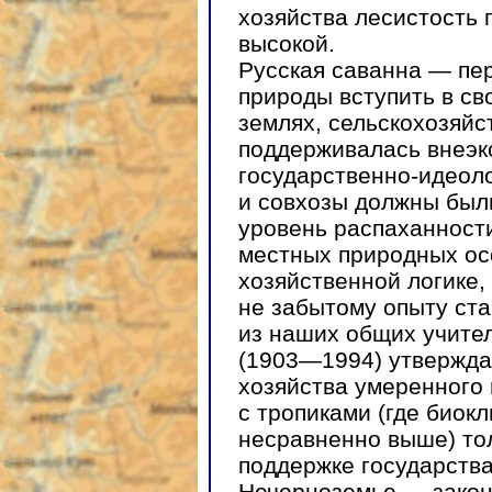
хозяйства лесистость
высокой.
Русская саванна — пе
природы вступить в св
землях, сельскохозяйс
поддерживалась внеэк
государственно-идеол
и совхозы должны был
уровень распаханности
местных природных ос
хозяйственной логике,
не забытому опыту ста
из наших общих учите
(1903—1994) утверждал
хозяйства умеренного
с тропиками (где биок
несравненно выше) то
поддержке государства
Нечерноземье — закон