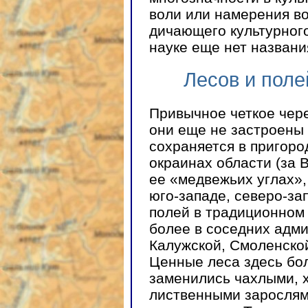
воли или намерения в
дичающего культурног
науке еще нет названи
Лесов и поле
Привычное четкое чере
они еще не застроены
сохраняется в пригоро
окраинах области (за 
ее «медвежьих углах»,
юго-западе, северо-за
полей в традиционном 
более в соседних адм
Калужской, Смоленской
Ценные леса здесь бо
заменились чахлыми, 
лиственными зарослям