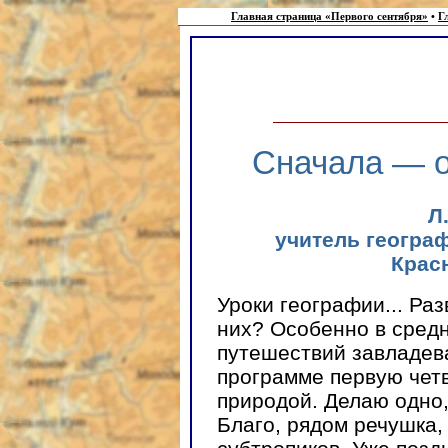
Главная страница «Первого сентября»
•
Г
Сначала — о
Л
учитель географ
Крас
Уроки географии... Ра
них? Особенно в средн
путешествий завладев
программе первую чет
природой. Делаю одно,
Благо, рядом речушка,