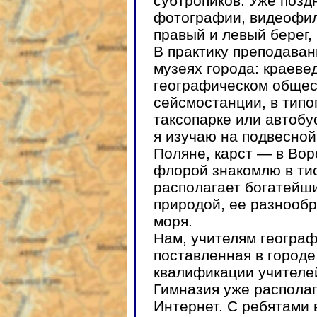
субтропиков. Уже позд
фотографии, видеофил
правый и левый берег, 
В практику преподаван
музеях города: краеве
географическом общест
сейсмостанции, в типо
таксопарке или автобу
я изучаю на подвесной
Поляне, карст — в Вор
флорой знакомлю в ти
располагает богатейш
природой, ее разнообр
моря.
Нам, учителям географ
поставленная в город
квалификации учителе
Гимназия уже распола
Интернет. С ребятами