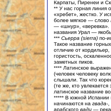
Карпаты, Пиренеи и Ск
**
У нас горная линия о
«хребет», жестко. У и
более мягкое — слово
— «шнур», «веревка». 
названия Урал — якобы
***
Сьерра (sierra)
по-и
Такое название горных
отличие от кордильер,
гористость, оскаленнос
заметных пиков.
****
Латинское выраже
(человек человеку волк
слышали. Так что кор
(те же, кто увлекается
латинское название в
*****
В южной Испании н
начинаются на
гвада-
,
арабского
вади
— река