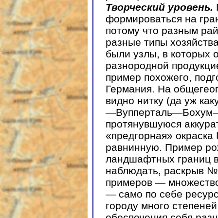
Творческий уровень.
формироваться на гра
потому что разным ра
разные типы хозяйства
были узлы, в которых
разнородной продукци
пример похожего, подг
Германия. На общегео
видно нитку (да уж как
—Вупперталь—Бохум—
протянувшуюся аккурат
«предгорная» окраска
равнинную. Пример ро
ландшафтных границ в
наблюдать, раскрыв № 
примеров — множество
— само по себе ресурс
городу много степеней
обеспечения себя раз