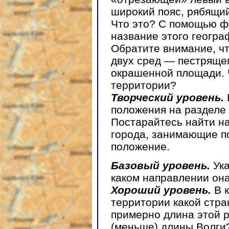
широкий пояс, рябящий
Что это? С помощью ф
название этого геогра
Обратите внимание, чт
двух сред — пестрящег
окрашенной площади.
территории?
Творческий уровень.
положения на разделе
Постарайтесь найти на
города, занимающие п
положение.
Базовый уровень.
Ук
каком направлении она
Хороший уровень.
В 
территории какой стра
примерно длина этой р
(меньше) длины Волги