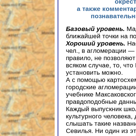
окрес
а также коммента
познавательн
Базовый уровень.
Ма
ближайшей точки на по
Хороший уровень.
На
чел., в агломерации —
правило, не позволяют
всяком случае, то, чт
установить можно.
А с помощью картосхе
городские агломераци
учебнике Максаковско
правдоподобные данн
Каждый выпускник шко
культурного человека, 
слышать такие названи
Севилья. Ни один из эт