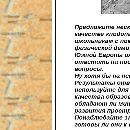
Предложите нес
качестве «подоп
школьникам с по
физической дем
Южной Европы ил
ответить на пос
вопросы.
Ну хотя бы на не
Результаты отв
используйте для
качества образо
обладают ли ми
развития прост
Понаблюдайте за
готовы ли они к