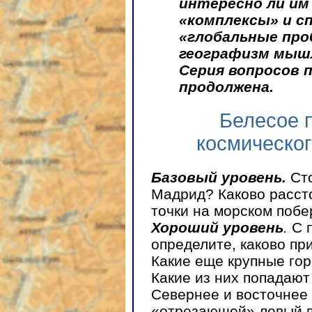
интересно ли им
«комплексы» и с
«глобальные про
географизм мыш
Серия вопросов 
продолжена.
Белесое 
космическо
Базовый уровень.
Ст
Мадрид? Каково расст
точки на морском поб
Хороший уровень
.
С п
определите, каково п
Какие еще крупные го
Какие из них попадают
Севернее и восточнее
«отрезающей» левый в