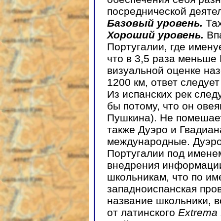
посреднической деяте
Базовый уровень.
Та
Хороший уровень.
Вп
Португалии, где имену
что в 3,5 раза меньше
визуальной оценке наз
1200 км, ответ следуе
Из испанских рек след
бы потому, что он ове
Пушкина). Не помешает
также Дуэро и Гвадиан
международные. Дуэро
Португалии под именем
внедрения информации
школьникам, что по им
западноиспанская про
название школьники, 
от латинского
Extrema 