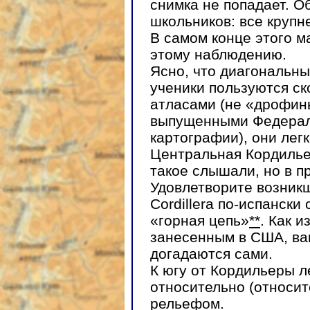
снимка не попадает. О
школьников: все крупн
В самом конце этого м
этому наблюдению.
Ясно, что диагональны
ученики пользуются с
атласами (не «дрофи
выпущенными Федерал
картографии), они легк
Центральная Кордилье
такое слышали, но в п
Удовлетворите возникш
Cordillera по-испански
«горная цепь»
**
. Как 
занесенным в США, ваш
догадаются сами.
К югу от Кордильеры л
относительно (относит
рельефом.