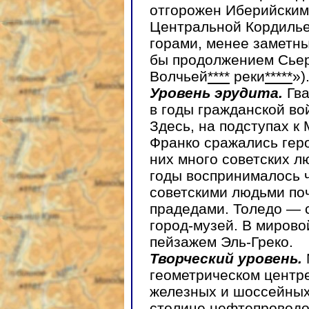
отгорожен Иберийским
Центральной Кордилье
горами, менее заметны
бы продолжением Сьер
Волчьей
****
реки
*****
»)
Уровень эрудита.
Гв
в годы гражданской во
Здесь, на подступах к
Франко сражались гер
них много советских л
годы воспринималось 
советскими людьми поч
прадедами. Толедо — 
город-музей. В мирово
пейзажем Эль-Греко.
Творческий уровень.
геометрическом центре
железных и шоссейных 
столице нефтепроводо