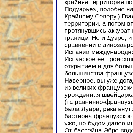
крайняя территория по
Подуэрье», подобно н
Крайнему Северу.) Гва
территории, а потом в
протянувшись аккурат 
границе. Но и Дуэро, 
сравнении с динозавр
Испании международно
Испанское ее происхо
открытием и для больш
большинства французо
Наверное, вы уже дога
из великих французски
урожденная швейцарка,
(та равнинно-французск
была Луара, река вну
бастиона французског
уже, не будем далее ин
От бассейна Эбро вод