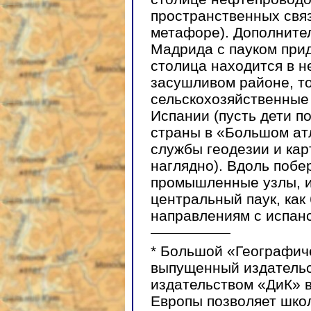
пространственных связ
метафоре). Дополните
Мадрида с пауком прид
столица находится в н
засушливом районе, то
сельскохозяйственные
Испании (пусть дети п
страны в «Большом ат
службы геодезии и кар
наглядно). Вдоль побе
промышленные узлы, и
центральный паук, как
направлениям с испан
*
Большой «Географиче
выпущенный издатель
издательством «ДиК» в 
Европы позволяет шко