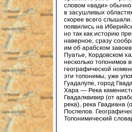
словом «вади» обычно
в засушливых областях
скорее всего слышали.
появились на Иберийск
но так как историю пре
наверное, сразу сообр
им об арабском завоев
Пуатье, Кордовском ха
несколько топонимов в
географической номен
эти топонимы, уже упо
Гуадалупе, город Гвад
Хара — Река каменисто
Гвадалквивир (от араб
река), река Гвадиана (о
Поспелов. Географичес
Топонимический словар