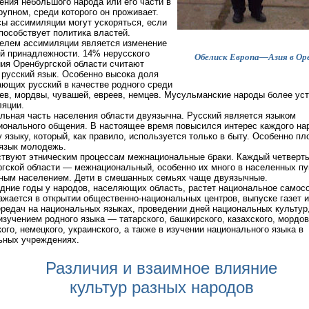
ения небольшого народа или его части в
рупном, среди которого он проживает.
ы ассимиляции могут ускоряться, если
пособствует политика властей.
елем ассимиляции является изменение
й принадлежности. 14% нерусского
Обелиск Европа—Азия в Оре
ия Оренбургской области считают
русский язык. Особенно высока доля
ющих русский в качестве родного среди
ев, мордвы, чувашей, евреев, немцев. Мусульманские народы более ус
яции.
льная часть населения области двуязычна. Русский является языком
онального общения. В настоящее время повысился интерес каждого на
 языку, который, как правило, используется только в быту. Особенно пл
язык молодежь.
твуют этническим процессам межнациональные браки. Каждый четверты
гской области — межнациональный, особенно их много в населенных пу
ным населением. Дети в смешанных семьях чаще двуязычные.
дние годы у народов, населяющих область, растет национальное самосо
ажается в открытии общественно-национальных центров, выпуске газет и
редач на национальных языках, проведении дней национальных культур
изучением родного языка — татарского, башкирского, казахского, мордов
ого, немецкого, украинского, а также в изучении национального языка в
ьных учреждениях.
Различия и взаимное влияние
культур разных народов