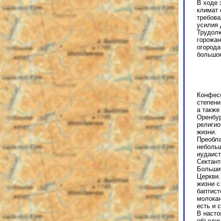
В ходе 
климат 
требова
усилия 
Трудолю
горожан
огорода
большое
Конфесс
степени
а также
Оренбур
религио
жизни.
Преобла
небольш
иудаист
Сектант
Большин
Церкви.
жизни с
баптист
молокан
есть и 
В насто
объедин