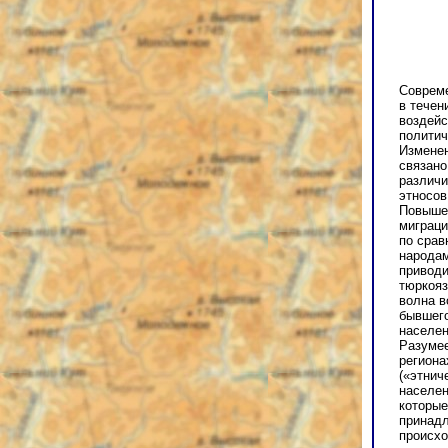
Соврем
в течен
воздейс
политич
Изменен
связано
различи
этносов
Повыше
миграци
по срав
народам
приводи
тюркояз
волна в
бывшего
населен
Разумее
региона
(«этнич
населен
которые
принадл
происхо