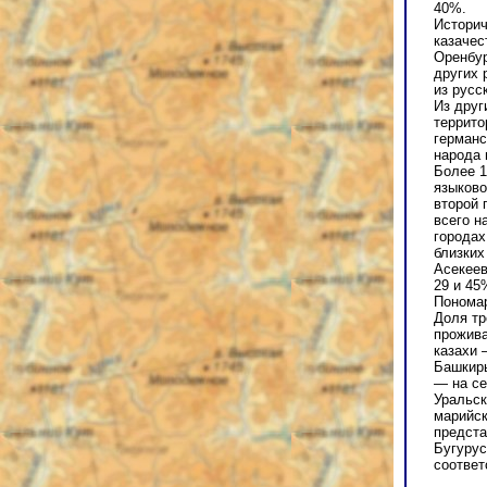
40%.
Историч
казачес
Оренбур
других 
из русс
Из друг
террито
германс
народа 
Более 1
языково
второй 
всего н
городах
близких
Асекеев
29 и 45
Пономар
Доля тр
прожива
казахи 
Башкиры
— на се
Уральск
марийск
предста
Бугурус
соответ