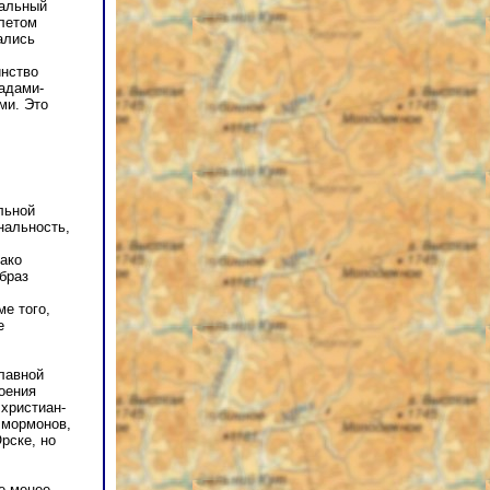
тальный
летом
ались
инство
адами-
ми. Это
льной
нальность,
ако
браз
е того,
е
лавной
оения
христиан-
 мормонов,
рске, но
е менее