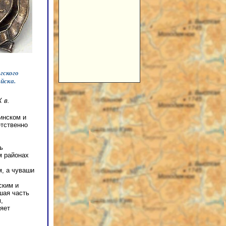
гского
ойска.
 в.
линском и
тственно
ь
м районах
м, а чуваши
ским и
шая часть
,
ляет