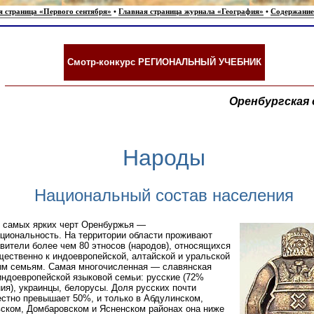
я страница «Первого сентября»
•
Главная страница журнала «География»
•
Содержание
Смотр-конкурс РЕГИОНАЛЬНЫЙ УЧЕБНИК
Оренбургская
Народы
Национальный состав населения
 самых ярких черт Оренбуржья —
циональность. На территории области проживают
вители более чем 80 этносов (народов), относящихся
ественно к индоевропейской, алтайской и уральской
ым семьям. Самая многочисленная — славянская
индоевропейской языковой семьи: русские (72%
ия), украинцы, белорусы. Доля русских почти
стно превышает 50%, и только в Абдулинском,
ском, Домбаровском и Ясненском районах она ниже