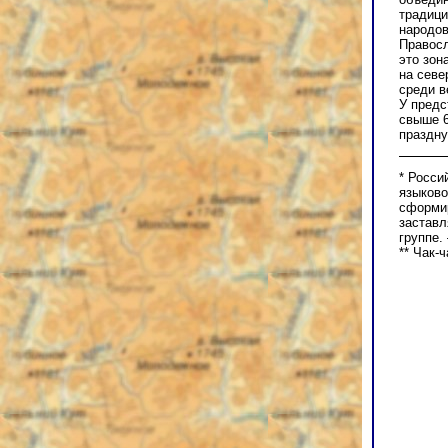
традици
народов
Правосл
это зон
на севе
среди в
У предс
свыше 6
праздну
*
Россий
языково
сформир
заставл
группе.
**
Чак-ч