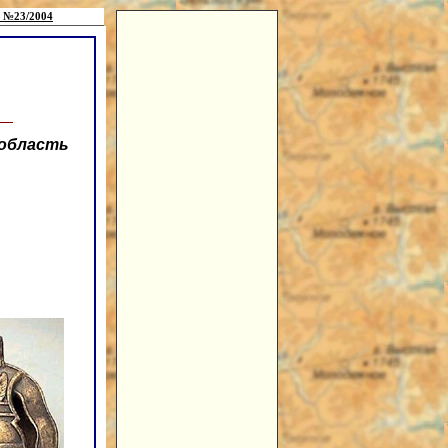
 №23/2004
 область