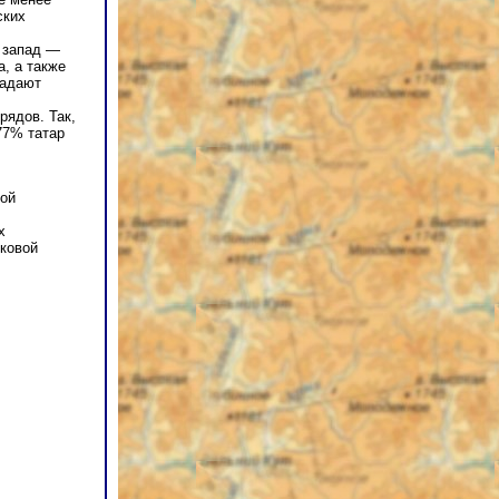
ских
и запад —
а, а также
ладают
рядов. Так,
77% татар
кой
х
ыковой