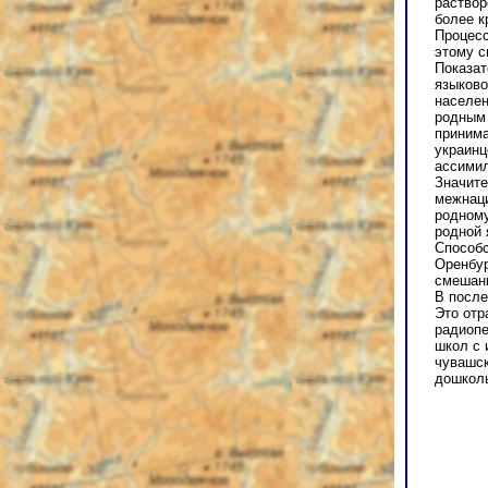
раствор
более к
Процесс
этому с
Показат
языково
населен
родным 
принима
украинц
ассимил
Значите
межнаци
родному
родной 
Способс
Оренбур
смешан
В после
Это отр
радиопе
школ с 
чувашск
дошкол