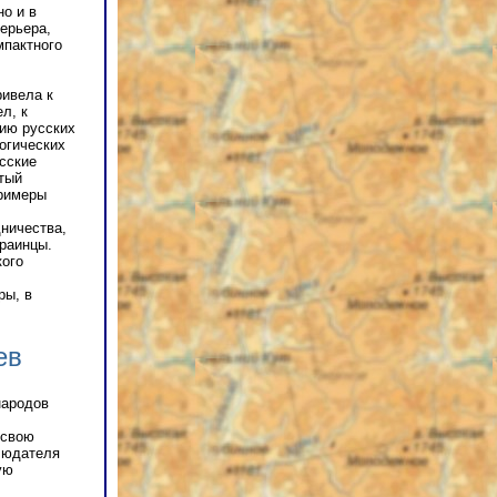
но и в
ерьера,
мпактного
ривела к
л, к
нию русских
огических
сские
тый
римеры
ничества,
краинцы.
кого
ры, в
ев
народов
 свою
людателя
ую