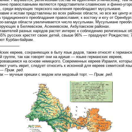
онно православными являются представители славянских и финно-угор
, среди верующих тюркского населения преобладают мусульмане.
авие и ислам представлены во всех районах области, но все же центр 
а традиционного преобладания православия; к востоку и югу от Оренбург
ро-западе области увеличивается число мусульман. Мусульмане преоб
ерующих в Беляевском, Асекеевском, Акбулакском районах.
тавителей разных народов растет интерес к соблюдению религиозных об
5% русских крестят своих детей, свыше 96% — празднуют Рождество; 
ют Курбан-байрам.
ских евреев, сохраняющих в быту язык дедов, также относят к германс
й группе, так как говорят они на идише — языке германских евреев,
овавшемся на основе немецкого. Современных евреев Израиля, которы
яют учить иврит, следует относить к исконной для евреев семитской яз
 —
Прим. ред.
ак — мучные орешки с медом или медовый торт. —
Прим. ред.