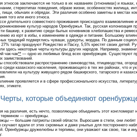
я этносов заключаются не только в их названиях (этнонимах) и языках, 
нании, стереотипах поведения, образе жизни, особенностях жилища, инт
 пищи, обычаях и обрядах. Эти различия особенно заметны в местах ко
ния того или иного этноса.
ссе длительного совместного проживания происходило взаимовлияние и
роникновение культур народов Оренбуржья. Так, русская колонизация п
ти башкир, к развитию среди былых кочевников хлебопашества и ремесе
ению из юрт в избы, к изменениям в одежде и питании. Большому влия
ных традиций подверглись чуваши, удмурты, мордва. По данным социол
 27% татар празднуют Рождество и Пасху, 5,5% крестят своих детей. Ру
ли здесь некоторые черты культуры других народов. Например, знамени
ий чак-чак
**
— одно из любимых блюд всех оренбуржцев. Существуют п
х заимствований.
ы способствовали распространению свиноводства, птицеводства, огород
о среди казахского населения, проживающего в тех же районах, что и у
овлияли на культуру живущего рядом башкирского, татарского и казахс
ия.
лияние проявляется и в сфере профессионального искусства, литерату
ях, этикете.
Черты, которые объединяют оренбуржц
я на различия, есть нечто, позволяющее объединить этот конгломерат 
 термином — оренбуржцы.
жцы — большие патриоты своей области. Выросшие в степи, они любят
 скучают вдали от этих скромных и даже унылых для постороннего наб
й. Оренбуржцы дружелюбны и терпимы, они уважают как свою, так и ин
у.