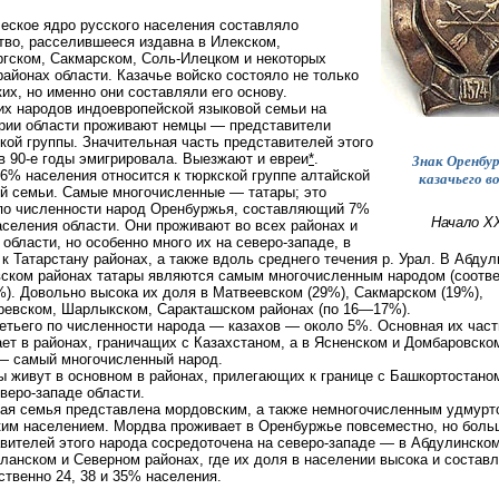
еское ядро русского населения составляло
тво, расселившееся издавна в Илекском,
гском, Сакмарском, Соль-Илецком и некоторых
районах области. Казачье войско состояло не только
ких, но именно они составляли его основу.
их народов индоевропейской языковой семьи на
рии области проживают немцы — представители
кой группы. Значительная часть представителей этого
в 90-е годы эмигрировала. Выезжают и евреи
*
.
Знак Оренбур
6% населения относится к тюркской группе алтайской
казачьего в
й семьи. Самые многочисленные — татары; это
по численности народ Оренбуржья, составляющий 7%
Начало ХХ
аселения области. Они проживают во всех районах и
 области, но особенно много их на северо-западе, в
 к Татарстану районах, а также вдоль среднего течения р. Урал. В Абду
ском районах татары являются самым многочисленным народом (соотве
%). Довольно высока их доля в Матвеевском (29%), Сакмарском (19%),
евском, Шарлыкском, Саракташском районах (по 16—17%).
етьего по численности народа — казахов — около 5%. Основная их част
ет в районах, граничащих с Казахстаном, а в Ясненском и Домбаровско
— самый многочисленный народ.
 живут в основном в районах, прилегающих к границе с Башкортостано
веро-западе области.
ая семья представлена мордовским, а также немногочисленным удмурт
им населением. Мордва проживает в Оренбуржье повсеместно, но боль
вителей этого народа сосредоточена на северо-западе — в Абдулинском
ланском и Северном районах, где их доля в населении высока и состав
ственно 24, 38 и 35% населения.