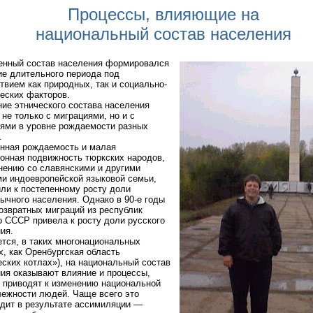
Процессы, влияющие на
национальный состав населения
енный состав населения формировался
ие длительного периода под
твием как природных, так и социально-
еских факторов.
ие этнического состава населения
 не только с миграциями, но и с
ями в уровне рождаемости разных
.
нная рождаемость и малая
онная подвижность тюркских народов,
нению со славянскими и другими
и индоевропейской языковой семьи,
ли к постепенному росту доли
ычного населения. Однако в 90-е годы
озвратных миграций из республик
 СССР привела к росту доли русского
ия.
тся, в таких многонациональных
х, как Оренбургская область
еских котлах»), на национальный состав
ия оказывают влияние и процессы,
 приводят к изменению национальной
ежности людей. Чаще всего это
дит в результате ассимиляции —