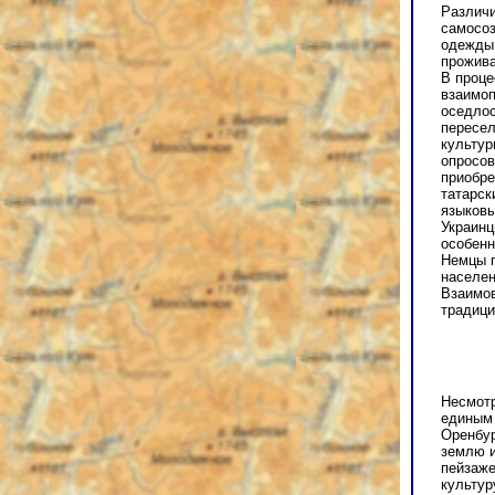
Различи
самосоз
одежды,
прожива
В проце
взаимоп
оседлос
пересел
культур
опросов
приобре
татарск
языковы
Украинц
особенн
Немцы п
населен
Взаимов
традици
Несмотр
единым
Оренбур
землю и
пейзаже
культур