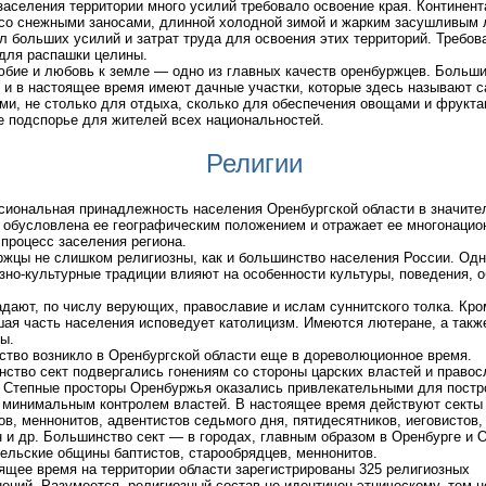
заселения территории много усилий требовало освоение края. Континен
со снежными заносами, длинной холодной зимой и жарким засушливым 
л больших усилий и затрат труда для освоения этих территорий. Требов
для распашки целины.
бие и любовь к земле — одно из главных качеств оренбуржцев. Больш
 и в настоящее время имеют дачные участки, которые здесь называют с
ми, не столько для отдыха, сколько для обеспечения овощами и фрукта
 подспорье для жителей всех национальностей.
Религии
иональная принадлежность населения Оренбургской области в значите
 обусловлена ее географическим положением и отражает ее многонацио
 процесс заселения региона.
жцы не слишком религиозны, как и большинство населения России. Одн
зно-культурные традиции влияют на особенности культуры, поведения, о
дают, по числу верующих, православие и ислам суннитского толка. Кром
ая часть населения исповедует католицизм. Имеются лютеране, а такж
ы.
ство возникло в Оренбургской области еще в дореволюционное время.
ство сект подвергались гонениям со стороны царских властей и правос
 Степные просторы Оренбуржья оказались привлекательными для постр
 минимальным контролем властей. В настоящее время действуют секты 
ов, меннонитов, адвентистов седьмого дня, пятидесятников, иеговистов,
 и др. Большинство сект — в городах, главным образом в Оренбурге и О
сельские общины баптистов, старообрядцев, меннонитов.
ящее время на территории области зарегистрированы 325 религиозных
ений. Разумеется, религиозный состав не идентичен этническому, тем н