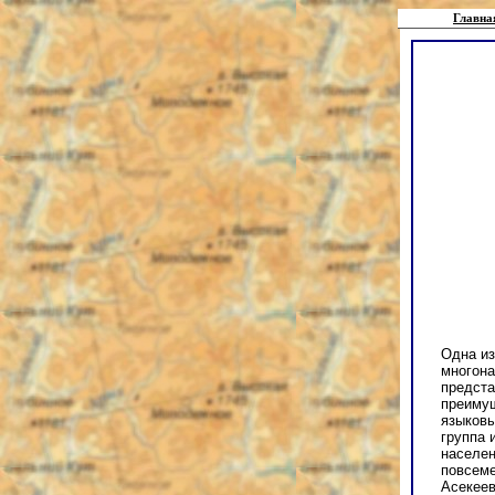
Главна
Одна из
многона
предста
преимущ
языков
группа 
населен
повсеме
Асекеев