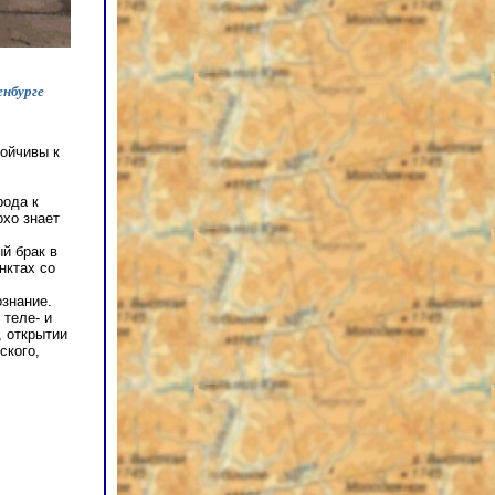
нбурге
тойчивы к
рода к
охо знает
й брак в
нктах со
знание.
 теле- и
, открытии
ского,