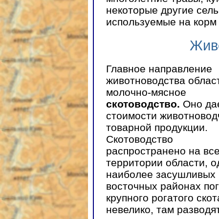
некоторые другие сель
используемые на корм 
Жив
Главное направление
животноводства облас
молочно-мясное
скотоводство.
Оно дае
стоимости животновод
товарной продукции.
Скотоводство
распространено на вс
территории области, о
наиболее засушливых
восточных районах по
крупного рогатого скот
невелико, там разводя