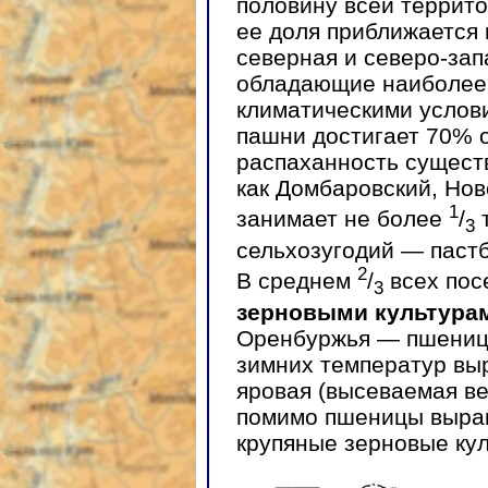
половину всей террито
ее доля приближается
северная и северо-зап
обладающие наиболее
климатическими услов
пашни достигает 70% 
распаханность существ
как Домбаровский, Нов
1
занимает не более
/
т
3
сельхозугодий — паст
2
В среднем
/
всех пос
3
зерновыми культура
Оренбуржья — пшеница
зимних температур вы
яровая (высеваемая в
помимо пшеницы выращ
крупяные зерновые кул