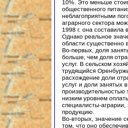
10%. Это меньше стоим
общественного питания
неблагоприятными пог
аграрного сектора мож
1998 г. она составила 
Однако реальное значе
области существенно 
Во-первых, доля занят
больше, чем доля отра
услуг. В сельском хоз
трудящийся Оренбуржь
расхождение доли отра
услуг и доли занятых 
производительностью т
низким уровнем оплаты
специалисты-аграрии,
продукцию.
Во-вторых, значение с
том, что оно обеспечи