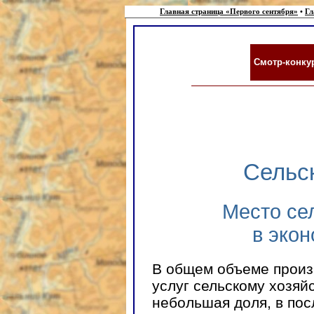
Главная страница «Первого сентября»
•
Гл
Смотр-конк
Сельс
Место се
в эко
В общем объеме произ
услуг сельскому хозяй
небольшая доля, в пос