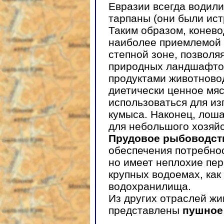
Евразии всегда водил
тарпаны (они были истр
Таким образом, конево
наиболее приемлемой 
степной зоне, позволя
природных ландшафтов
продуктами животновод
диетически ценное мяс
использоваться для из
кумыса. Наконец, лоша
для небольшого хозяйс
Прудовое рыбоводст
обеспечения потребно
но имеет неплохие пер
крупных водоемах, как
водохранилища.
Из других отраслей жи
представлены
пушное 