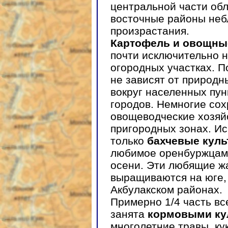
центральной части об
восточные районы неб
произрастания.
Картофель и овощны
почти исключительно н
огородных участках. 
не зависят от природн
вокруг населенных пун
городов. Немногие со
овощеводческие хозяйс
пригородных зонах. Ис
только
бахчевые кул
любимое оренбуржцами
осени. Эти любящие жа
выращиваются на юге,
Акбулакском районах.
Примерно 1/4 часть вс
занята
кормовыми ку
многолетние травы, ку