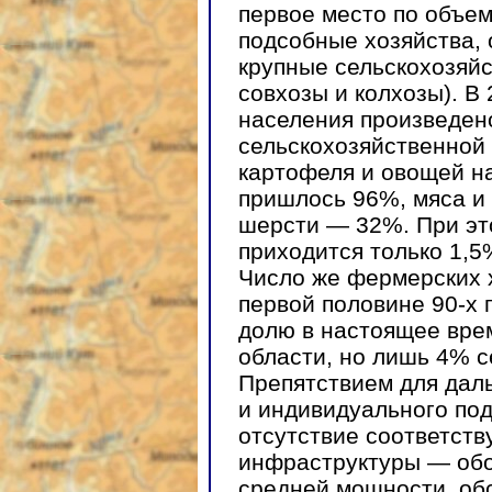
первое место по объе
подсобные хозяйства, 
крупные сельскохозяй
совхозы и колхозы). В
населения произведен
сельскохозяйственной 
картофеля и овощей н
пришлось 96%, мяса и
шерсти — 32%. При эт
приходится только 1,
Число же фермерских х
первой половине 90-х 
долю в настоящее вре
области, но лишь 4% с
Препятствием для дал
и индивидуального под
отсутствие соответст
инфраструктуры — обо
средней мощности, об