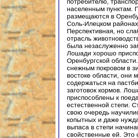
потребителю, транспо
населенным пунктам. 
размещаются в Оренбу
Соль-Илецком районах
Перспективная, но сла
отрасль животноводст
была незаслуженно за
Лошади хорошо приспо
Оренбургской области
снежным покровом в зи
востоке области, они 
содержаться на пастб
заготовок кормов. Ло
приспособлены к поед
естественной степи. 
свою очередь научили
копытных и даже нужда
выпаса в степи начин
свойственные ей. Это с