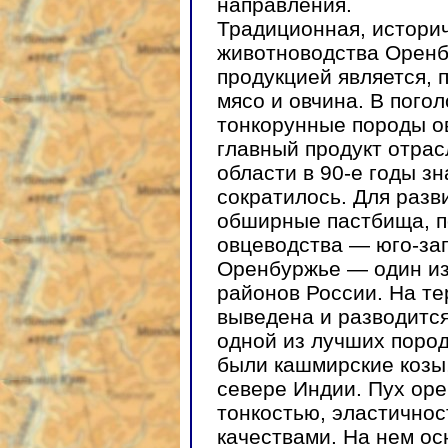
направления.
Традиционная, истори
животноводства Орен
продукцией является, 
мясо и овчина. В пого
тонкорунные породы ов
главный продукт отра
области в 90-е годы зн
сократилось. Для раз
обширные пастбища, п
овцеводства — юго-зап
Оренбуржье — один из
районов России. На те
выведена и разводится
одной из лучших пород
были кашмирские козы,
севере Индии. Пух оре
тонкостью, эластично
качествами. На нем о