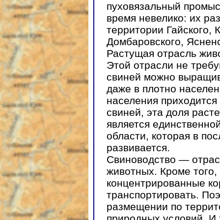
пуховязальный промыс
время невелико: их ра
территории Гайского, 
Домбаровского, Ясненс
Растущая отрасль жив
Этой отрасли не треб
свиней можно выращив
даже в плотно населен
населения приходится 
свиней, эта доля раст
является единственно
области, которая в по
развивается.
Свиноводство — отрас
животных. Кроме того,
концентрированные ко
транспортировать. Поэ
размещении по террит
природных условий. И 