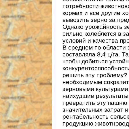
потребности животнов
кормах и все другие х
вывозить зерно за пре
Однако урожайность з
сильно колеблется в з
условий и качества пр
В среднем по области 
составляла 8,4 ц/га. 
чтобы добиться устойч
конкурентоспособности
решить эту проблему? 
необходимым сократит
зерновыми культурами,
наихудшие результаты 
превратить эту пашню 
значительных затрат и
рентабельность сельск
продукцию животновод