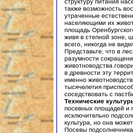
структуру питания на
также возможность вос
утраченные естествен
населяющими их живот
площадь Оренбургского
живя в степной зоне, 
всего, никогда не вид
Представьте, что в ле
разумности сокращени
животноводства говор
в древности эту терр
именно животноводств
тысячелетия приспосо
соседствовать с паст
Технические культур
посевных площадей и 
исключительно подсол
культура, но она может
Посевы подсолнечника