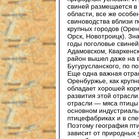
свиней размещается в 
области, все же особе
свиноводства вблизи 
крупных городов (Орен
Орск, Новотроицк). Зн
годы поголовье свиней
Адамовском, Кваркенск
район вышел даже на в
Бугурусланского, по п
Еще одна важная отр
Оренбуржье, как круп
обладает хорошей кор
развития этой отрасли
отрасли — мяса птицы
основном индустриаль
птицефабриках и в сп
Поэтому география пти
зависит от природных 