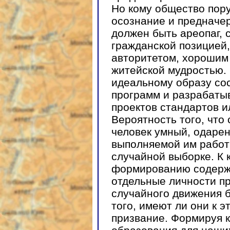
Но кому общество пору
осознание и предначе
должен быть ареопаг, 
гражданской позицией
авторитетом, хорошим 
житейской мудростью.
идеальному образу со
программ и разрабаты
проектов стандартов и
Вероятность того, что
человек умный, одаре
выполняемой им работы
случайной выборке. К 
формированию содерж
отдельные личности п
случайного движения б
того, имеют ли они к 
призвание. Формируя к