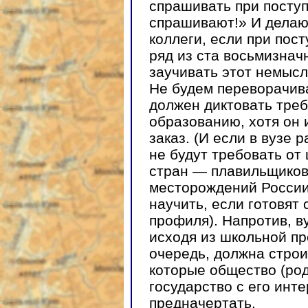
спрашивать при поступ
спрашивают!» И делают
коллеги, если при пос
ряд из ста восьмизнач
заучивать этот немыс
Не будем переворачиват
должен диктовать тре
образованию, хотя он
заказ. (И если в вузе
не будут требовать от
стран — плавильщиков
месторождений России;
научить, если готовят
профиля). Напротив, в
исходя из школьной пр
очередь, должна строи
которые общество (ро
государство с его инт
предначертать.