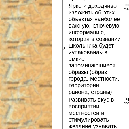
Ярко и доходчиво
Ге
фа
изложить об этих
объектах наиболее
важную, ключевую
информацию,
которая в сознании
школьника будет
3
«упакована» в
емкие
запоминающиеся
образы (образ
города, местности,
территории,
района, страны)
Развивать вкус в
Пе
пр
восприятии
местностей и
стимулировать
желание узнавать