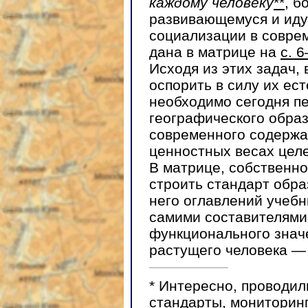
каждому человеку
**
, б
развивающемуся и иду
социализации в соврем
дана в матрице на
с. 
Исходя из этих задач,
оспорить в силу их ес
необходимо сегодня п
географического обра
современного содержа
ценностных весах цел
В матрице, собственно,
строить стандарт обра
него оглавлений учебн
самими составителями 
функционального знач
растущего человека —
*
Интересно, проводили
стандарты, мониторин