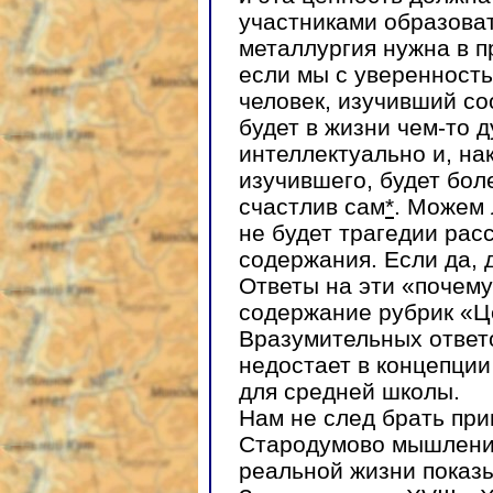
участниками образова
металлургия нужна в п
если мы с уверенност
человек, изучивший со
будет в жизни чем-то 
интеллектуально и, на
изучившего, будет бол
счастлив сам
*
. Можем 
не будет трагедии рас
содержания. Если да, 
Ответы на эти «почем
содержание рубрик «Це
Вразумительных ответо
недостает в концепции
для средней школы.
Нам не след брать при
Стародумово мышление
реальной жизни показы