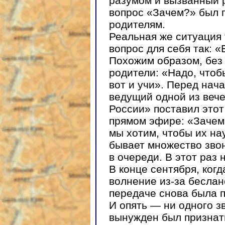
разумом и вызванный 
вопрос «Зачем?» был 
родителям.
Реальная же ситуация 
вопрос для себя так: «
Похожим образом, без
родители: «Надо, чтобы
вот и учи». Перед нач
ведущий одной из веч
России» поставил этот
прямом эфире: «Зачем
мы хотим, чтобы их н
бывает множество зво
в очереди. В этот раз 
В конце сентября, ког
волнение из-за беслан
передаче снова была 
И опять — ни одного з
вынужден был признать