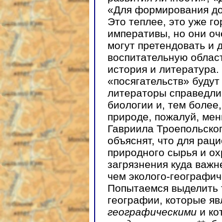
«Для формирования до
Это теплее, это уже го
императивы, но они оч
могут претендовать и 
воспитательную област
история и литература.
«посягательств» будут
литераторы справедлив
биологии и, тем более
природе, пожалуй, мен
Гавриила Троепольско
объяснят, что для рац
природного сырья и о
загрязнения куда важн
чем эколого-географич
Попытаемся выделить 
географии, которые я
географическими
и ко