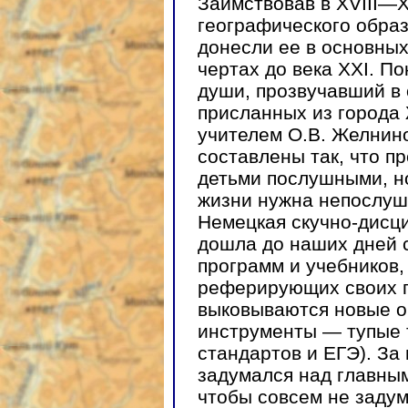
Заимствовав в XVIII—X
географического обра
донесли ее в основны
чертах до века XXI. П
души, прозвучавший в 
присланных из города
учителем О.В. Желнин
составлены так, что п
детьми послушными, но
жизни нужна непослу
Немецкая скучно-дисц
дошла до наших дней 
программ и учебников,
реферирующих своих п
выковываются новые о
инструменты — тупые 
стандартов и ЕГЭ). За 
задумался над главным
чтобы совсем не заду