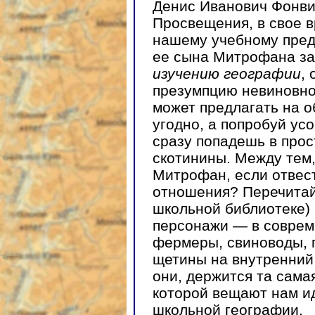
Денис Иванович Фонви
Просвещения, в свое 
нашему учебному предм
ее сына Митрофана з
изучению географии
,
презумпцию невиновно
может предлагать на о
угодно, а попробуй ус
сразу попадешь в прост
скотинины. Между тем,
Митрофан, если отвест
отношения? Перечитайт
школьной библиотеке) 
персонажи — в совре
фермеры, свиноводы, 
щетины на внутренний 
они, держится та сама
которой вещают нам и
школьной географии.