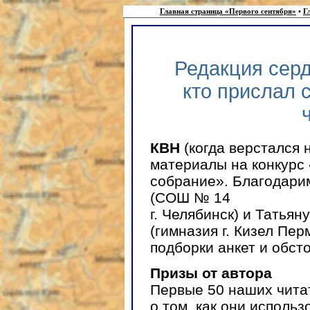
Главная страница «Первого сентября»
•
Г
Редакция серд
кто прислал 
КВН
(когда верстался 
материалы на конкурс 
собрание». Благодар
(СОШ № 14
г. Челябинск) и Тать
(гимназия г. Кизел Пер
подборки анкет и обст
Призы от автора
Первые 50 наших чит
о том, как они исполь