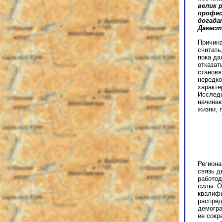
велик 
профес
догада
Дагест
Причина
считать
пока да
отказат
становя
нередко
характе
Исследо
начинаю
жизни, 
Региона
связь д
работод
силы. О
квалифи
распред
демогра
ее сокр