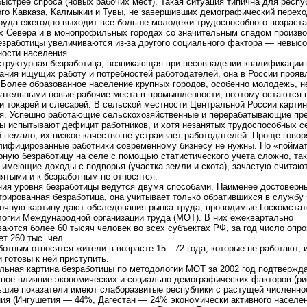
быстрее спроса (новых рабочих мест). Такая ситуация типична для респу
го Кавказа, Калмыкии и Тувы, не завершивших демографический переход
руда ежегодно выходит все больше молодежи трудоспособного возраста
х Севера и в монопрофильных городах со значительным спадом произв
езработицы увеличиваются из-за другого социального фактора — невысо
ости населения.
структурная безработица, возникающая при несовпадении квалификации 
ания ищущих работу и потребностей работодателей, она в России прояв
 Более образованное население крупных городов, особенно молодежь, н
ательными новые рабочие места в промышленности, поэтому остаются 
и токарей и слесарей. В сельской местности Центральной России карти
я. Успешно работающие сельскохозяйственные и перерабатывающие пре
 испытывают дефицит работников, и хотя незанятых трудоспособных с
 немало, их низкое качество не устраивает работодателей. Проще говор
лифицированные работники современному бизнесу не нужны. Но «пойма
рную безработицу на селе с помощью статистического учета сложно, так
 имеющие доходы с подворья (участка земли и скота), зачастую считаю
ятыми и к безработным не относятся.
ия уровня безработицы ведутся двумя способами. Наименее достовер
трированная безработица, она учитывает только обратившихся в службу 
очную картину дают обследования рынка труда, проводимые Госкомстат
огии Международной организации труда (МОТ). В них ежеквартально
аются более 60 тысяч человек во всех субъектах РФ, за год число опр
ет 260 тыс. чел.
ботным относятся жители в возрасте 15—72 года, которые не работают, 
и готовы к ней приступить.
льная картина безработицы по методологии МОТ за 2002 год подтвержд
ное влияние экономических и социально-демографических факторов (рис
шие показатели имеют слаборазвитые республики с растущей численн
ия (Ингушетия — 44%, Дагестан — 24% экономически активного населен