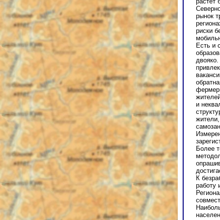
растет 
Северно
рынок т
региона
риски б
мобильн
Есть и 
образов
двояко.
привлек
ваканси
обратна
фермеры
жителей
и неква
структу
жители,
самозан
Измерен
зарегис
Более т
методол
опрашив
достига
К безра
работу 
Региона
совмест
Наиболь
населен