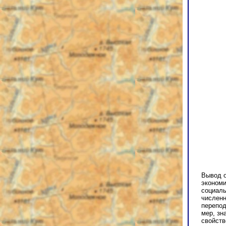
Вывод о
экономи
социаль
численн
перепод
мер, зн
свойств