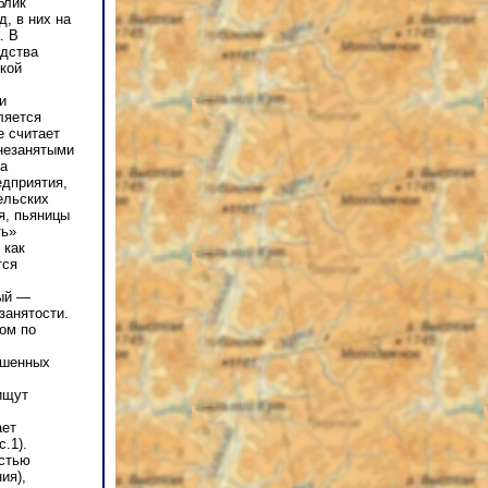
блик
, в них на
. В
одства
кой
и
ляется
е считает
незанятыми
на
дприятия,
ельских
я, пьяницы
ть»
 как
тся
ный —
занятости.
ом по
ошенных
ищут
ает
.1).
остью
ия),