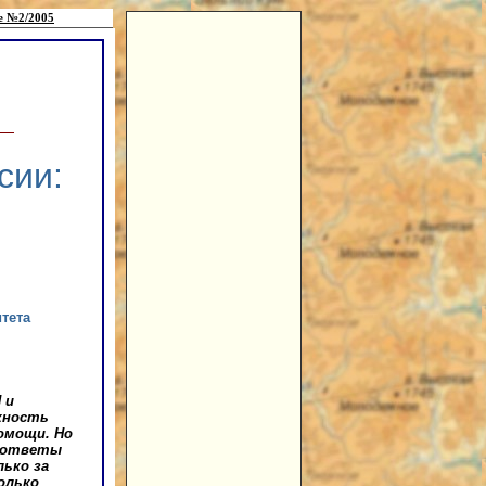
е №2/2005
сии:
тета
 и
жность
омощи. Но
е ответы
лько за
олько