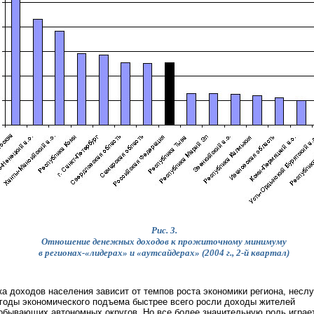
Рис. 3.
Отношение денежных доходов к прожиточному минимуму
в регионах-«лидерах» и «аутсайдерах» (2004 г., 2-й квартал)
а доходов населения зависит от темпов роста экономики региона, неслу
годы экономического подъема быстрее всего росли доходы жителей
бывающих автономных округов. Но все более значительную роль играе