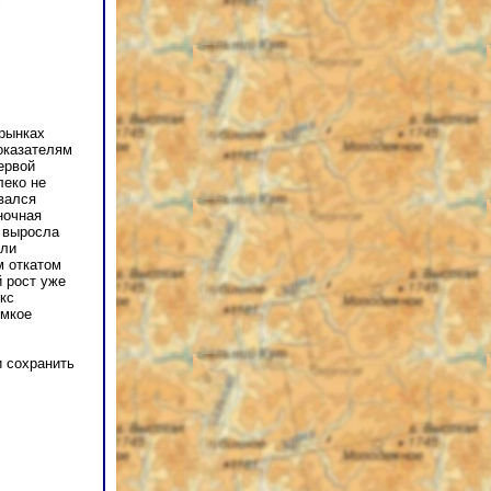
 рынках
оказателям
ервой
леко не
вался
ночная
а выросла
ели
м откатом
 рост уже
кс
емкое
и сохранить