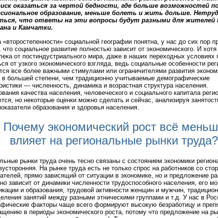
риск оказаться за чертой бедности, где больше возможностей 
сиональное образование, меньше болеть и жить дольше. Нетру
ться, что ответы на эти вопросы будут разными для жителей 
ана и Камчатки.
 «второстепенности» социальной географии понятна, у нас до сих пор п
, что социальное развитие полностью зависит от экономического. И хотя
лека от постиндустриального мира, даже в наших переходных условиях 
ься от узкого экономического взгляда, ведь социальные особенности рег
тся все более важными стимулами или ограничителями развития эконом
 в большей степени, чем традиционно учитываемые демографические
ристики — численность, динамика и возрастная структура населения.
вания качества населения, человеческого и социального капитала реги
тся, но некоторые оценки можно сделать и сейчас, анализируя занятост
показатели образования и здоровья населения.
Почему экономический рост всё мень
влияет на региональные рынки труда?
льные рынки труда очень тесно связаны с состоянием экономики региона
вусторонняя. На рынке труда есть не только спрос на работников со сто
ателей, прямо зависящий от ситуации в экономике, но и предложение р
но зависит от динамики численности трудоспособного населения, его мо
кации и образования, трудовой активности женщин и мужчин, традицион
еления занятий между разными этническими группами и т.д. У нас в Ро
фические факторы чаще всего формируют высокую безработицу и преп
ащению в периоды экономического роста, потому что предложение на ры