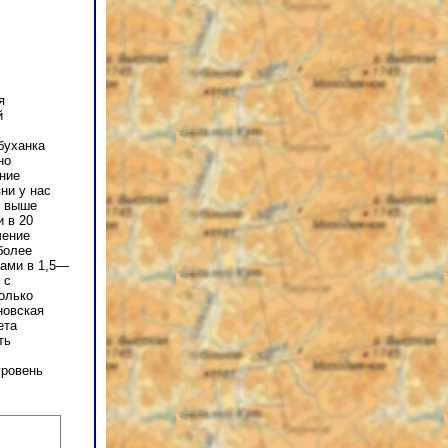
я
й
буханка
но
ение
ни у нас
з выше
и в 20
чение
более
дами в 1,5—
 с
олько
новская
ета
ть
уровень