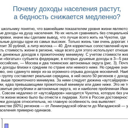
Почему доходы населения растут,
а бедность снижается медленно?
школьнику понятно, что важнейшим показателем уровня жизни являютс
е доходы на душу населения. Но их нельзя сравнивать без специально
ировки, иначе мы сделаем вывод, что лучше всего жить на Чукотке, где
ьные доходы одни из самых высоких. Только жизнь там очень дорогая: 
тоит 30 рублей, а литр молока — 40. Для корректных сопоставлений нуж
ть стоимость жизни в регионе, чаще всего для этого используют отнош
 денежных доходов к прожиточному минимуму. С учетом стоимости жиз
ри «богатых» субъекта федерации, в которых душевые доходы в 3—5 ра
оссийских, — Москва и два тюменских автономных округа (рис. 3). Почт
х доходы близки к средним по стране или немного ниже. Но среднее зна
во, оно сдвинуто вверх из-за огромного отрыва доходов москвичей. Наи
группу составляет реальная середина, в ней около 50 регионов с дохо
а выше прожиточного минимума. За ними следует дюжина «аутсайдеров»
и, едва превышающими прожиточный минимум или даже ниже. Это не т
звитые республики и автономные округа, но и наиболее проблемная Ива
. Совсем недалеко от «аутсайдеров» находится Чукотка, которую без уч
ти жизни можно было бы отнести к лидерам. Хотя в России достовернос
ики доходов относительна, но главную особенность она выявляет:
инстве (60%) регионов — от Ленинградской области до Магаданской — 
аселения примерно одинаков.