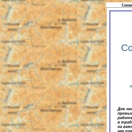
Главна
Со
г
Для лю
промыш
работа
в трад
на важ
нее пл