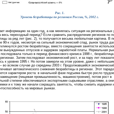
Рис. 1.
Уровень безработицы по регионам России, %, 2002 г.
ает информацию за один год, а как менялась ситуация на региональных
а весь переходный период? Если сравнить распределение регионов по п
тицы за ряд лет (рис. 2), то получается весьма любопытная картина. В п
е 90-х годов, несмотря на сильный экономический спад, рынок труда да
ткликнулся ростом безработицы, вместо сокращения занятости использо
м вынужденных отпусков и задержек заработной платы. Нормальная ры
 последовала только в период финансового кризиса 1998 г., безработиц
 регионах. Затем последовал экономический рост, и за пару лет показат
сь к уровню 1995 г. Но потом замерли на этом уровне, даже с небольши
— во всяком случае до середины 2003 г. Продолжавшийся экономический
печивал автоматического снижения безработицы в регионах. Этот парадо
ется характером роста: в начальной фазе подъема быстро росло трудо
замещение (пищевая промышленность, машиностроение), потом рост в
льной степени обеспечивался экспортными сырьевыми отраслями, а они
емки и к тому же начали сокращать занятость, чтобы снизить издержки 
нтоспособность на мировых рынках.