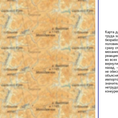
Карта д
труда з
безрабо
половин
сразу о
механиз
реакция
во всех
вернули
назад, 
не обес
объясня
импорто
значите
нетрудо
конкуре