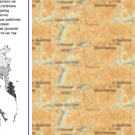
алеко не
еспублика
ериод
метно
вые рабочие
довая
ым рынком
ти не так