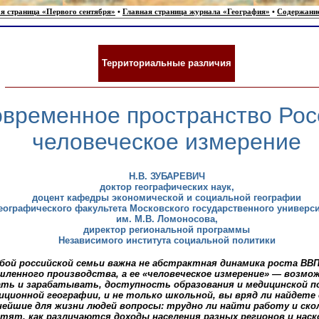
я страница «Первого сентября»
•
Главная страница журнала «География»
•
Содержани
Территориальные различия
временное пространство Рос
человеческое измерение
Н.В. ЗУБАРЕВИЧ
доктор географических наук,
доцент кафедры экономической и социальной географии
еографического факультета Московского государственного универси
им. М.В. Ломоносова,
директор региональной программы
Независимого института социальной политики
бой российской семьи важна не абстрактная динамика роста ВВП
ленного производства, а ее «человеческое измерение» — возмо
ть и зарабатывать, доступность образования и медицинской п
иционной географии, и не только школьной, вы вряд ли найдет
нейшие для жизни людей вопросы: трудно ли найти работу и ско
атят, как различаются доходы населения разных регионов и наск