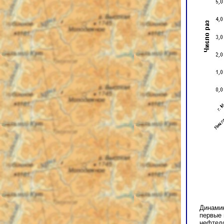
Динамик
первые 
нефтедо