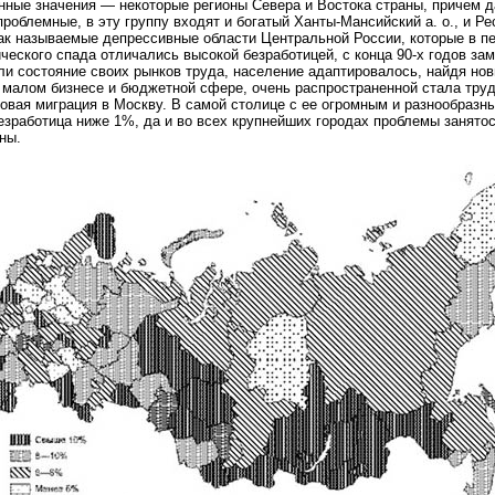
ные значения — некоторые регионы Севера и Востока страны, причем д
проблемные, в эту группу входят и богатый Ханты-Мансийский а. о., и Р
ак называемые депрессивные области Центральной России, которые в п
ческого спада отличались высокой безработицей, с конца 90-х годов за
и состояние своих рынков труда, население адаптировалось, найдя но
 малом бизнесе и бюджетной сфере, очень распространенной стала тру
овая миграция в Москву. В самой столице с ее огромным и разнообразн
езработица ниже 1%, да и во всех крупнейших городах проблемы занятос
ны.