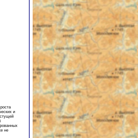
 роста
ческих и
астущей
й
ированных
ке не