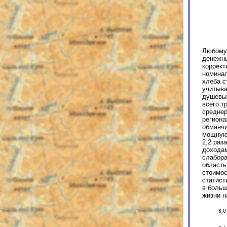
Любому 
денежны
коррект
номинал
хлеба с
учитыва
душевых
всего т
среднер
региона
обманчи
мощную 
2,2 раз
доходам
слабора
область
стоимос
статист
в больш
жизни н