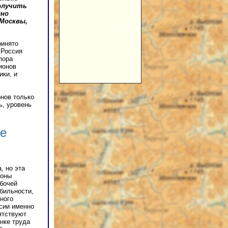
получить
дно
Москвы,
ринято
 Россия
пора
ионов
ики, и
онов только
ь, уровень
ше
, но эта
роны
абочей
бильности,
ного
ссии именно
ятствуют
нке труда