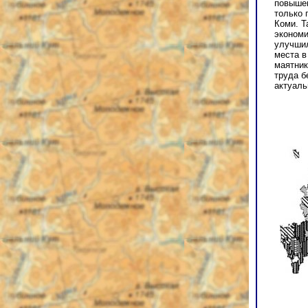
повышен
только 
Коми. Т
экономи
улучшил
места в
маятник
труда б
актуаль