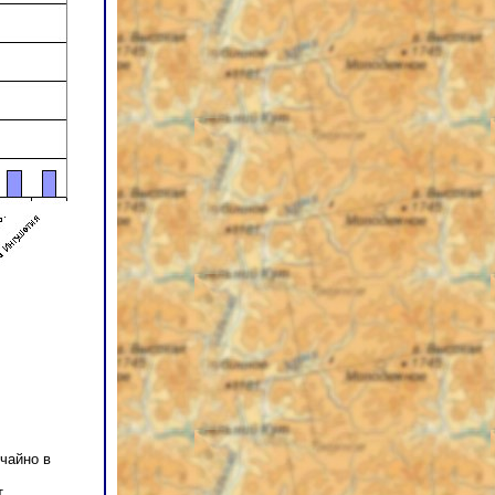
чайно в
т