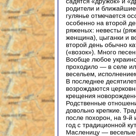
садятся «дружок» и «д
родители и ближайшие
гулянье отмечается о
особенно на второй де
ряженых: невесты (ря
женщина), цыганки и в
второй день обычно ка
(«возок»). Много песен
Вообще любое украинск
проходило — в селе ил
весельем, исполнение
В последнее десятилет
возрождаются церковны
крещения новорожденн
Родственные отношени
довольно крепкие. Тр
после похорон, на 9-й 
год с традиционной ку
Масленицу — веселые 