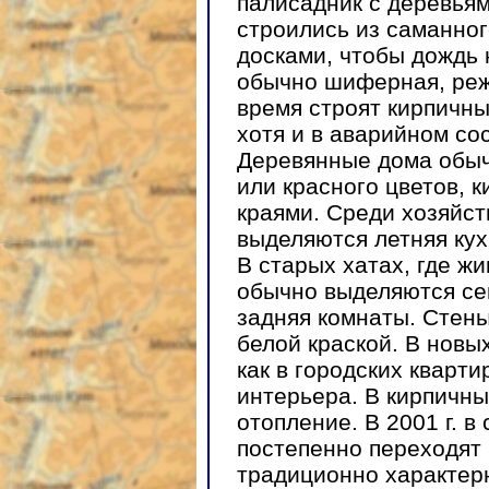
палисадник с деревья
строились из саманног
досками, чтобы дождь 
обычно шиферная, реж
время строят кирпичны
хотя и в аварийном со
Деревянные дома обыч
или красного цветов, 
краями. Среди хозяйст
выделяются летняя кух
В старых хатах, где ж
обычно выделяются се
задняя комнаты. Стен
белой краской. В новы
как в городских кварти
интерьера. В кирпичн
отопление. В 2001 г. в
постепенно переходят 
традиционно характер