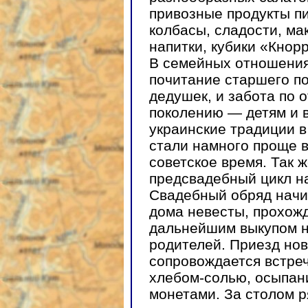
привозные продукты 
колбасы, сладости, ма
напитки, кубики «Кнорр
В семейных отношения
почитание старшего п
дедушек, и забота по
поколению — детям и 
украинские традиции в
стали намного проще в
советское время. Так ж
предсвадебный цикл на
Свадебный обряд начи
дома невесты, прохож
дальнейшим выкупом н
родителей. Приезд но
сопровождается встре
хлебом-солью, осыпан
монетами. За столом р