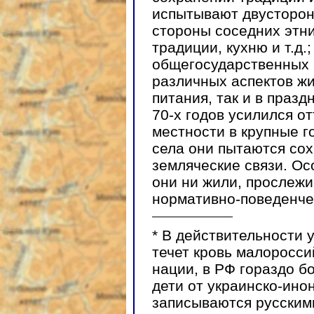
испытывают двусторон
стороны соседних этни
традиции, кухню и т.д.
общегосударственных 
различных аспектов жи
питания, так и в празд
70-х годов усилился от
местности в крупные г
села они пытаются со
земляческие связи. Ос
они ни жили, прослежи
нормативно-поведенче
*
В действительности у
течет кровь малоросси
нации, в РФ гораздо б
дети от украинско-ино
записываются русскими