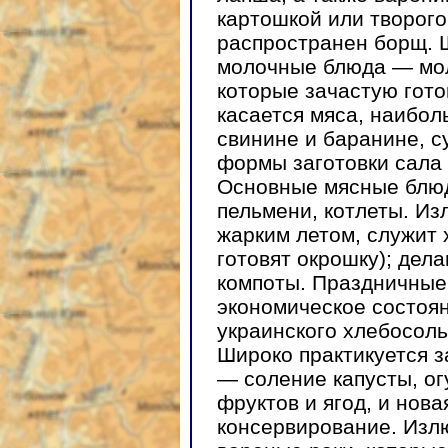
картошкой или творог
распространен борщ. 
молочные блюда — моло
которые зачастую гото
касается мяса, наибол
свинине и баранине, 
формы заготовки сала 
Основные мясные блюд
пельмени, котлеты. И
жарким летом, служит 
готовят окрошку); де
компоты. Праздничные
экономическое состоян
украинского хлебосоль
Широко практикуется з
— соление капусты, ог
фруктов и ягод, и нов
консервирование. Изл