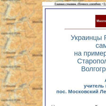
Главная страница «Первого сентября»
•
Г
Много
Украинцы Р
са
на пример
Старопол
Волгогр
учитель
пос. Московский Л