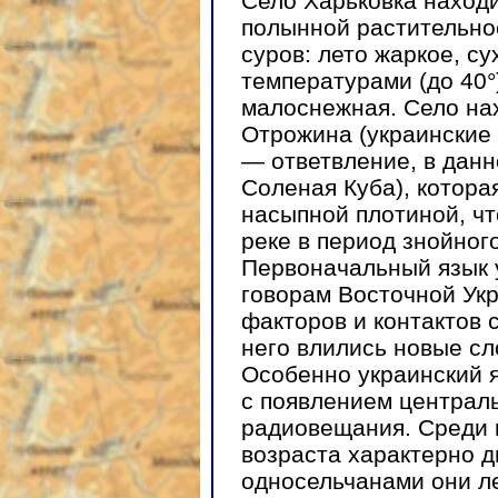
Село Харьковка находи
полынной растительно
суров: лето жаркое, с
температурами (до 40°
малоснежная. Село нах
Отрожина (украинские
— ответвление, в данн
Соленая Куба), котора
насыпной плотиной, чт
реке в период знойного
Первоначальный язык 
говорам Восточной Ук
факторов и контактов с
него влились новые сл
Особенно украинский я
с появлением централ
радиовещания. Среди 
возраста характерно д
односельчанами они л