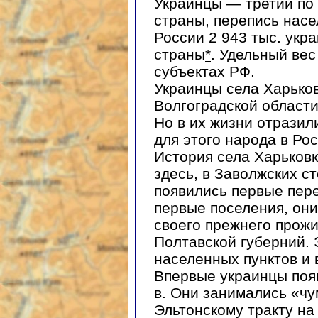
Украинцы — третий по
страны, перепись насе
России 2 943 тыс. укр
страны
*
. Удельный вес
субъектах РФ.
Украинцы села Харько
Волгоградской области
Но в их жизни отразил
для этого народа в Рос
История села Харьковка
здесь, в Заволжских с
появились первые пер
первые поселения, они
своего прежнего прож
Полтавской губерний. 
населенных пунктов и 
Впервые украинцы появ
в. Они занимались «ч
Эльтонскому тракту на