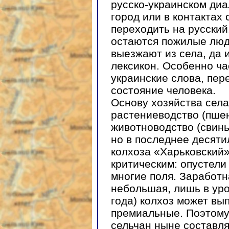
русско-украинском диа
город или в контактах
переходить на русский
остаются пожилые люди
выезжают из села, да 
лексикон. Особенно ча
украинские слова, пе
состояние человека.
Основу хозяйства села
растениеводство (пшен
животноводство (свинь
но в последнее десяти
колхоза «Харьковский»,
критическим: опустели
многие поля. Заработн
небольшая, лишь в уро
года) колхоз может вы
премиальные. Поэтому
сельчан ныне составля