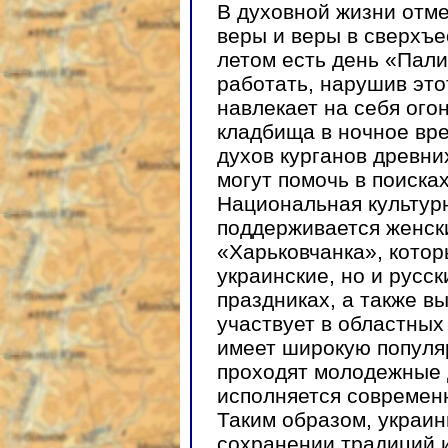
В духовной жизни отм
веры и веры в сверхъ
летом есть день «Пали
работать, нарушив это
навлекает на себя ого
кладбища в ночное вре
духов курганов древни
могут помочь в поисках
Национальная культур
поддерживается женск
«Харьковчанка», котор
украинские, но и русс
праздниках, а также в
участвует в областных
имеет широкую популя
проходят молодежные 
исполняется современ
Таким образом, украин
сохранении традиций 