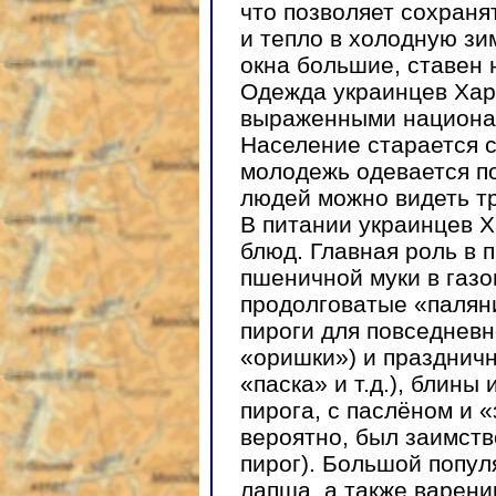
что позволяет сохраня
и тепло в холодную зи
окна большие, ставен н
Одежда украинцев Хар
выраженными национа
Население старается с
молодежь одевается по
людей можно видеть т
В питании украинцев 
блюд. Главная роль в 
пшеничной муки в газ
продолговатые «палян
пироги для повседневн
«оришки») и праздничн
«паска» и т.д.), блины
пирога, с паслёном и «
вероятно, был заимств
пирог). Большой попул
лапша, а также варени