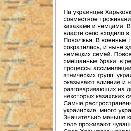
На украинцев Харьковк
совместное проживание
казахами и немцами. В
власти село входило в
Поволжья. В военные 
сократилась, и ныне з
немецких семей. Повс
смешанные браки, в р
процессы ассимиляции
этнических групп, укр
оказывают влияние и на
разговаривающих на ди
некоторых казахских с
Самые распространен
украинские, много укр
Значительно меньше к
селе проживают чуваш