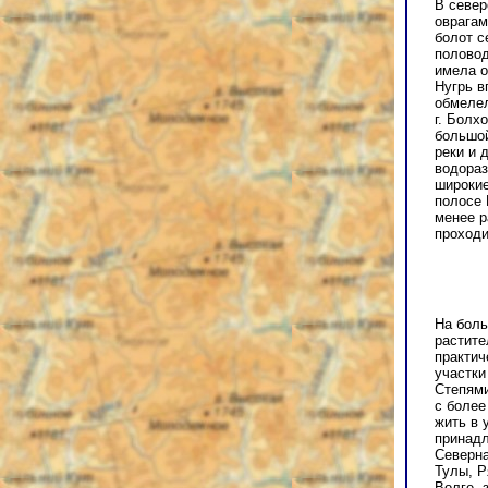
В север
оврагам
болот с
половод
имела о
Нугрь в
обмелел
г. Болх
большой
реки и 
водораз
широкие
полосе 
менее р
проходи
На боль
растите
практич
участки
Степями
с более
жить в 
принадл
Северна
Тулы, Р
Волге, 