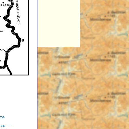
кое
ого. —