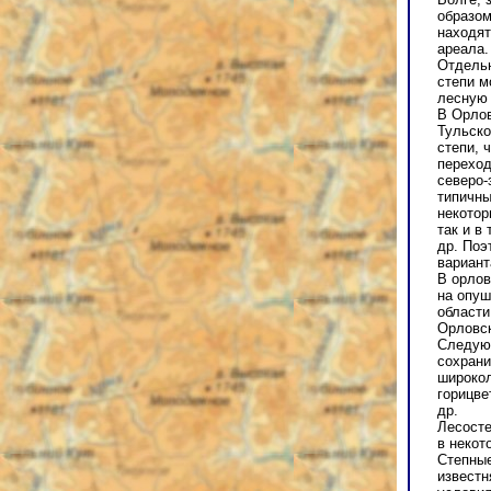
образом
находят
ареала.
Отдельн
степи м
лесную 
В Орлов
Тульско
степи, 
переход
северо-
типичны
некотор
так и в
др. Поэ
вариант
В орлов
на опуш
области
Орловск
Следующ
сохрани
широкол
горицве
др.
Лесосте
в некот
Степные
известн