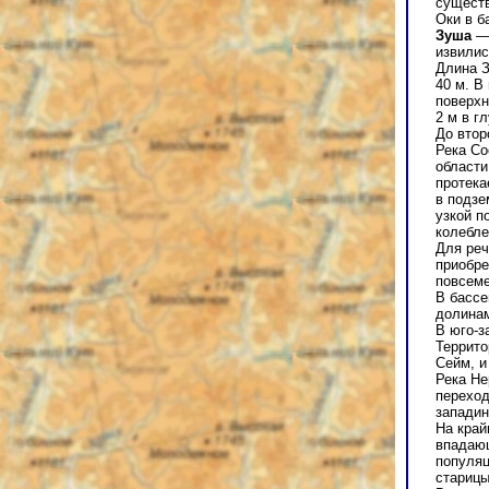
существ
Оки в б
Зуша
—
извилис
Длина З
40 м. В
поверхн
2 м в г
До втор
Река Со
области
протека
в подзе
узкой п
колебле
Для реч
приобре
повсеме
В бассе
долинам
В юго-з
Террито
Сейм, и
Река Не
переход
западин
На край
впадающ
популяц
старицы