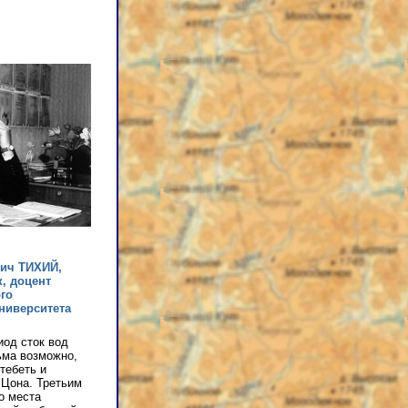
ич ТИХИЙ,
к, доцент
го
ниверситета
иод сток вод
ьма возможно,
тебеть и
 Цона. Третьим
о места