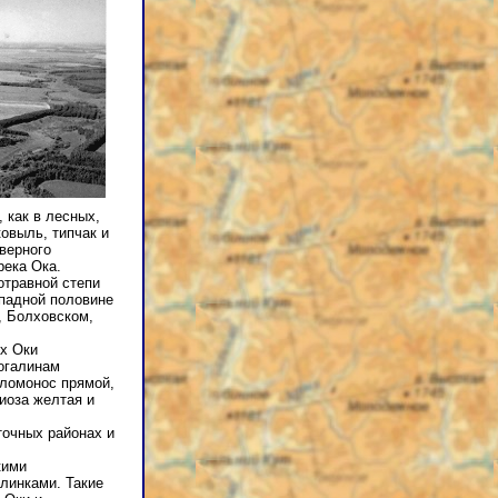
 как в лесных,
овыль, типчак и
верного
река Ока.
отравной степи
ападной половине
, Болховском,
ях Оки
рогалинам
 ломонос прямой,
иоза желтая и
точных районах и
кими
линками. Такие