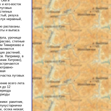
 Оки и
 и юго-восток
 луговых
 степных
стый, резуха
 лук неравный,
ью распаханы.
оты и выпаса
Орла, урочище
расово, степные
ми Тимирязево и
 являются
щих растений,
ов. Например, в
мник Хитрово),
 встречаются
нотравно-
овая
участка луговых
ение всего лета
я до 12
периода
ериоды
ики: ракитник,
олукустарнички
, осока низкая;