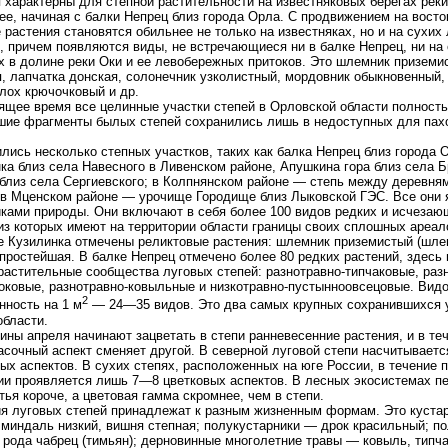
 характерны для степной растительности на известняковых берегах реки
ее, начиная с балки Непрец близ города Орла. С продвижением на восток
 растения становятся обильнее не только на известняках, но и на сухих
, причем появляются виды, не встречающиеся ни в балке Непрец, ни на
х в долине реки Оки и ее левобережных притоков. Это шлемник приземи
, лапчатка донская, солонечник узколистный, мордовник обыкновенный,
лох крючочковый и др.
ящее время все целинные участки степей в Орловской области полност
ие фрагменты былых степей сохранились лишь в недоступных для пах
лись несколько степных участков, таких как балка Непрец близ города 
ка близ села Навесного в Ливенском районе, Апушкина гора близ села Б
близ села Сергиевского; в Колпнянском районе — степь между деревня
в Мценском районе — урочище Городище близ Лыковской ГЭС. Все они
ками природы. Они включают в себя более 100 видов редких и исчезаю
из которых имеют на территории области границы своих сплошных ареал
 Кузилинка отмечены реликтовые растения: шлемник приземистый (шле
простейшая. В балке Непрец отмечено более 80 редких растений, здесь
растительные сообщества луговых степей: разнотравно-типчаковые, раз
оковые, разнотравно-ковыльные и низкотравно-пустынноовсецовые. Вид
2
ность на 1 м
— 24—35 видов. Это два самых крупных сохранившихся 
области.
ины апреля начинают зацветать в степи ранневесенние растения, и в теч
асочный аспект сменяет другой. В северной луговой степи насчитываетс
ых аспектов. В сухих степях, расположенных на юге России, в течение 
ии проявляется лишь 7—8 цветковых аспектов. В лесных экосистемах п
тья короче, а цветовая гамма скромнее, чем в степи.
я луговых степей принадлежат к разным жизненным формам. Это кустарн
 миндаль низкий, вишня степная; полукустарники — дрок красильный; п
рода чабрец (тимьян); дерновинные многолетние травы — ковыль, типчак