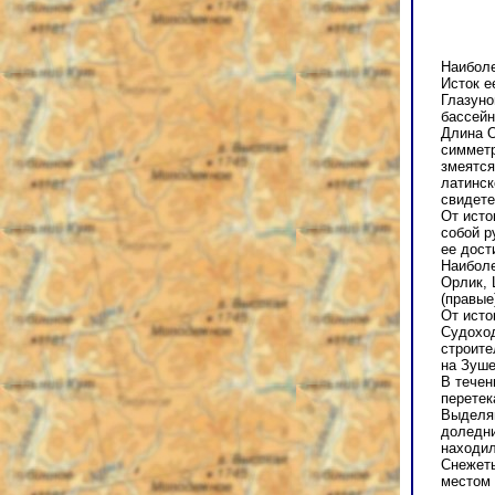
Наиболе
Исток е
Глазуно
бассейн
Длина О
симметр
змеятся
латинск
свидете
От исто
собой р
ее дост
Наиболе
Орлик, 
(правые
От исто
Судоход
строите
на Зуш
В течен
перетек
Выделяю
доледни
находил
Снежеть
местом 