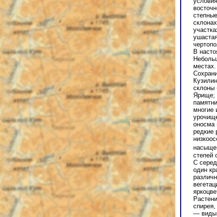
условия
восточн
степные
склонах
участка
ушастая
чертопо
В насто
Небольш
местах.
Сохрани
Кузилин
склоны 
Ярище; 
памятни
многие 
урочище
оносма 
редкие 
низкоос
насыщен
степей 
С серед
один кр
различн
вегетац
яркоцве
Растени
спирея,
— виды 