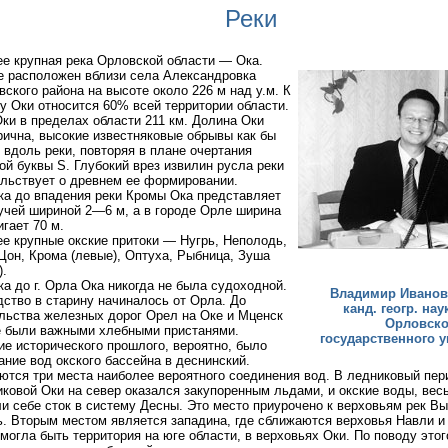
Реки
е крупная река Орловской области — Ока.
е расположен вблизи села Александровка
вского района на высоте около 226 м над у.м. К
у Оки относится 60% всей территории области.
ки в пределах области 211 км. Долина Оки
ична, высокие известняковые обрывы как бы
 вдоль реки, повторяя в плане очертания
ой буквы S. Глубокий врез извилин русла реки
льствует о древнем ее формировании.
ка до впадения реки Кромы Ока представляет
учей шириной 2—6 м, а в городе Орле ширина
игает 70 м.
е крупные окские притоки — Нугрь, Неполодь,
Цон, Крома (левые), Оптуха, Рыбница, Зуша
).
ка до г. Орла Ока никогда не была судоходной.
Владимир Иванов
ство в старину начиналось от Орла. До
канд. геогр. нау
льства железных дорог Орел на Оке и Мценск
Орловско
е были важными хлебными пристанями.
государственного у
ие исторического прошлого, вероятно, было
ание вод окского бассейна в деснинский.
тся три места наиболее вероятного соединения вод. В ледниковый пер
ковой Оки на север оказался закупоренным льдами, и окские воды, вес
и себе сток в систему Десны. Это место приурочено к верховьям рек Вы
. Вторым местом является западина, где сближаются верховья Навли и
могла быть территория на юге области, в верховьях Оки. По поводу этог