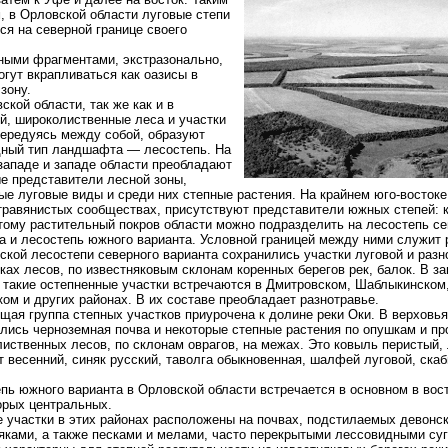
, в Орловской области луговые степи
ся на северной границе своего
ыми фрагментами, экстразонально,
огут вкрапливаться как оазисы в
зону.
ской области, так же как и в
й, широколиственные леса и участки
чередуясь между собой, образуют
ный тип ландшафта — лесостепь. На
западе и западе области преобладают
е представители лесной зоны,
ые луговые виды и среди них степные растения. На крайнем юго-востоке,
 травянистых сообществах, присутствуют представители южных степей: к
тому растительный покров области можно подразделить на лесостепь се
а и лесостепь южного варианта. Условной границей между ними служит 
ской лесостепи северного варианта сохранились участки луговой и разн
ках лесов, по известняковым склонам коренных берегов рек, балок. В з
 такие остепненные участки встречаются в Дмитровском, Шаблыкинском
ом и других районах. В их составе преобладает разнотравье.
ая группа степных участков приурочена к долине реки Оки. В верховь
лись черноземная почва и некоторые степные растения по опушкам и п
иственных лесов, по склонам оврагов, на межах. Это ковыль перистый,
т весенний, синяк русский, таволга обыкновенная, шалфей луговой, скаб
пь южного варианта в Орловской области встречается в основном в вос
орых центральных.
 участки в этих районах расположены на почвах, подстилаемых девонс
яками, а также песками и мелами, часто перекрытыми лессовидными суг