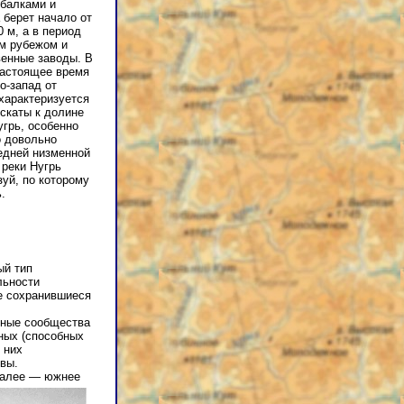
 балками и
 берет начало от
 м, а в период
ым рубежом и
венные заводы. В
 настоящее время
о-запад от
характеризуется
скаты к долине
угрь, особенно
 довольно
едней низменной
реки Нугрь
уй, по которому
.
ый тип
льности
е сохранившиеся
ьные сообщества
ных (способных
 них
вы.
 далее — южнее