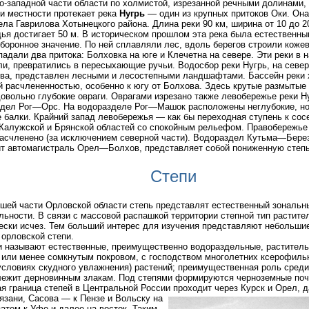
о-западной части области по холмистой, изрезанной речными долинами,
и местности протекает река
Нугрь
— один из крупных притоков Оки. Она
ела Гаврилова Хотынецкого района. Длина реки 90 км, ширина от 10 до 20
ья достигает 50 м. В историческом прошлом эта река была естественн
боронное значение. По ней сплавляли лес, вдоль берегов строили коже
падали два притока: Болховка на юге и Клечетна на севере. Эти реки в
и, превратились в пересыхающие ручьи. Водосбор реки Нугрь, на север
ова, представлен лесными и лесостепными ландшафтами. Бассейн реки 
 расчлененностью, особенно к югу от Болхова. Здесь крутые размытые 
довольно глубокие овраги. Оврагами изрезано также левобережье реки Н
дел Рог—Орс. На водоразделе Рог—Машок расположены неглубокие, но
 балки. Крайний запад левобережья — как бы переходная ступень к сос
Калужской и Брянской областей со спокойным рельефом. Правобережье 
асчленено (за исключением северной части). Водораздел Кутьма—Берез
т автомагистраль Орел—Болхов, представляет собой пониженную степь
Степи
шей части Орловской области степь представлят естественный зональн
льности. В связи с массовой распашкой территории степной тип растите
ески исчез. Тем больший интерес для изучения представляют небольши
 орловской степи.
 называют естественные, преимущественно водораздельные, растител
 или менее сомкнутым покровом, с господством многолетних ксерофиль
условиях скудного увлажнения) растений; преимущественная роль среди
ежит дерновинным злакам. Под степями формируются черноземные поч
я граница степей в Центральной России проходит через Курск и Орел,
язани, Сасова — к Пензе и Вольску на
затем к Уфе и далее на восток. Таким