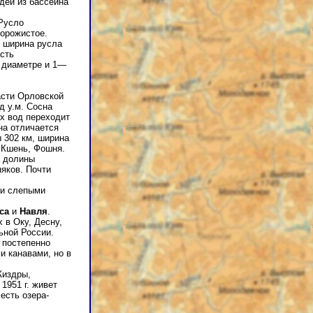
дей из бассейна
 Русло
порожистое.
я ширина русла
сть
в диаметре и 1—
асти Орловской
д у.м. Сосна
ых вод переходит
на отличается
 302 км, ширина
, Кшень, Фошня.
а долины
яков. Почти
 и слепыми
са
и
Навля
.
 в Оку, Десну,
ьной России.
 постепенно
 канавами, но в
Жиздры,
1951 г. живет
есть озера-