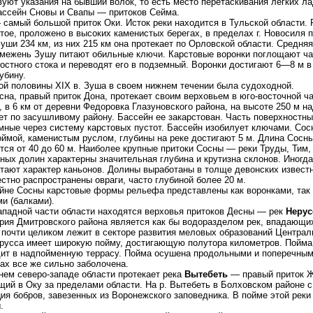
уют указания на бывший волок, то есть место перетаскивания легких ла
ассейн Сновы и Свапы — притоков Сейма.
 самый большой приток Оки. Исток реки находится в Тульской области.
тое, проложено в высоких каменистых берегах, в пределах г. Новосиля 
уши 234 км, из них 215 км она протекает по Орловской области. Средня
 межень Зушу питают обильные ключи. Карстовые воронки поглощают ча
остного стока и переводят его в подземный. Воронки достигают 6—8 м 
лубину.
ой половины XIX в. Зуша в своем нижнем течении была судоходной.
сна, правый приток Дона, протекает своим верховьем в юго-восточной ч
, в 6 км от деревни Федоровка Глазуновского района, на высоте 250 м на
ет по засушливому району. Бассейн ее закарстован. Часть поверхностн
мные через систему карстовых пустот. Бассейн изобилует ключами. Сос
оймой, каменистым руслом, глубины на реке достигают 5 м. Длина Сосны
тся от 40 до 60 м. Наиболее крупные притоки Сосны — реки Труды, Тим
ных долин характерны значительная глубина и крутизна склонов. Иногд
тают характер каньонов. Долины выработаны в толще девонских известн
стно распространены овраги, часто глубиной более 20 м.
йне Сосны карстовые формы рельефа представлены как воронками, так
и (балками).
ападной части области находятся верховья притоков Десны — рек
Нерус
рия Дмитровского района является как бы водоразделом рек, впадающих
 почти целиком лежит в секторе развития меловых образований Централ
русса имеет широкую пойму, достигающую полутора километров. Пойма
ит в надпойменную террасу. Пойма осушена продольными и поперечными
ах все же сильно заболочена.
нем северо-западе области протекает река
Вытебеть
— правый приток 
ий в Оку за пределами области. На р. Вытебеть в Болховском районе с 
ия бобров, завезенных из Воронежского заповедника. В пойме этой реки 
.