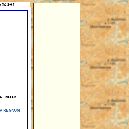
е №2/2005
устальных
А REGNUM