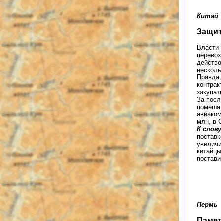
Китай
Защит
Власти 
перевоз
действо
несколь
Правда,
контрак
закупат
За посл
помешал
авиаком
млн, в 
К слов
поставк
увеличи
китайцы
постави
Пермь
Памят