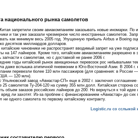
а национального рынка самолетов
Китая запретили своим авиакомпаниям заказывать новые иномарки. По 
чики и так уже заказали чрезмерное число иностранных самолетов. Запр
вать как минимум весь 2005 год. Упущенную прибыль Airbus и Boeing оц
ко десятков миллиардов долларов.
 китайские чиновники не распространят вводимый запрет на уже подпис
ты на 147 лайнеров. Кроме того, китайским авиакомпаниям разрешено в 
ь запчасти к самолетам, но с доставкой не ранее 2006 г.
едние годы китайский рынок авиационных перевозок рос небывалыми те
а даже вспышка атипичной пневмонии в Юго-Восточной Азии. В 2004 г. 
пании перевезли более 110 млн пассажиров (для сравнения: в России — 
США — 120 млн).
у:
Ульяновский завод «Авиастар-СП» еще в 2002 г. заключил соглашение 
е 25 самолетов Ту-204-120 на сумму 355 млн долл. Китайская сторона с
ть объем заказов российских лайнеров до 200. Но вернуться к той идее 
 вряд ли захотят. Из-за проблем с финансированием «Авиастар» до сих 
л ни одного самолета по первому китайскому контракту.
Logistic.ru со сслыкой 
ник составителю первого