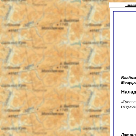
Главна
Владим
Мещера
Налад
«Гусевс
петухов
Латви