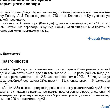
пермяцкого словаря
ихинском кладбище Перми открыт надгробный памятник протоиерею Ан
чу Попову. А.И. Попов родился в 1748 г. в с. Ключевское Кунгурского уе
ской провинции.
г. поступил в Хлыновскую (Вятскую) духовную семинарию, в 1770 г. стал
ом. Потом был переведен в Кунгур, Пермь. Отец Антоний был поэтом, а
 словаря коми-пермяцкого языка.
«Новый Регио
а. Кременчуг
 разгоняются
я «АвтоКрАЗ» достигла наивысшего за последние 8 лет результата: за 2
дено 2 244 автомобиля КрАЗ (в том числе 210 — в разобранном виде дл
очные производства), что в 2,5 раза больше, чем в 2003 г. В общем выпу
х автомобилей составила 32%, шасси —13, специальных — 6, самосвал
 — 7%.
г. «АвтоКрАЗ» выиграл ряд тендеров на поставку автомобилей КрАЗ, в ч
авку 2 тыс. машин в рамках программы послевоенного восстановления И
 выведено на проектную мощность сборочное производство во Вьетнаме, 
 более 200 автомобилей КрАЗ.
Авто