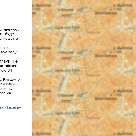
их мнению,
ет будет
енивают в
анные
этом году
мпами. Не
китайские
ок. 34
с Китаем о
обиралась
сейчас
пор не
на «Газета»