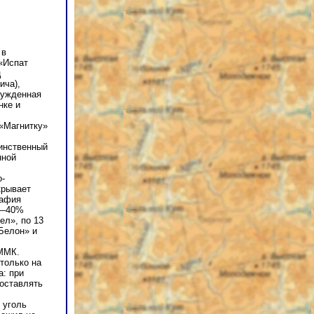
 в
 «Испат
ц
ича),
нужденная
нке и
 «Магнитку»
динственный
нной
о-
крывает
рафия
30—40%
ел», по 13
Белон» и
 ММК.
только на
а: при
поставлять
 уголь