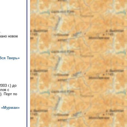
—
вано новое
Вся Тверь»
003 г.) до
лов с
). Порт по
 «Мурман»