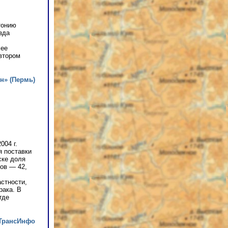
тонию
зда
 ее
втором
н» (Пермь)
004 г.
я поставки
ске доля
ов — 42,
астности,
рака. В
где
ТрансИнфо