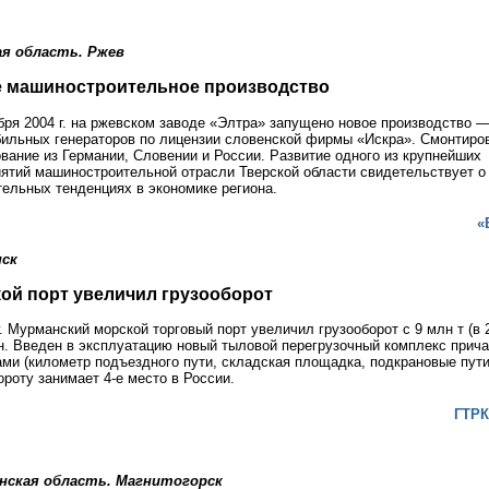
ая область. Ржев
 машиностроительное производство
бря 2004 г. на ржевском заводе «Элтра» запущено новое производство 
ильных генераторов по лицензии словенской фирмы «Искра». Смонтиро
вание из Германии, Словении и России. Развитие одного из крупнейших
ятий машиностроительной отрасли Тверской области свидетельствует о
ельных тенденциях в экономике региона.
«
ск
ой порт увеличил грузооборот
г. Мурманский морской торговый порт увеличил грузооборот с 9 млн т (в 2
н. Введен в эксплуатацию новый тыловой перегрузочный комплекс прича
ми (километр подъездного пути, складская площадка, подкрановые пути
ороту занимает 4-е место в России.
ГТРК
нская область. Магнитогорск