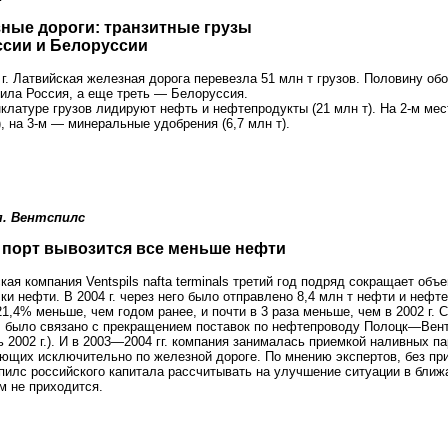
ные дороги: транзитные грузы
ссии и Белоруссии
 г. Латвийская железная дорога перевезла 51 млн т грузов. Половину об
ила Россия, а еще треть — Белоруссия.
клатуре грузов лидируют нефть и нефтепродукты (21 млн т). На 2-м ме
), на 3-м — минеральные удобрения (6,7 млн т).
. Вентспилс
 порт вывозится все меньше нефти
кая компания Ventspils nafta terminаls третий год подряд сокращает объ
ки нефти. В 2004 г. через него было отправлено 8,4 млн т нефти и нефт
21,4% меньше, чем годом ранее, и почти в 3 раза меньше, чем в 2002 г.
г. было связано с прекращением поставок по нефтепроводу Полоцк—Вен
ь 2002 г.). И в 2003—2004 гг. компания занималась приемкой наливных па
ющих исключительно по железной дороге. По мнению экспертов, без пр
пилс российского капитала расcчитывать на улучшение ситуации в бли
 не приходится.