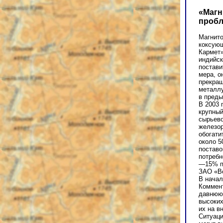
«Магн
проб
Магнито
коксующ
Кармет»
индийск
постави
мера, о
прекращ
металлу
в преды
В 2003 
крупный
сырьево
железор
обогати
около 5
поставо
потребн
—15% пр
ЗАО «В
В начал
Коммент
давнюю 
высоких
их на в
Ситуаци