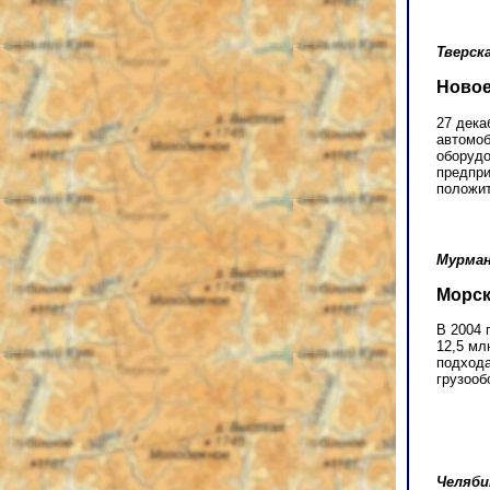
Тверск
Новое
27 дека
автомоб
оборудо
предпри
положит
Мурман
Морск
В 2004 
12,5 мл
подхода
грузооб
Челяби