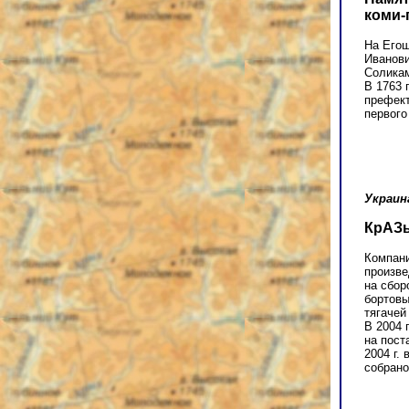
коми-
На Егош
Иванови
Соликам
В 1763 
префект
первого
Украин
КрАЗы
Компани
произве
на сбор
бортовы
тягачей
В 2004 
на пост
2004 г.
собрано