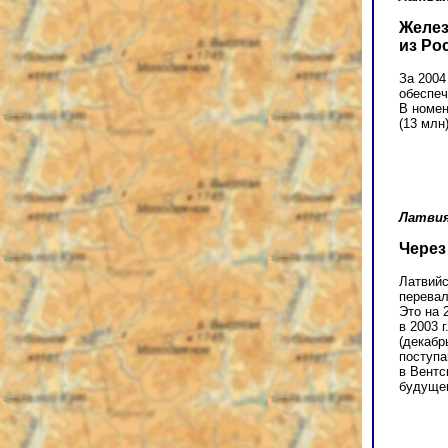
Желез
из Ро
За 2004
обеспеч
В номен
(13 млн
Латвия
Через
Латвийс
перевал
Это на 
в 2003 
(декабр
поступа
в Вентс
будущем