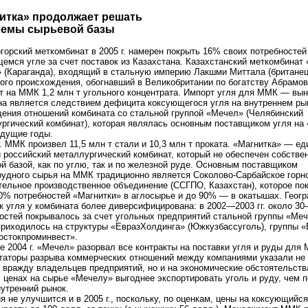
итка» продолжает решать
лемы сырьевой базы
горский меткомбинат в 2005 г. намерен покрыть 16% своих потребностей
емся угле за счет поставок из Казахстана. Казахстанский меткомбинат
 (Караганда), входящий в стальную империю Лакшми Миттала (британе
ого происхождения, обогнавший в Великобритании по богатству Абрамов
т на ММК 1,2 млн т угольного концентрата. Импорт угля для ММК — вы
на является следствием дефицита коксующегося угля на внутреннем ры
ения отношений комбината со стальной группой «Мечел» (Челябинский
ргический комбинат), которая являлась основным поставщиком угля на
дущие годы.
г. ММК произвел 11,5 млн т стали и 10,3 млн т проката. «Магнитка» — е
 российский металлургический комбинат, который не обеспечен собстве
й базой, как по углю, так и по железной руде. Основным поставщиком
удного сырья на ММК традиционно является Соколово-Сарбайское горн
тельное производственное объединение (ССГПО, Казахстан), которое по
0% потребностей «Магнитки» в аглосырье и до 90% — в окатышах. Геог
к угля у комбината более диверсифицирована: в 2002—2003 гг. около 
остей покрывалось за счет угольных предприятий стальной группы «Меч
иходилось на структуры «ЕвразХолдинга» (Южкузбассуголь), группы «
остокпроминвест».
е 2004 г. «Мечел» разорвал все контракты на поставки угля и руды для
аторы разрыва коммерческих отношений между компаниями указали не 
вражду владельцев предприятий, но и на экономические обстоятельств
 ценах на сырье «Мечелу» выгоднее экспортировать уголь и руду, чем 
нутренний рынок.
я не улучшится и в 2005 г., поскольку, по оценкам, цены на коксующийся