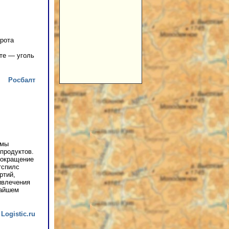
орота
сте — уголь
Росбалт
емы
епродуктов.
 Сокращение
тспилс
ртий,
ивлечения
жайшем
Logistic.ru