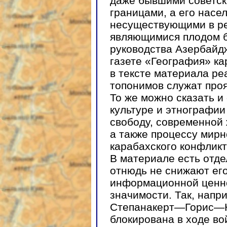
даже бывшими советс
границами, а его насе
несуществующими в ре
являющимися плодом б
руководства Азербайдж
газете «География» ка
в тексте материала р
топонимов служат про
То же можно сказать и
культуре и этнографии
свободу, современной 
а также процессу мирн
карабахского конфликт
В материале есть отде
отнюдь не снижают его
информационной ценно
значимости. Так, напр
Степанакерт—Горис—Н
блокирована в ходе во