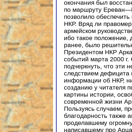
окончания был восстан
по маршруту Ереван—
позволило обеспечить 
НКР. Вряд ли правомер
армейском руководстве
ибо такое положение,
ранее, было решитель
Президентом НКР Арка
событий марта 2000 г.
подчеркнуть, что эти 
следствием дефицита 
информации об НКР, ни
созданию у читателя 
картины истории, осв
современной жизни Ар
Пользуясь случаем, п
благодарность также а
проделавшему огромну
написавшему про Арцах