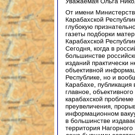
Уважаемая Ольга Нико
От имени Министерств
Карабахской Республи
глубокую признательн
газеты подборки мате
Карабахской Республик
Сегодня, когда в росси
большинстве российск
изданий практически н
объективной информац
Республике, но и вооб
Карабахе, публикация 
главное, объективного
карабахской проблеме 
преувеличения, проры
информационном вакуум
в большинстве издава
территория Нагорного 