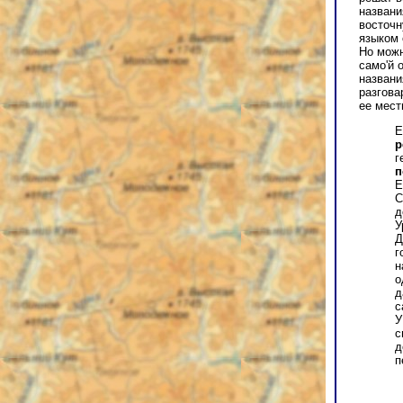
названи
восточн
языком 
Но можн
само'й 
названи
разгова
ее мест
Е
р
г
п
Е
С
д
У
Д
г
н
о
д
с
У
с
д
п