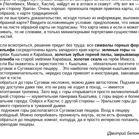
я (Челябинск, Миасс, Касли), найдут их в атласе и скажут: «Ну вот же —
ую сторону Урала». Очень хорошо: произошла первая привязка карты, с
образов, к карте традиционной.
о ли выстроить доказательство, исходя только из информации, выложе
образной карте? Введите осложняющее условие: предположим, что ника
я на листе образной карты не подписаны. Что карта нема и если и может
ривать, то не словами, а только миниатюрными портретами-сущностями
ностей.
сли всмотреться, решение придет без труда: все
символы горных фо
ельефа
сосредоточены вдоль западного края карты:
зеленые горы
на
ербах Кыштыма и Карабаша,
золотые зубья горной пилы, закрывающ
олнеба
на старой эмблеме Карабаша,
золотая скала
на гербе Миасса.
сли Вы окажетесь в окрестностях г. Кыштыма ... обязательно посетите г
угомак и Сугомакскую пещеру... Это наиболее популярная кыштымская
остопримечательность, нередко сюда привозят и иностранцев, заехавши
рал в гости.
обраться до горы Сугомак несложно, можно даже автостопом. Подъем н
ору доступен даже тем, кто ни разу не ходил в поход, — имеется
атоптанная тропинка. Зато вид с горы открывается просто великолепный:
дной стороны — изумительная панорама Кыштыма, с горы видно и боле
альние города: Озёрск и Касли; с другой стороны — Уральские горы до
амого горизонта в туманной дымке.
 подножия горы располагается Сугомакская пещера. Вход в пещеру
вободный. Можно попробовать проникнуть внутрь, если есть фонарик,
обраться до пещерных комнат, колодца, да и просто интересно полазить
ереходам пещеры.
(Дмитрий Белон