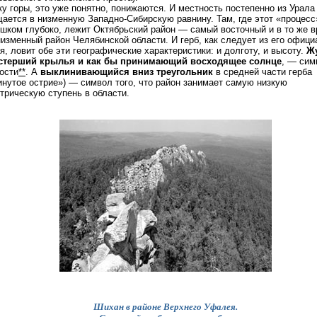
ку горы, это уже понятно, понижаются. И местность постепенно из Урала
ается в низменную Западно-Сибирскую равнину. Там, где этот «процесс
шком глубоко, лежит Октябрьский район — самый восточный и в то же 
изменный район Челябинской области. И герб, как следует из его офици
я, ловит обе эти географические характеристики: и долготу, и высоту.
Ж
стерший крылья и как бы принимающий восходящее солнце
,
— сим
ости
**
. А
выклинивающийся вниз треугольник
в средней части герба
инутое острие») — символ того, что район занимает самую низкую
трическую ступень в области.
Шихан в районе Верхнего Уфалея.