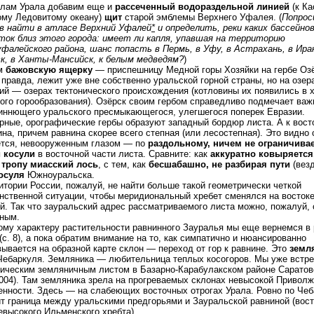
олам Урала добавим еще и
рассеченный водораздельной линией
(к Ка
му Ледовитому океану)
щит
старой эмблемы Верхнего Уфалея. (
Попрос
в найти в атласе Верхний Уфалей
*
и определить, реки каких бассейно
ток близ этого города: имеет ли капля, упавшая на территорию
фалейского района, шанс попасть в Пермь, в Уфу, в Астрахань, в Иран
к, в Ханты-Мансийск, к белым медведям?
)
м
бажовскую ящерку
— приспешницу Медной горы Хозяйки на гербе Оз
 правда, лежит уже вне собственно уральской горной страны, но на озер
ий — озерах тектонического происхождения (котловины их появились в 
ого горообразования). Озёрск своим гербом справедливо подмечает важ
иннющего уральского пресмыкающегося, улегшегося поперек Евразии.
орные, орографические гербы образуют западный бордюр листа. А к восто
на, причем равнина скорее всего степная (или лесостепная). Это видно с
ется, невооруженным глазом — по
раздольному, ничем не ограничива
и косули
в восточной части листа. Сравните: как
аккуратно ковыряется
 тропу миасский лось
, с тем, как
бесшабашно, не разбирая пути
(везд
осуля
Южноуральска.
итории России, пожалуй, не найти больше такой геометрически четкой
нственной ситуации, чтобы меридиональный хребет сменялся на востоке
й. Так что зауральский адрес рассматриваемого листа можно, пожалуй, 
ным.
ому характеру растительности равнинного Зауралья мы еще вернемся в
(с. 8), а пока обратим внимание на то, как симпатично и нюансированно
ывается на образной карте склон — переход от гор к равнине. Это
земл
ебаркуля. Земляника — любительница теплых косогоров. Мы уже встре
ическим земляничным листом в Базарно-Карабулакском районе Саратов
004). Там земляника зрела на прогреваемых склонах невысокой Привол
нности. Здесь — на слабеющих восточных отрогах Урала. Ровно по Че
т граница между уральскими предгорьями и Зауральской равниной (вос
евысокого Ильменского хребта).