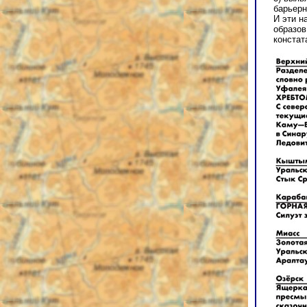
барьер
И эти н
образов
констат