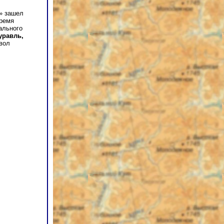
» зашел
время
ального
уравль,
вол