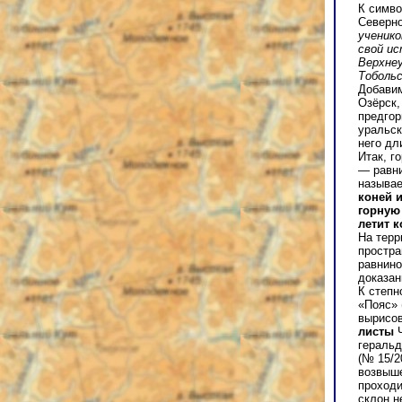
К симв
Северно
ученико
свой ис
Верхнеу
Тобольс
Добави
Озёрск,
предгор
уральск
него дл
Итак, г
— равни
называ
коней 
горную
летит к
На терр
простра
равнино
доказан
К степн
«Пояс» 
вырисов
листы
Ч
геральд
(№ 15/2
возвыше
проходи
склон н