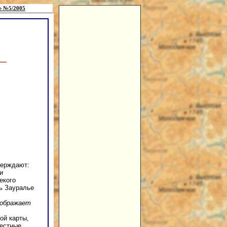
е №5/2005
верждают:
и
екого
ть Зауралье
тображает
ой карты,
вестные