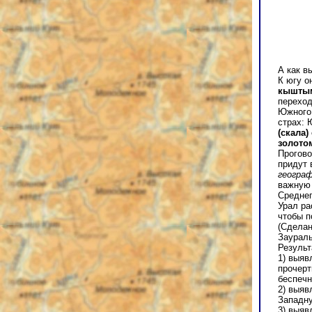
А как в
К югу о
кыштым
перехо
Южного 
страх: 
(скала
золото
Прогово
придут 
географ
важную 
Среднег
Урал ра
чтобы п
(Сделан
Заураль
Результ
1) выяв
прочерт
беспечн
2) выяв
Западн
3) выяв