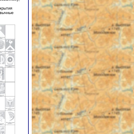
скрытия
ивычные