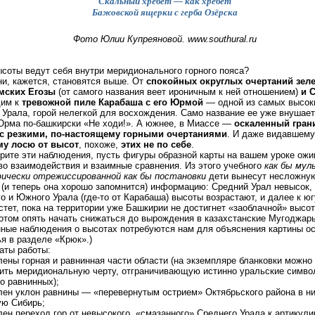
Скальный хребет — как хребет
Бажовской ящерки с герба Озёрска
Фото Юлии Купреяновой. www.southural.ru
ысоты ведут себя внутри меридионального горного пояса?
ни, кажется, становятся выше. От
спокойных округлых очертаний зел
ских Егозы
(от самого названия веет ироничным к ней отношением)
и 
дим к
тревожной пиле Карабаша с его Юрмой
— одной из самых высок
Урала, горой нелегкой для восхождения. Само название ее уже внушае
Юрма по-башкирски «Не ходи!». А южнее, в Миассе —
оскаленный гран
) с резкими, по-настоящему горными очертаниями
. И даже видавшем
му лосю от высот
, похоже,
этих не по себе
.
рите эти наблюдения, пусть фигуры образной карты на вашем уроке ожи
во взаимодействия и взаимные сравнения. Из этого учебного
как бы му
ически отрежиссированной как бы постановки
дети вынесут несложную
(и теперь она хорошо запомнится) информацию: Средний Урал невысок, 
о и Южного Урала (где-то от Карабаша) высоты возрастают, и далее к 
стет, пока на территории уже Башкирии не достигнет «заоблачной» высо
отом опять начать снижаться до вырождения в казахстанские Мугоджар
ные наблюдения о высотах потребуются нам для объяснения картины о
я в разделе «Крюк».)
аты работы:
лены горная и равнинная части области (на экземпляре бланковки можно
ить меридиональную черту, отграничивающую истинно уральские симво
о равнинных);
лен уклон равнины — «перевернутым острием» Октябрьского района в н
ую Сибирь;
лен переход гор от невысокого, «смазанного» Среднего Урала к артикул