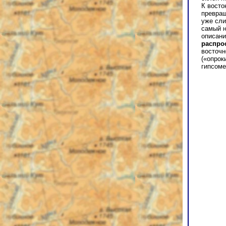
К восто
превращ
уже сли
самый н
описани
распро
восточн
(«опрок
гипсоме