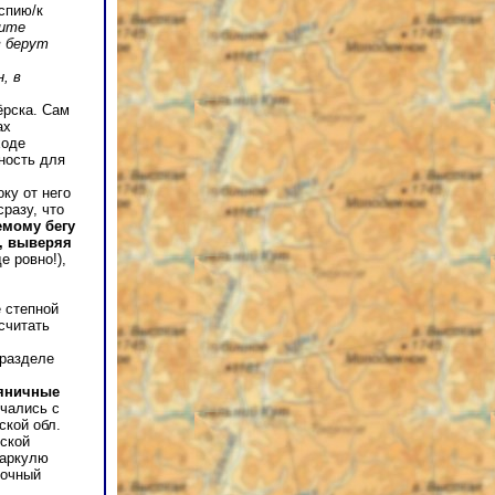
спию/к
ите
в берут
, в
ёрска. Сам
ах
ходе
ность для
ку от него
разу, что
емому бегу
, выверяя
е ровно!),
 степной
считать
 разделе
яничные
чались с
ской обл.
жской
баркулю
точный