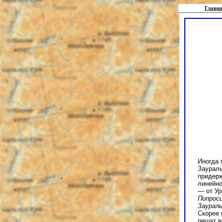
Главна
Иногда 
Заураль
придерж
линейно
— от Ур
Попрос
Заурал
Скорее 
решат в