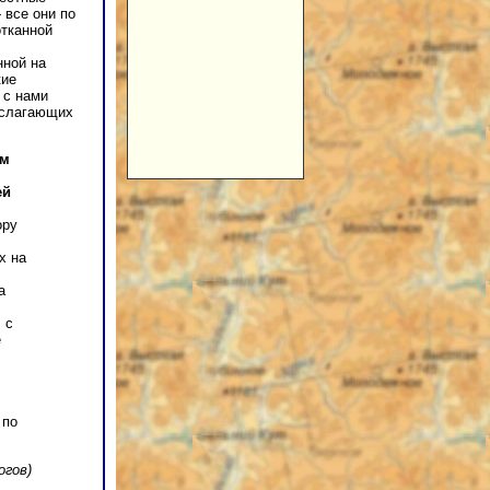
 все они по
отканной
нной на
кие
 с нами
 слагающих
рм
ей
ору
х на
а
 с
е
 по
огов)