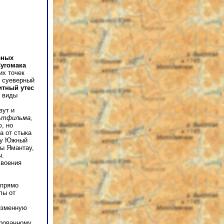
еных
Сугомака
их точек
т суеверный
итный утес
у виды
вут и
льтфильма,
, но
а от стыка
югу Южный
ты Ямантау,
ы.
своения
 прямо
лы от
изменную
ированному,