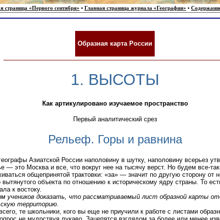
я страница «Первого сентября»
•
Главная страница журнала «География»
•
Содержани
Образная карта России
1. ВЫСОТЫ
Как артикулировано изучаемое пространство
Первый аналитический срез
Рельеф. Горы и равнина
географы Азиатской России наполовину в шутку, наполовину всерьез ут
е — это Москва и все, что вокруг нее на тысячу верст. Но будем все-так
иваться общепринятой трактовки: «за» — значит по другую сторону от н
 вытянутого объекта по отношению к историческому ядру страны. То ес
ала к востоку.
им учеников доказать, что рассматриваемый лист образной карты о
ьскую территорию.
всего, те школьники, кого вы еще не приучили к работе с листами образн
опрос не мудрствуя лукаво. Зацепятся взглядом за более или менее из