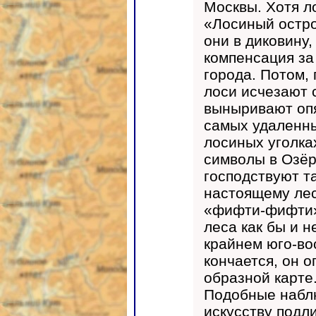
Москвы. Хотя л
«Лосиный остров
они в диковину,
компенсация за
города. Потом,
лоси исчезают 
выныривают опя
самых удаленн
лосиных уголк
символы в Озё
господствуют та
настоящему лесн
«фифти-фифти» 
леса как бы и н
крайнем юго-вос
кончается, он о
образной карте
Подобные набл
искусству подл