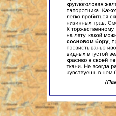
круглоголовая жел
папоротника. Каже
легко пробиться ск
низинных трав. См
К торжественному 
на лету, какой мо
сосновом бору
, 
посвистыванье ивол
видных в густой з
красиво в своей пе
ткани. Не всегда р
чувствуешь в нем 
(Па