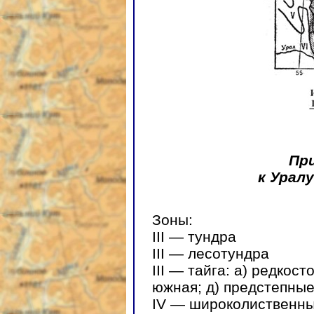
Пр
к Урал
Зоны:
III — тундра
III — лесотундра
III — тайга: а) редкост
южная; д) предстепны
IV — широколиственные