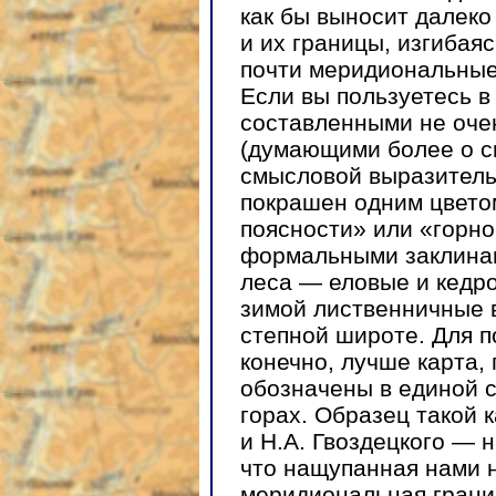
как бы выносит далеко
и их границы, изгибая
почти меридиональные
Если вы пользуетесь в
составленными не оче
(думающими более о с
смысловой выразительн
покрашен одним цвето
поясности» или «горно
формальными заклинан
леса — еловые и кедр
зимой лиственничные в
степной широте. Для п
конечно, лучше карта,
обозначены в единой с
горах. Образец такой 
и Н.А. Гвоздецкого — н
что нащупанная нами 
меридиональная грани