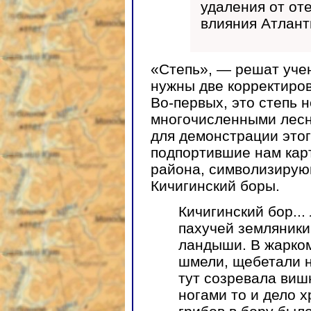
удаления от от
влияния Атлант
«Степь», — решат учен
нужны две корректиров
Во-первых, это степь н
многочисленными лесн
для демонстрации этог
подпортившие нам кар
района, символизирую
Кичигинский боры.
Кичигинский бор...
пахучей земляники
ландыши. В жарком
шмели, щебетали н
тут созревала ви
ногами то и дело х