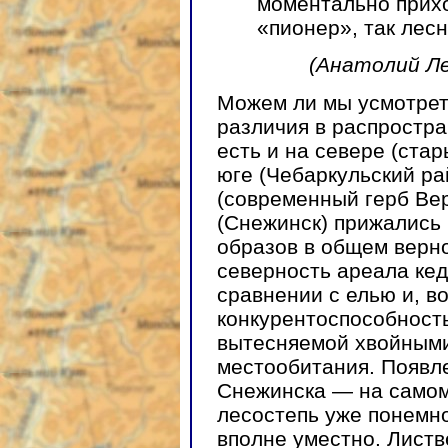
моментально прих
«пионер», так лес
(Анатолий Л
Можем ли мы усмотрет
различия в распростр
есть и на севере (стар
юге (Чебаркульский ра
(современный герб Ве
(Снежинск) прижались 
образов в общем верно
северность ареала кед
сравнении с елью и, в
конкурентоспособност
вытесняемой хвойными
местообитания. Появл
Снежинска — на самом 
лесостепь уже понемно
вполне уместно. Лист