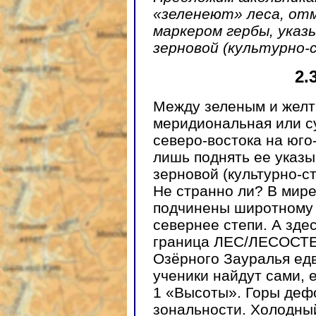
«зеленеют» леса, от
маркером гербы, указ
зерновой (культурно
2.
Между зеленым и желт
меридиональная или с
северо-востока на юго
лишь поднять ее указ
зерновой (культурно-с
Не странно ли? В мир
подчинены широтному 
севернее степи. А зде
граница ЛЕС/ЛЕСОСТЕП
Озёрного Зауралья едв
ученики найдут сами, 
1 «Высоты». Горы деф
зональности. Холодны