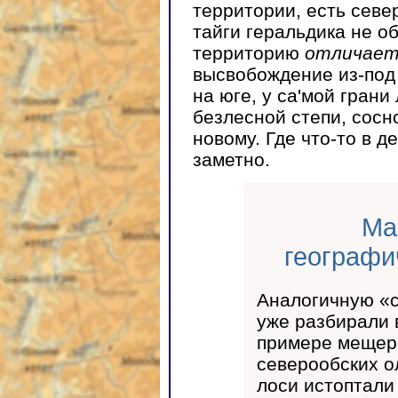
территории, есть севе
тайги геральдика не о
территорию
отличае
высвобождение из-под
на юге, у са'мой гран
безлесной степи, сосн
новому. Где что-то в 
заметно.
Ма
географи
Аналогичную «
уже разбирали 
примере мещер
северообских о
лоси истоптали