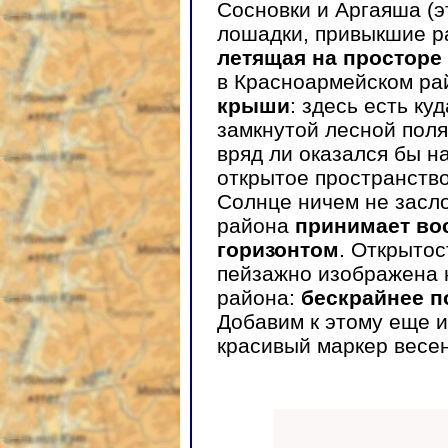
Сосновки и Аргаяша (э
лошадки, привыкшие ра
летящая на просторе
в Красноармейском ра
крыши
: здесь есть ку
замкнутой лесной поля
вряд ли оказался бы н
открытое пространство
Солнце ничем не засл
района
принимает во
горизонтом
. Открытос
пейзажно изображена 
района:
бескрайнее п
Добавим к этому еще 
красивый маркер весен