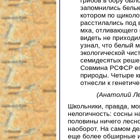
грибов в бору был
запомнились белые
котором по щиколо
расстилались под 
мха, отливающего 
видеть не приходил
узнал, что белый 
экологической чист
семидесятых реше
Совмина РСФСР ег
природы. Четыре к
отнесли к генетиче
(Анатолий Л
Школьники, правда, мо
нелогичность: сосны н
половины ничего лесног
наоборот. На самом де
еще более обширные 