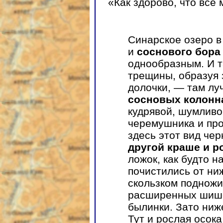
«Как здорово, что все
Синарское озеро в
и
соснового бора
однообразным. И т
трещины, образуя 
долочки, — там лу
сосновых колонн
кудрявой, шумливо
черемушника и про
здесь этот вид че
другой краше и р
ложок, как будто н
почистились от ни
скользком подножи
расширенных шише
былинки. Зато ниже
Тут и рослая осока