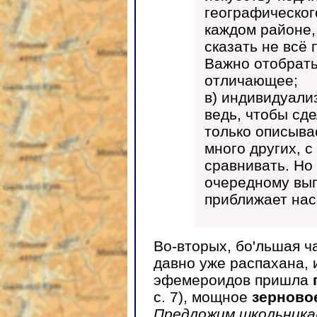
географическог
каждом районе,
сказать не всё 
Важно отобрать:
отличающее;
в) индивидуали
ведь, чтобы сде
только описыва
много других, 
сравнивать. Но
очередному вып
приближает нас
Во-вторых, бо'льшая ч
давно уже распахана, 
эфемероидов пришла
с. 7), мощное
зерново
Предложим школьникам