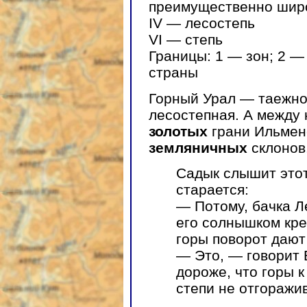
преимущественно шир
IV — лесостепь
VI — степь
Границы: 1 — зон; 2 —
страны
Горный Урал — таежно
лесостепная. А между
золотых
грани Ильмен
земляничных
склонов
Садык слышит этот
старается:
— Потому, бачка Л
его солнышком кре
горы поворот дают 
— Это, — говорит 
дороже, что горы 
степи не отгоражи