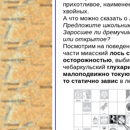
прихотливое, наименее
хвойных.
А что можно сказать о
Предложите школьник
Заросшее ли дремучи
или открытое?
Посмотрим на поведен
части миасский
лось с
осторожностью
, выб
чебаркульский
глухар
малоподвижно токую
то статично завис
в л