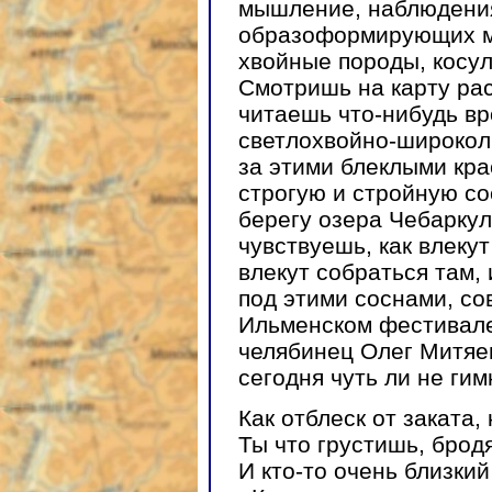
мышление, наблюдения
образоформирующих ма
хвойные породы, косуля
Смотришь на карту рас
читаешь что-нибудь в
светлохвойно-широколи
за этими блеклыми кр
строгую и стройную со
берегу озера Чебаркул
чувствуешь, как влекут
влекут собраться там, 
под этими соснами, со
Ильменском фестивале
челябинец Олег Митяе
сегодня чуть ли не гим
Как отблеск от заката,
Ты что грустишь, бродя
И кто-то очень близкий