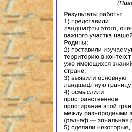
(Пав
Результаты работы:
1) представили
ландшафты этого, оче
важного участка наше
Родины;
2) поставили изучаем
территорию в контекст
уже имеющихся знаний
стране;
3) выявили основную
ландшафтную границу
4) осмыслили
пространственное
простирание этой гра
между разнородными э
(рельеф — зональная р
5) сделали некоторые