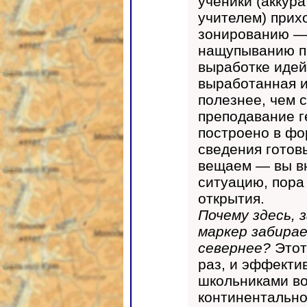
ученики (аккур
учителем) прих
зонированию —
нащупыванию пр
выработке идей
выработанная и
полезнее, чем 
преподавание г
построено в фо
сведения готов
вещаем — вы вн
ситуацию, пора
открытия.
Почему здесь, 
маркер забира
севернее?
Этот
раз, и эффектив
школьниками во
континентально