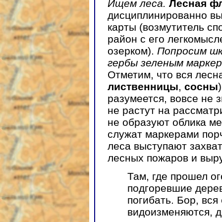
Ищем леса.
Лесная ф
дисциплинированно вы
карты (возмутитель сп
район с его легкомыс
озерком).
Попросим ш
гербы зеленым маркер
Отметим, что вся лесн
лиственницы
,
сосны
разумеется, вовсе не 
не растут на рассматр
не образуют облика ме
служат маркерами пор
леса выступают захва
лесных пожаров и выру
Там, где прошел о
подгоревшие дере
погибать. Бор, вся
видоизменяются, д