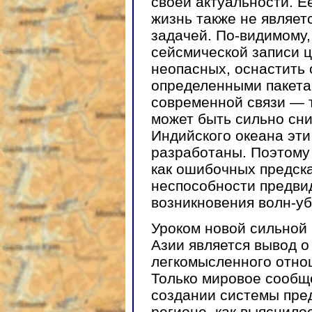
своей актуальности. Е
жизнь также не являет
задачей. По-видимому,
сейсмической записи 
неопасных, оснастить 
определенными пакета
современной связи — 
может быть сильно сни
Индийского океана эти
разработаны. Поэтому
как ошибочных предска
неспособности предви
возникновения волн-уб
Уроком новой сильной
Азии является вывод о
легкомысленного отно
Только мировое сообще
создании системы пре
регионе, как выяснило