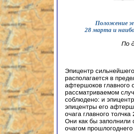
Положение э
28 марта и наиб
По 
Эпицентр сильнейшего
располагается в преде
афтершоков главного 
рассматриваемом случ
соблюдено: и эпицентр 
эпицентры его афтерш
очага главного толчка 2
Они как бы заполнили
очагом прошлогоднего