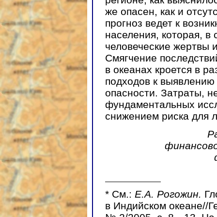
же опасен, как и отсу
прогноз ведет к возни
населения, которая, в
человеческие жертвы 
Смягчение последстви
в океанах кроется в р
подходов к выявлению 
опасности. Затраты, 
фундаментальных иссл
снижением риска для 
Р
финансово
*
См.:
Е.А. Рогожин.
Гл
в Индийском океане//Г