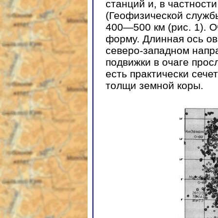
станций и, в частност
(Геофизической службы
400—500 км (рис. 1). 
форму. Длинная ось о
северо-западном напра
подвижки в очаге прос
есть практически сече
толщи земной коры.