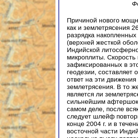
Ф
Причиной нового мощно
как и землетрясения 26
разрядка накопленных
(верхней жесткой обол
Индийской литосферно
микроплиты. Скорость
зафиксированных в эт
геодезии, составляет о
ответ на эти движени
землетрясения. В то ж
является ли землетряс
сильнейшим афтершоко
самом деле, после вся
следует шлейф повтор
конце 2004 г. и в тече
восточной части Инди