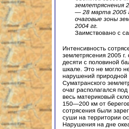
землетряснения 2
— 28 марта 2005 
очаговые зоны зе
2004 гг.
Заимствовано с с
Интенсивность сотряс
землетрясения 2005 г.
десяти с половиной б
шкале. Это не могло н
нарушений природной 
Суматранского землетр
очаг располагался под
весь материковый скло
150—200 км от берего
сотрясения были заре
суши на территории ос
Нарушения на дне океа