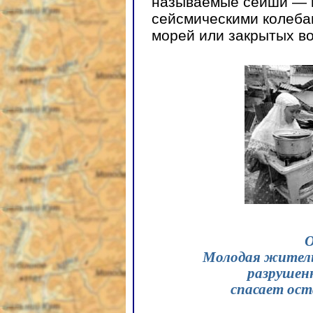
называемые сейши — 
сейсмическими колеба
морей или закрытых в
О
Молодая житель
разрушенн
спасает ос