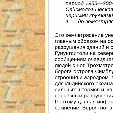
период 1955—2004
Сейсмологическог
черными кружками 
г. — до землетря
Это землетрясение уне
главным образом на ос
разрушения зданий и 
Гунунгситоли на север
сообщениям очевидцев
людей с ног. Трехметр
берега острова Симёл
строения и аэродром.
для Индийского океан
сильных штормов и, ка
серьезным разрушениям
Поэтому данная инфор
сомнение. Вероятно, э