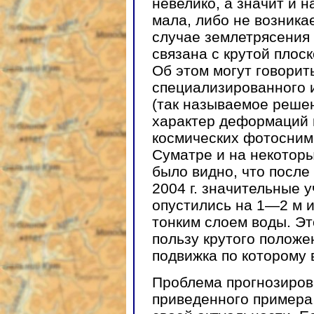
невелико, а значит и 
мала, либо не возникае
случае землетрясения 
связана с крутой плоск
Об этом могут говорит
специализированного 
(так называемое реше
характер деформаций 
космических фотосним
Суматре и на некоторы
было видно, что после
2004 г. значительные 
опустились на 1—2 м и
тонким слоем воды. Эт
пользу крутого положе
подвижка по которому 
Проблема прогнозирова
приведенного примера,