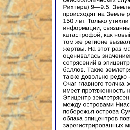
Рихтера) 9—9.5. Земле
происходят на Земле р
150 лет. Только утихл
информации, связанны
катастрофой, как новы
том же регионе вызвал
жертвы. На этот раз м
оценивалась значением
сотрясений в эпицент
баллов. Такие землетр
также довольно редко 
Очаг главного толчка 
имеет протяженность н
Эпицентр землетрясени
между островами Ниас 
побережья острова Су
облака эпицентров пов
зарегистрированных м