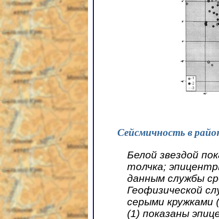
Сейсмичность в район
Белой звездой по
толчка; эпицентр
данным службы ср
Геофизической с
серыми кружками 
(1) показаны эпи