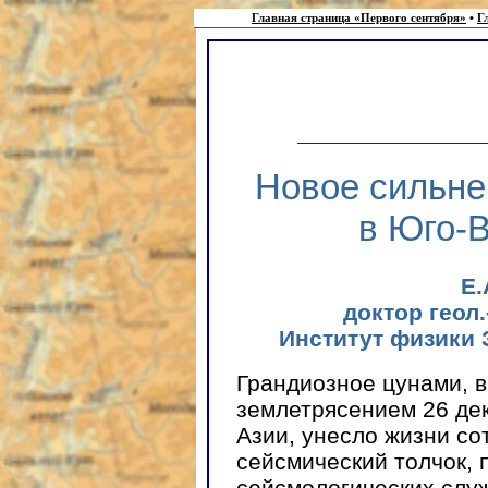
Главная страница «Первого сентября»
•
Г
Новое сильне
в Юго-
Е
доктор геол
Институт физики 
Грандиозное цунами, 
землетрясением 26 дек
Азии, унесло жизни со
сейсмический толчок, 
сейсмологических служ