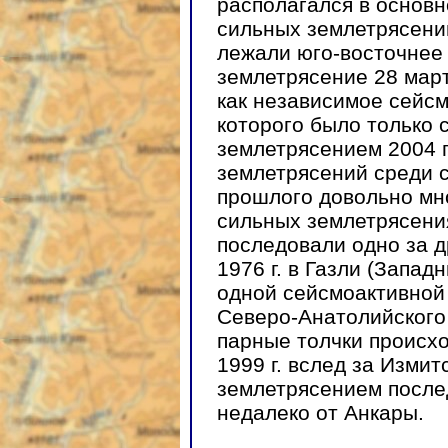
располагался в основн
сильных землетрясений 
лежали юго-восточнее (
землетрясение 28 март
как независимое сейс
которого было только
землетрясением 2004 г
землетрясений среди 
прошлого довольно мн
сильных землетрясения
последовали одно за д
1976 г. в Газли (Запад
одной сейсмоактивной 
Северо-Анатолийского
парные толчки происхо
1999 г. вслед за Изми
землетрясением после
недалеко от Анкары.