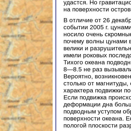
удастся. Но гравитац
на поверхности остро
В отличие от 26 декабр
событии 2005 г. цунам
носило очень скромные
почему волны цунами 
велики и разрушительн
имели роковых послед
Тихого океана подводн
8—8.5 не раз вызывал
Вероятно, возникновен
столько от магнитуды, 
характера подвижки п
Если подвижка происхо
деформации дна больш
подводным уступом об
поверхности океана. Е
пологой плоскости раз