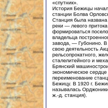
«спутник».
История Бежицы начала
станции Болва Орловс
Станция была названа
реки — левого притока
формироваться посело
владельца построенно
завода, — Губонино. В 
свою деятельность Ак
рельсопрокатного, жел
сталелитейного и меха
Брянский машинострои
экономическое сердце 
переименование станц
Бежицу. В 1920 г. Бежи
называлась Орджоники
ж.-д. станция).