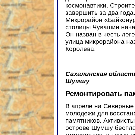
космонавтики. Строите
завершить за два года
Микрорайон «Байконур
столицы Чувашии начал
Он назван в честь лег
улица микрорайона на
Королева.
Сахалинская област
Шумшу
Ремонтировать па
В апреле на Северные
молодежи для восстан
памятников. Активист
острове Шумшу беспла
мемориалов, а также п