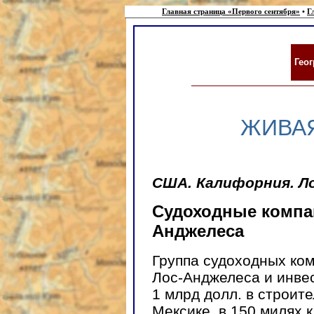
Главная страница «Первого сентября»
•
Г
Гео
ЖИВАЯ
США. Калифорния. Л
Судоходные компан
Анджелеса
Группа судоходных ком
Лос-Анджелеса и инве
1 млрд долл. в строит
Мексике, в 150 милях к