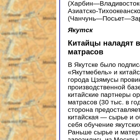
(Харбин—Владивосто
Азиатско-Тихоокеанско
(Чанчунь—Посьет—Зар
Якутск
Китайцы наладят в
матрасов
В Якутске было подпи
«Якутмебель» и китай
города Цзямусы прови
производственной базе
китайские партнеры ор
матрасов (30 тыс. в го
сторона предоставляе
китайская — сырье и о
себя обучение якутски
Раньше сырье и матер
завозились из Москвы,