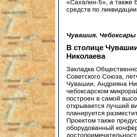
«Сахалин-5», а также 
средств по ликвидаци
Чувашия. Чебоксары
В столице Чувашии
Николаева
Закладка Общественно
Советского Союза, ле
Чувашии, Андрияна Ни
чебоксарском микрора
построен в самой высо
открывается лучший ви
планируется разместит
Проектом также преду
оборудованный конфер
достопримечательност