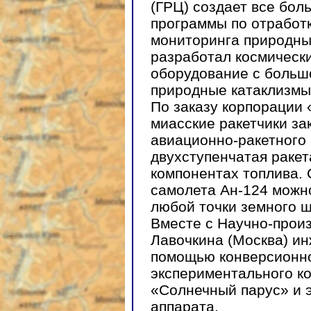
(ГРЦ) создает все бол
программы по отработк
мониторинга природны
разработал космически
оборудование с больш
природные катаклизмы
По заказу корпорации
миасские ракетчики за
авиационно-ракетного 
двухступенчатая ракет
компонентах топлива. 
самолета Ан-124 можно
любой точки земного ш
Вместе с Научно-прои
Лавочкина (Москва) ин
помощью конверсионно
экспериментального к
«Солнечный парус» и 
аппарата.