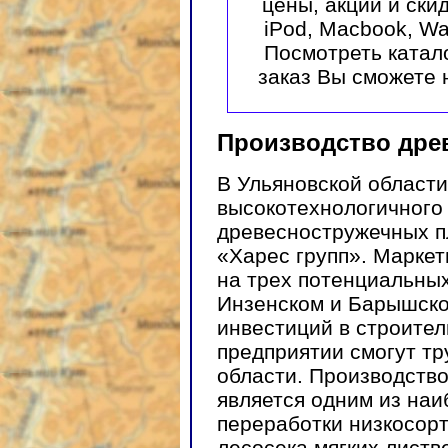
цены, акции и ски
iPod, Macbook, Wa
Посмотреть катал
заказ Вы сможете на
Производство дре
В Ульяновской области
высокотехнологичного 
древесностружечных п
«Харес групп». Марке
на трех потенциальны
Инзенском и Барышско
инвестиций в строител
предприятии смогут тр
области. Производств
является одним из на
переработки низкосорт
лесосека мягких листв