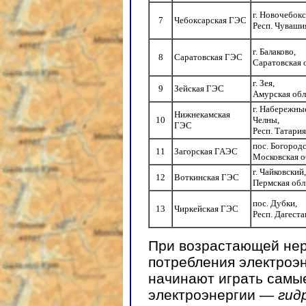
г. Новочебокс
7
Чебоксарская ГЭС
Респ. Чуваши
г. Балаково,
8
Саратовская ГЭС
Саратовская 
г. Зея,
9
Зейская ГЭС
Амурская обл
г. Набережны
Нижнекамская
10
Челны,
ГЭС
Респ. Татария
пос. Богородс
11
Загорская ГАЭС
Московская о
г. Чайковский,
12
Воткинская ГЭС
Пермская обл
пос. Дубки,
13
Чиркейская ГЭС
Респ. Дагеста
При возрастающей нер
потребления электроэ
начинают играть самы
электроэнергии —
гид