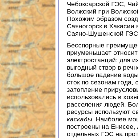
Чебоксарской ГЭС, Чай
Волжский при Волжской
Похожим образом соз
Саяногорск в Хакасии 
Саяно-Шушенской ГЭС
Бесспорные преимущес
приуменьшает относите
электростанций: для 
выгодный створ в речн
большое падение воды
сток по сезонам года,
затопление прируслов
использовались в хозя
расселения людей. Бо
ресурсы используют с
каскады
. Наиболее мо
построены на Енисее, 
отдельных ГЭС на про