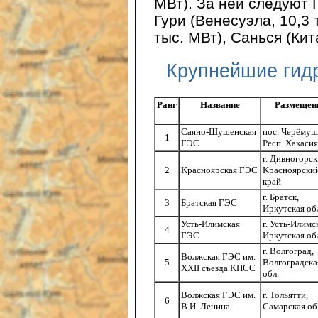
МВт). За ней следуют 
Гури (Венесуэла, 10,3 
тыс. МВт), Санься (Кит
Крупнейшие гид
Ранг
Название
Размещен
Саяно-Шушенская
пос. Черёмуш
1
ГЭС
Респ. Хакасия
г. Дивногорск
2
Kрасноярская ГЭС
Kрасноярски
край
г. Братск,
3
Братская ГЭС
Иркутская об
Усть-Илимская
г. Усть-Илимс
4
ГЭС
Иркутская об
г. Волгоград,
Волжская ГЭС им.
5
Волгоградска
XXII съезда KПСС
обл.
Волжская ГЭС им.
г. Тольятти,
6
В.И. Ленина
Самарская об