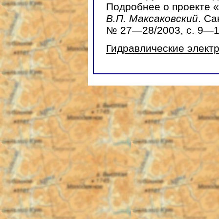
Подробнее о проекте «
В.П. Максаковский
. С
№ 27—28/2003, с. 9—1
Гидравлические элект