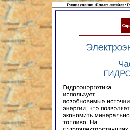
Главная страница «Первого сентября»
•
Г
Спр
Электроэ
Ча
ГИДР
Гидроэнергетика
использует
возобновимые источни
энергии, что позволяет
экономить минерально
топливо. На
гидроэлектростанциях