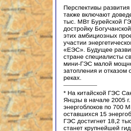
Перспективы развития 
также включают довед
тыс. МВт Бурейской Г
достройку Богучанской
этих амбициозных про
участии энергетическ
«ЕЭС». Будущее разви
стране специалисты с
мини-ГЭС малой мощно
затопления и отказом 
реках.
*
На китайской ГЭС Сан
Янцзы в начале 2005 г
энергоблоков по 700 МВ
оставшихся 15 энерго
ГЭС достигнет 18,2 ты
станет крупнейшей ги