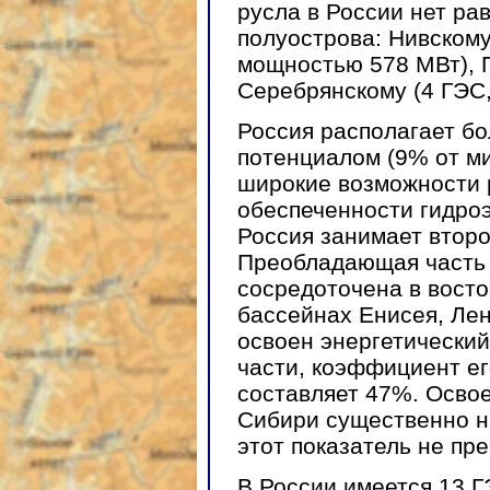
русла в России нет ра
полуострова: Нивском
мощностью 578 МВт), П
Серебрянскому (4 ГЭС,
Россия располагает б
потенциалом (9% от ми
широкие возможности р
обеспеченности гидро
Россия занимает второ
Преобладающая часть 
сосредоточена в восто
бассейнах Енисея, Ле
освоен энергетический
части, коэффициент е
составляет 47%. Осво
Сибири существенно н
этот показатель не пр
В России имеется 13 