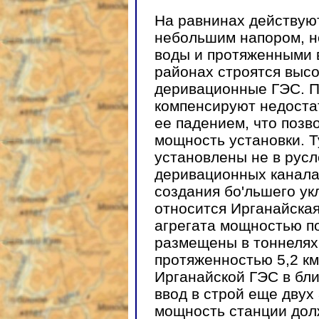
На равнинах действую
небольшим напором, н
воды и протяженными 
районах строятся выс
деривационные ГЭС. П
компенсируют недоста
ее падением, что позв
мощность установки. 
установлены не в русл
деривационных канала
создания бо'льшего ук
относится Ирганайская
агрегата мощностью по
размещены в тоннелях
протяженностью 5,2 км
Ирганайской ГЭС в бл
ввод в строй еще двух 
мощность станции дол