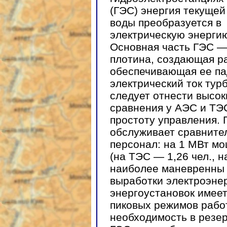
(ГЭС) энергия текущей
воды преобразуется в
электрическую энерги
Основная часть ГЭС 
плотина, создающая р
обеспечивающая ее па
электрический ток тур
следует отнести высо
сравнения у АЭС и ТЭ
простоту управления.
обслуживает сравните
персонал: на 1 МВт мо
(на ТЭС — 1,26 чел., н
наиболее маневренны 
выработки электроэнер
энергоустановок имее
пиковых режимов работ
необходимость в резе