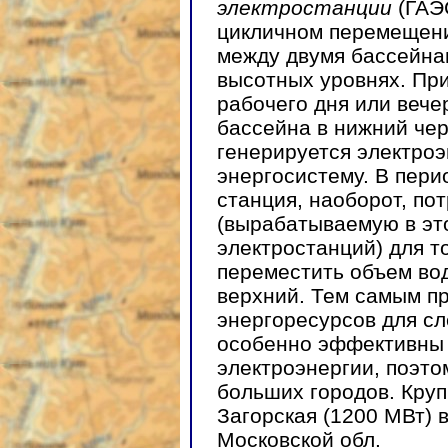
электростанции
(ГАЭС
цикличном перемещени
между двумя бассейна
высотных уровнях. При
рабочего дня или вече
бассейна в нижний чер
генерируется электроэ
энергосистему. В пери
станция, наоборот, по
(вырабатываемую в эт
электростанций) для т
переместить объем вод
верхний. Тем самым п
энергоресурсов для сл
особенно эффективны 
электроэнергии, поэто
больших городов. Кру
Загорская (1200 МВт) 
Московской обл.