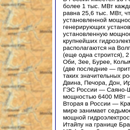
более 1 тыс. МВт кажд
равна 25,6 тыс. МВт, 
установленной мощнос
генерирующих установ
установленную мощност
крупнейших гидроэлек
располагаются на Волг
(еще одна строится), 
Оби, Зее, Бурее, Колы
(две последние — прит
таких значительных ро
Двина, Печора, Дон, И
ГЭС России — Саяно-Ш
мощностью 6400 МВт —
Вторая в России — Кра
мире занимает седьмо
мощной гидроэлектрос
Итайпу на границе Бра