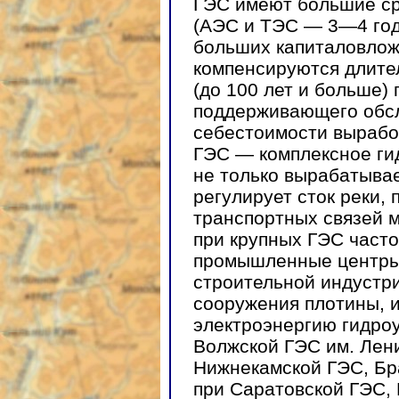
ГЭС имеют большие ср
(АЭС и ТЭС — 3—4 года
больших капиталовлож
компенсируются длите
(до 100 лет и больше)
поддерживающего обсл
себестоимости вырабо
ГЭС — комплексное ги
не только вырабатывае
регулирует сток реки, 
транспортных связей 
при крупных ГЭС част
промышленные центры
строительной индустр
сооружения плотины, 
электроэнергию гидроу
Волжской ГЭС им. Лен
Нижнекамской ГЭС, Бр
при Саратовской ГЭС,