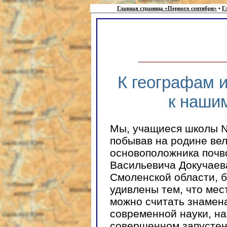
Главная страница «Первого сентября»
•
Г
К географам 
к наши
Мы, учащиеся школы №
побывав на родине вел
основоположника почв
Васильевича Докучаев
Смоленской области, 
удивлены тем, что мес
можно считать знамен
современной науки, на
совершенном запустен