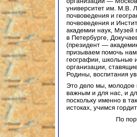
организации — Москов
университет им. М.В. 
почвоведения и геогра
почвоведения и Инсти
академии наук, Музей 
в Петербурге, Докучае
(президент — академик
призываем помочь нам 
географии, школьные 
организации, ставящие
Родины, воспитания ув
Это дело мы, молодое 
важным и для нас, и дл
поскольку именно в та
истоках, учимся горди
По по