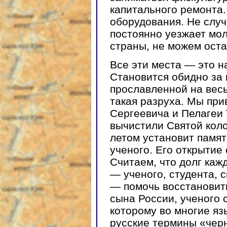
капитального ремонта.
оборудования. Не случ
постоянно уезжает мо
страны, не можем оста
Все эти места — это н
Становится обидно за 
прославленной на весь
такая разруха. Мы при
Сергеевича и Пелагеи
вычистили Святой кол
летом установит памят
ученого. Его открытие 
Считаем, что долг каж
— ученого, студента, 
— помочь восстановит
сына России, ученого 
которому во многие яз
русские термины «черн