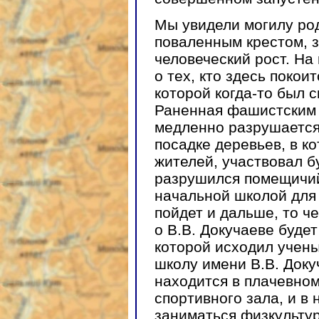
Мы увидели могилу род
поваленным крестом, 
человеческий рост. На
о тех, кто здесь покои
которой когда-то был 
Раненная фашистским 
медленно разрушается.
посадке деревьев, в к
жителей, участвовал б
разрушился помещичий
начальной школой для 
пойдет и дальше, то ч
о В.В. Докучаеве будет
которой исходил учены
школу имени В.В. Доку
находится в плачевном
спортивного зала, и в
заниматься физкультур