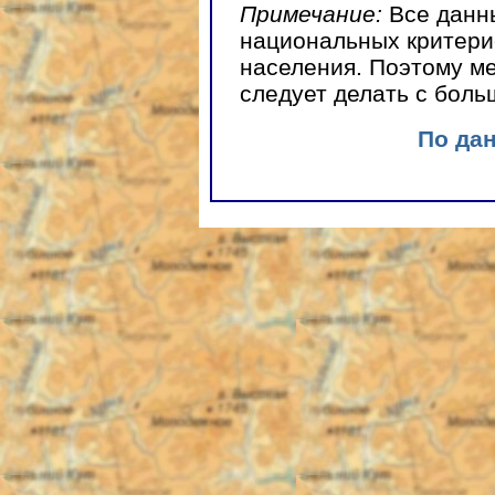
Примечание:
Все данн
национальных критерие
населения. Поэтому м
следует делать с бол
По да