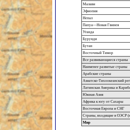
Малави
Эфиопия
Непал
Папуа—Новая Гвинея
Уганда
Бурунди
Бутан
Восточный Тимор
Все развивающиеся страны
Наименее развитые страны
Арабские страны
Азиатско-Тихоокеанский ре
Латинская Америка и Кариб
Южная Азия
Африка к югу от Сахары
Восточная Европа и СНГ
Страны, входящие в ОЭСР (н
Мир