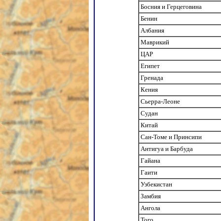
Босния и Герцеговина
Бенин
Албания
Маврикий
ЦАР
Египет
Гренада
Кения
Сьерра-Леоне
Судан
Китай
Сан-Томе и Принсипи
Антигуа и Барбуда
Гайана
Гаити
Узбекистан
Замбия
Ангола
Того