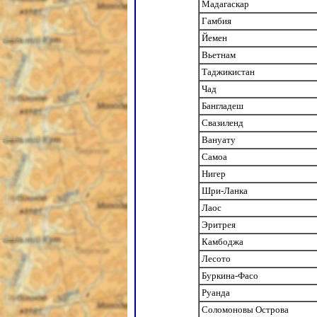
Мадагаскар
Гамбия
Йемен
Вьетнам
Таджикистан
Чад
Бангладеш
Свазиленд
Вануату
Самоа
Нигер
Шри-Ланка
Лаос
Эритрея
Камбоджа
Лесото
Буркина-Фасо
Руанда
Соломоновы Острова