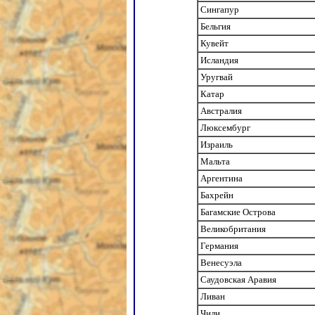
Сингапур
Бельгия
Кувейт
Исландия
Уругвай
Катар
Австралия
Люксембург
Израиль
Мальта
Аргентина
Бахрейн
Багамские Острова
Великобритания
Германия
Венесуэла
Саудовская Аравия
Ливан
Чили