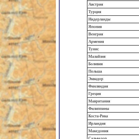
Австрия
Турция
Нидерланды
Япония
Венгрия
Армения
Тунис
Малайзия
Боливия
Польша
Эквадор
Финляндия
Греция
Мавритания
Филиппины
Коста-Рика
Ирландия
Македония
Сальвадор