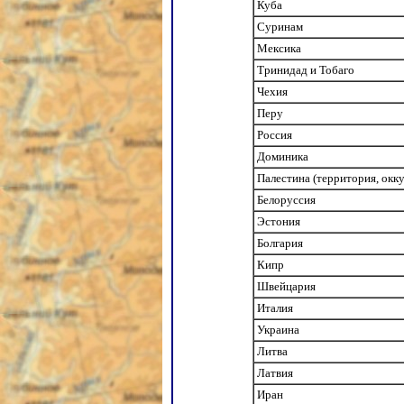
Куба
Суринам
Мексика
Тринидад и Тобаго
Чехия
Перу
Россия
Доминика
Палестина (территория, окк
Белоруссия
Эстония
Болгария
Кипр
Швейцария
Италия
Украина
Литва
Латвия
Иран