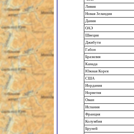
Ливия
Новая Зеландия
Дания
ОАЭ
Швеция
Джибути
Габон
Бразилия
Канада
Южная Корея
США
Иордания
Норвегия
Оман
Испания
Франция
Колумбия
Бруней