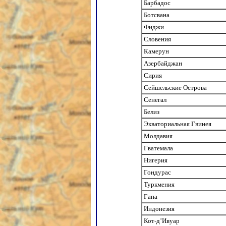
Барбадос
Ботсвана
Фиджи
Словения
Камерун
Азербайджан
Сирия
Сейшельские Острова
Сенегал
Белиз
Экваториальная Гвинея
Молдавия
Гватемала
Нигерия
Гондурас
Туркмения
Гана
Индонезия
Кот-д’Ивуар