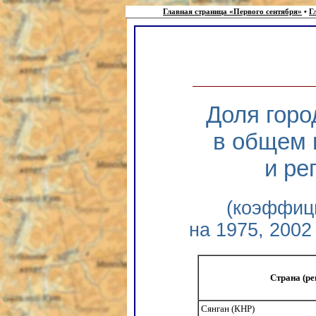
Главная страница «Первого сентября»
•
Г
Доля горо
в общем 
и ре
(коэффиц
на 1975, 2002 
Страна (ре
Сянган (КНР)