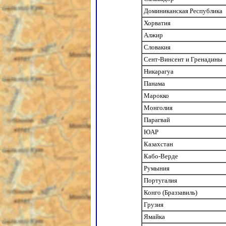
Доминиканская Республика
Хорватия
Алжир
Словакия
Сент-Винсент и Гренадины
Никарагуа
Панама
Марокко
Монголия
Парагвай
ЮАР
Казахстан
Кабо-Верде
Румыния
Португалия
Конго (Браззавиль)
Грузия
Ямайка