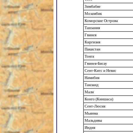
Зимбабве
Мозамбик
Коморские Острова
Танзания
Гвинея
Киргизия
Пакистан
Тонга
Гвинея-Бисау
Сент-Китс и Невис
Намибия
Таиланд
Мали
Конго (Киншаса)
Сент-Люсия
Мьянма
Мальдивы
Индия