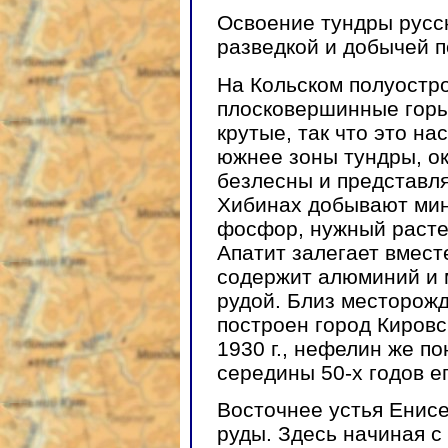
Освоение тундры русск
разведкой и добычей 
На Кольском полуостр
плосковершинные горы
крутые, так что это н
южнее зоны тундры, о
безлесны и представля
Хибинах добывают мин
фосфор, нужный растен
Апатит залегает вмест
содержит алюминий и 
рудой. Близ месторож
построен город Кировс
1930 г., нефелин же по
середины 50-х годов е
Восточнее устья Енис
руды. Здесь начиная с 