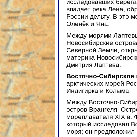
исследовавших берега 
впадает река Лена, о
России дельту. В это 
Оленёк и Яна.
Между морями Лаптевы
Новосибирские острова
Северной Земли, откры
материка Новосибирск
Дмитрия Лаптева.
Восточно-Сибирское
арктических морей Рос
Индигирка и Колыма.
Между Восточно-Сибир
остров Врангеля. Остр
мореплавателя XIX в. 
который исследовал В
моря; он предположил