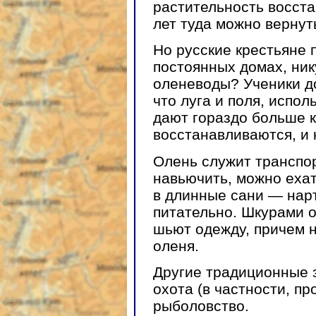
растительность восста
лет туда можно вернут
Но русские крестьяне п
постоянных домах, ник
оленеводы? Ученики д
что луга и поля, испол
дают гораздо больше 
восстанавливаются, и 
Олень служит транспо
навьючить, можно ехат
в длинные сани — нарт
питательно. Шкурами о
шьют одежду, причем 
оленя.
Другие традиционные 
охота (в частности, пр
рыболовство.