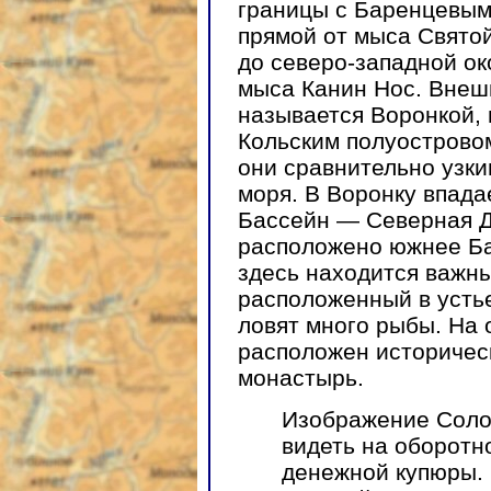
границы с Баренцевым,
прямой от мыса Свято
до северо-западной о
мыса Канин Нос. Внеш
называется Воронкой, 
Кольским полуострово
они сравнительно узк
моря. В Воронку впада
Бассейн — Северная Д
расположено южнее Ба
здесь находится важны
расположенный в усть
ловят много рыбы. На 
расположен историчес
монастырь.
Изображение Соло
видеть на оборотн
денежной купюры.