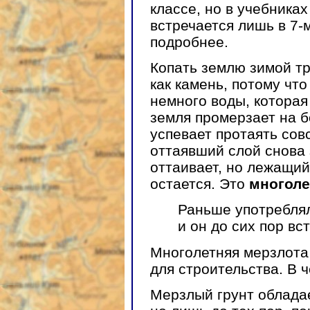
классе, но в учебниках
встречается лишь в 7-
подробнее.
Копать землю зимой тр
как камень, потому что
немного воды, которая
земля промерзает на б
успевает протаять сов
оттаявший слой снова 
оттаивает, но лежащи
остается. Это
многоле
Раньше употребля
и он до сих пор вс
Многолетняя мерзлота
для строительства. В 
Мерзлый грунт облада