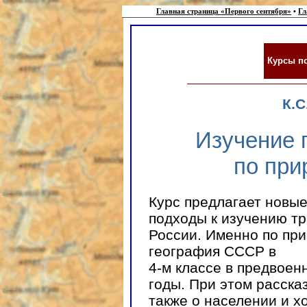
Главная страница «Первого сентября»
•
Гл
Курсы п
К.
Изучение 
по при
Курс предлагает новые
подходы к изучению т
России. Именно по пр
география СССР в
4-м классе в предвое
годы. При этом расска
также о населении и х