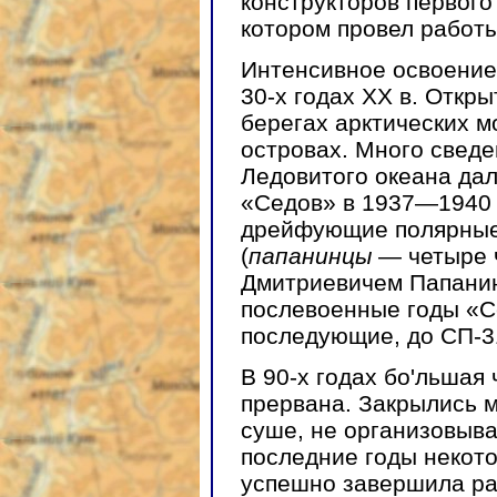
конструкторов первого
котором провел работы
Интенсивное освоение 
30-х годах ХХ в. Откр
берегах арктических м
островах. Много сведе
Ледовитого океана да
«Седов» в 1937—1940 г
дрейфующие полярные
(
папанинцы
— четыре ч
Дмитриевичем Папанин
послевоенные годы «С
последующие, до СП-3
В 90-х годах бо'льшая 
прервана. Закрылись 
суше, не организовыв
последние годы некот
успешно завершила р