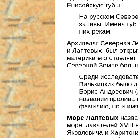
Енисейскую губы.
На русском Севере
заливы. Имена гу
них рекам.
Архипелаг Северная З
и Лаптевых, был откры
материка его отделяет
Северной Земле больш
Среди исследоват
Вилькицких было 
Борис Андреевич (
названии пролива 
фамилию, но и имя
Море Лаптевых
назва
мореплавателей XVIII 
Яковлевича и Харитон