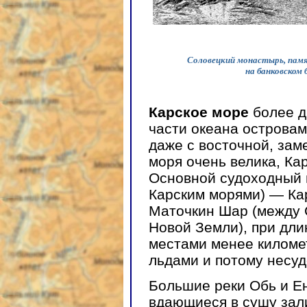
Соловецкий монастырь, памя
на банковском
Карское море
более д
части океана островам
даже с восточной, за
моря очень велика, Ка
Основной судоходный 
Карским морями) — Кар
Маточкин Шар (между
Новой Земли), при дли
местами менее километ
льдами и потому несуд
Большие реки Обь и Е
вдающиеся в сушу зал