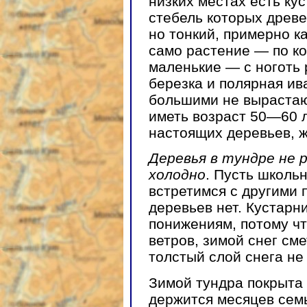
низких местах есть ку
стебель которых древес
но тонкий, примерно к
само растение — по ко
маленькие — с ноготь 
березка и полярная ив
большими не вырастают
иметь возраст 50—60 л
настоящих деревьев, ж
Деревья в тундре не
холодно
. Пусть школь
встретимся с другими 
деревьев нет. Кустарн
понижениям, потому чт
ветров, зимой снег см
толстый слой снега не
Зимой тундра покрыта
держится месяцев сем