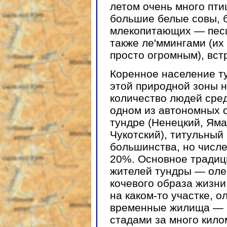
летом очень много пти
большие белые совы, б
млекопитающих — песц
также ле'ммингами (их
просто огромным), вст
Коренное население т
этой природной зоны 
количество людей сре
одном из автономных 
тундре (Ненецкий, Яма
Чукотский), титульный
большинства, но числе
20%. Основное традиц
жителей тундры — оле
кочевого образа жизни
на каком-то участке, 
временные жилища — ч
стадами за много килом