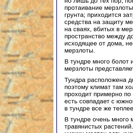
но лишь до тех пор, п
протаивание мерзлоты,
грунта; приходится за
средства на защиту ме
на сваях, вбитых в мер
пространство между до
исходящее от дома, н
мерзлоты.
В тундре много болот 
мерзлоты представляе
Тундра расположена д
поэтому климат там х
проходит примерно по 
есть совпадает с южно
в тундре все же теплее
В тундре очень много 
травянистых растений.