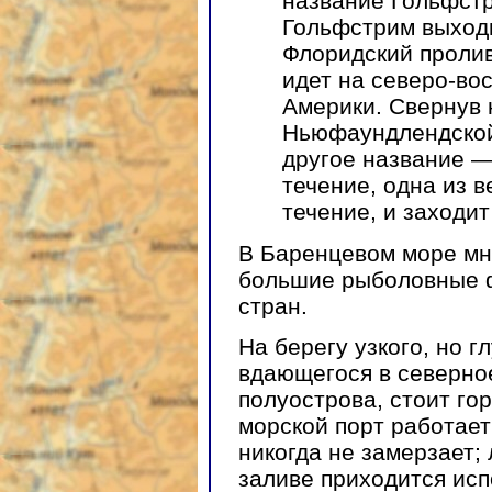
название Гольфстр
Гольфстрим выходи
Флоридский пролив
идет на северо-во
Америки. Свернув 
Ньюфаундлендской 
другое название 
течение, одна из в
течение, и заходи
В Баренцевом море мн
большие рыболовные ф
стран.
На берегу узкого, но г
вдающегося в северно
полуострова, стоит го
морской порт работает
никогда не замерзает;
заливе приходится исп