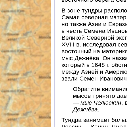
В зоне тундры располо
Самая северная матери
но также Азии и Евра
в честь Семена Ивано
Великой Северной экс
XVIII в. исследовал с
восточный на материк
мыс Дежнёва. Он назва
который в 1648 г. обог
между Азией и Америк
звали Семен Иванович
Обратите внимание
мысов принято дав
—
мыс Челюскин
,
Дежнёва
.
Тундра занимает боль
России — Канин, Ямал