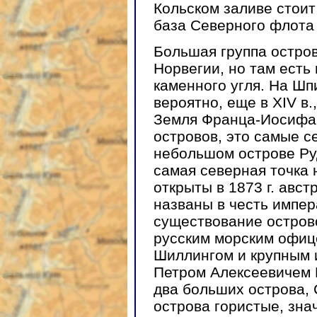
Кольском заливе стои
база Северного флота
Большая группа остро
Норвегии, но там есть
каменного угля. На Шп
вероятно, еще в XIV в.
Земля Франца-Иосифа
островов, это самые с
небольшом острове Ру
самая северная точка
открыты в 1873 г. авст
названы в честь импер
существование остров
русским морским офиц
Шиллингом и крупным 
Петром Алексеевичем 
два больших острова,
острова гористые, зна