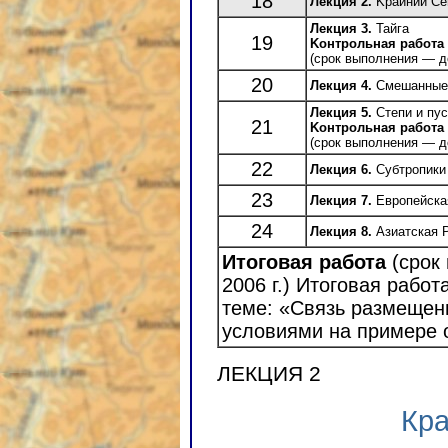
18
Лекция 2.
Kрайний Се
Лекция 3.
Тайга
19
Kонтрольная работа
(срок выполнения — до
20
Лекция 4.
Смешанные
Лекция 5.
Степи и пу
21
Kонтрольная работа
(срок выполнения — до
22
Лекция 6.
Субтропики 
23
Лекция 7.
Европейска
24
Лекция 8.
Азиатская 
Итоговая работа
(срок
2006 г.) Итоговая рабо
теме: «Связь размещен
условиями на примере о
ЛЕКЦИЯ 2
Кра