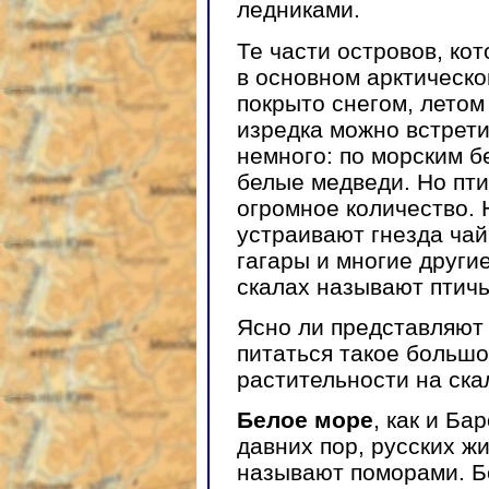
ледниками.
Те части островов, ко
в основном арктическо
покрыто снегом, летом
изредка можно встрети
немного: по морским б
белые медведи. Но пти
огромное количество.
устраивают гнезда чайк
гагары и многие другие
скалах называют птич
Ясно ли представляют 
питаться такое большо
растительности на скал
Белое море
, как и Ба
давних пор, русских 
называют поморами. Б