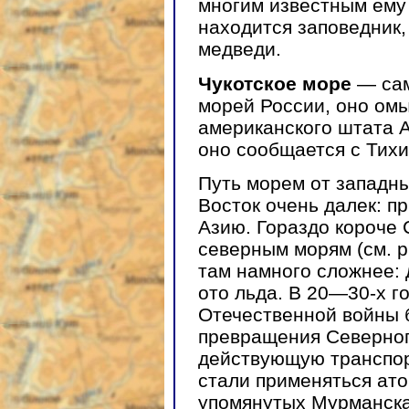
многим известным ему
находится заповедник,
медведи.
Чукотское море
— сам
морей России, оно омы
американского штата А
оно сообщается с Тихи
Путь морем от западн
Восток очень далек: п
Азию. Гораздо короче
северным морям (см. р
там намного сложнее:
ото льда. В 20—30-х г
Отечественной войны 
превращения Северног
действующую транспор
стали применяться ат
упомянутых Мурманска