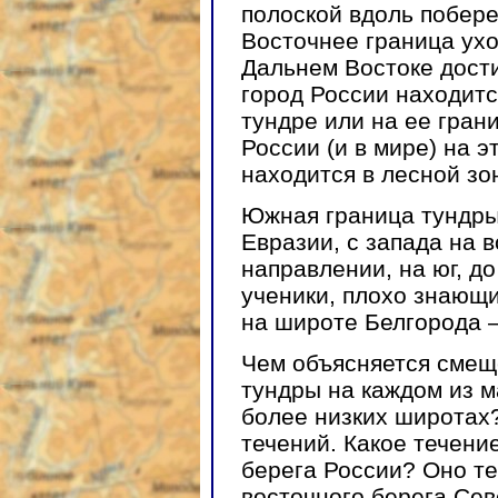
полоской вдоль побере
Восточнее граница ухо
Дальнем Востоке дости
город России находитс
тундре или на ее гран
России (и в мире) на 
находится в лесной зо
Южная граница тундры 
Евразии, с запада на 
направлении, на юг, д
ученики, плохо знающи
на широте Белгорода 
Чем объясняется смещ
тундры на каждом из м
более низких широтах?
течений. Какое течени
берега России? Оно те
восточного берега Се