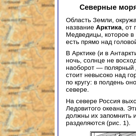
Северные моря
Область Земли, окруж
название
Арктика
, от
Медведицы, которое в 
есть прямо над голово
В Арктике (и в Антаркт
ночь, солнце не восхо
наоборот — полярный д
стоит невысоко над г
по кругу: в полдень он
севере.
На севере Россия вых
Ледовитого океана. Эт
должны их запомнить и
разделяются (рис. 1).