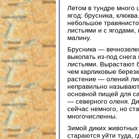
Летом в тундре много 
ягод: брусника, клюк
небольшое травянисто
листьями и с ягодами
малину.
Брусника — вечнозеле
выкопать из-под снега
листьями. Вырастают 
чем карликовые березк
растение — олений лиш
неправильно называют
основной пищей для с
— северного оленя. Д
сейчас немного, но с
многочисленны.
Зимой диких животных 
стараются уйти туда, г