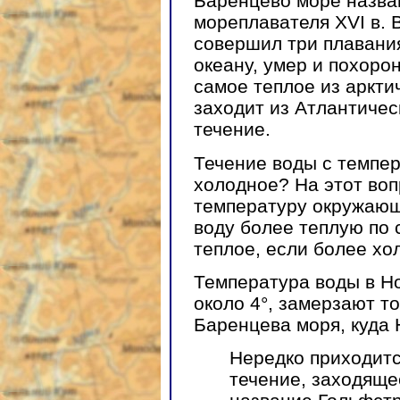
Баренцево море назван
мореплавателя XVI в. 
совершил три плавани
океану, умер и похоро
самое теплое из аркти
заходит из Атлантичес
течение.
Течение воды с темпер
холодное? На этот воп
температуру окружающ
воду более теплую по
теплое, если более хо
Температура воды в Н
около 4°, замерзают т
Баренцева моря, куда 
Нередко приходитс
течение, заходяще