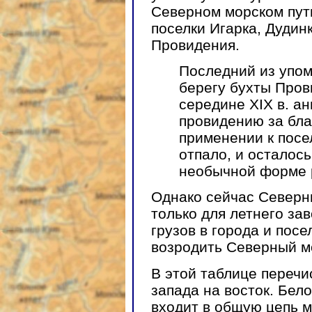
Северном морском пут
поселки Игарка, Дудинк
Провидения.
Последний из упом
берегу бухты Пров
середине XIX в. а
провидению за бла
применении к посе
отпало, и осталось
необычной форме 
Однако сейчас Северн
только для летнего зав
грузов в города и пос
возродить Северный мо
В этой таблице перечи
запада на восток. Бело
входит в общую цепь м