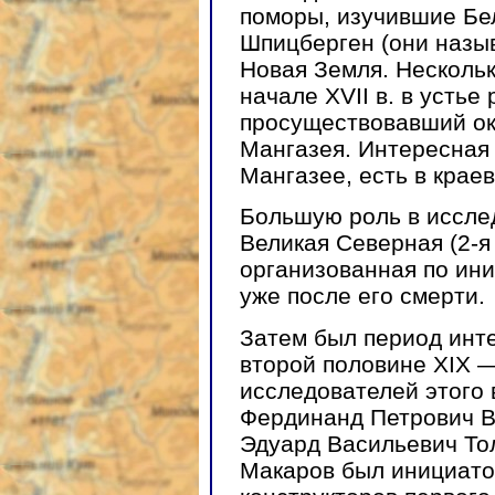
поморы, изучившие Бе
Шпицберген (они назыв
Новая Земля. Нескольк
начале XVII в. в устье 
просуществовавший ок
Мангазея. Интересная
Мангазее, есть в крае
Большую роль в иссле
Великая Северная (2-я
организованная по ини
уже после его смерти.
Затем был период инт
второй половине ХIХ —
исследователей этого
Фердинанд Петрович В
Эдуард Васильевич То
Макаров был инициато