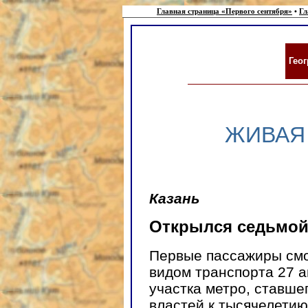
Главная страница «Первого сентября»
•
Гл
Гео
ЖИВАЯ
Казань
Открылся седьмой
Первые пассажиры смо
видом транспорта 27 а
участка метро, ставш
властей к тысячелетию 