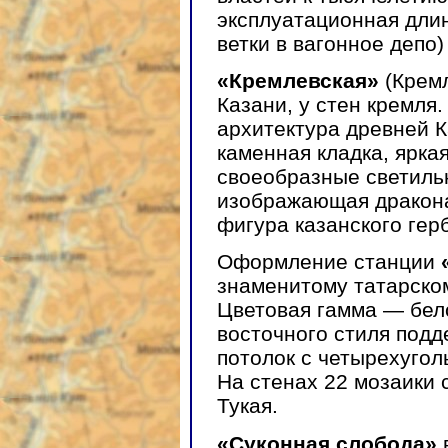
эксплуатационная длин
ветки в вагонное депо)
«Кремлевская»
(Кремл
Казани, у стен кремля
архитектура древней К
каменная кладка, ярка
своеобразные светильн
изображающая дракона
фигура казанского герб
Оформление станции
знаменитому татарском
Цветовая гамма — бел
восточного стиля подд
потолок с четырехуго
На стенах 22 мозаики 
Тукая.
«Суконная слобода»