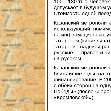
100—130 тыс. человек 
допускает в будущем у
Стоимость одной поезд
Казанский метрополит
использующий, помимо 
на информационных ук
татарском (кириллица)
татарские надписи рас
русские — правее и ни
на русском.
Казанский метрополите
ближайшие годы, на эт
финансирование. В 200
с обеих сторон на одн
Победы» (после «Горок
«Кремлевской»).