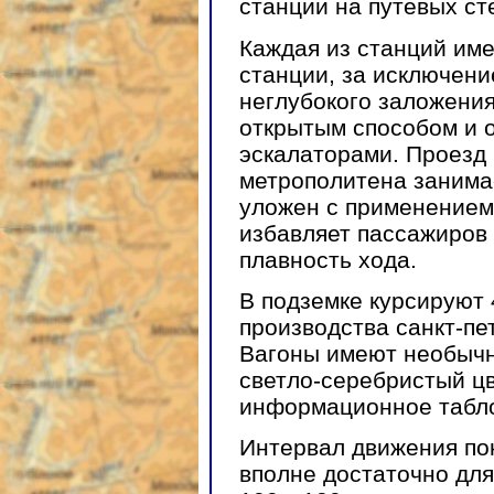
станции на путевых ст
Каждая из станций име
станции, за исключен
неглубокого заложени
открытым способом и 
эскалаторами. Проезд
метрополитена занимае
уложен с применением 
избавляет пассажиров 
плавность хода.
В подземке курсируют 
производства санкт-пе
Вагоны имеют необычн
светло-серебристый цв
информационное табл
Интервал движения пок
вполне достаточно дл