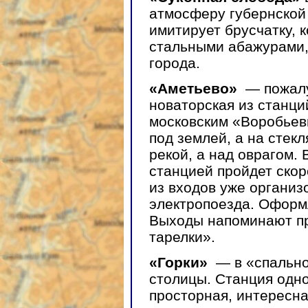
атмосферу губернской 
имитирует брусчатку,
стальными абажурами,
города.
«Аметьево»
— пожалу
новаторская из станци
московским «Воробьев
под землей, а на стекл
рекой, а над оврагом.
станцией пройдет скор
из входов уже организ
электропоезда. Оформл
Выходы напоминают п
тарелки».
«Горки»
— в «спально
столицы. Станция одно
просторная, интересна