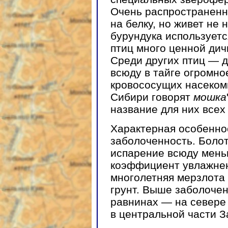
Очень распространенн
на белку, но живет не 
бурундука используетс
птиц много ценной дичи
Среди других птиц — д
всюду в тайге огромн
кровососущих насекомы
Сибири говорят
мошка
название для них всех
Характерная особенно
заболоченность. Болота
испарение всюду меньш
коэффициент увлажнен
многолетняя мерзлота
грунт. Выше заболоче
равнинах — на севере
в центральной части 