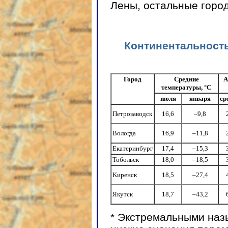
Лены, остальные город
Континентальность
Город
Средние
А
температуры, °С
июля
января
ср
Петрозаводск
16,6
–9,8
Вологда
16,9
–11,8
Екатеринбург
17,4
–15,3
Тобольск
18,0
–18,5
Kиренск
18,5
–27,4
Якутск
18,7
–43,2
* Экстремальными наз