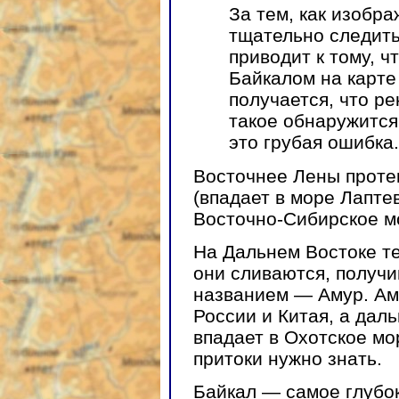
За тем, как изобра
тщательно следить
приводит к тому, ч
Байкалом на карте
получается, что ре
такое обнаружится
это грубая ошибка.
Восточнее Лены проте
(впадает в море Лапте
Восточно-Сибирское м
На Дальнем Востоке те
они сливаются, получи
названием — Амур. Аму
России и Китая, а дал
впадает в Охотское мо
притоки нужно знать.
Байкал — самое глубок