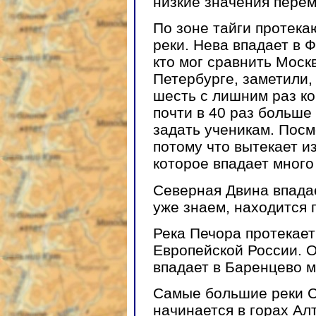
низкие значения пере
По зоне тайги протек
реки. Нева впадает в 
кто мог сравнить Москв
Петербурге, заметили,
шесть с лишним раз ко
почти в 40 раз больше
задать ученикам. Посмо
потому что вытекает и
которое впадает много 
Северная Двина впадае
уже знаем, находится 
Река Печора протекает
Европейской России. О
впадает в Баренцево м
Самые большие реки С
начинается в горах Ал