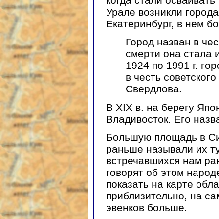
когда стали осваивать
Урале возникли город
Екатеринбург, в нем б
Город назван в чес
смерти она стала 
1924 по 1991 г. го
в честь советского
Свердлова.
В XIX в. на берегу Япо
Владивосток.
Его назв
Большую площадь в Си
раньше называли их т
встречавшихся нам ра
говорят об этом народ
показать на карте обл
приблизительно, на са
эвенков больше.