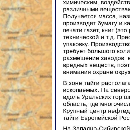
химическим, воздейст
различными веществам
Получается масса, на
производят бумагу и к
печати газет, книг (это
технической и т.д. Пр
упаковку. Производств
требует большого коли
размещение заводов; 
вредных веществ, поэт
внимания охране окру
В зоне тайги располаг
ископаемых. На север
вдоль Уральских гор ш
область, где многочис
Крупный центр нефтед
тайги Европейской Рос
На Западно-Сибирской