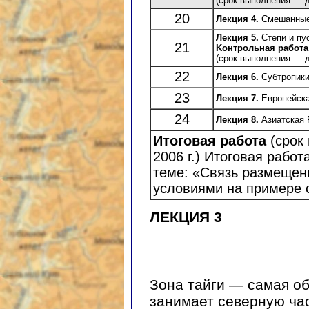
(срок выполнения — до
20
Лекция 4.
Смешанные
Лекция 5.
Степи и пу
21
Kонтрольная работа
(срок выполнения — до
22
Лекция 6.
Субтропики
23
Лекция 7.
Европейска
24
Лекция 8.
Азиатская 
Итоговая работа
(срок
2006 г.) Итоговая рабо
теме: «Связь размещен
условиями на примере о
ЛЕКЦИЯ 3
Зона тайги — самая о
занимает северную час