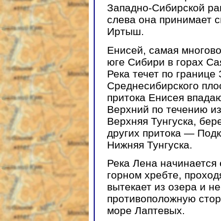
Западно-Сибирской рав
слева она принимает 
Иртыш.
Енисей, самая многово
юге Сибири в горах Са
Река течет по границе
Среднесибирского плос
притока Енисея впадаю
Верхний по течению из
Верхняя Тунгуска, бер
других притока — Подк
Нижняя Тунгуска.
Река Лена начинается 
горном хребте, проход
вытекает из озера и не
противоположную сторо
море Лаптевых.