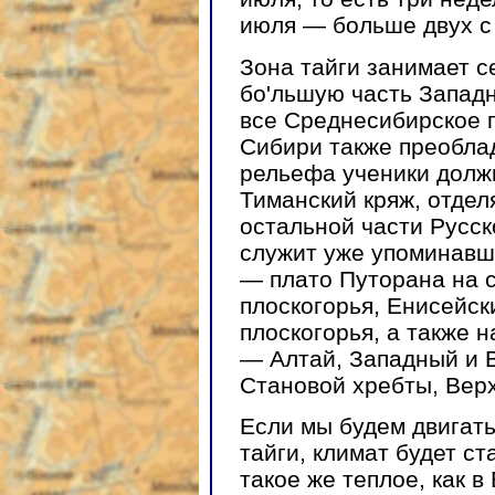
июля — больше двух с
Зона тайги занимает с
бо'льшую часть Запад
все Среднесибирское п
Сибири также преоблад
рельефа ученики долж
Тиманский кряж, отде
остальной части Русс
служит уже упоминавш
— плато Путорана на 
плоскогорья, Енисейск
плоскогорья, а также 
— Алтай, Западный и 
Становой хребты, Верх
Если мы будем двигать
тайги, климат будет с
такое же теплое, как в