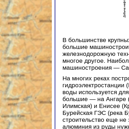
В большинстве крупны
большие машинострои
железнодорожную техн
многое другое. Наибо
машиностроения — Сан
На многих реках пост
гидроэлектростанции 
воды используется для
большие — на Ангаре (
Илимская) и Енисее (К
Бурейская ГЭС (река Б
строительство еще не 
алюминия из руды нужн