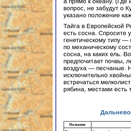
а прямо к океану. (Где
вопрос, не забудут о К
указано положение каж
Тайга в Европейской Р
есть сосна. Спросите у
генетическому типу — 
по механическому сос
сосна, на каких ель. В
предпочитает почвы, л
воздуха — песчаные. 
исключительно хвойны
встречаться мелколист
рябина, местами есть 
Дальнево
Название