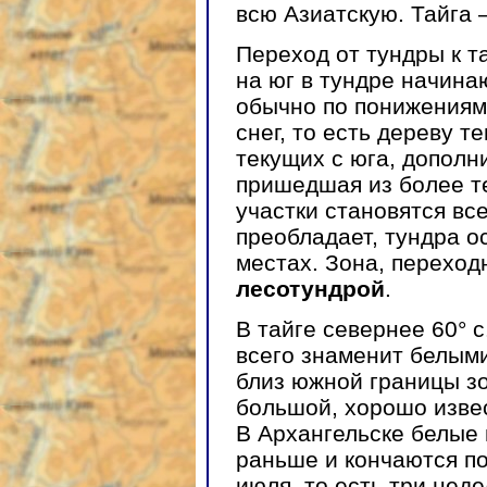
всю Азиатскую. Тайга 
Переход от тундры к т
на юг в тундре начина
обычно по понижениям,
снег, то есть дереву т
текущих с юга, дополн
пришедшая из более т
участки становятся вс
преобладает, тундра о
местах. Зона, переход
лесотундрой
.
В тайге севернее 60° 
всего знаменит белым
близ южной границы зо
большой, хорошо извес
В Архангельске белые 
раньше и кончаются по
июля, то есть три неде