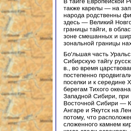
В тайге Европейской Р
также карелы — на зап
народа родственны фи
здесь — Великий Новг
границы тайги, в обла
зоне смешанных и шир
зональной границы нах
Бо'льшая часть Уральск
Сибирскую тайгу русск
в., во время царствов
постепенно продвигали
поселки и к середине X
берегам Тихого океана
Западной Сибири, при 
Восточной Сибири — К
Ангаре и Якутск на Ле
потому, что расположе
сложенного камнем кир