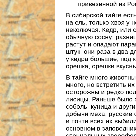
привезенной из Ро
В сибирской тайге есть
на ель, только хвоя у 
неколючая. Кедр, или 
обычную сосну; разниц
растут и опадают пара
штук, они раза в два 
у кедра большие, под 
орешка, орешки вкусны
В тайге много животны
много, но встретить их
осторожны и редко под
лисицы. Раньше было 
соболь, куница и други
добычи меха, русские 
и почти всех их выбил
основном в заповедник
специальных зверофер