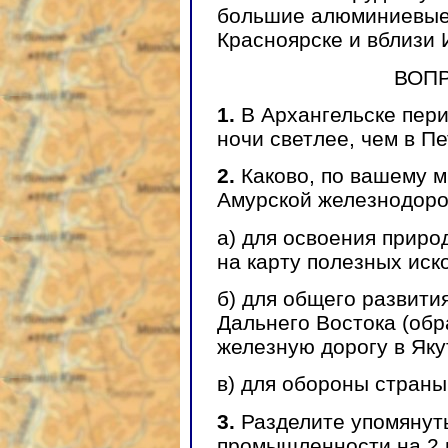
большие алюминиевые 
Красноярске и вблизи 
ВОП
1.
В Архангельске пери
ночи светлее, чем в П
2.
Каково, по вашему м
Амурской железнодоро
а) для освоения приро
на карту полезных иск
б) для общего развити
Дальнего Востока (об
железную дорогу в Яку
в) для обороны страны
3.
Разделите упомянут
промышленности на 2 