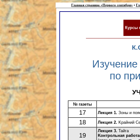
Главная страница «Первого сентября»
•
Гл
Курсы 
К.
Изучение
по пр
У
№ газеты
17
Лекция 1.
Зоны и поя
18
Лекция 2.
Kрайний С
Лекция 3.
Тайга
19
Kонтрольная работа