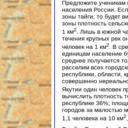
Предложите ученикам 
населения России. Есл
зоны тайги, то будет 
зоны плотность сельск
2
1 км
. Лишь в южной ч
течения крупных рек о
2
человек на 1 км
. В с
единицам население бу
среднее получается то
расселим всех городск
республики, области, к
совершенно нереально
Якутии один человек п
вычислить плотность т
республике 36%; пло
городов за малостью м
2
1,1 человека на 10 км