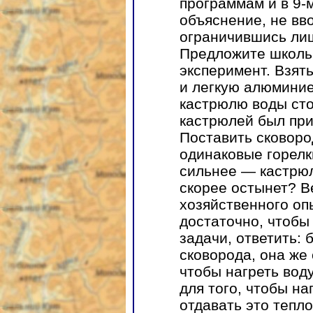
программам и в 9-
объяснение, не вво
ограничившись ли
Предложите школь
эксперимент. Взят
и легкую алюминие
кастрюлю воды сто
кастрюлей был при
Поставить сковоро
одинаковые горелк
сильнее — кастрюл
скорее остынет? В
хозяйственного оп
достаточно, чтобы
задачи, ответить: 
сковорода, она же
чтобы нагреть вод
для того, чтобы на
отдавать это тепл