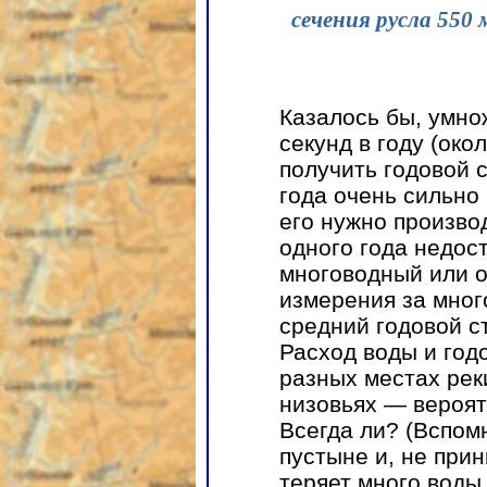
сечения русла 550 
Казалось бы, умно
секунд в году (око
получить годовой с
года очень сильно
его нужно производ
одного года недос
многоводный или о
измерения за мног
средний годовой ст
Расход воды и год
разных местах реки
низовьях — вероят
Всегда ли? (Вспом
пустыне и, не прин
теряет много воды