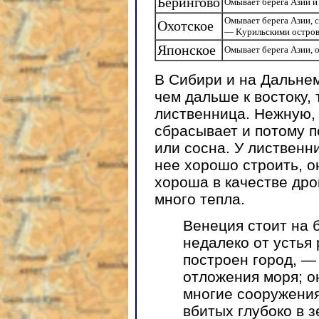
Берингово
Омывает берега Азии и
Омывает берега Азии, 
Охотское
— Kурильскими остро
Японское
Омывает берега Азии, 
В Сибири и на Дальнем
чем дальше к востоку,
лиственница. Нежную,
сбрасывает и потому п
или сосна. У лиственн
нее хорошо строить, о
хороша в качестве дров
много тепла.
Венеция стоит на 
недалеко от устья 
построен город, —
отложения моря; о
многие сооружени
вбитых глубоко в 