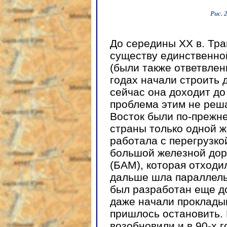
Рис. 
До середины ХХ в. Тра
существу единственно
(были также ответвлени
годах начали строить 
сейчас она доходит до
проблема этим не реша
Восток были по-прежн
страны только одной 
работала с перегрузко
большой железной дор
(БАМ), которая отходи
дальше шла параллельн
был разработан еще д
даже начали прокладыв
пришлось остановить. 
возобновили и в 90-х г