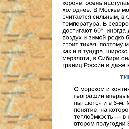
короче, осень наступа
холоднее. В Москве мор
считается сильным, в 
температура. В север
достигают 60°, иногда
воздух и зимой редко 
стоит тихая, поэтому м
как и в тундре, широк
мерзлота, в Сибири он
границ России и даже 
ТИ
О морском и конти
географии впервые 
пытаются и в 6-м.
понятие, на котор
теплоёмкость — в 
втором полугодии 