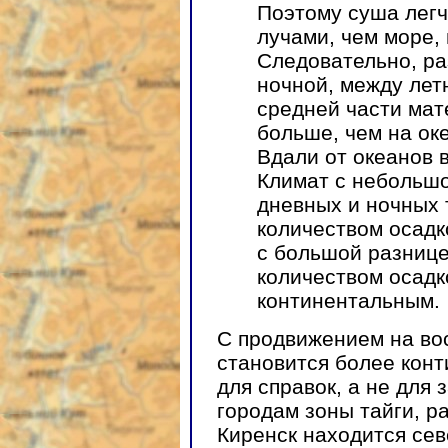
Поэтому суша легч
лучами, чем море,
Следовательно, ра
ночной, между лет
средней части мат
больше, чем на ок
Вдали от океанов 
Климат с небольшо
дневных и ночных 
количеством осадк
с большой разниц
количеством осадк
континентальным.
С продвижением на вос
становится более конт
для справок, а не для
городам зоны тайги, р
Киренск находится сев