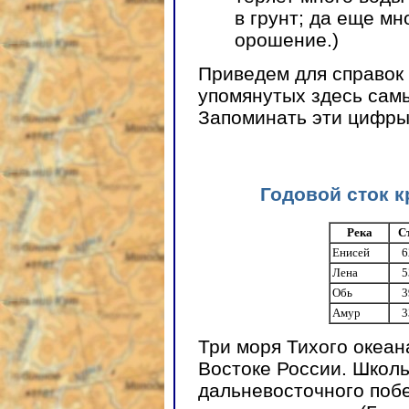
в грунт; да еще м
орошение.)
Приведем для справок
упомянутых здесь сам
Запоминать эти цифры
Годовой сток к
Река
С
Енисей
6
Лена
5
Обь
3
Амур
3
Три моря Тихого океа
Востоке России. Школь
дальневосточного побе