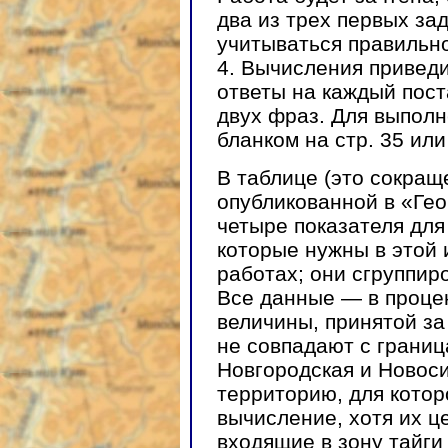
два из трех первых за
учитываться правильно
4. Вычисления привед
ответы на каждый пост
двух фраз. Для выполн
бланком на стр. 35 или
В таблице (это сокращ
опубликованной в «Ге
четыре показателя для
которые нужны в этой
работах; они сгруппи
Все данные — в проце
величины, принятой з
не совпадают с границ
Новгородская и Новоси
территорию, для котор
вычисление, хотя их ц
входящие в зону тайги