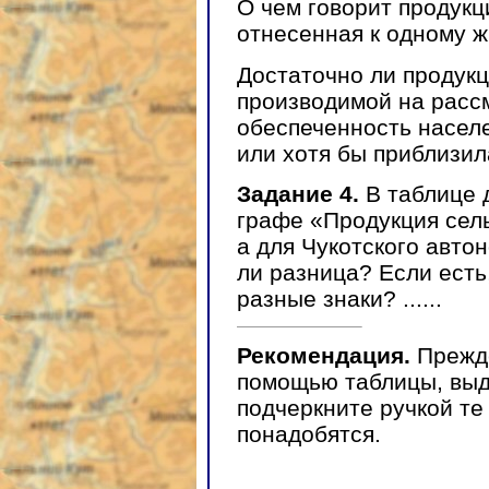
О чем говорит продукц
отнесенная к одному жи
Достаточно ли продукц
производимой на расс
обеспеченность населе
или хотя бы приблизила
Задание 4.
В таблице 
графе «Продукция сель
а для Чукотского авто
ли разница? Если есть,
разные знаки? ......
Рекомендация.
Прежде
помощью таблицы, выд
подчеркните ручкой те
понадобятся.