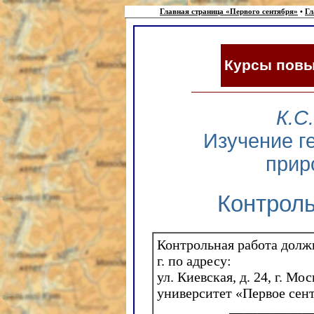
Главная страница «Первого сентября»
•
Гл
Курсы пов
К.С
Изучение г
прир
Контрол
Контрольная работа должн
г. по адресу:
ул. Киевская, д. 24, г. М
университет «Первое сент