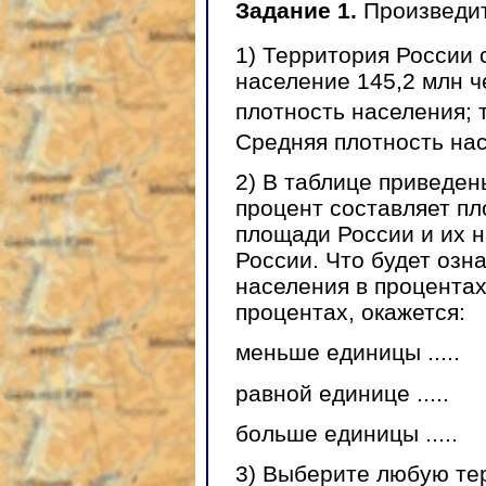
Задание 1.
Произведит
1) Территория России 
население 145,2 млн 
плотность населения; т
Средняя плотность насе
2) В таблице приведе
процент составляет п
площади России и их 
России. Что будет озн
населения в процентах
процентах, окажется:
меньше единицы .....
равной единице .....
больше единицы .....
3) Выберите любую те