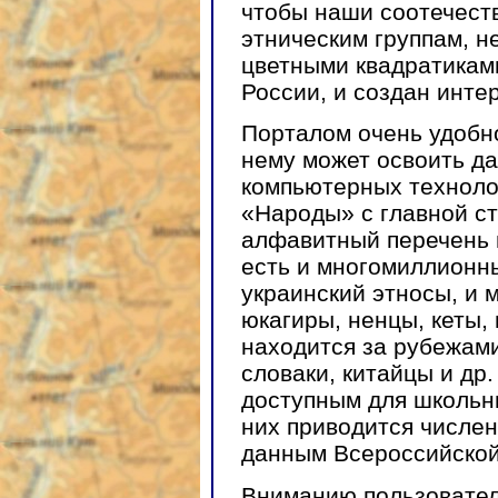
чтобы наши соотечест
этническим группам, н
цветными квадратикам
России, и создан инте
Порталом очень удобно
нему может освоить д
компьютерных техноло
«Народы» с главной с
алфавитный перечень 
есть и многомиллионны
украинский этносы, и
юкагиры, ненцы, кеты,
находится за рубежами
словаки, китайцы и др
доступным для школьни
них приводится числен
данным Всероссийской 
Вниманию пользовател