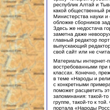
республик Алтай и Тыв
какой общественный р
Министерства науки и
обложке сборников за
Здесь же недостача го
заметна даже невоору
главный редактор пор
выпускающий редактор
свой сайт или не счит
Материалы интернет-п
востребованными при п
классах. Конечно, пре
в теме «Народы и рели
с конкретными пример
поможет расцветить эт
запоминания: такой-то
группе, такой-то к той
портала «Народы Росси