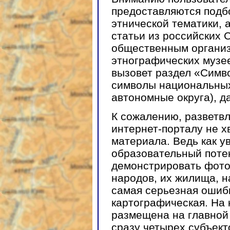
предоставляются подб
этнической тематики, 
статьи из российских
общественным организ
этнографических музе
вызовет раздел «Симво
символы национальных
автономные округа), д
К сожалению, разветв
интернет-порталу не х
материала. Ведь как у
образовательный потен
демонстрировать фото
народов, их жилища, н
самая серьезная ошибк
картографическая. На 
размещена на главной 
сразу четырех субъект