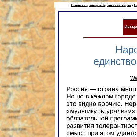
Главная страница «Первого сентября»
•
Г
Интер
Наро
единство
ww
Россия — страна много
Но не в каждом городе 
это видно воочию. Нер
«мультикультурализм» 
обязательной програм
развития толерантност
смысл при этом удается