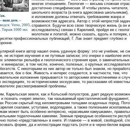
многих отношениях. Геология — весьма сложная отрас
достаточно специфическая. И чтобы увлечь читателя,
школьного возраста (а книга адресована школьникам),
ак.
и изложение должны отвечать требованиям жанра и
— наш дом. –
возможностям адресата. Автор с этой непростой зада
водск: Verso, 2005,
справился. Будучи всю свою творческую жизнь (а он 
. Тираж 1000 экз.
исследователь) связан с Карелией, пройдя ее с геоло
молотком и лопатой, можно сказать, вдоль и поперек, 
десятки профессиональных публикаций, Г. Лак знает предмет глубоко и
оронне.
улярной книги автор нашел очень удачную форму: это не учебник, не с
е, не история изучения и не путевые записки; это очерки о наиболее инт
х элементах рельефа и геологического строения края, о замечательных
 и минералах, в том числе, конечно, полезных, о крупных исследовател
богатств. С некоторыми из них автор не только был знаком, но проработ
ывается, бок о бок. Живость и интерес создаются, в частности, тем, что
вательное изложение прерывается то авторскими впечатлениями и слу
в экспедициях, то историческими экскурсами, то рассказами об известны
вателях рассматриваемой проблемы.
м, Карельская земля, как и Кольский полуостров, дает редкую возможн
 и познать «череп земли», так называемый кристаллический фундамент,
ах России скрытый под километровыми толщами осадочных пород. Пото
Карелия скалами, уступами, водопадами, а также полезными ископаемым
кам может быть особенно интересно, «красивыми камушками», правиль
ельными поделочными камнями. Земные природные особенности респуб
чно полно «представлены» в книге. И главное — в живой, свободной, сп
есовать форме, да и иллюстрации подстать (хотя и в черно-белом вариан