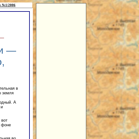
е №1/2006
ии —
,
тельная в
ы земля
одный. А
 и
 вот
м фоне
льная во