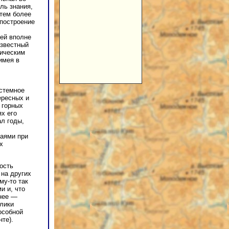
ль знания,
 тем более
 построение
чей вполне
известный
гическим
имея в
истемное
ересных и
 горных
ях его
ал годы,
чаями при
х
ость
 на других
му-то так
и и, что
нее —
лики
особной
те).