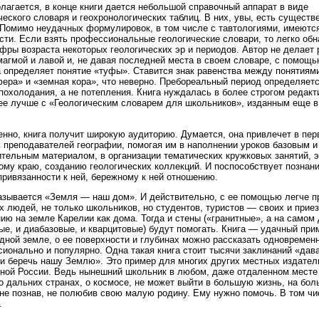
олагается, в конце книги дается небольшой справочный аппарат в виде
ческого словаря и геохронологических таблиц. В них, увы, есть существ
 Помимо неудачных формулировок, в том числе с тавтологиями, имеютс
сти. Если взять профессиональные геологические словари, то легко об
фры возраста некоторых геологических эр и периодов. Автор не делает 
агмой и лавой и, не давая последней места в своем словаре, с помощь
 определяет понятие «туфы». Ставится знак равенства между понятиям
ера» и «земная кора», что неверно. Пребореальный период определяетс
похолодания, а не потепления. Книга нуждалась в более строгом редакт
ее лучше с «Геологическим словарем для школьников», изданным еще в
нно, книга получит широкую аудиторию. Думается, она привлечет в пе
 преподавателей географии, помогая им в наполнении уроков базовым и
тельным материалом, в организации тематических кружковых занятий, 
ому краю, созданию геологических коллекций. И поспособствует познан
привязанности к ней, бережному к ней отношению.
азывается «Земля — наш дом». И действительно, с ее помощью легче 
 людей, не только школьников, но студентов, туристов — своих и приез
ю на земле Карелии как дома. Тогда и стены («гранитные», а на самом 
ые, и диабазовые, и кварцитовые) будут помогать. Книга — удачный прим
одной земле, о ее поверхности и глубинах можно рассказать одновремен
ионально и популярно. Одна такая книга стоит тысячи заклинаний «дав
и беречь нашу Землю». Это пример для многих других местных издател
ной России. Ведь нынешний школьник в любом, даже отдаленном месте
о дальних странах, о космосе, не может выйти в большую жизнь, на бо
не познав, не полюбив свою малую родину. Ему нужно помочь. В том чи
.