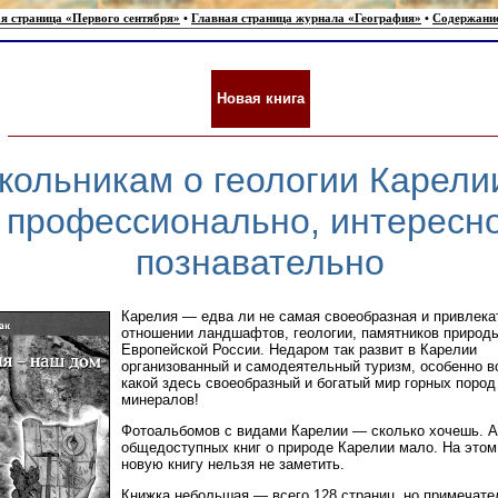
я страница «Первого сентября»
•
Главная страница журнала «География»
•
Содержани
Новая книга
кольникам о геологии Карел
профессионально, интересно
познавательно
Карелия — едва ли не самая своеобразная и привлека
отношении ландшафтов, геологии, памятников природ
Европейской России. Недаром так развит в Карелии
организованный и самодеятельный туризм, особенно в
какой здесь своеобразный и богатый мир горных пород
минералов!
Фотоальбомов с видами Карелии — сколько хочешь. А
общедоступных книг о природе Карелии мало. На это
новую книгу нельзя не заметить.
Книжка небольшая — всего 128 страниц, но примечате