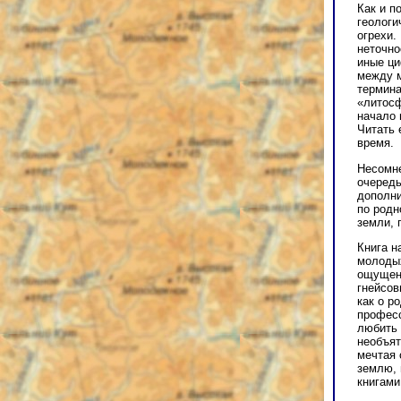
Как и п
геологи
огрехи.
неточно
иные ци
между м
термина
«литосф
начало 
Читать 
время.
Несомне
очередь
дополни
по родн
земли, 
Книга н
молодых
ощущени
гнейсов
как о р
професс
любить 
необъят
мечтая 
землю, 
книгами