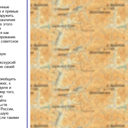
енные
я и прямые
наружить
различия
ю этого
и
я как
ировании.
 советское
рвую
экскурсий
ию своей
приобщить
жих, к
деле и
ер того,
но
айте
ьств
 России,
льшую
сле такими