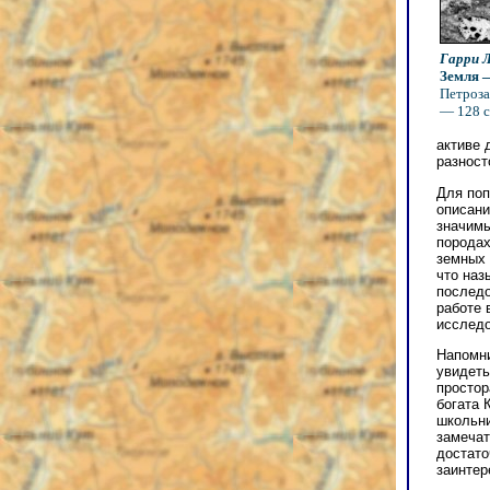
Гарри Л
Земля 
Петроза
— 128 с
активе 
разност
Для поп
описани
значимы
породах
земных 
что наз
последо
работе 
исследо
Напомни
увидеть
простор
богата 
школьни
замечат
достато
заинтер